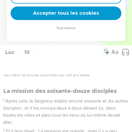
61
Un autre lui dit aussi : Je te suivrai, Seigneur, mais
permets-moi de prendre auparavant congé de ceux qui sont
Accepter tous les cookies
dans ma maison.
62
Mais Jésus lui répondit : Celui qui met la main à la charrue
Tout refuser
et regarde derrière lui, n'est point propre au royaume de
Dieu.
Luc
10
Les vidéos ne sont pas disponibles aux USA et C anada.
La mission des soixante-douze disciples
1
Après cela, le Seigneur établit encore soixante et dix autres
disciples ; et il les envoya deux à deux devant lui, dans
toutes les villes et dans tous les lieux où lui-même devait
aller.
2
Et il leur disait : La moisson est grande ; mais il y a peu