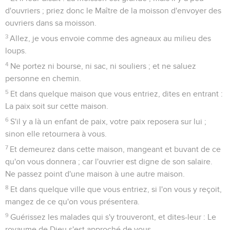
d'ouvriers ; priez donc le Maître de la moisson d'envoyer des
ouvriers dans sa moisson.
3
Allez, je vous envoie comme des agneaux au milieu des
loups.
4
Ne portez ni bourse, ni sac, ni souliers ; et ne saluez
personne en chemin.
5
Et dans quelque maison que vous entriez, dites en entrant :
La paix soit sur cette maison.
6
S'il y a là un enfant de paix, votre paix reposera sur lui ;
sinon elle retournera à vous.
7
Et demeurez dans cette maison, mangeant et buvant de ce
qu'on vous donnera ; car l'ouvrier est digne de son salaire.
Ne passez point d'une maison à une autre maison.
8
Et dans quelque ville que vous entriez, si l'on vous y reçoit,
mangez de ce qu'on vous présentera.
9
Guérissez les malades qui s'y trouveront, et dites-leur : Le
royaume de Dieu s'est approché de vous.