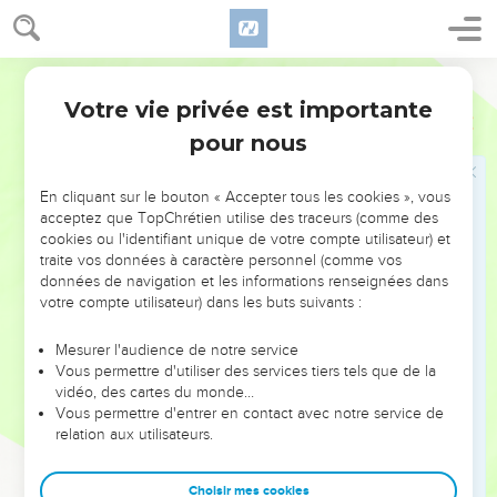
ciel et qu'il les consume, comme fit Élie ?
55
Mais Jésus, se retournant, les censura et dit : Vous ne
savez de quel esprit vous êtes animés ;
Ostervald
56
Car le Fils de l'homme n'est point venu faire périr les
Votre vie privée est importante
Luc
9
hommes, mais les sauver. Et ils s'en allèrent dans un autre
pour nous
bourg.
En cliquant sur le bouton « Accepter tous les cookies », vous
Ceux qui désirent suivre Jésus
acceptez que TopChrétien utilise des traceurs (comme des
57
cookies ou l'identifiant unique de votre compte utilisateur) et
Comme ils étaient en chemin, un homme lui dit : Je te
traite vos données à caractère personnel (comme vos
suivrai, Seigneur, partout où tu iras.
données de navigation et les informations renseignées dans
58
Mais Jésus lui dit : Les renards ont des tanières, et les
votre compte utilisateur) dans les buts suivants :
oiseaux du ciel des nids ; mais le Fils de l'homme n'a pas où
Mesurer l'audience de notre service
reposer sa tête.
Vous permettre d'utiliser des services tiers tels que de la
59
Il dit à un autre : Suis-moi. Et celui-ci répondit : Seigneur,
vidéo, des cartes du monde…
Vous permettre d'entrer en contact avec notre service de
permets que j'aille auparavant ensevelir mon père.
relation aux utilisateurs.
60
Jésus lui dit : Laisse les morts ensevelir leurs morts, mais
toi, va annoncer le royaume de Dieu.
Choisir mes cookies