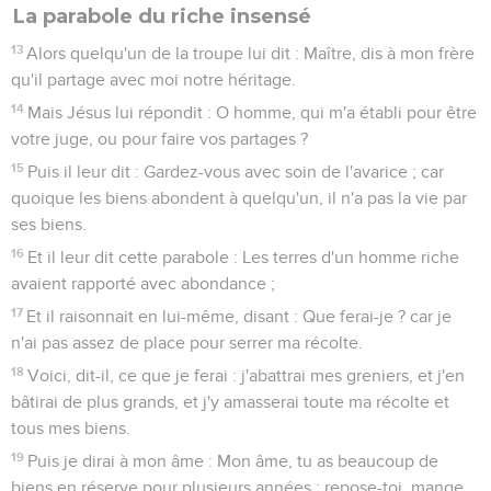
La parabole du riche insensé
13
Alors quelqu'un de la troupe lui dit : Maître, dis à mon frère
qu'il partage avec moi notre héritage.
14
Mais Jésus lui répondit : O homme, qui m'a établi pour être
votre juge, ou pour faire vos partages ?
15
Puis il leur dit : Gardez-vous avec soin de l'avarice ; car
quoique les biens abondent à quelqu'un, il n'a pas la vie par
ses biens.
16
Et il leur dit cette parabole : Les terres d'un homme riche
avaient rapporté avec abondance ;
17
Et il raisonnait en lui-même, disant : Que ferai-je ? car je
n'ai pas assez de place pour serrer ma récolte.
18
Voici, dit-il, ce que je ferai : j'abattrai mes greniers, et j'en
bâtirai de plus grands, et j'y amasserai toute ma récolte et
tous mes biens.
19
Puis je dirai à mon âme : Mon âme, tu as beaucoup de
biens en réserve pour plusieurs années ; repose-toi, mange,