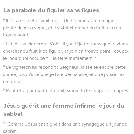
La parabole du figuier sans figues
6
Il dit aussi cette similitude : Un homme avait un figuier
planté dans sa vigne, et il y vint chercher du fruit, et n'en
trouva point.
7
Et il dit au vigneron : Voici, il y a déjà trois ans que je viens
chercher du fruit à ce figuier, et je n'en trouve point : coupe-
le, pourquoi occupe-t-il la terre inutilement ?
8
Le vigneron lui répondit : Seigneur, laisse-le encore cette
année, jusqu'à ce que je l'aie déchaussé, et que j'y aie mis
du fumier.
9
Peut-être portera-t-il du fruit, sinon, tu le couperas ci-après.
Jésus guérit une femme infirme le jour du
sabbat
10
Comme Jésus enseignait dans une synagogue un jour de
sabbat,