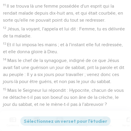
11
Il se trouva là une femme possédée d'un esprit qui la
rendait malade depuis dix-huit ans, et qui était courbée, en
sorte qu'elle ne pouvait point du tout se redresser.
12
Jésus, la voyant, l'appela et lui dit : Femme, tu es délivrée
de ta maladie.
13
Et il lui imposa les mains ; et à l'instant elle fut redressée,
et elle donna gloire à Dieu.
14
Mais le chef de la synagogue, indigné de ce que Jésus
avait fait une guérison un jour de sabbat, prit la parole et dit
au peuple : Il y a six jours pour travailler ; venez donc ces
jours-là pour être guéris, et non pas le jour du sabbat.
15
Mais le Seigneur lui répondit : Hypocrite, chacun de vous
ne détache-t-il pas son boeuf ou son âne de la crèche, le
jour du sabbat, et ne le mène-t-il pas à l'abreuvoir ?
16
Et ne fallait-il point, en un jour de sabbat, détacher de
cette chaîne cette fille d'Abraham, que Satan tenait liée
Contenus
Versions
Commentaires
Strong
Dictionnaire
depuis dix-huit ans ?