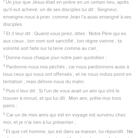
1
Un jour que Jésus était en prière en un certain lieu, après
qu'il eut achevé, un de ses disciples lui dit : Seigneur,
enseigne-nous à prier, comme Jean l'a aussi enseigné à ses
disciples.
2
Et il leur dit : Quand vous priez, dites : Notre Père qui es
aux cieux ; ton nom soit sanctifié ; ton règne vienne ; ta
volonté soit faite sur la terre comme au ciel ;
3
Donne-nous chaque jour notre pain quotidien ;
4
Pardonne-nous nos péchés ; car nous pardonnons aussi à
tous ceux qui nous ont offensés ; et ne nous induis point en
tentation ; mais délivre-nous du malin.
5
Puis il leur dit : Si l'un de vous avait un ami qui vînt le
trouver à minuit, et qui lui dît : Mon ami, prête-moi trois
pains ;
6
Car un de mes amis qui est en voyage est survenu chez
moi, et je n'ai rien à lui présenter ;
7
Et que cet homme, qui est dans sa maison, lui répondît : Ne