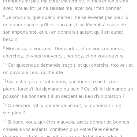
m'importune pas, ma porte est fermée, et mes enfants sont
avec moi au lit ; je ne saurais me lever pour t'en donner.
8
Je vous dis, que quand même il ne se lèverait pas pour lui
en donner parce qu'il est son ami, il se lèverait à cause de
son importunité, et lui en donnerait autant qu'il en aurait
besoin.
9
Moi aussi, je vous dis : Demandez, et on vous donnera ;
cherchez, et vous trouverez ; heurtez, et on vous ouvrira.
10
Car quiconque demande, reçoit, et qui cherche, trouve ; et
on ouvrira à celui qui heurte.
11
Qui est le père d'entre vous, qui donne à son fils une
pierre, lorsqu'il lui demande du pain ? Ou, s'il lui demande un
poisson, lui donnera-t-il un serpent au lieu d'un poisson ?
12
Ou encore, s'il lui demande un ouf, lui donnera-t-il un
scorpion ?
13
Si donc, vous, qui êtes mauvais, savez donner de bonnes
choses à vos enfants, combien plus votre Père céleste
donnera-t-il le Saint-Esprit à ceux qui le lui demandent ?