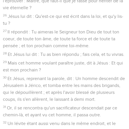
l'éprouver : Maître, que faut-il que je fasse pour hériter de la
vie éternelle ?
26
Jésus lui dit : Qu'est-ce qui est écrit dans la loi, et qu'y lis-
tu ?
27
Il répondit : Tu aimeras le Seigneur ton Dieu de tout ton
coeur, de toute ton âme, de toute ta force et de toute ta
pensée ; et ton prochain comme toi-même.
28
Et Jésus lui dit : Tu as bien répondu ; fais cela, et tu vivras.
29
Mais cet homme voulant paraître juste, dit à Jésus : Et qui
est mon prochain ?
30
Et Jésus, reprenant la parole, dit : Un homme descendit de
Jérusalem à Jérico, et tomba entre les mains des brigands,
qui le dépouillèrent ; et après l'avoir blessé de plusieurs
coups, ils s'en allèrent, le laissant à demi mort.
31
Or, il se rencontra qu'un sacrificateur descendait par ce
chemin-là, et ayant vu cet homme, il passa outre.
32
Un lévite étant aussi venu dans le même endroit, et le