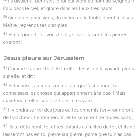
Ils disaient : Béni soit le roi qui vient au nom du Seigneur !
Paix dans le ciel, et gloire dans les lieux très hauts !
39
Quelques pharisiens, du milieu de la foule, dirent à Jésus :
Maître, reprends tes disciples.
40
Et il répondit : Je vous le dis, s'ils se taisent, les pierres
crieront !
Jésus pleure sur Jérusalem
41
Comme il approchait de la ville, Jésus, en la voyant, pleura
sur elle, et dit :
42
Si toi aussi, au moins en ce jour qui t'est donné, tu
connaissais les choses qui appartiennent à ta paix ! Mais
maintenant elles sont cachées à tes yeux.
43
Il viendra sur toi des jours où tes ennemis t'environneront
de tranchées, t'enfermeront, et te serreront de toutes parts ;
44
ils te détruiront, toi et tes enfants au milieu de toi, et ils ne
laisseront pas en toi pierre sur pierre, parce que tu n'as pas