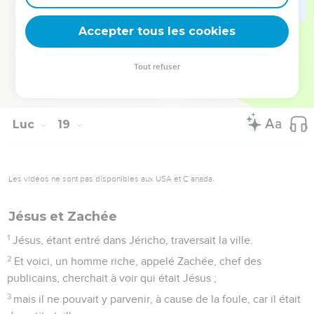
41
il lui demanda : Que veux-tu que je te fasse ? Il répondit :
Accepter tous les cookies
Seigneur, que je recouvre la vue.
42
Et Jésus lui dit : Recouvre la vue ; ta foi t'a sauvé.
Tout refuser
43
A l'instant il recouvra la vue, et suivit Jésus, en glorifiant
Dieu. Tout le peuple, voyant cela, loua Dieu.
Luc
19
Les vidéos ne sont pas disponibles aux USA et C anada.
Jésus et Zachée
1
Jésus, étant entré dans Jéricho, traversait la ville.
2
Et voici, un homme riche, appelé Zachée, chef des
publicains, cherchait à voir qui était Jésus ;
3
mais il ne pouvait y parvenir, à cause de la foule, car il était