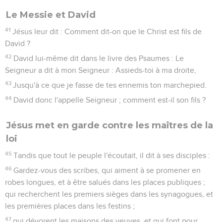
Le Messie et David
41
Jésus leur dit : Comment dit-on que le Christ est fils de
David ?
42
David lui-même dit dans le livre des Psaumes : Le
Seigneur a dit à mon Seigneur : Assieds-toi à ma droite,
43
Jusqu'à ce que je fasse de tes ennemis ton marchepied.
44
David donc l'appelle Seigneur ; comment est-il son fils ?
Jésus met en garde contre les maîtres de la
loi
45
Tandis que tout le peuple l'écoutait, il dit à ses disciples :
46
Gardez-vous des scribes, qui aiment à se promener en
robes longues, et à être salués dans les places publiques ;
qui recherchent les premiers sièges dans les synagogues, et
les premières places dans les festins ;
47
qui dévorent les maisons des veuves, et qui font pour