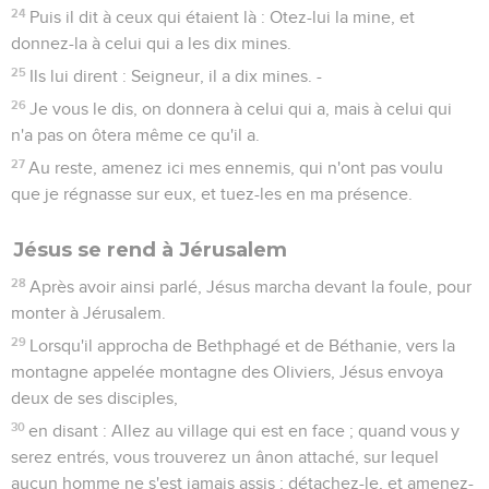
24
Puis il dit à ceux qui étaient là : Otez-lui la mine, et
donnez-la à celui qui a les dix mines.
25
Ils lui dirent : Seigneur, il a dix mines. -
26
Je vous le dis, on donnera à celui qui a, mais à celui qui
n'a pas on ôtera même ce qu'il a.
27
Au reste, amenez ici mes ennemis, qui n'ont pas voulu
que je régnasse sur eux, et tuez-les en ma présence.
Jésus se rend à Jérusalem
28
Après avoir ainsi parlé, Jésus marcha devant la foule, pour
monter à Jérusalem.
29
Lorsqu'il approcha de Bethphagé et de Béthanie, vers la
montagne appelée montagne des Oliviers, Jésus envoya
deux de ses disciples,
30
en disant : Allez au village qui est en face ; quand vous y
serez entrés, vous trouverez un ânon attaché, sur lequel
aucun homme ne s'est jamais assis ; détachez-le, et amenez-