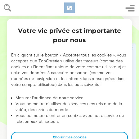
33
et, après l'avoir battu de verges, on le fera mourir ; et le
troisième jour il ressuscitera.
34
Segond 1910
Mais ils ne comprirent rien à cela ; c'était pour eux un
langage caché, des paroles dont ils ne saisissaient pas le
Votre vie privée est importante
Luc
18
sens.
pour nous
Jésus guérit un aveugle
En cliquant sur le bouton « Accepter tous les cookies », vous
acceptez que TopChrétien utilise des traceurs (comme des
35
Comme Jésus approchait de Jéricho, un aveugle était
cookies ou l'identifiant unique de votre compte utilisateur) et
assis au bord du chemin, et mendiait.
traite vos données à caractère personnel (comme vos
36
Entendant la foule passer, il demanda ce que c'était.
données de navigation et les informations renseignées dans
votre compte utilisateur) dans les buts suivants :
37
On lui dit : C'est Jésus de Nazareth qui passe.
38
Et il cria : Jésus, Fils de David, aie pitié de moi !
Mesurer l'audience de notre service
Vous permettre d'utiliser des services tiers tels que de la
39
Ceux qui marchaient devant le reprenaient, pour le faire
vidéo, des cartes du monde…
taire ; mais il criait beaucoup plus fort : Fils de David, aie pitié
Vous permettre d'entrer en contact avec notre service de
de moi !
relation aux utilisateurs.
40
Jésus, s'étant arrêté, ordonna qu'on le lui amène ; et,
Choisir mes cookies
quand il se fut approché,