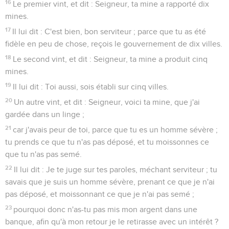
16
Le premier vint, et dit : Seigneur, ta mine a rapporté dix
mines.
17
Il lui dit : C'est bien, bon serviteur ; parce que tu as été
fidèle en peu de chose, reçois le gouvernement de dix villes.
18
Le second vint, et dit : Seigneur, ta mine a produit cinq
mines.
19
Il lui dit : Toi aussi, sois établi sur cinq villes.
20
Un autre vint, et dit : Seigneur, voici ta mine, que j'ai
gardée dans un linge ;
21
car j'avais peur de toi, parce que tu es un homme sévère ;
tu prends ce que tu n'as pas déposé, et tu moissonnes ce
que tu n'as pas semé.
22
Il lui dit : Je te juge sur tes paroles, méchant serviteur ; tu
savais que je suis un homme sévère, prenant ce que je n'ai
pas déposé, et moissonnant ce que je n'ai pas semé ;
23
pourquoi donc n'as-tu pas mis mon argent dans une
banque, afin qu'à mon retour je le retirasse avec un intérêt ?