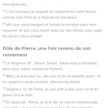
mes épreuves ;
29
c'est pourquoi je dispose du royaume en votre faveur,
comme mon Père en a disposé en ma faveur,
30
afin que vous mangiez et buviez à ma table dans mon
royaume, et que vous soyez assis sur des trônes, pour juger
les douze tribus d'Israël.
Rôle de Pierre, une fois revenu de son
reniement
31
Le Seigneur dit : Simon, Simon, Satan vous a réclamés,
pour vous cribler comme le froment.
32
Mais j'ai prié pour toi, afin que ta foi ne défaille point ; et
toi, quand tu seras converti, affermis tes frères.
33
Seigneur, lui dit Pierre, je suis prêt à aller avec toi et en
prison et à la mort.
34
Et Jésus dit : Pierre, je te le dis, le coq ne chantera pas
aujourd'hui que tu n'aies nié trois fois de me connaître.