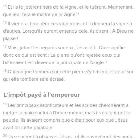
15
Et ils le jetèrent hors de la vigne, et le tuèrent. Maintenant,
que leur fera le maître de la vigne ?
16
Il viendra, fera périr ces vignerons, et il donnera la vigne à
d'autres. Lorsqu'ils eurent entendu cela, ils dirent : A Dieu ne
plaise !
17
Mais, jetant les regards sur eux, Jésus dit : Que signifie
donc ce qui est écrit : La pierre qu'ont rejetée ceux qui
bâtissaient Est devenue la principale de l'angle ?
18
Quiconque tombera sur cette pierre s'y brisera, et celui sur
qui elle tombera sera écrasé.
L'impôt payé à l'empereur
19
Les principaux sacrificateurs et les scribes cherchèrent à
mettre la main sur lui à l'heure même, mais ils craignirent le
peuple. Ils avaient compris que c'était pour eux que Jésus
avait dit cette parabole.
20
Ils se mirent à observer Jésus ; et ils envoyèrent des gens