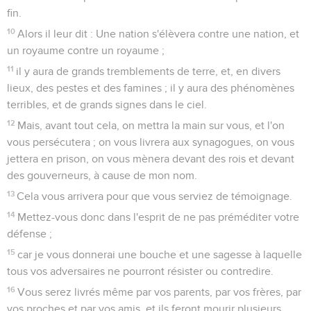
fin.
10
Alors il leur dit : Une nation s'élèvera contre une nation, et
un royaume contre un royaume ;
11
il y aura de grands tremblements de terre, et, en divers
lieux, des pestes et des famines ; il y aura des phénomènes
terribles, et de grands signes dans le ciel.
12
Mais, avant tout cela, on mettra la main sur vous, et l'on
vous persécutera ; on vous livrera aux synagogues, on vous
jettera en prison, on vous mènera devant des rois et devant
des gouverneurs, à cause de mon nom.
13
Cela vous arrivera pour que vous serviez de témoignage.
14
Mettez-vous donc dans l'esprit de ne pas préméditer votre
défense ;
15
car je vous donnerai une bouche et une sagesse à laquelle
tous vos adversaires ne pourront résister ou contredire.
16
Vous serez livrés même par vos parents, par vos frères, par
vos proches et par vos amis, et ils feront mourir plusieurs