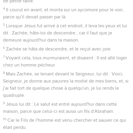
de petite taille.
4
Il courut en avant, et monta sur un sycomore pour le voir,
parce qu'il devait passer par là.
5
Lorsque Jésus fut arrivé à cet endroit, il leva les yeux et lui
dit : Zachée, hâte-toi de descendre ; car il faut que je
demeure aujourd'hui dans ta maison.
6
Zachée se hâta de descendre, et le reçut avec joie.
7
Voyant cela, tous murmuraient, et disaient : Il est allé loger
chez un homme pécheur.
8
Mais Zachée, se tenant devant le Seigneur, lui dit : Voici,
Seigneur, je donne aux pauvres la moitié de mes biens, et, si
j'ai fait tort de quelque chose à quelqu'un, je lui rends le
quadruple.
9
Jésus lui dit : Le salut est entré aujourd'hui dans cette
maison, parce que celui-ci est aussi un fils d'Abraham.
10
Car le Fils de l'homme est venu chercher et sauver ce qui
était perdu.