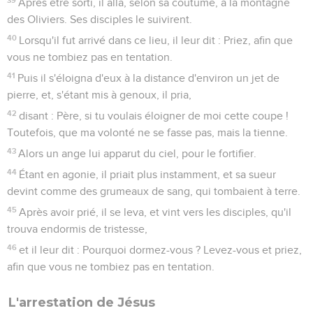
Après être sorti, il alla, selon sa coutume, à la montagne
des Oliviers. Ses disciples le suivirent.
40
Lorsqu'il fut arrivé dans ce lieu, il leur dit : Priez, afin que
vous ne tombiez pas en tentation.
41
Puis il s'éloigna d'eux à la distance d'environ un jet de
pierre, et, s'étant mis à genoux, il pria,
42
disant : Père, si tu voulais éloigner de moi cette coupe !
Toutefois, que ma volonté ne se fasse pas, mais la tienne.
43
Alors un ange lui apparut du ciel, pour le fortifier.
44
Étant en agonie, il priait plus instamment, et sa sueur
devint comme des grumeaux de sang, qui tombaient à terre.
45
Après avoir prié, il se leva, et vint vers les disciples, qu'il
trouva endormis de tristesse,
46
et il leur dit : Pourquoi dormez-vous ? Levez-vous et priez,
afin que vous ne tombiez pas en tentation.
L'arrestation de Jésus