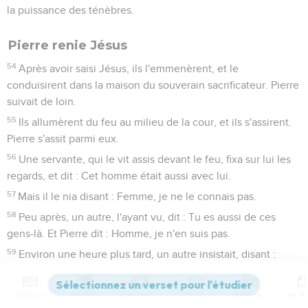
la puissance des ténèbres.
Pierre renie Jésus
54
Après avoir saisi Jésus, ils l'emmenèrent, et le
conduisirent dans la maison du souverain sacrificateur. Pierre
suivait de loin.
55
Ils allumèrent du feu au milieu de la cour, et ils s'assirent.
Pierre s'assit parmi eux.
56
Une servante, qui le vit assis devant le feu, fixa sur lui les
regards, et dit : Cet homme était aussi avec lui.
57
Mais il le nia disant : Femme, je ne le connais pas.
58
Peu après, un autre, l'ayant vu, dit : Tu es aussi de ces
gens-là. Et Pierre dit : Homme, je n'en suis pas.
59
Environ une heure plus tard, un autre insistait, disant :
Certainement cet homme était aussi avec lui, car il est
Galiléen.
Contenus
Versions
Commentaires
Strong
Dictionnaire
60
Pierre répondit : Homme, je ne sais ce que tu dis. Au