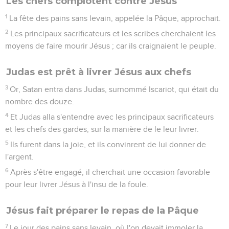
Les chefs complotent contre Jésus
1
La fête des pains sans levain, appelée la Pâque, approchait.
2
Les principaux sacrificateurs et les scribes cherchaient les
moyens de faire mourir Jésus ; car ils craignaient le peuple.
Judas est prêt à livrer Jésus aux chefs
3
Or, Satan entra dans Judas, surnommé Iscariot, qui était du
nombre des douze.
4
Et Judas alla s'entendre avec les principaux sacrificateurs
et les chefs des gardes, sur la manière de le leur livrer.
5
Ils furent dans la joie, et ils convinrent de lui donner de
l'argent.
6
Après s'être engagé, il cherchait une occasion favorable
pour leur livrer Jésus à l'insu de la foule.
Jésus fait préparer le repas de la Pâque
7
Le jour des pains sans levain, où l'on devait immoler la