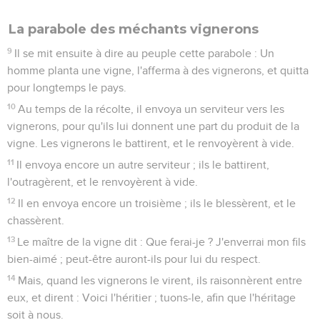
La parabole des méchants vignerons
9
Il se mit ensuite à dire au peuple cette parabole : Un
homme planta une vigne, l'afferma à des vignerons, et quitta
pour longtemps le pays.
10
Au temps de la récolte, il envoya un serviteur vers les
vignerons, pour qu'ils lui donnent une part du produit de la
vigne. Les vignerons le battirent, et le renvoyèrent à vide.
11
Il envoya encore un autre serviteur ; ils le battirent,
l'outragèrent, et le renvoyèrent à vide.
12
Il en envoya encore un troisième ; ils le blessèrent, et le
chassèrent.
13
Le maître de la vigne dit : Que ferai-je ? J'enverrai mon fils
bien-aimé ; peut-être auront-ils pour lui du respect.
14
Mais, quand les vignerons le virent, ils raisonnèrent entre
eux, et dirent : Voici l'héritier ; tuons-le, afin que l'héritage
soit à nous.