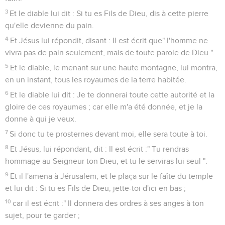
3
Et le diable lui dit : Si tu es Fils de Dieu, dis à cette pierre
qu'elle devienne du pain.
4
Et Jésus lui répondit, disant : Il est écrit que" l'homme ne
vivra pas de pain seulement, mais de toute parole de Dieu ".
5
Et le diable, le menant sur une haute montagne, lui montra,
en un instant, tous les royaumes de la terre habitée.
6
Et le diable lui dit : Je te donnerai toute cette autorité et la
gloire de ces royaumes ; car elle m'a été donnée, et je la
donne à qui je veux.
7
Si donc tu te prosternes devant moi, elle sera toute à toi.
8
Et Jésus, lui répondant, dit : Il est écrit :" Tu rendras
hommage au Seigneur ton Dieu, et tu le serviras lui seul ".
9
Et il l'amena à Jérusalem, et le plaça sur le faîte du temple
et lui dit : Si tu es Fils de Dieu, jette-toi d'ici en bas ;
10
car il est écrit :" Il donnera des ordres à ses anges à ton
sujet, pour te garder ;