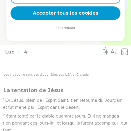
34
de Jacob, d'Isaac, d'Abraham, de Thara, de Nachor,
Accepter tous les cookies
35
de Seruch, de Ragaü, de Phalek, d'Éber, de Sala,
36
de Caïnan, d'Arphaxad, de Sem, de Noé, de Lamech,
Tout refuser
37
de Mathusala, d'Énoch, de Jared, de Maléléel, de Caïnan,
38
d'Énos, de Seth, d'Adam, de Dieu.
Luc
4
Les vidéos ne sont pas disponibles aux USA et C anada.
La tentation de Jésus
1
Or Jésus, plein de l'Esprit Saint, s'en retourna du Jourdain
et fut mené par l'Esprit dans le désert,
2
étant tenté par le diable quarante jours. Et il ne mangea
rien pendant ces jours-là ; et lorsqu'ils furent accomplis, il eut
faim.