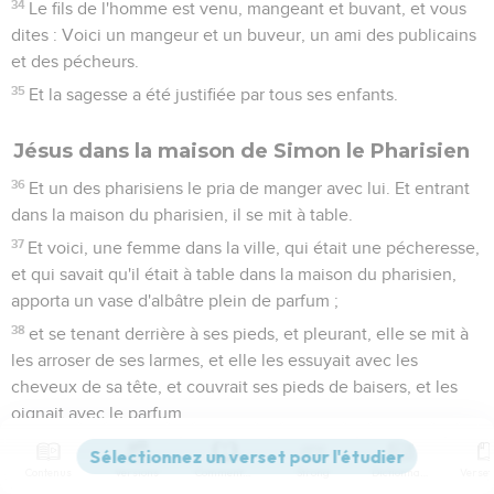
34
Le fils de l'homme est venu, mangeant et buvant, et vous
dites : Voici un mangeur et un buveur, un ami des publicains
et des pécheurs.
35
Et la sagesse a été justifiée par tous ses enfants.
Jésus dans la maison de Simon le Pharisien
36
Et un des pharisiens le pria de manger avec lui. Et entrant
dans la maison du pharisien, il se mit à table.
37
Et voici, une femme dans la ville, qui était une pécheresse,
et qui savait qu'il était à table dans la maison du pharisien,
apporta un vase d'albâtre plein de parfum ;
38
et se tenant derrière à ses pieds, et pleurant, elle se mit à
les arroser de ses larmes, et elle les essuyait avec les
cheveux de sa tête, et couvrait ses pieds de baisers, et les
oignait avec le parfum.
39
Et le pharisien qui l'avait convié, voyant cela, dit en lui-
même : Celui-ci, s'il était prophète, saurait qui et quelle est
Contenus
Versions
Commentaires
Strong
Dictionnaire