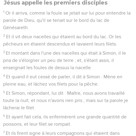
Jésus appelle les premiers disciples
1
Or il arriva, comme la foule se jetait sur lui pour entendre la
parole de Dieu, qu'il se tenait sur le bord du lac de
Génésareth.
2
Et il vit deux nacelles qui étaient au bord du lac. Or les
pêcheurs en étaient descendus et lavaient leurs filets.
3
Et montant dans l'une des nacelles qui était à Simon, il le
pria de s'éloigner un peu de terre ; et, s'étant assis, il
enseignait les foules de dessus la nacelle.
4
Et quand il eut cessé de parler, il dit à Simon : Mène en
pleine eau, et lâchez vos filets pour la pêche.
5
Et Simon, répondant, lui dit : Maître, nous avons travaillé
toute la nuit, et nous n'avons rien pris ; mais sur ta parole je
lâcherai le filet.
6
Et ayant fait cela, ils enfermèrent une grande quantité de
poissons, et leur filet se rompait.
7
Et ils firent signe à leurs compagnons qui étaient dans