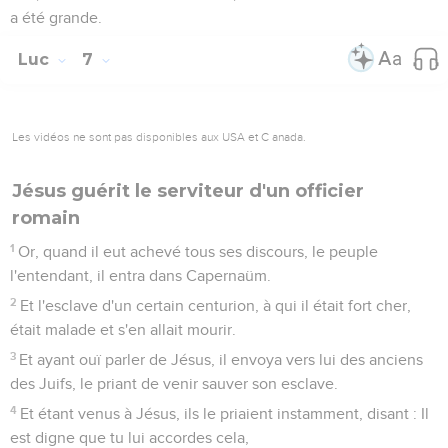
a été grande.
Luc
7
Les vidéos ne sont pas disponibles aux USA et C anada.
Jésus guérit le serviteur d'un officier
romain
1
Or, quand il eut achevé tous ses discours, le peuple
l'entendant, il entra dans Capernaüm.
2
Et l'esclave d'un certain centurion, à qui il était fort cher,
était malade et s'en allait mourir.
3
Et ayant ouï parler de Jésus, il envoya vers lui des anciens
des Juifs, le priant de venir sauver son esclave.
4
Et étant venus à Jésus, ils le priaient instamment, disant : Il
est digne que tu lui accordes cela,