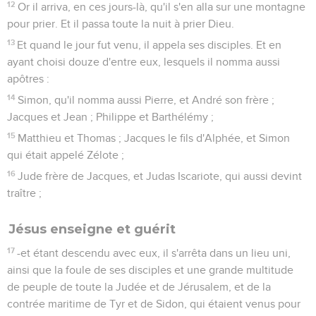
12
Or il arriva, en ces jours-là, qu'il s'en alla sur une montagne
pour prier. Et il passa toute la nuit à prier Dieu.
13
Et quand le jour fut venu, il appela ses disciples. Et en
ayant choisi douze d'entre eux, lesquels il nomma aussi
apôtres :
14
Simon, qu'il nomma aussi Pierre, et André son frère ;
Jacques et Jean ; Philippe et Barthélémy ;
15
Matthieu et Thomas ; Jacques le fils d'Alphée, et Simon
qui était appelé Zélote ;
16
Jude frère de Jacques, et Judas Iscariote, qui aussi devint
traître ;
Jésus enseigne et guérit
17
-et étant descendu avec eux, il s'arrêta dans un lieu uni,
ainsi que la foule de ses disciples et une grande multitude
de peuple de toute la Judée et de Jérusalem, et de la
contrée maritime de Tyr et de Sidon, qui étaient venus pour