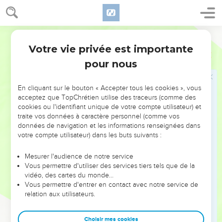
mon plaisir.
La généalogie de Jésus
Darby
23
Et Jésus lui-même commençait d'avoir environ trente ans,
Votre vie privée est importante
Luc
3
étant, comme on l'estimait, fils de Joseph : d'Héli,
pour nous
24
de Matthat, de Lévi, de Melchi, de Janna, de Joseph,
25
de Mattathie, d'Amos, de Nahum, d'Esli, de Naggé,
En cliquant sur le bouton « Accepter tous les cookies », vous
acceptez que TopChrétien utilise des traceurs (comme des
26
de Maath, de Mattathie, de Séméi, de Joseph, de Juda,
cookies ou l'identifiant unique de votre compte utilisateur) et
27
de Johanna, de Rhésa, de Zorobabel, de Salathiel, de Néri,
traite vos données à caractère personnel (comme vos
données de navigation et les informations renseignées dans
28
de Melchi, d'Addi, de Cosam, d'Elmodam, d'Er,
votre compte utilisateur) dans les buts suivants :
29
de José, d'Éliézer, de Jorim, de Matthat, de Lévi,
Mesurer l'audience de notre service
30
de Siméon, de Juda, de Joseph, de Jonan, d'Éliakim,
Vous permettre d'utiliser des services tiers tels que de la
31
de Méléa, de Maïnan, de Mattatha, de Nathan,
vidéo, des cartes du monde…
Vous permettre d'entrer en contact avec notre service de
32
de David, de Jessé, d'Obed, de Booz, de Salmon, de
relation aux utilisateurs.
Naasson,
33
d'Aminadab, d'Aram, d'Esrom, de Pharès, de Juda,
Choisir mes cookies