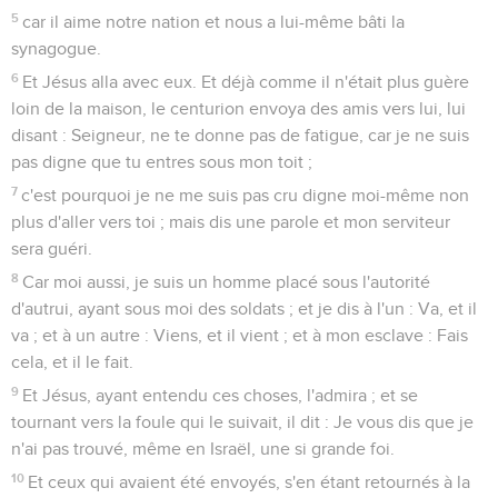
5
car il aime notre nation et nous a lui-même bâti la
synagogue.
6
Et Jésus alla avec eux. Et déjà comme il n'était plus guère
loin de la maison, le centurion envoya des amis vers lui, lui
disant : Seigneur, ne te donne pas de fatigue, car je ne suis
pas digne que tu entres sous mon toit ;
7
c'est pourquoi je ne me suis pas cru digne moi-même non
plus d'aller vers toi ; mais dis une parole et mon serviteur
sera guéri.
8
Car moi aussi, je suis un homme placé sous l'autorité
d'autrui, ayant sous moi des soldats ; et je dis à l'un : Va, et il
va ; et à un autre : Viens, et il vient ; et à mon esclave : Fais
cela, et il le fait.
9
Et Jésus, ayant entendu ces choses, l'admira ; et se
tournant vers la foule qui le suivait, il dit : Je vous dis que je
n'ai pas trouvé, même en Israël, une si grande foi.
10
Et ceux qui avaient été envoyés, s'en étant retournés à la