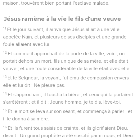
maison, trouvèrent bien portant l'esclave malade.
Jésus ramène à la vie le fils d'une veuve
11
Et le jour suivant, il arriva que Jésus allait à une ville
appelée Naïn, et plusieurs de ses disciples et une grande
foule allaient avec lui.
12
Et comme il approchait de la porte de la ville, voici, on
portait dehors un mort, fils unique de sa mère, et elle était
veuve ; et une foule considérable de la ville était avec elle.
13
Et le Seigneur, la voyant, fut ému de compassion envers
elle et lui dit : Ne pleure pas.
14
Et s'approchant, il toucha la bière ; et ceux qui la portaient
s'arrêtèrent ; et il dit : Jeune homme, je te dis, lève-toi.
15
Et le mort se leva sur son séant, et commença à parler ; et
il le donna à sa mère.
16
Et ils furent tous saisis de crainte, et ils glorifiaient Dieu,
disant : Un grand prophète a été suscité parmi nous, et Dieu