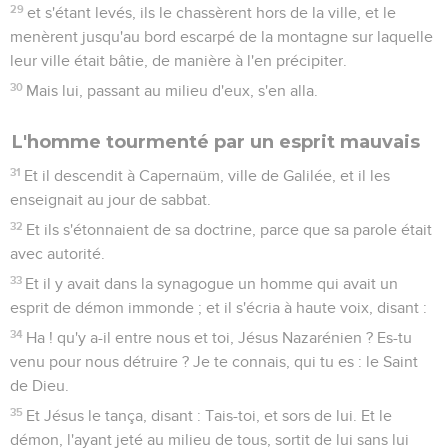
29
et s'étant levés, ils le chassèrent hors de la ville, et le
menèrent jusqu'au bord escarpé de la montagne sur laquelle
leur ville était bâtie, de manière à l'en précipiter.
30
Mais lui, passant au milieu d'eux, s'en alla.
L'homme tourmenté par un esprit mauvais
31
Et il descendit à Capernaüm, ville de Galilée, et il les
enseignait au jour de sabbat.
32
Et ils s'étonnaient de sa doctrine, parce que sa parole était
avec autorité.
33
Et il y avait dans la synagogue un homme qui avait un
esprit de démon immonde ; et il s'écria à haute voix, disant :
34
Ha ! qu'y a-il entre nous et toi, Jésus Nazarénien ? Es-tu
venu pour nous détruire ? Je te connais, qui tu es : le Saint
de Dieu.
35
Et Jésus le tança, disant : Tais-toi, et sors de lui. Et le
démon, l'ayant jeté au milieu de tous, sortit de lui sans lui