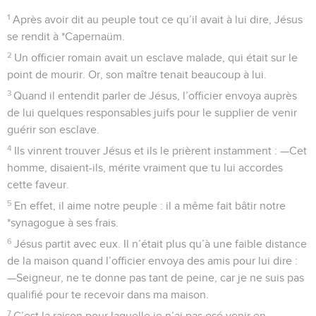
1
Après avoir dit au peuple tout ce qu’il avait à lui dire, Jésus
se rendit à *Capernaüm.
2
Un officier romain avait un esclave malade, qui était sur le
point de mourir. Or, son maître tenait beaucoup à lui.
3
Quand il entendit parler de Jésus, l’officier envoya auprès
de lui quelques responsables juifs pour le supplier de venir
guérir son esclave.
4
Ils vinrent trouver Jésus et ils le prièrent instamment : —Cet
homme, disaient-ils, mérite vraiment que tu lui accordes
cette faveur.
5
En effet, il aime notre peuple : il a même fait bâtir notre
*synagogue à ses frais.
6
Jésus partit avec eux. Il n’était plus qu’à une faible distance
de la maison quand l’officier envoya des amis pour lui dire :
—Seigneur, ne te donne pas tant de peine, car je ne suis pas
qualifié pour te recevoir dans ma maison.
7
C’est la raison pour laquelle je n’ai pas osé venir en