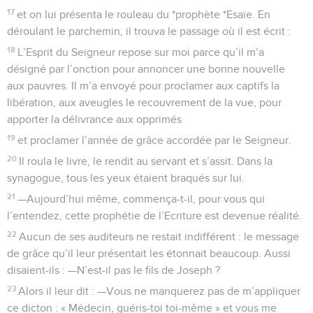
17
et on lui présenta le rouleau du *prophète *Esaïe. En
déroulant le parchemin, il trouva le passage où il est écrit :
18
L’Esprit du Seigneur repose sur moi parce qu’il m’a
désigné par l’onction pour annoncer une bonne nouvelle
aux pauvres. Il m’a envoyé pour proclamer aux captifs la
libération, aux aveugles le recouvrement de la vue, pour
apporter la délivrance aux opprimés
19
et proclamer l’année de grâce accordée par le Seigneur.
20
Il roula le livre, le rendit au servant et s’assit. Dans la
synagogue, tous les yeux étaient braqués sur lui.
21
—Aujourd’hui même, commença-t-il, pour vous qui
l’entendez, cette prophétie de l’Ecriture est devenue réalité.
22
Aucun de ses auditeurs ne restait indifférent : le message
de grâce qu’il leur présentait les étonnait beaucoup. Aussi
disaient-ils : —N’est-il pas le fils de Joseph ?
23
Alors il leur dit : —Vous ne manquerez pas de m’appliquer
ce dicton : « Médecin, guéris-toi toi-même » et vous me