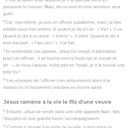
personne te trouver. Mais, dis un mot et mon serviteur sera
guéri.
8
Car, moi-même, je suis un officier subalterne, mais j’ai des
soldats sous mes ordres, et quand je dis à l’un : « Va ! », il va.
Quand je dis à un autre : « Viens ! », il vient. Quand je dis à
mon esclave : « Fais ceci ! », il le fait.
9
En entendant ces paroles, Jésus fut rempli d’admiration
pour cet officier : il se tourna vers la foule qui le suivait et
dit : —Je vous l’assure, nulle part en *Israël, je n’ai trouvé une
telle foi !
10
Les envoyés de l’officier s’en retournèrent alors à la
maison où ils trouvèrent l’esclave en bonne santé.
Jésus ramène à la vie le fils d'une veuve
11
Ensuite, Jésus se rendit dans une ville appelée Naïn. Ses
*disciples et une grande foule l’accompagnaient.
12
Comme il arrivait à la porte de la ville, il rencontra un