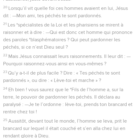
20
Lorsqu’il vit quelle foi ces hommes avaient en lui, Jésus
dit : —Mon ami, tes péchés te sont pardonnés.
21
Les *spécialistes de la Loi et les pharisiens se mirent à
raisonner et à dire : —Qui est donc cet homme qui prononce
des paroles *blasphématoires ? Qui peut pardonner les
péchés, si ce n’est Dieu seul ?
22
Mais Jésus connaissait leurs raisonnements. Il leur dit : —
Pourquoi raisonnez-vous ainsi en vous-mêmes ?
23
Qu’y a-t-il de plus facile ? Dire : « Tes péchés te sont
pardonnés », ou dire : « Lève-toi et marche » ?
24
Eh bien ! vous saurez que le *Fils de l’homme a, sur la
terre, le pouvoir de pardonner les péchés. Il déclara au
paralysé : —Je te l’ordonne : lève-toi, prends ton brancard et
rentre chez toi !
25
Aussitôt, devant tout le monde, l’homme se leva, prit le
brancard sur lequel il était couché et s’en alla chez lui en
rendant gloire à Dieu.