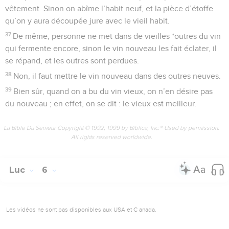
vêtement. Sinon on abîme l’habit neuf, et la pièce d’étoffe
qu’on y aura découpée jure avec le vieil habit.
37
De même, personne ne met dans de vieilles *outres du vin
qui fermente encore, sinon le vin nouveau les fait éclater, il
se répand, et les outres sont perdues.
38
Non, il faut mettre le vin nouveau dans des outres neuves.
39
Bien sûr, quand on a bu du vin vieux, on n’en désire pas
du nouveau ; en effet, on se dit : le vieux est meilleur.
La Bible Du Semeur Copyright © 1992, 1999 by Biblica, Inc.® Used by permission.
All rights reserved worldwide.
Luc
6
Les vidéos ne sont pas disponibles aux USA et C anada.