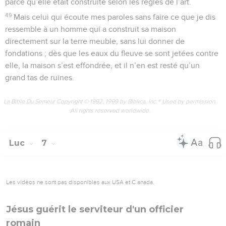
parce qu’elle était construite selon les règles de l’art.
49
Mais celui qui écoute mes paroles sans faire ce que je dis
ressemble à un homme qui a construit sa maison
directement sur la terre meuble, sans lui donner de
fondations ; dès que les eaux du fleuve se sont jetées contre
elle, la maison s’est effondrée, et il n’en est resté qu’un
grand tas de ruines.
La Bible Du Semeur Copyright © 1992, 1999 by Biblica, Inc.® Used by permission.
All rights reserved worldwide.
Luc
7
Les vidéos ne sont pas disponibles aux USA et C anada.
Jésus guérit le serviteur d'un officier
romain