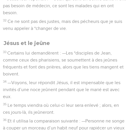
pas besoin de médecin, ce sont les malades qui en ont
besoin.
32
Ce ne sont pas des justes, mais des pécheurs que je suis
venu appeler à *changer de vie.
Jésus et le jeûne
33
Certains lui demandèrent : —Les *disciples de Jean,
comme ceux des pharisiens, se soumettent à des jeûnes
fréquents et font des prières, alors que les tiens mangent et
boivent.
34
—Voyons, leur répondit Jésus, il est impensable que les
invités d’une noce jeûnent pendant que le marié est avec
eux.
35
Le temps viendra où celui-ci leur sera enlevé ; alors, en
ces jours-là, ils jeûneront.
36
Et il utilisa la comparaison suivante : —Personne ne songe
à couper un morceau d’un habit neuf pour rapiécer un vieux