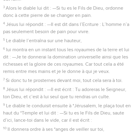
3
Alors le diable lui dit : —Si tu es le Fils de Dieu, ordonne
donc à cette pierre de se changer en pain.
4
Jésus lui répondit : —Il est dit dans l’Ecriture : L’homme n’a
pas seulement besoin de pain pour vivre.
5
Le diable l’entraîna sur une hauteur,
6
lui montra en un instant tous les royaumes de la terre et lui
dit : —Je te donnerai la domination universelle ainsi que les
richesses et la gloire de ces royaumes. Car tout cela a été
remis entre mes mains et je le donne à qui je veux.
7
Si donc tu te prosternes devant moi, tout cela sera à toi.
8
Jésus lui répondit : —Il est écrit : Tu adoreras le Seigneur,
ton Dieu, et c’est à lui seul que tu rendras un culte.
9
Le diable le conduisit ensuite à *Jérusalem, le plaça tout en
haut du *Temple et lui dit : —Si tu es le Fils de Dieu, saute
d’ici, lance-toi dans le vide, car il est écrit :
10
Il donnera ordre à ses *anges de veiller sur toi,