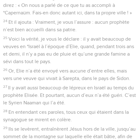
direz : « On nous a parlé de ce que tu as accompli à
*Capernaüm. Fais-en donc autant ici, dans ta propre ville ! »
24
Et il ajouta : Vraiment, je vous l’assure : aucun prophète
n’est bien accueilli dans sa patrie.
25
Voici la vérité, je vous le déclare : il y avait beaucoup de
veuves en *Israël à l’époque d’Elie, quand, pendant trois ans
et demi, il n’y a pas eu de pluie et qu’une grande famine a
sévi dans tout le pays.
26
Or, Elie n’a été envoyé vers aucune d’entre elles, mais
vers une veuve qui vivait à Sarepta, dans le pays de Sidon.
27
Il y avait aussi beaucoup de lépreux en Israël au temps du
prophète Elisée. Et pourtant, aucun d’eux n’a été guéri. C’est
le Syrien Naaman qui l’a été.
28
En entendant ces paroles, tous ceux qui étaient dans la
synagogue se mirent en colère.
29
Ils se levèrent, entraînèrent Jésus hors de la ville, jusqu’au
sommet de la montagne sur laquelle elle était bâtie, afin de