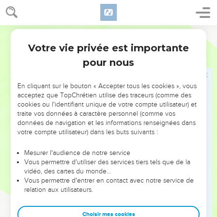
exercer son ministère. Il était, comme on le pensait, le fils de
Joseph, dont voici les ancêtres : Héli,
Semeur
24
Matthath, Lévi, Melki, Yannaï, Joseph,
Votre vie privée est importante
Luc
3
25
Mattathias, Amos, Nahoum, Esli, Naggaï,
pour nous
26
Maath, Mattathias, Sémeïn, Yoseh, Yoda,
27
Yoanan, Rhésa, Zorobabel, Chealtiel, Néri,
En cliquant sur le bouton « Accepter tous les cookies », vous
28
Melki, Addi, Kosam, Elmadam, Er,
acceptez que TopChrétien utilise des traceurs (comme des
cookies ou l'identifiant unique de votre compte utilisateur) et
29
Jésus, Eliézer, Yorim, Matthath, Lévi,
traite vos données à caractère personnel (comme vos
30
données de navigation et les informations renseignées dans
Siméon, *Juda, Joseph, Yonam, Eliaqim,
votre compte utilisateur) dans les buts suivants :
31
Méléa, Menna, Mattata, Nathan, *David,
32
Isaï, Obed, Booz, Salmon, Naassôn,
Mesurer l'audience de notre service
Vous permettre d'utiliser des services tiers tels que de la
33
Aminadab, Admîn, Arni, Hetsrôn, Pérets, Juda,
vidéo, des cartes du monde…
Vous permettre d'entrer en contact avec notre service de
34
*Jacob, *Isaac, *Abraham, Térah, Nahor,
relation aux utilisateurs.
35
Seroug, Rehou, Péleg, Héber, Chilah,
36
Qaïnam, Arphaxad, Sem, *Noé, Lémek,
Choisir mes cookies