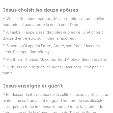
Jésus choisit les douze apôtres
12
Vers cette même époque, Jésus se retira sur une colline
pour prier. Il passa toute la nuit à prier Dieu.
13
A l’aube, il appela ses *disciples auprès de lui et choisit
douze d’entre eux, qu’il nomma *apôtres :
14
Simon, qu’il appela Pierre, André, son frère, *Jacques,
Jean, Philippe, Barthélemy,
15
Matthieu, Thomas, *Jacques, fils d’Alphée, Simon le Zélé,
16
Jude, fils de *Jacques, et Judas l’Iscariot qui finit par le
trahir.
Jésus enseigne et guérit
17
En descendant avec eux de la colline, Jésus s’arrêta sur un
plateau où se trouvaient un grand nombre de ses disciples,
ainsi qu’une foule immense venue de toute la *Judée, de
*Jérusalem et de la région littorale de Tyr et de Sidon.