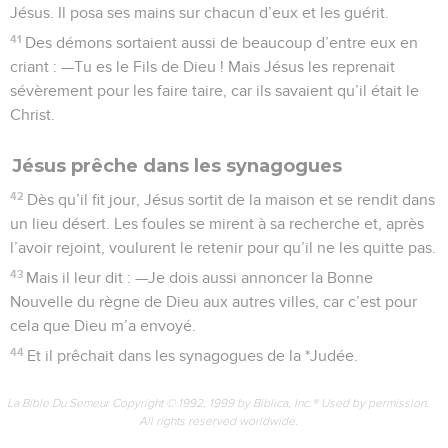
Jésus. Il posa ses mains sur chacun d’eux et les guérit.
41
Des démons sortaient aussi de beaucoup d’entre eux en
criant : —Tu es le Fils de Dieu ! Mais Jésus les reprenait
sévèrement pour les faire taire, car ils savaient qu’il était le
Christ.
Jésus prêche dans les synagogues
42
Dès qu’il fit jour, Jésus sortit de la maison et se rendit dans
un lieu désert. Les foules se mirent à sa recherche et, après
l’avoir rejoint, voulurent le retenir pour qu’il ne les quitte pas.
43
Mais il leur dit : —Je dois aussi annoncer la Bonne
Nouvelle du règne de Dieu aux autres villes, car c’est pour
cela que Dieu m’a envoyé.
44
Et il prêchait dans les synagogues de la *Judée.
La Bible Du Semeur Copyright © 1992, 1999 by Biblica, Inc.® Used by permission.
All rights reserved worldwide.