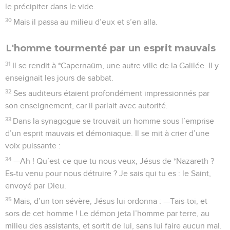
le précipiter dans le vide.
30
Mais il passa au milieu d’eux et s’en alla.
L'homme tourmenté par un esprit mauvais
31
Il se rendit à *Capernaüm, une autre ville de la Galilée. Il y
enseignait les jours de sabbat.
32
Ses auditeurs étaient profondément impressionnés par
son enseignement, car il parlait avec autorité.
33
Dans la synagogue se trouvait un homme sous l’emprise
d’un esprit mauvais et démoniaque. Il se mit à crier d’une
voix puissante :
34
—Ah ! Qu’est-ce que tu nous veux, Jésus de *Nazareth ?
Es-tu venu pour nous détruire ? Je sais qui tu es : le Saint,
envoyé par Dieu.
35
Mais, d’un ton sévère, Jésus lui ordonna : —Tais-toi, et
sors de cet homme ! Le démon jeta l’homme par terre, au
milieu des assistants, et sortit de lui, sans lui faire aucun mal.