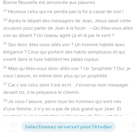
Bonne Nouvelle est annoncée aux pauvres.
23
Heureux celui qui ne perdra pas la foi à cause de moi !
24
Après le départ des messagers de Jean, Jésus saisit cette
occasion pour parler de Jean à la foule : —Qu’êtes-vous allés
voir au désert ? Un roseau agité çà et là par le vent ?
25
Qui donc êtes-vous allés voir ? Un homme habillé avec
élégance ? Ceux qui portent des habits somptueux et qui
vivent dans le luxe habitent les palais royaux.
26
Mais qu’êtes-vous donc allés voir ? Un *prophète ? Oui, je
vous l’assure, et même bien plus qu’un prophète.
27
Car c’est celui dont il est écrit : J’enverrai mon messager
devant toi, il te préparera le chemin.
28
Je vous l’assure, parmi tous les hommes qui sont nés
d’une femme, il n’y en a pas de plus grand que Jean. Et
pourtant, le plus petit dans le *royaume de Dieu est plus
grand que lui.
Contenus
Versions
Commentaires
Strong
Dictionnaire
29
—Tous les gens du peuple et tous les *collecteurs