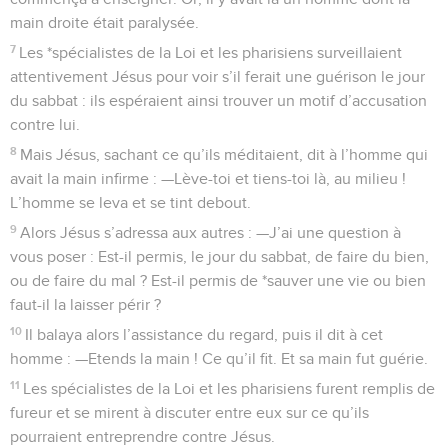
main droite était paralysée.
7
Les *spécialistes de la Loi et les pharisiens surveillaient
attentivement Jésus pour voir s’il ferait une guérison le jour
du sabbat : ils espéraient ainsi trouver un motif d’accusation
contre lui.
8
Mais Jésus, sachant ce qu’ils méditaient, dit à l’homme qui
avait la main infirme : —Lève-toi et tiens-toi là, au milieu !
L’homme se leva et se tint debout.
9
Alors Jésus s’adressa aux autres : —J’ai une question à
vous poser : Est-il permis, le jour du sabbat, de faire du bien,
ou de faire du mal ? Est-il permis de *sauver une vie ou bien
faut-il la laisser périr ?
10
Il balaya alors l’assistance du regard, puis il dit à cet
homme : —Etends la main ! Ce qu’il fit. Et sa main fut guérie.
11
Les spécialistes de la Loi et les pharisiens furent remplis de
fureur et se mirent à discuter entre eux sur ce qu’ils
pourraient entreprendre contre Jésus.