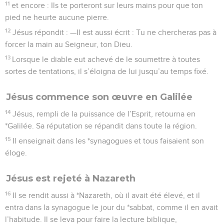
11
et encore : Ils te porteront sur leurs mains pour que ton
pied ne heurte aucune pierre.
12
Jésus répondit : —Il est aussi écrit : Tu ne chercheras pas à
forcer la main au Seigneur, ton Dieu.
13
Lorsque le diable eut achevé de le soumettre à toutes
sortes de tentations, il s’éloigna de lui jusqu’au temps fixé.
Jésus commence son œuvre en Galilée
14
Jésus, rempli de la puissance de l’Esprit, retourna en
*Galilée. Sa réputation se répandit dans toute la région.
15
Il enseignait dans les *synagogues et tous faisaient son
éloge.
Jésus est rejeté à Nazareth
16
Il se rendit aussi à *Nazareth, où il avait été élevé, et il
entra dans la synagogue le jour du *sabbat, comme il en avait
l’habitude. Il se leva pour faire la lecture biblique,