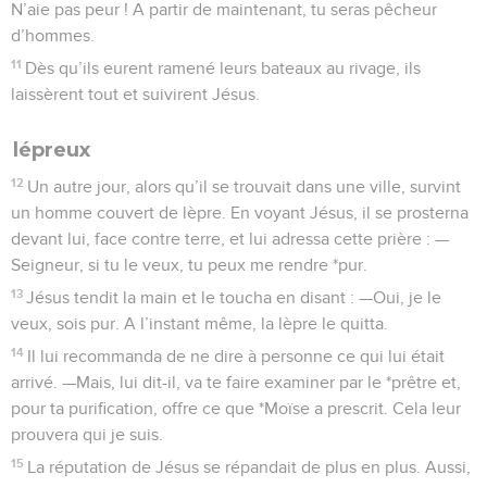
N’aie pas peur ! A partir de maintenant, tu seras pêcheur
d’hommes.
11
Dès qu’ils eurent ramené leurs bateaux au rivage, ils
laissèrent tout et suivirent Jésus.
lépreux
12
Un autre jour, alors qu’il se trouvait dans une ville, survint
un homme couvert de lèpre. En voyant Jésus, il se prosterna
devant lui, face contre terre, et lui adressa cette prière : —
Seigneur, si tu le veux, tu peux me rendre *pur.
13
Jésus tendit la main et le toucha en disant : —Oui, je le
veux, sois pur. A l’instant même, la lèpre le quitta.
14
Il lui recommanda de ne dire à personne ce qui lui était
arrivé. —Mais, lui dit-il, va te faire examiner par le *prêtre et,
pour ta purification, offre ce que *Moïse a prescrit. Cela leur
prouvera qui je suis.
15
La réputation de Jésus se répandait de plus en plus. Aussi,