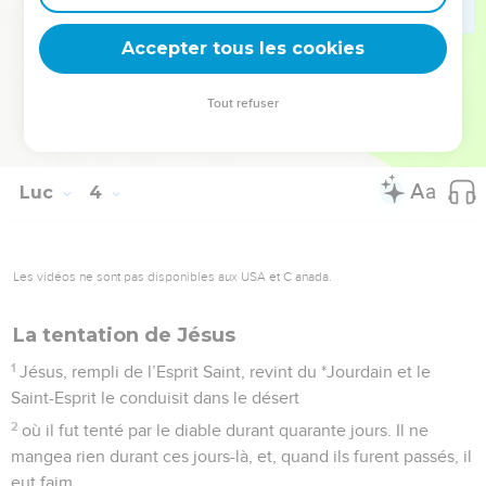
37
Mathusalem, Hénoc, Yered, Maléléel, Qenam,
Accepter tous les cookies
38
Enosch, Seth, Adam, qui était lui-même fils de Dieu.
La Bible Du Semeur Copyright © 1992, 1999 by Biblica, Inc.® Used by permission.
Tout refuser
All rights reserved worldwide.
Luc
4
Les vidéos ne sont pas disponibles aux USA et C anada.
La tentation de Jésus
1
Jésus, rempli de l’Esprit Saint, revint du *Jourdain et le
Saint-Esprit le conduisit dans le désert
2
où il fut tenté par le diable durant quarante jours. Il ne
mangea rien durant ces jours-là, et, quand ils furent passés, il
eut faim.