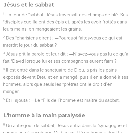
Jésus et le sabbat
1
Un jour de *sabbat, Jésus traversait des champs de blé. Ses
*disciples cueillaient des épis et, après les avoir frottés dans
leurs mains, en mangeaient les grains.
2
Des *pharisiens dirent : —Pourquoi faites-vous ce qui est
interdit le jour du sabbat ?
3
Jésus prit la parole et leur dit : —N’avez-vous pas lu ce qu’a
fait *David lorsque lui et ses compagnons eurent faim ?
4
Il est entré dans le sanctuaire de Dieu, a pris les pains
exposés devant Dieu et en a mangé, puis il en a donné à ses
hommes, alors que seuls les *prêtres ont le droit d’en
manger.
5
Et il ajouta : —Le *Fils de l’homme est maître du sabbat.
L'homme à la main paralysée
6
Un autre jour de sabbat, Jésus entra dans la *synagogue et
commença à enseigner. Or, il y avait là un homme dont la