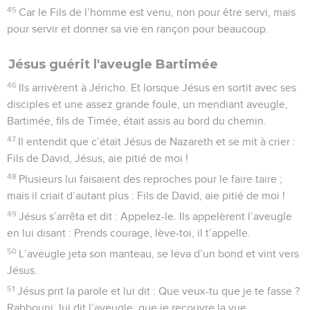
45
Car le Fils de l’homme est venu, non pour être servi, mais
pour servir et donner sa vie en rançon pour beaucoup.
Jésus guérit l'aveugle Bartimée
46
Ils arrivèrent à Jéricho. Et lorsque Jésus en sortit avec ses
disciples et une assez grande foule, un mendiant aveugle,
Bartimée, fils de Timée, était assis au bord du chemin.
47
Il entendit que c’était Jésus de Nazareth et se mit à crier :
Fils de David, Jésus, aie pitié de moi !
48
Plusieurs lui faisaient des reproches pour le faire taire ;
mais il criait d’autant plus : Fils de David, aie pitié de moi !
49
Jésus s’arrêta et dit : Appelez-le. Ils appelèrent l’aveugle
en lui disant : Prends courage, lève-toi, il t’appelle.
50
L’aveugle jeta son manteau, se leva d’un bond et vint vers
Jésus.
51
Jésus prit la parole et lui dit : Que veux-tu que je te fasse ?
Rabbouni, lui dit l’aveugle, que je recouvre la vue.