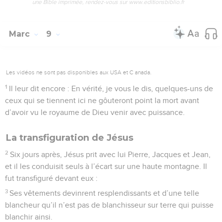
une Bible imprimée, rendez-vous sur www.editionsbiblio.fr
Marc
9
Les vidéos ne sont pas disponibles aux USA et C anada.
1
Il leur dit encore : En vérité, je vous le dis, quelques-uns de
ceux qui se tiennent ici ne gôuteront point la mort avant
d’avoir vu le royaume de Dieu venir avec puissance.
La transfiguration de Jésus
2
Six jours après, Jésus prit avec lui Pierre, Jacques et Jean,
et il les conduisit seuls à l’écart sur une haute montagne. Il
fut transfiguré devant eux :
3
Ses vêtements devinrent resplendissants et d’une telle
blancheur qu’il n’est pas de blanchisseur sur terre qui puisse
blanchir ainsi.