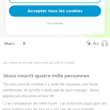
Il fait tout à merveille, il fait même entendre les sourds et
Accepter tous les cookies
parler les muets.
© Société biblique française – Bibli’O, 1978, avec autorisation. Pour vous procurer
Tout refuser
une Bible imprimée, rendez-vous sur www.editionsbiblio.fr
Marc
8
Les vidéos ne sont pas disponibles aux USA et C anada.
Jésus nourrit quatre mille personnes
1
En ces jours-là, comme il y avait de nouveau une foule
nombreuse, et qu’elle n’avait pas de quoi manger, Jésus
appela ses disciples et leur dit :
2
J’ai compassion de cette foule ; car voilà trois jours que ces
gens restent près de moi et n’ont pas de quoi manger.