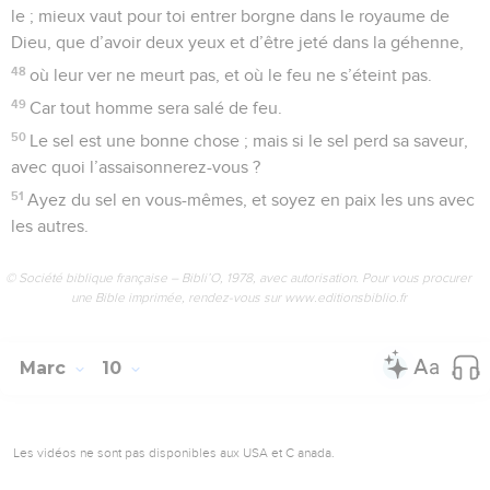
le ; mieux vaut pour toi entrer borgne dans le royaume de
Dieu, que d’avoir deux yeux et d’être jeté dans la géhenne,
48
où leur ver ne meurt pas, et où le feu ne s’éteint pas.
49
Car tout homme sera salé de feu.
50
Le sel est une bonne chose ; mais si le sel perd sa saveur,
avec quoi l’assaisonnerez-vous ?
51
Ayez du sel en vous-mêmes, et soyez en paix les uns avec
les autres.
© Société biblique française – Bibli’O, 1978, avec autorisation. Pour vous procurer
une Bible imprimée, rendez-vous sur www.editionsbiblio.fr
Marc
10
Les vidéos ne sont pas disponibles aux USA et C anada.