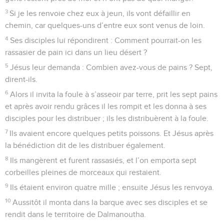
3
Si je les renvoie chez eux à jeun, ils vont défaillir en
chemin, car quelques-uns d’entre eux sont venus de loin.
4
Ses disciples lui répondirent : Comment pourrait-on les
rassasier de pain ici dans un lieu désert ?
5
Jésus leur demanda : Combien avez-vous de pains ? Sept,
dirent-ils.
6
Alors il invita la foule à s’asseoir par terre, prit les sept pains
et après avoir rendu grâces il les rompit et les donna à ses
disciples pour les distribuer ; ils les distribuèrent à la foule.
7
Ils avaient encore quelques petits poissons. Et Jésus après
la bénédiction dit de les distribuer également.
8
Ils mangèrent et furent rassasiés, et l’on emporta sept
corbeilles pleines de morceaux qui restaient.
9
Ils étaient environ quatre mille ; ensuite Jésus les renvoya.
10
Aussitôt il monta dans la barque avec ses disciples et se
rendit dans le territoire de Dalmanoutha.