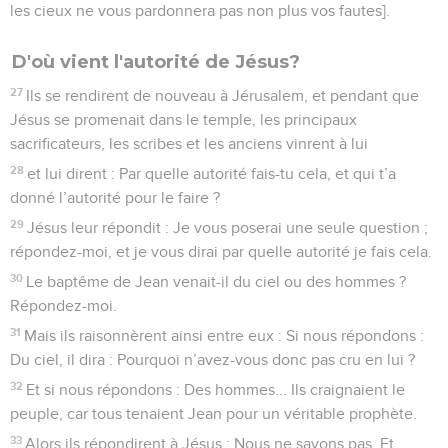
les cieux ne vous pardonnera pas non plus vos fautes].
D'où vient l'autorité de Jésus?
27
Ils se rendirent de nouveau à Jérusalem, et pendant que
Jésus se promenait dans le temple, les principaux
sacrificateurs, les scribes et les anciens vinrent à lui
28
et lui dirent : Par quelle autorité fais-tu cela, et qui t’a
donné l’autorité pour le faire ?
29
Jésus leur répondit : Je vous poserai une seule question ;
répondez-moi, et je vous dirai par quelle autorité je fais cela.
30
Le baptême de Jean venait-il du ciel ou des hommes ?
Répondez-moi.
31
Mais ils raisonnèrent ainsi entre eux : Si nous répondons :
Du ciel, il dira : Pourquoi n’avez-vous donc pas cru en lui ?
32
Et si nous répondons : Des hommes... Ils craignaient le
peuple, car tous tenaient Jean pour un véritable prophète.
33
Alors ils répondirent à Jésus : Nous ne savons pas. Et