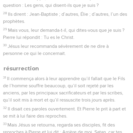
question : Les gens, qui disent-ils que je suis ?
28
Ils dirent : Jean-Baptiste ; d’autres, Élie ; d’autres, l’un des
prophètes.
29
Mais vous, leur demanda-t-il, qui dites-vous que je suis ?
Pierre lui répondit : Tu es le Christ.
30
Jésus leur recommanda sévèrement de ne dire à
personne ce qui le concernait.
résurrection
31
Il commença alors à leur apprendre qu’il fallait que le Fils
de l’homme souffre beaucoup, qu’il soit rejeté par les
anciens, par les principaux sacrificateurs et par les scribes,
qu’il soit mis à mort et qu’il ressuscite trois jours après.
32
Il disait ces paroles ouvertement. Et Pierre le prit à part et
se mit à lui faire des reproches.
33
Mais Jésus se retourna, regarda ses disciples, fit des
reproches à Pierre et lui dit : Arrière de moi, Satan, car tes