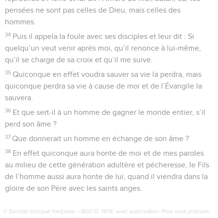
pensées ne sont pas celles de Dieu, mais celles des
hommes.
34
Puis il appela la foule avec ses disciples et leur dit : Si
quelqu’un veut venir après moi, qu’il renonce à lui-même,
qu’il se charge de sa croix et qu’il me suive.
35
Quiconque en effet voudra sauver sa vie la perdra, mais
quiconque perdra sa vie à cause de moi et de l’Évangile la
sauvera.
36
Et que sert-il à un homme de gagner le monde entier, s’il
perd son âme ?
37
Que donnerait un homme en échange de son âme ?
38
En effet quiconque aura honte de moi et de mes paroles
au milieu de cette génération adultère et pécheresse, le Fils
de l’homme aussi aura honte de lui, quand il viendra dans la
gloire de son Père avec les saints anges.
© Société biblique française – Bibli’O, 1978, avec autorisation. Pour vous procurer