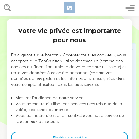
30
Et quand elle rentra dans sa maison, elle trouva que
l’enfant était étendue sur le lit, et que le démon était sorti.
Segond 1978 (Colombe)
Jésus guérit un homme sourd et muet
Votre vie privée est importante
Marc
7
31
Jésus quitta la contrée de Tyr et revint par Sidon vers la
pour nous
mer de Galilée, en traversant la contrée de la Décapole.
32
On lui amena un sourd qui avait de la difficulté à parler, et
En cliquant sur le bouton « Accepter tous les cookies », vous
acceptez que TopChrétien utilise des traceurs (comme des
on le supplia de lui imposer les mains.
cookies ou l'identifiant unique de votre compte utilisateur) et
33
Il le prit à l’écart loin de la foule, lui mit les doigts dans les
traite vos données à caractère personnel (comme vos
données de navigation et les informations renseignées dans
oreilles et lui toucha la langue avec de la salive ;
votre compte utilisateur) dans les buts suivants :
34
puis il leva les yeux au ciel, soupira et dit : Ephphatha,
c’est-à-dire : ouvre-toi.
Mesurer l'audience de notre service
Vous permettre d'utiliser des services tiers tels que de la
35
Aussitôt ses oreilles s’ouvrirent, sa langue se délia, et il se
vidéo, des cartes du monde…
mit à parler correctement.
Vous permettre d'entrer en contact avec notre service de
36
relation aux utilisateurs.
Jésus leur recommanda de n’en parler à personne, mais
plus il le leur recommandait, plus ils publiaient (la nouvelle).
Choisir mes cookies
37
Ils étaient dans un étonnement extraordinaire et disaient :