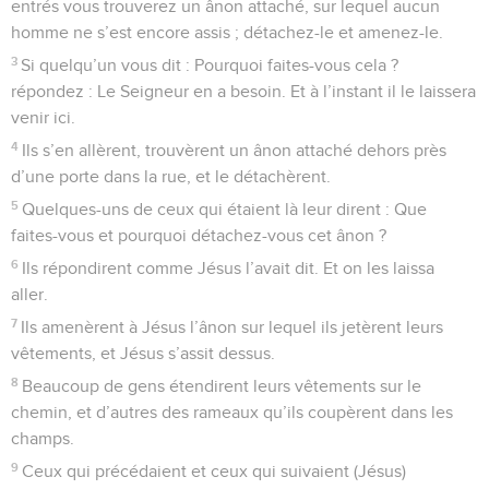
entrés vous trouverez un ânon attaché, sur lequel aucun
homme ne s’est encore assis ; détachez-le et amenez-le.
3
Si quelqu’un vous dit : Pourquoi faites-vous cela ?
répondez : Le Seigneur en a besoin. Et à l’instant il le laissera
venir ici.
4
Ils s’en allèrent, trouvèrent un ânon attaché dehors près
d’une porte dans la rue, et le détachèrent.
5
Quelques-uns de ceux qui étaient là leur dirent : Que
faites-vous et pourquoi détachez-vous cet ânon ?
6
Ils répondirent comme Jésus l’avait dit. Et on les laissa
aller.
7
Ils amenèrent à Jésus l’ânon sur lequel ils jetèrent leurs
vêtements, et Jésus s’assit dessus.
8
Beaucoup de gens étendirent leurs vêtements sur le
chemin, et d’autres des rameaux qu’ils coupèrent dans les
champs.
9
Ceux qui précédaient et ceux qui suivaient (Jésus)