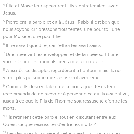
4
Élie et Moïse leur apparurent ; ils s’entretenaient avec
Jésus.
5
Pierre prit la parole et dit à Jésus : Rabbi il est bon que
nous soyons ici ; dressons trois tentes, une pour toi, une
pour Moïse et une pour Élie.
6
Il ne savait que dire, car l’effroi les avait saisis.
7
Une nuée vint les envelopper, et de la nuée sortit une
voix : Celui-ci est mon fils bien-aimé, écoutez-le.
8
Aussitôt les disciples regardèrent à l’entour, mais ils ne
virent plus personne que Jésus seul avec eux.
9
Comme ils descendaient de la montagne, Jésus leur
recommanda de ne raconter à personne ce qu’ils avaient vu,
jusqu’à ce que le Fils de l’homme soit ressuscité d’entre les
morts.
10
Ils retinrent cette parole, tout en discutant entre eux :
Qu’est-ce que ressusciter d’entre les morts ?
11
Les disciples lui posèrent cette question : Pourquoi les