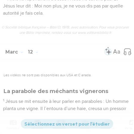
Jésus leur dit : Moi non plus, je ne vous dis pas par quelle
autorité je fais cela.
© Société biblique française – Bibli’O, 1978, avec autorisation. Pour vous procurer
une Bible imprimée, rendez-vous sur www.editionsbiblio.fr
Marc
12
Les vidéos ne sont pas disponibles aux USA et C anada.
La parabole des méchants vignerons
1
Jésus se mit ensuite à leur parler en paraboles : Un homme
planta une vigne. Il l’entoura d’une haie, creusa un pressoir
et bâtit une tour ; puis il la loua à des vignerons et partit en
voyage.
Contenus
Versions
Commentaires
Strong
Dictionnaire
2
La saison venue, il envoya un serviteur vers les vignerons