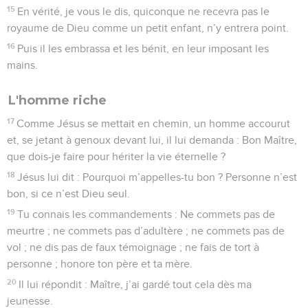
15
En vérité, je vous le dis, quiconque ne recevra pas le
royaume de Dieu comme un petit enfant, n’y entrera point.
16
Puis il les embrassa et les bénit, en leur imposant les
mains.
L'homme riche
17
Comme Jésus se mettait en chemin, un homme accourut
et, se jetant à genoux devant lui, il lui demanda : Bon Maître,
que dois-je faire pour hériter la vie éternelle ?
18
Jésus lui dit : Pourquoi m’appelles-tu bon ? Personne n’est
bon, si ce n’est Dieu seul.
19
Tu connais les commandements : Ne commets pas de
meurtre ; ne commets pas d’adultère ; ne commets pas de
vol ; ne dis pas de faux témoignage ; ne fais de tort à
personne ; honore ton père et ta mère.
20
Il lui répondit : Maître, j’ai gardé tout cela dès ma
jeunesse.