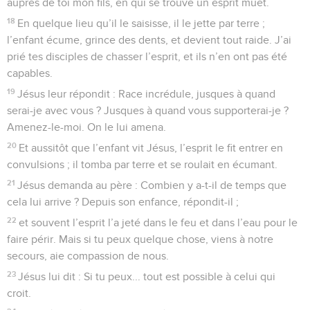
auprès de toi mon fils, en qui se trouve un esprit muet.
18
En quelque lieu qu’il le saisisse, il le jette par terre ;
l’enfant écume, grince des dents, et devient tout raide. J’ai
prié tes disciples de chasser l’esprit, et ils n’en ont pas été
capables.
19
Jésus leur répondit : Race incrédule, jusques à quand
serai-je avec vous ? Jusques à quand vous supporterai-je ?
Amenez-le-moi. On le lui amena.
20
Et aussitôt que l’enfant vit Jésus, l’esprit le fit entrer en
convulsions ; il tomba par terre et se roulait en écumant.
21
Jésus demanda au père : Combien y a-t-il de temps que
cela lui arrive ? Depuis son enfance, répondit-il ;
22
et souvent l’esprit l’a jeté dans le feu et dans l’eau pour le
faire périr. Mais si tu peux quelque chose, viens à notre
secours, aie compassion de nous.
23
Jésus lui dit : Si tu peux... tout est possible à celui qui
croit.