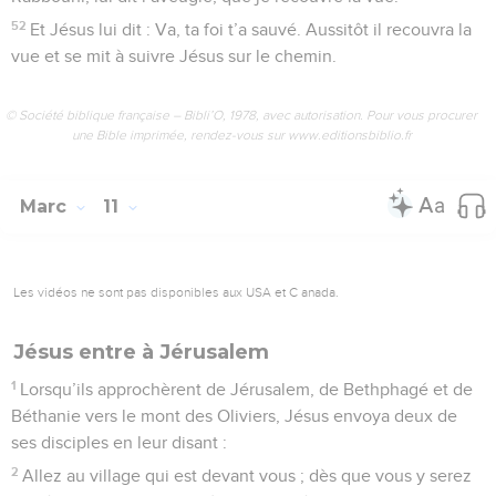
52
Et Jésus lui dit : Va, ta foi t’a sauvé. Aussitôt il recouvra la
vue et se mit à suivre Jésus sur le chemin.
© Société biblique française – Bibli’O, 1978, avec autorisation. Pour vous procurer
une Bible imprimée, rendez-vous sur www.editionsbiblio.fr
Marc
11
Les vidéos ne sont pas disponibles aux USA et C anada.
Jésus entre à Jérusalem
1
Lorsqu’ils approchèrent de Jérusalem, de Bethphagé et de
Béthanie vers le mont des Oliviers, Jésus envoya deux de
ses disciples en leur disant :
2
Allez au village qui est devant vous ; dès que vous y serez