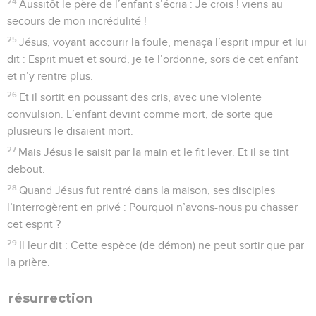
24
Aussitôt le père de l’enfant s’écria : Je crois ! viens au
secours de mon incrédulité !
25
Jésus, voyant accourir la foule, menaça l’esprit impur et lui
dit : Esprit muet et sourd, je te l’ordonne, sors de cet enfant
et n’y rentre plus.
26
Et il sortit en poussant des cris, avec une violente
convulsion. L’enfant devint comme mort, de sorte que
plusieurs le disaient mort.
27
Mais Jésus le saisit par la main et le fit lever. Et il se tint
debout.
28
Quand Jésus fut rentré dans la maison, ses disciples
l’interrogèrent en privé : Pourquoi n’avons-nous pu chasser
cet esprit ?
29
Il leur dit : Cette espèce (de démon) ne peut sortir que par
la prière.
résurrection