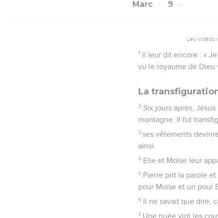
Marc
9
Les vidéos 
1
Il leur dit encore : « 
vu le royaume de Dieu 
La transfiguratio
2
Six jours après, Jésus 
montagne. Il fut transfi
3
ses vêtements devinren
ainsi.
4
Elie et Moïse leur app
5
Pierre prit la parole et
pour Moïse et un pour E
6
Il ne savait que dire, c
7
Une nuée vint les couvr