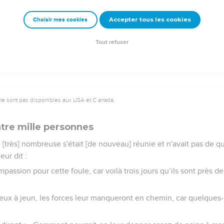
 de n'en parler à personne, mais plus il le leur recommandait, p
Accepter tous les cookies
Choisir mes cookies
ils disaient : « Il fait tout à merveille ; il fait même entendre les
Tout refuser
ne sont pas disponibles aux USA et C anada.
atre mille personnes
e [très] nombreuse s'était [de nouveau] réunie et n'avait pas de 
eur dit :
passion pour cette foule, car voilà trois jours qu’ils sont près de 
 eux à jeun, les forces leur manqueront en chemin, car quelques