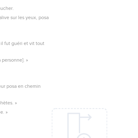
oucher.
 salive sur les yeux, posa
»
 fut guéri et vit tout
à personne]. »
 leur posa en chemin
phètes. »
e. »