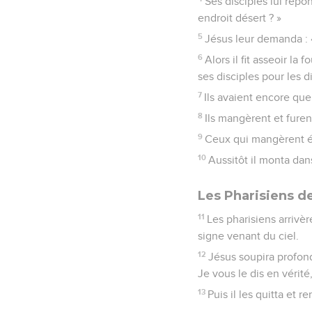
Ses disciples lui répo
endroit désert ? »
5
Jésus leur demanda : 
6
Alors il fit asseoir la 
ses disciples pour les dis
7
Ils avaient encore quel
8
Ils mangèrent et furen
9
Ceux qui mangèrent ét
10
Aussitôt il monta dan
Les Pharisiens 
11
Les pharisiens arrivè
signe venant du ciel.
12
Jésus soupira profond
Je vous le dis en vérité
13
Puis il les quitta et r