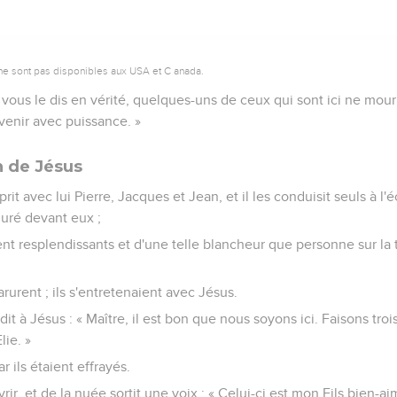
ne sont pas disponibles aux USA et C anada.
Je vous le dis en vérité, quelques-uns de ceux qui sont ici ne mour
venir avec puissance. »
n de Jésus
prit avec lui Pierre, Jacques et Jean, et il les conduisit seuls à l'
guré devant eux ;
t resplendissants et d'une telle blancheur que personne sur la 
arurent ; ils s'entretenaient avec Jésus.
 dit à Jésus : « Maître, il est bon que nous soyons ici. Faisons trois
lie. »
ar ils étaient effrayés.
ir, et de la nuée sortit une voix : « Celui-ci est mon Fils bien-ai