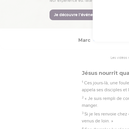
36
Jésus leur recommanda
37
Remplis d'étonnement, 
muets. »
Marc
8
Les vidéos 
Jésus nourrit qu
1
Ces jours-là, une foul
appela ses disciples et l
2
« Je suis rempli de com
manger.
3
Si je les renvoie chez
venus de loin. »
4