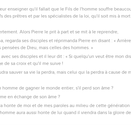
ur enseigner qu'il fallait que le Fils de l'homme souffre beaucoup
s des prêtres et par les spécialistes de la loi, qu'il soit mis à mort 
vertement. Alors Pierre le prit à part et se mit à le reprendre,
, regarda ses disciples et réprimanda Pierre en disant : « Arrière
s pensées de Dieu, mais celles des hommes. »
e avec ses disciples et il leur dit : « Si quelqu'un veut être mon di
e de sa croix et qu'il me suive !
oudra sauver sa vie la perdra, mais celui qui la perdra à cause de 
 un homme de gagner le monde entier, s'il perd son âme ?
me en échange de son âme ?
ura honte de moi et de mes paroles au milieu de cette génération
l'homme aura aussi honte de lui quand il viendra dans la gloire d