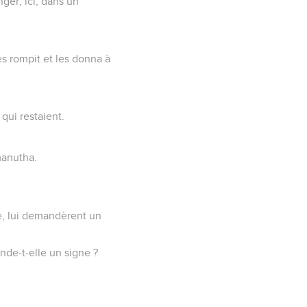
ger, ici, dans un
 les rompit et les donna à
qui restaient.
manutha.
ve, lui demandèrent un
nde-t-elle un signe ?