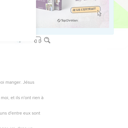
lus ils le proclamaient.
 sourds et parler les
quoi manger. Jésus
moi, et ils n'ont rien à
-uns d'entre eux sont