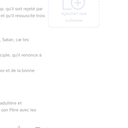
, qu'il soit rejeté par
Ajouter une
Ajouter une
Ajouter une
Ajouter une
Ajouter une
et qu'il ressuscite trois
colonne
colonne
colonne
colonne
colonne
, Satan, car tes
sciple, qu'il renonce à
moi et de la bonne
 adultère et
e son Père avec les