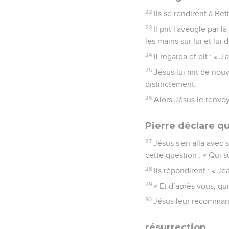
22
Ils se rendirent à Be
23
Il prit l'aveugle par l
les mains sur lui et lui
24
Il regarda et dit : « 
25
Jésus lui mit de nouv
distinctement.
26
Alors Jésus le renvoya
Pierre déclare qu
27
Jésus s'en alla avec 
cette question : « Qui s
28
Ils répondirent : « Je
29
« Et d’après vous, qui
30
Jésus leur recomman
résurrection