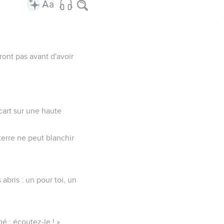
ront pas avant d'avoir
écart sur une haute
terre ne peut blanchir
 abris : un pour toi, un
mé : écoutez-le ! »