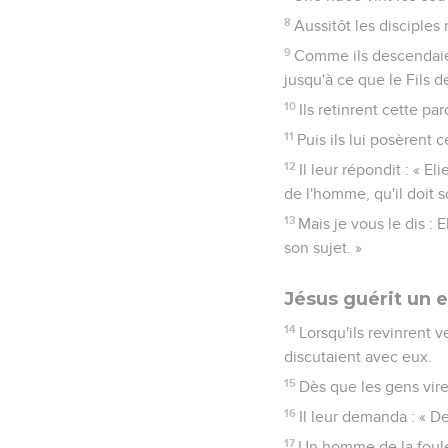
8
Aussitôt les disciples
9
Comme ils descendaie
jusqu'à ce que le Fils d
10
Ils retinrent cette pa
11
Puis ils lui posèrent c
12
Il leur répondit : « El
de l'homme, qu'il doit 
13
Mais je vous le dis : 
son sujet. »
Jésus guérit un 
14
Lorsqu'ils revinrent v
discutaient avec eux.
15
Dès que les gens viren
16
Il leur demanda : « D
17
Un homme de la foule l