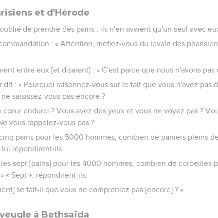
arisiens et d'Hérode
 oublié de prendre des pains ; ils n'en avaient qu'un seul avec eu
recommandation : « Attention, méfiez-vous du levain des pharisien
ient entre eux [et disaient] : « C'est parce que nous n'avons pas 
r dit : « Pourquoi raisonnez-vous sur le fait que vous n'avez pas 
ne saisissez-vous pas encore ?
e cœur endurci ? Vous avez des yeux et vous ne voyez pas ? Vous
Ne vous rappelez-vous pas ?
 cinq pains pour les 5000 hommes, combien de paniers pleins 
lui répondirent-ils.
u les sept [pains] pour les 4000 hommes, combien de corbeilles
 « Sept », répondirent-ils.
mment] se fait-il que vous ne compreniez pas [encore] ? »
aveugle à Bethsaïda