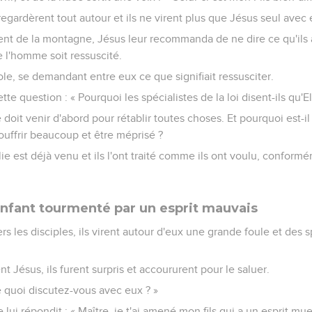
 regardèrent tout autour et ils ne virent plus que Jésus seul avec 
nt de la montagne, Jésus leur recommanda de ne dire ce qu'ils 
e l'homme soit ressuscité.
role, se demandant entre eux ce que signifiait ressusciter.
ette question : « Pourquoi les spécialistes de la loi disent-ils qu'E
ie doit venir d'abord pour rétablir toutes choses. Et pourquoi est-il
souffrir beaucoup et être méprisé ?
Elie est déjà venu et ils l'ont traité comme ils ont voulu, conformé
enfant tourmenté par un esprit mauvais
ers les disciples, ils virent autour d'eux une grande foule et des sp
t Jésus, ils furent surpris et accoururent pour le saluer.
e quoi discutez-vous avec eux ? »
ui répondit : « Maître, je t'ai amené mon fils qui a un esprit mue