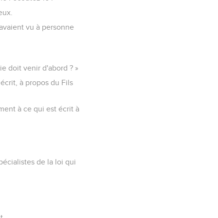
eux.
avaient vu à personne
lie doit venir d'abord ? »
 écrit, à propos du Fils
ment à ce qui est écrit à
écialistes de la loi qui
t.