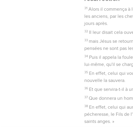
31
Alors il commença à le
les anciens, par les chef
jours après.
32
Il leur disait cela ou
33
mais Jésus se retourna
pensées ne sont pas le
34
Puis il appela la foul
lui-même, qu'il se charg
35
En effet, celui qui v
nouvelle la sauvera.
36
Et que servira-t-il à
37
Que donnera un hom
38
En effet, celui qui a
pécheresse, le Fils de 
saints anges. »