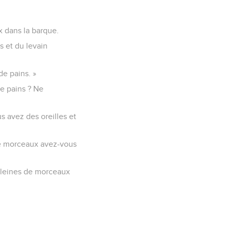
x dans la barque.
s et du levain
de pains. »
de pains ? Ne
 avez des oreilles et
de morceaux avez-vous
 pleines de morceaux