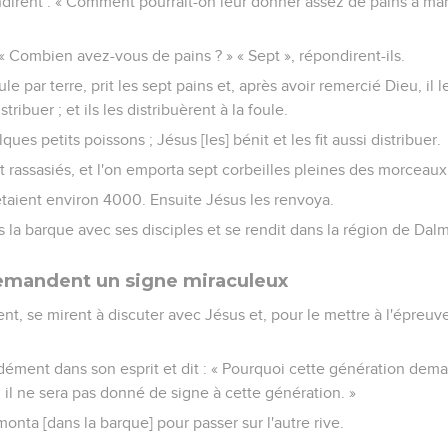
ndirent : « Comment pourrait-on leur donner assez de pains à man
« Combien avez-vous de pains ? » « Sept », répondirent-ils.
foule par terre, prit les sept pains et, après avoir remercié Dieu, il
tribuer ; et ils les distribuèrent à la foule.
ques petits poissons ; Jésus [les] bénit et les fit aussi distribuer.
t rassasiés, et l'on emporta sept corbeilles pleines des morceaux 
aient environ 4000. Ensuite Jésus les renvoya.
s la barque avec ses disciples et se rendit dans la région de Dal
demandent un signe miraculeux
rent, se mirent à discuter avec Jésus et, pour le mettre à l'épreu
ément dans son esprit et dit : « Pourquoi cette génération dema
, il ne sera pas donné de signe à cette génération. »
emonta [dans la barque] pour passer sur l'autre rive.