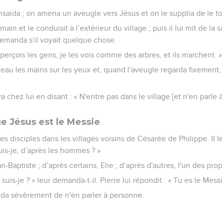
thsaïda ; on amena un aveugle vers Jésus et on le supplia de le t
a main et le conduisit à l’extérieur du village ; puis il lui mit de la
 demanda s'il voyait quelque chose.
J'aperçois les gens, je les vois comme des arbres, et ils marchent. 
eau les mains sur les yeux et, quand l'aveugle regarda fixement, il
 chez lui en disant : « N'entre pas dans le village [et n'en parle 
e Jésus est le Messie
ses disciples dans les villages voisins de Césarée de Philippe. Il
uis-je, d’après les hommes ? »
an-Baptiste ; d’après certains, Elie ; d’après d'autres, l'un des pro
 suis-je ? » leur demanda-t-il. Pierre lui répondit : « Tu es le Messi
da sévèrement de n'en parler à personne.