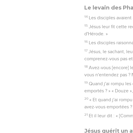
Le levain des Ph
14
Les disciples avaient
15
Jésus leur fit cette 
d'Hérode. »
16
Les disciples raisonna
17
Jésus, le sachant, leu
comprenez-vous pas et 
18
Avez-vous [encore] l
vous n'entendez pas ? 
19
Quand j'ai rompu les
emportés ? » « Douze », 
20
« Et quand j'ai romp
avez-vous emportées ? »
21
Et il leur dit : « [Co
Jésus guérit un 