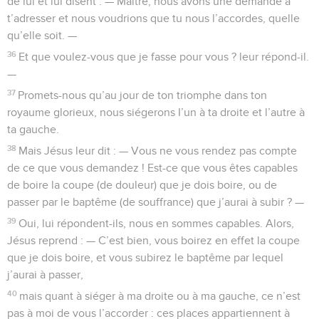
de lui et lui disent : — Maître, nous avons une demande à
t’adresser et nous voudrions que tu nous l’accordes, quelle
qu’elle soit. —
36
Et que voulez-vous que je fasse pour vous ? leur répond-il.
—
37
Promets-nous qu’au jour de ton triomphe dans ton
royaume glorieux, nous siégerons I’un à ta droite et l’autre à
ta gauche.
38
Mais Jésus leur dit : — Vous ne vous rendez pas compte
de ce que vous demandez ! Est-ce que vous êtes capables
de boire la coupe (de douleur) que je dois boire, ou de
passer par le baptême (de souffrance) que j’aurai à subir ? —
39
Oui, lui répondent-ils, nous en sommes capables. Alors,
Jésus reprend : — C’est bien, vous boirez en effet la coupe
que je dois boire, et vous subirez le baptême par lequel
j’aurai à passer,
40
mais quant à siéger à ma droite ou à ma gauche, ce n’est
pas à moi de vous l’accorder : ces places appartiennent à