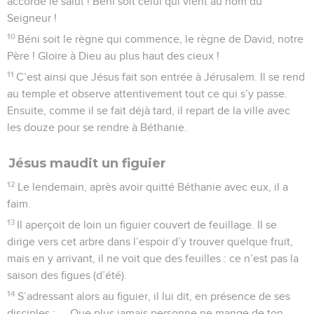
accorde le salut ! Béni soit celui qui vient au nom du
Seigneur !
10
Béni soit le règne qui commence, le règne de David, notre
Père ! Gloire à Dieu au plus haut des cieux !
11
C’est ainsi que Jésus fait son entrée à Jérusalem. Il se rend
au temple et observe attentivement tout ce qui s’y passe.
Ensuite, comme il se fait déjà tard, il repart de la ville avec
les douze pour se rendre à Béthanie.
Jésus maudit un figuier
12
Le lendemain, après avoir quitté Béthanie avec eux, il a
faim.
13
Il aperçoit de loin un figuier couvert de feuillage. Il se
dirige vers cet arbre dans l’espoir d’y trouver quelque fruit,
mais en y arrivant, il ne voit que des feuilles : ce n’est pas la
saison des figues (d’été).
14
S’adressant alors au figuier, il lui dit, en présence de ses
disciples : — Que plus jamais personne ne mange de ton