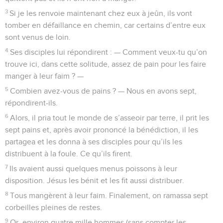
3
Si je les renvoie maintenant chez eux à jeûn, ils vont
tomber en défaillance en chemin, car certains d’entre eux
sont venus de loin.
4
Ses disciples lui répondirent : — Comment veux-tu qu’on
trouve ici, dans cette solitude, assez de pain pour les faire
manger à leur faim ? —
5
Combien avez-vous de pains ? — Nous en avons sept,
répondirent-ils.
6
Alors, il pria tout le monde de s’asseoir par terre, il prit les
sept pains et, après avoir prononcé la bénédiction, il les
partagea et les donna à ses disciples pour qu’ils les
distribuent à la foule. Ce qu’ils firent.
7
Ils avaient aussi quelques menus poissons à leur
disposition. Jésus les bénit et les fit aussi distribuer.
8
Tous mangèrent à leur faim. Finalement, on ramassa sept
corbeilles pleines de restes.
9
Or, environ quatre mille hommes (sans compter les