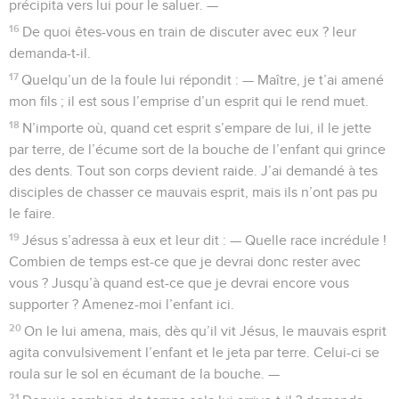
précipita vers lui pour le saluer. —
16
De quoi êtes-vous en train de discuter avec eux ? leur
demanda-t-il.
17
Quelqu’un de la foule lui répondit : — Maître, je t’ai amené
mon fils ; il est sous l’emprise d’un esprit qui le rend muet.
18
N’importe où, quand cet esprit s’empare de lui, il le jette
par terre, de l’écume sort de la bouche de l’enfant qui grince
des dents. Tout son corps devient raide. J’ai demandé à tes
disciples de chasser ce mauvais esprit, mais ils n’ont pas pu
le faire.
19
Jésus s’adressa à eux et leur dit : — Quelle race incrédule !
Combien de temps est-ce que je devrai donc rester avec
vous ? Jusqu’à quand est-ce que je devrai encore vous
supporter ? Amenez-moi l’enfant ici.
20
On le lui amena, mais, dès qu’il vit Jésus, le mauvais esprit
agita convulsivement l’enfant et le jeta par terre. Celui-ci se
roula sur le sol en écumant de la bouche. —
21