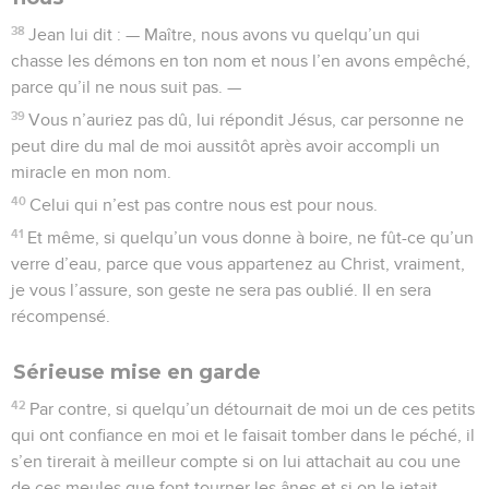
38
Jean lui dit : — Maître, nous avons vu quelqu’un qui
chasse les démons en ton nom et nous l’en avons empêché,
parce qu’il ne nous suit pas. —
39
Vous n’auriez pas dû, lui répondit Jésus, car personne ne
peut dire du mal de moi aussitôt après avoir accompli un
miracle en mon nom.
40
Celui qui n’est pas contre nous est pour nous.
41
Et même, si quelqu’un vous donne à boire, ne fût-ce qu’un
verre d’eau, parce que vous appartenez au Christ, vraiment,
je vous l’assure, son geste ne sera pas oublié. Il en sera
récompensé.
Sérieuse mise en garde
42
Par contre, si quelqu’un détournait de moi un de ces petits
qui ont confiance en moi et le faisait tomber dans le péché, il
s’en tirerait à meilleur compte si on lui attachait au cou une
de ces meules que font tourner les ânes et si on le jetait