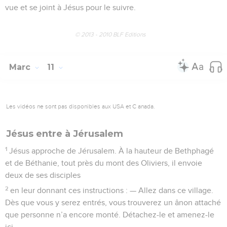
vue et se joint à Jésus pour le suivre.
© 2013 - 2010 BLF Editions
Marc
11
Les vidéos ne sont pas disponibles aux USA et C anada.
Jésus entre à Jérusalem
1
Jésus approche de Jérusalem. À la hauteur de Bethphagé
et de Béthanie, tout près du mont des Oliviers, il envoie
deux de ses disciples
2
en leur donnant ces instructions : — Allez dans ce village.
Dès que vous y serez entrés, vous trouverez un ânon attaché
que personne n’a encore monté. Détachez-le et amenez-le
ici.