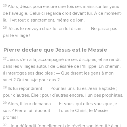
25
Alors, Jésus posa encore une fois ses mains sur les yeux
de l’aveugle. Celui-ci regarda droit devant lui. À ce moment-
là, il vit tout distinctement, même de loin.
26
Jésus le renvoya chez lui en lui disant : — Ne passe pas
par le village !
Pierre déclare que Jésus est le Messie
27
Jésus s’en alla, accompagné de ses disciples, et se rendit
dans les villages autour de Césarée de Philippe. En chemin,
il interrogea ses disciples : — Que disent les gens à mon
sujet ? Qui suis-je pour eux ?
28
Ils lui répondirent : — Pour les uns, tu es Jean-Baptiste ;
pour d’autres, Élie ; pour d’autres encore, l’un des prophètes.
29
Alors, il leur demanda : — Et vous, qui dites-vous que je
suis ? Pierre lui répondit : — Tu es le Christ, le Messie
promis !
30
Il leur défendit formellement de révéler son identité à qui