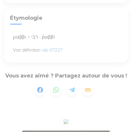
Étymologie
ραββι < רבי - ῥαββί
Voir définition
rab 07227
Vous avez aimé ? Partagez autour de vous !