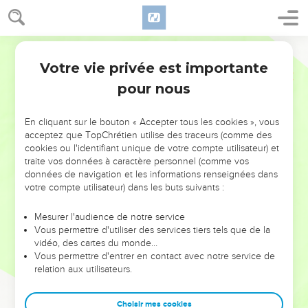
Votre vie privée est importante
pour nous
NE MANQUEZ PAS L’ÉVÉNEMENT
En cliquant sur le bouton « Accepter tous les cookies », vous
DE L’ANNÉE !
acceptez que TopChrétien utilise des traceurs (comme des
cookies ou l'identifiant unique de votre compte utilisateur) et
ET SI LEURS ERREURS POUVAIENT VOUS ÉVITER LES
traite vos données à caractère personnel (comme vos
VOTRES ?
données de navigation et les informations renseignées dans
votre compte utilisateur) dans les buts suivants :
On admire souvent les leaders pour leurs réussites, leur impact,
leur foi ou leur vision. Mais on voit moins les doutes, les erreurs
Mesurer l'audience de notre service
Vous permettre d'utiliser des services tiers tels que de la
et les saisons difficiles qu'ils ont traversés, alors même que ce
vidéo, des cartes du monde…
sont elles qui les ont façonnés.
Vous permettre d'entrer en contact avec notre service de
relation aux utilisateurs.
Dans cette conférence, leaders, entrepreneurs, et responsables
reviennent sur les erreurs marquantes de leur parcours et les
clés pour avancer avec plus de sagesse afin que leurs erreurs
Choisir mes cookies