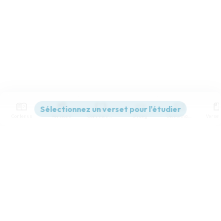
Contenus
Versions
Commentaires
Strong
Dictionnaire
Paramètres de lecture
Afficher les numéros de versets
Mode dyslexique
Désactivé
Simple
Coul
eur