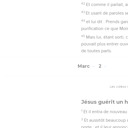
42
Et comme il parlait, au
43
Et usant de paroles sé
44
et lui dit : Prends ga
purification ce que Mo
45
Mais lui, étant sorti
pouvait plus entrer ouve
de toutes parts.
Marc
2
Les vidéos 
Jésus guérit un
1
Et il entra de nouveau
2
Et aussitôt beaucoup 
porte ; et il leur annonç