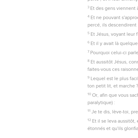
3
Et des gens viennent 
4
Et ne pouvant s'approch
percé, ils descendirent l
5
Et Jésus, voyant leur 
6
Et il y avait là quelqu
7
Pourquoi celui-ci parl
8
Et aussitôt Jésus, con
faites-vous ces raison
9
Lequel est le plus fac
ton petit lit, et marche 
10
Or, afin que vous sach
paralytique) :
11
Je te dis, lève-toi, pr
12
Et il se leva aussitôt,
étonnés et qu'ils glorif