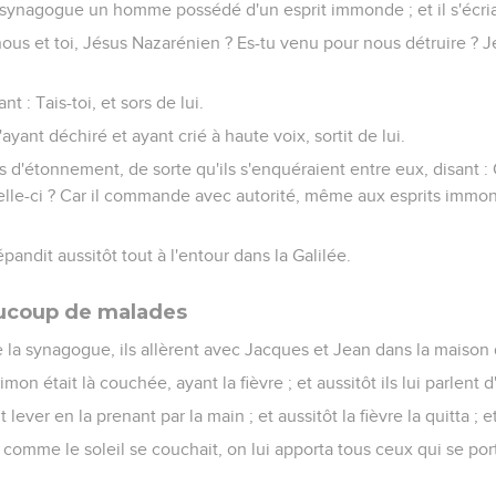
ur synagogue un homme possédé d'un esprit immonde ; et il s'écria,
 nous et toi, Jésus Nazarénien ? Es-tu venu pour nous détruire ? Je
nt : Tais-toi, et sors de lui.
'ayant déchiré et ayant crié à haute voix, sortit de lui.
sis d'étonnement, de sorte qu'ils s'enquéraient entre eux, disant :
elle-ci ? Car il commande avec autorité, même aux esprits immonde
andit aussitôt tout à l'entour dans la Galilée.
aucoup de malades
de la synagogue, ils allèrent avec Jacques et Jean dans la maiso
mon était là couchée, ayant la fièvre ; et aussitôt ils lui parlent d'
it lever en la prenant par la main ; et aussitôt la fièvre la quitta ; et
, comme le soleil se couchait, on lui apporta tous ceux qui se port