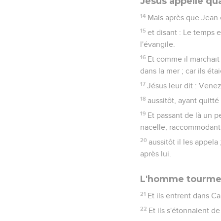
Jésus appelle qu
14
Mais après que Jean e
15
et disant : Le temps 
l'évangile.
16
Et comme il marchait l
dans la mer ; car ils ét
17
Jésus leur dit : Vene
18
aussitôt, ayant quitté l
19
Et passant de là un pe
nacelle, raccommodant l
20
aussitôt il les appela
après lui.
L'homme tourmen
21
Et ils entrent dans C
22
Et ils s'étonnaient d