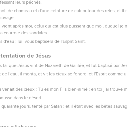
fessant leurs péchés.
poil de chameau et d'une ceinture de cuir autour des reins, et il
sauvage.
: Il vient après moi, celui qui est plus puissant que moi, duquel je
la courroie des sandales.
s d'eau ; lui, vous baptisera de l'Esprit Saint.
 tentation de Jésus
urs-là, que Jésus vint de Nazareth de Galilée, et fut baptisé par J
ôt de l'eau, il monta, et vit les cieux se fendre, et l'Esprit com
i venait des cieux : Tu es mon Fils bien-aimé ; en toi j'ai trouvé m
e pousse dans le désert.
t quarante jours, tenté par Satan ; et il était avec les bêtes sauva