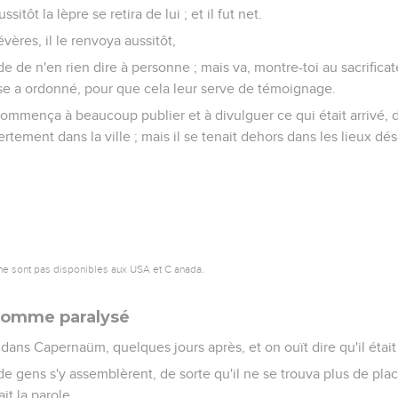
ssitôt la lèpre se retira de lui ; et il fut net.
vères, il le renvoya aussitôt,
rde de n'en rien dire à personne ; mais va, montre-toi au sacrificat
ïse a ordonné, pour que cela leur serve de témoignage.
, commença à beaucoup publier et à divulguer ce qui était arrivé,
rtement dans la ville ; mais il se tenait dehors dans les lieux dése
ne sont pas disponibles aux USA et C anada.
 homme paralysé
 dans Capernaüm, quelques jours après, et on ouït dire qu'il était
de gens s'y assemblèrent, de sorte qu'il ne se trouva plus de pl
ait la parole.