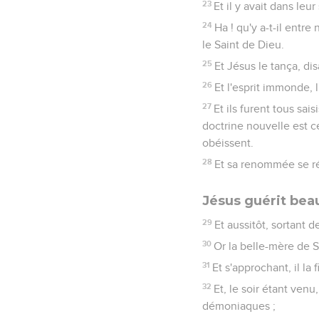
23
Et il y avait dans le
24
Ha ! qu'y a-t-il entre
le Saint de Dieu.
25
Et Jésus le tança, disa
26
Et l'esprit immonde, l
27
Et ils furent tous sai
doctrine nouvelle est c
obéissent.
28
Et sa renommée se rép
Jésus guérit be
29
Et aussitôt, sortant 
30
Or la belle-mère de Si
31
Et s'approchant, il la f
32
Et, le soir étant venu
démoniaques ;