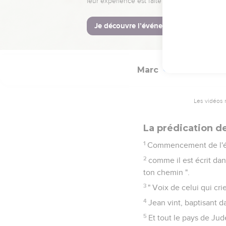
La Bible Du S
Marc
1
Les vidéos 
La prédication d
1
Commencement de l'éva
2
comme il est écrit dan
ton chemin ".
3
" Voix de celui qui cri
4
Jean vint, baptisant 
5
Et tout le pays de Judé