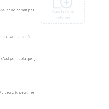
ons, et ne permit pas
Ajouter une
Ajouter une
Ajouter une
Ajouter une
colonne
colonne
colonne
colonne
rt ; et il priait là.
r c'est pour cela que je
Si tu veux, tu peux me
.