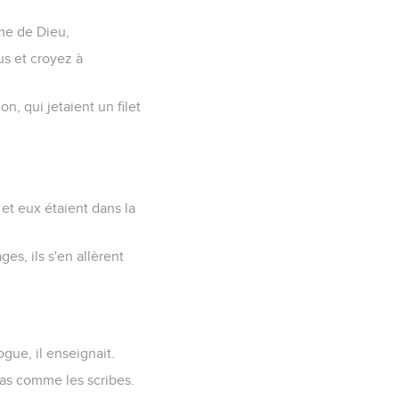
ume de Dieu,
us et croyez à
n, qui jetaient un filet
 et eux étaient dans la
ges, ils s'en allèrent
ogue, il enseignait.
 pas comme les scribes.