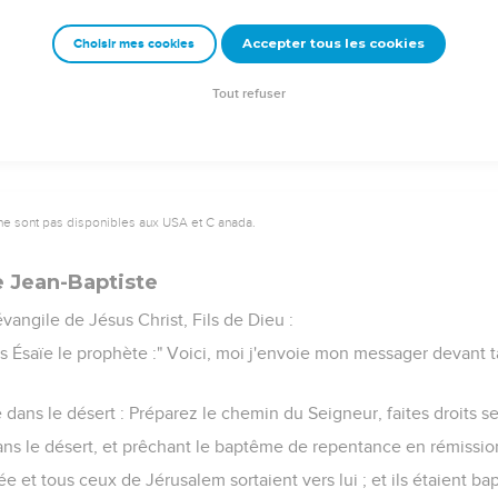
emeur Copyright © 1992, 1999 by Biblica, Inc.® Used by permission. All rights reser
Accepter tous les cookies
Choisir mes cookies
Tout refuser
ne sont pas disponibles aux USA et C anada.
e Jean-Baptiste
ngile de Jésus Christ, Fils de Dieu :
s Ésaïe le prophète :" Voici, moi j'envoie mon messager devant t
e dans le désert : Préparez le chemin du Seigneur, faites droits se
dans le désert, et prêchant le baptême de repentance en rémissi
e et tous ceux de Jérusalem sortaient vers lui ; et ils étaient bap