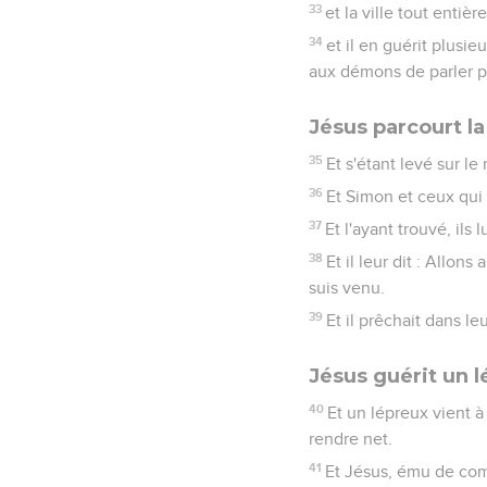
33
et la ville tout entièr
34
et il en guérit plusi
aux démons de parler pa
Jésus parcourt la
35
Et s'étant levé sur le 
36
Et Simon et ceux qui é
37
Et l'ayant trouvé, ils 
38
Et il leur dit : Allon
suis venu.
39
Et il prêchait dans l
Jésus guérit un 
40
Et un lépreux vient à 
rendre net.
41
Et Jésus, ému de comp