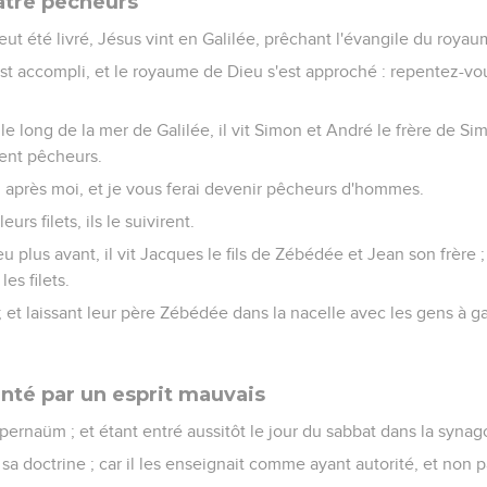
atre pêcheurs
ut été livré, Jésus vint en Galilée, prêchant l'évangile du roya
est accompli, et le royaume de Dieu s'est approché : repentez-vo
e long de la mer de Galilée, il vit Simon et André le frère de Simo
aient pêcheurs.
z après moi, et je vous ferai devenir pêcheurs d'hommes.
eurs filets, ils le suivirent.
u plus avant, il vit Jacques le fils de Zébédée et Jean son frère ;
es filets.
 ; et laissant leur père Zébédée dans la nacelle avec les gens à ga
té par un esprit mauvais
apernaüm ; et étant entré aussitôt le jour du sabbat dans la synag
e sa doctrine ; car il les enseignait comme ayant autorité, et non