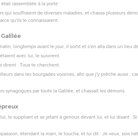
e était rassemblée à la porte :
eurs qui souffraient de diverses maladies, et chassa plusieurs dém
rce qu'ils le connaissaient.
 Galilée
matin, longtemps avant le jour, il sortit et s'en alla dans un lieu dése
taient avec lui, le suivirent.
lui dirent : Tous te cherchent.
s ailleurs dans les bourgades voisines, afin que j'y prêche aussi ; ca
eurs synagogues par toute la Galilée, et chassait les démons.
lépreux
lui, le suppliant et se jetant à genoux devant lui, et lui disant : 
assion, étendant la main, le toucha, et lui dit : Je veux, sois net