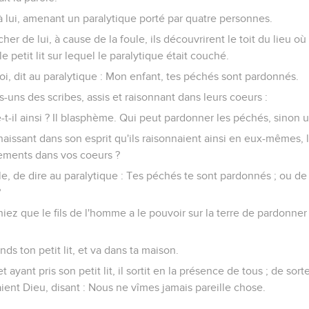
à lui, amenant un paralytique porté par quatre personnes.
er de lui, à cause de la foule, ils découvrirent le toit du lieu où il
e petit lit sur lequel le paralytique était couché.
foi, dit au paralytique : Mon enfant, tes péchés sont pardonnés.
es-uns des scribes, assis et raisonnant dans leurs coeurs :
e-t-il ainsi ? Il blasphème. Qui peut pardonner les péchés, sinon u
naissant dans son esprit qu'ils raisonnaient ainsi en eux-mêmes, l
nements dans vos coeurs ?
ile, de dire au paralytique : Tes péchés te sont pardonnés ; ou de 
?
iez que le fils de l'homme a le pouvoir sur la terre de pardonner 
ends ton petit lit, et va dans ta maison.
 et ayant pris son petit lit, il sortit en la présence de tous ; de sort
iaient Dieu, disant : Nous ne vîmes jamais pareille chose.