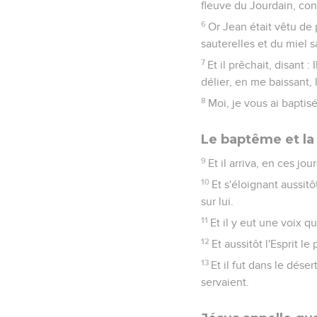
fleuve du Jourdain, con
6
Or Jean était vêtu de 
sauterelles et du miel 
7
Et il prêchait, disant 
délier, en me baissant, 
8
Moi, je vous ai baptisé
Le baptême et la
9
Et il arriva, en ces jo
10
Et s'éloignant aussit
sur lui.
11
Et il y eut une voix qu
12
Et aussitôt l'Esprit l
13
Et il fut dans le déser
servaient.