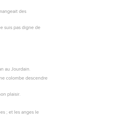
 mangeait des
 ne suis pas digne de
ean au Jourdain.
me une colombe descendre
on plaisir.
ges ; et les anges le