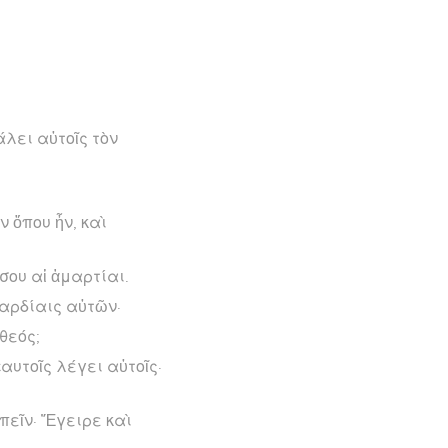
άλει αὐτοῖς τὸν
 ὅπου ἦν, καὶ
σου αἱ ἁμαρτίαι.
καρδίαις αὐτῶν·
θεός;
αυτοῖς λέγει αὐτοῖς·
ἰπεῖν· Ἔγειρε καὶ