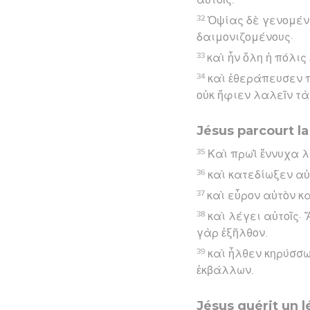
32
Ὀψίας δὲ γενομένη
δαιμονιζομένους·
33
καὶ ἦν ὅλη ἡ πόλις
34
καὶ ἐθεράπευσεν π
οὐκ ἤφιεν λαλεῖν τὰ
Jésus parcourt la
35
Καὶ πρωῒ ἔννυχα λ
36
καὶ κατεδίωξεν αὐτ
37
καὶ εὗρον αὐτὸν κ
38
καὶ λέγει αὐτοῖς·
γὰρ ἐξῆλθον.
39
καὶ ἦλθεν κηρύσσω
ἐκβάλλων.
Jésus guérit un 