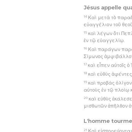
Jésus appelle qu
14
Καὶ μετὰ τὸ παραδ
εὐαγγέλιον τοῦ θεο
15
καὶ λέγων ὅτι Πεπ
ἐν τῷ εὐαγγελίῳ.
16
Καὶ παράγων παρὰ
Σίμωνος ἀμφιβάλλον
17
καὶ εἶπεν αὐτοῖς ὁ
18
καὶ εὐθὺς ἀφέντες
19
καὶ προβὰς ὀλίγον
αὐτοὺς ἐν τῷ πλοίῳ 
20
καὶ εὐθὺς ἐκάλεσε
μισθωτῶν ἀπῆλθον ὀ
L'homme tourmen
21
Καὶ εἰσπορεύονται