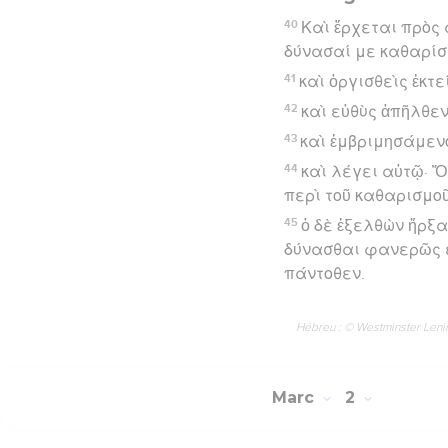
40
Καὶ ἔρχεται πρὸς
δύνασαί με καθαρίσ
41
καὶ ὀργισθεὶς ἐκτ
42
καὶ εὐθὺς ἀπῆλθεν
43
καὶ ἐμβριμησάμεν
44
καὶ λέγει αὐτῷ· Ὅ
περὶ τοῦ καθαρισμοῦ
45
ὁ δὲ ἐξελθὼν ἤρξα
δύνασθαι φανερῶς εἰ
πάντοθεν.
Hébreu : © Westminster Lening
Marc
2