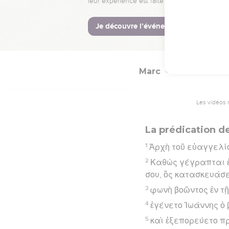
La Bible Du S
Marc
1
Les vidéos 
La prédication d
1
Ἀρχὴ τοῦ εὐαγγελίο
2
Καθὼς γέγραπται ἐ
σου, ὃς κατασκευάσε
3
φωνὴ βοῶντος ἐν τῇ
4
ἐγένετο Ἰωάννης ὁ
5
καὶ ἐξεπορεύετο πρ