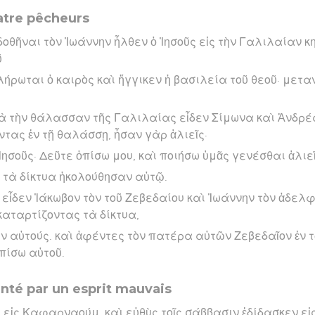
atre pêcheurs
οθῆναι τὸν Ἰωάννην ἦλθεν ὁ Ἰησοῦς εἰς τὴν Γαλιλαίαν κ
ῦ
λήρωται ὁ καιρὸς καὶ ἤγγικεν ἡ βασιλεία τοῦ θεοῦ· μετα
 τὴν θάλασσαν τῆς Γαλιλαίας εἶδεν Σίμωνα καὶ Ἀνδρέ
τας ἐν τῇ θαλάσσῃ, ἦσαν γὰρ ἁλιεῖς·
 Ἰησοῦς· Δεῦτε ὀπίσω μου, καὶ ποιήσω ὑμᾶς γενέσθαι ἁλι
 τὰ δίκτυα ἠκολούθησαν αὐτῷ.
 εἶδεν Ἰάκωβον τὸν τοῦ Ζεβεδαίου καὶ Ἰωάννην τὸν ἀδελφ
καταρτίζοντας τὰ δίκτυα,
ν αὐτούς. καὶ ἀφέντες τὸν πατέρα αὐτῶν Ζεβεδαῖον ἐν 
πίσω αὐτοῦ.
té par un esprit mauvais
 εἰς Καφαρναούμ. καὶ εὐθὺς τοῖς σάββασιν ἐδίδασκεν εἰ