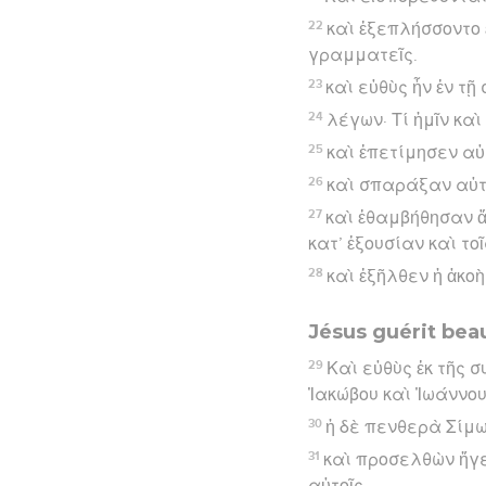
22
καὶ ἐξεπλήσσοντο 
γραμματεῖς.
23
καὶ εὐθὺς ἦν ἐν τ
24
λέγων· Τί ἡμῖν καὶ
25
καὶ ἐπετίμησεν αὐ
26
καὶ σπαράξαν αὐτ
27
καὶ ἐθαμβήθησαν ἅ
κατ’ ἐξουσίαν καὶ το
28
καὶ ἐξῆλθεν ἡ ἀκο
Jésus guérit be
29
Καὶ εὐθὺς ἐκ τῆς 
Ἰακώβου καὶ Ἰωάννου
30
ἡ δὲ πενθερὰ Σίμω
31
καὶ προσελθὼν ἤγε
αὐτοῖς.