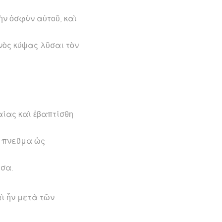
ὴν ὀσφὺν αὐτοῦ, καὶ
ανὸς κύψας λῦσαι τὸν
αίας καὶ ἐβαπτίσθη
ὸ πνεῦμα ὡς
ησα.
ὶ ἦν μετὰ τῶν