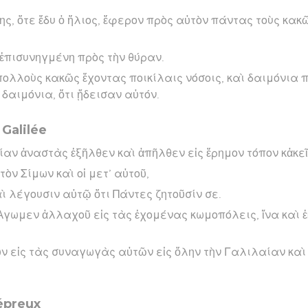
ς, ὅτε ἔδυ ὁ ἥλιος, ἔφερον πρὸς αὐτὸν πάντας τοὺς κακῶ
 ἐπισυνηγμένη πρὸς τὴν θύραν.
ολλοὺς κακῶς ἔχοντας ποικίλαις νόσοις, καὶ δαιμόνια 
 δαιμόνια, ὅτι ᾔδεισαν αὐτόν.
 Galilée
ίαν ἀναστὰς ἐξῆλθεν καὶ ἀπῆλθεν εἰς ἔρημον τόπον κἀκε
ὸν Σίμων καὶ οἱ μετ’ αὐτοῦ,
αὶ λέγουσιν αὐτῷ ὅτι Πάντες ζητοῦσίν σε.
 Ἄγωμεν ἀλλαχοῦ εἰς τὰς ἐχομένας κωμοπόλεις, ἵνα καὶ ἐκ
ν εἰς τὰς συναγωγὰς αὐτῶν εἰς ὅλην τὴν Γαλιλαίαν καὶ
lépreux