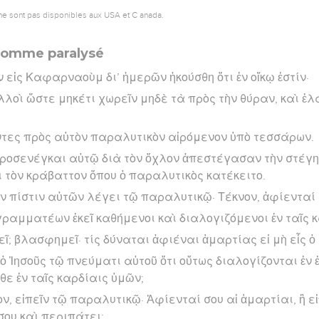
ne sont pas disponibles aux USA et C anada.
 homme paralysé
 εἰς Καφαρναοὺμ δι’ ἡμερῶν ἠκούσθη ὅτι ἐν οἴκῳ ἐστίν·
λοὶ ὥστε μηκέτι χωρεῖν μηδὲ τὰ πρὸς τὴν θύραν, καὶ ἐλ
ντες πρὸς αὐτὸν παραλυτικὸν αἰρόμενον ὑπὸ τεσσάρων.
προσενέγκαι αὐτῷ διὰ τὸν ὄχλον ἀπεστέγασαν τὴν στέγην
 τὸν κράβαττον ὅπου ὁ παραλυτικὸς κατέκειτο.
τὴν πίστιν αὐτῶν λέγει τῷ παραλυτικῷ· Τέκνον, ἀφίενταί 
γραμματέων ἐκεῖ καθήμενοι καὶ διαλογιζόμενοι ἐν ταῖς 
ῖ; βλασφημεῖ· τίς δύναται ἀφιέναι ἁμαρτίας εἰ μὴ εἷς ὁ 
 ὁ Ἰησοῦς τῷ πνεύματι αὐτοῦ ὅτι οὕτως διαλογίζονται ἐν ἑ
θε ἐν ταῖς καρδίαις ὑμῶν;
ον, εἰπεῖν τῷ παραλυτικῷ· Ἀφίενταί σου αἱ ἁμαρτίαι, ἢ ε
σου καὶ περιπάτει;