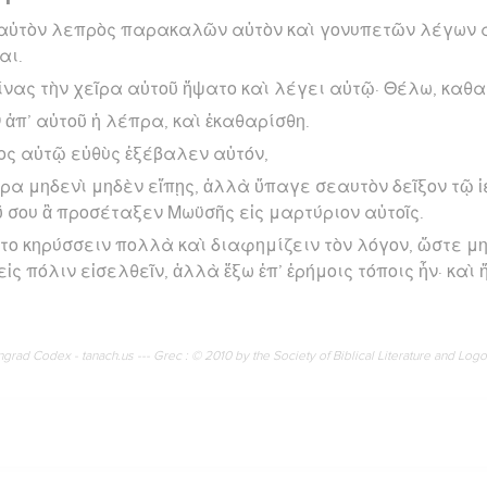
 αὐτὸν λεπρὸς παρακαλῶν αὐτὸν καὶ γονυπετῶν λέγων 
αι.
είνας τὴν χεῖρα αὐτοῦ ἥψατο καὶ λέγει αὐτῷ· Θέλω, καθα
 ἀπ’ αὐτοῦ ἡ λέπρα, καὶ ἐκαθαρίσθη.
ος αὐτῷ εὐθὺς ἐξέβαλεν αὐτόν,
ρα μηδενὶ μηδὲν εἴπῃς, ἀλλὰ ὕπαγε σεαυτὸν δεῖξον τῷ ἱ
 σου ἃ προσέταξεν Μωϋσῆς εἰς μαρτύριον αὐτοῖς.
το κηρύσσειν πολλὰ καὶ διαφημίζειν τὸν λόγον, ὥστε μη
ς πόλιν εἰσελθεῖν, ἀλλὰ ἔξω ἐπ’ ἐρήμοις τόποις ἦν· καὶ
rad Codex - tanach.us --- Grec : © 2010 by the Society of Biblical Literature and Log