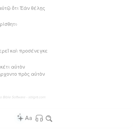
αὐτῷ ὅτι Ἐὰν θέλῃς
ρίσθητι·
ερεῖ καὶ προσένεγκε
κέτι αὐτὸν
 ἤρχοντο πρὸς αὐτὸν
os Bible Software - sblgnt.com