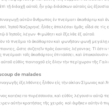
ἐπὶ τῇ διδαχῇ αὐτοῦ, ἦν γὰρ διδάσκων αὐτοὺς ὡς ἐξουσίαν
ῇ συναγωγῇ αὐτῶν ἄνθρωπος ἐν πνεύματι ἀκαθάρτῳ καὶ 
 σοί, Ἰησοῦ Ναζαρηνέ; ἦλθες ἀπολέσαι ἡμᾶς; οἶδά σε τίς εἶ
τῷ ὁ Ἰησοῦς λέγων· Φιμώθητι καὶ ἔξελθε ἐξ αὐτοῦ.
ὸν τὸ πνεῦμα τὸ ἀκάθαρτον καὶ φωνῆσαν φωνῇ μεγάλῃ ἐ
παντες, ὥστε συζητεῖν πρὸς ἑαυτοὺς λέγοντας· Τί ἐστιν τ
ῖς πνεύμασι τοῖς ἀκαθάρτοις ἐπιτάσσει, καὶ ὑπακούουσιν
ὴ αὐτοῦ εὐθὺς πανταχοῦ εἰς ὅλην τὴν περίχωρον τῆς Γαλ
aucoup de malades
συναγωγῆς ἐξελθόντες ἦλθον εἰς τὴν οἰκίαν Σίμωνος καὶ 
.
νος κατέκειτο πυρέσσουσα, καὶ εὐθὺς λέγουσιν αὐτῷ πε
ιρεν αὐτὴν κρατήσας τῆς χειρός· καὶ ἀφῆκεν αὐτὴν ὁ πυρ