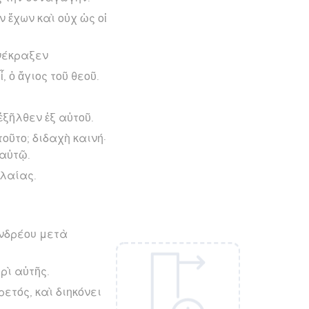
 ἔχων καὶ οὐχ ὡς οἱ
ἀνέκραξεν
, ὁ ἅγιος τοῦ θεοῦ.
ξῆλθεν ἐξ αὐτοῦ.
οῦτο; διδαχὴ καινή·
 αὐτῷ.
ιλαίας.
Ἀνδρέου μετὰ
ρὶ αὐτῆς.
ετός, καὶ διηκόνει