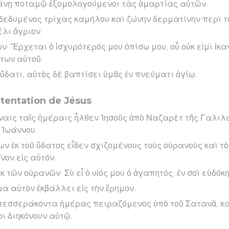
ρδάνῃ ποταμῷ ἐξομολογούμενοι τὰς ἁμαρτίας αὐτῶν.
νδεδυμένος τρίχας καμήλου καὶ ζώνην δερματίνην περὶ τ
έλι ἄγριον.
ν· Ἔρχεται ὁ ἰσχυρότερός μου ὀπίσω μου, οὗ οὐκ εἰμὶ ἱκ
των αὐτοῦ·
ὕδατι, αὐτὸς δὲ βαπτίσει ὑμᾶς ἐν πνεύματι ἁγίῳ.
 tentation de Jésus
ίναις ταῖς ἡμέραις ἦλθεν Ἰησοῦς ἀπὸ Ναζαρὲτ τῆς Γαλιλ
 Ἰωάννου.
ων ἐκ τοῦ ὕδατος εἶδεν σχιζομένους τοὺς οὐρανοὺς καὶ τ
ον εἰς αὐτόν·
κ τῶν οὐρανῶν· Σὺ εἶ ὁ υἱός μου ὁ ἀγαπητός, ἐν σοὶ εὐδόκ
μα αὐτὸν ἐκβάλλει εἰς τὴν ἔρημον.
ῳ τεσσεράκοντα ἡμέρας πειραζόμενος ὑπὸ τοῦ Σατανᾶ, κα
οι διηκόνουν αὐτῷ.