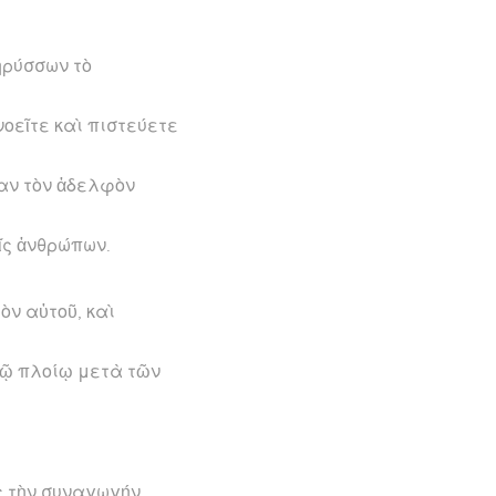
ηρύσσων τὸ
νοεῖτε καὶ πιστεύετε
αν τὸν ἀδελφὸν
εῖς ἀνθρώπων.
ὸν αὐτοῦ, καὶ
τῷ πλοίῳ μετὰ τῶν
ς τὴν συναγωγήν.