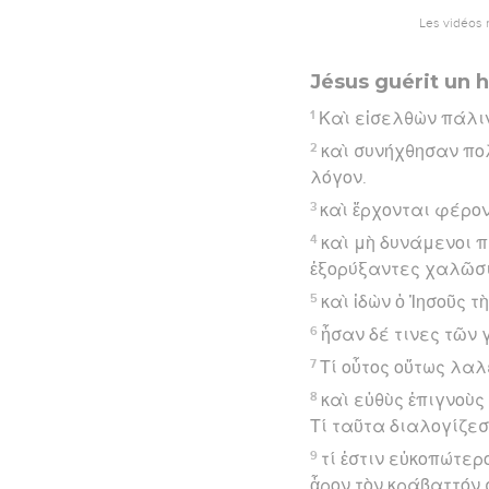
Les vidéos 
Jésus guérit un
1
Καὶ εἰσελθὼν πάλιν
2
καὶ συνήχθησαν πολ
λόγον.
3
καὶ ἔρχονται φέρο
4
καὶ μὴ δυνάμενοι 
ἐξορύξαντες χαλῶσι
5
καὶ ἰδὼν ὁ Ἰησοῦς 
6
ἦσαν δέ τινες τῶν 
7
Τί οὗτος οὕτως λαλε
8
καὶ εὐθὺς ἐπιγνοὺς
Τί ταῦτα διαλογίζεσ
9
τί ἐστιν εὐκοπώτερ
ἆρον τὸν κράβαττόν 