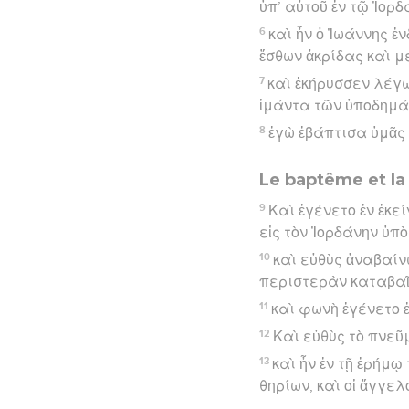
ὑπ’ αὐτοῦ ἐν τῷ Ἰο
6
καὶ ἦν ὁ Ἰωάννης ἐ
ἔσθων ἀκρίδας καὶ μ
7
καὶ ἐκήρυσσεν λέγω
ἱμάντα τῶν ὑποδημά
8
ἐγὼ ἐβάπτισα ὑμᾶς 
Le baptême et la
9
Καὶ ἐγένετο ἐν ἐκε
εἰς τὸν Ἰορδάνην ὑπὸ
10
καὶ εὐθὺς ἀναβαίν
περιστερὰν καταβαῖν
11
καὶ φωνὴ ἐγένετο ἐ
12
Καὶ εὐθὺς τὸ πνεῦ
13
καὶ ἦν ἐν τῇ ἐρήμ
θηρίων, καὶ οἱ ἄγγελ