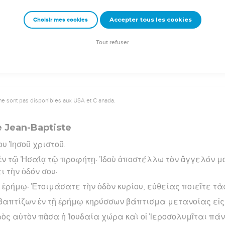
emeur Copyright © 1992, 1999 by Biblica, Inc.® Used by permission. All rights reser
Accepter tous les cookies
Choisir mes cookies
Tout refuser
ne sont pas disponibles aux USA et C anada.
e Jean-Baptiste
υ Ἰησοῦ χριστοῦ.
ν τῷ Ἠσαΐᾳ τῷ προφήτῃ· Ἰδοὺ ἀποστέλλω τὸν ἄγγελόν μ
ι τὴν ὁδόν σου·
 ἐρήμῳ· Ἑτοιμάσατε τὴν ὁδὸν κυρίου, εὐθείας ποιεῖτε τὰ
 βαπτίζων ἐν τῇ ἐρήμῳ κηρύσσων βάπτισμα μετανοίας εἰ
ὸς αὐτὸν πᾶσα ἡ Ἰουδαία χώρα καὶ οἱ Ἱεροσολυμῖται πάν