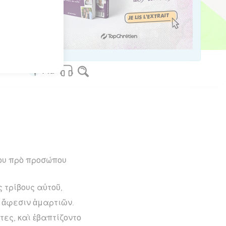
ved worldwide.
ου πρὸ προσώπου
ς τρίβους αὐτοῦ,
ς ἄφεσιν ἁμαρτιῶν.
τες, καὶ ἐβαπτίζοντο