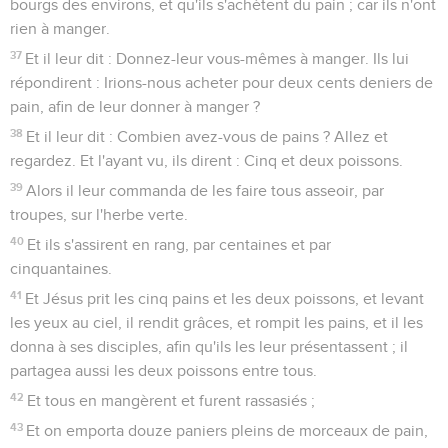
bourgs des environs, et qu'ils s'achètent du pain ; car ils n'ont
rien à manger.
37
Et il leur dit : Donnez-leur vous-mêmes à manger. Ils lui
répondirent : Irions-nous acheter pour deux cents deniers de
pain, afin de leur donner à manger ?
38
Et il leur dit : Combien avez-vous de pains ? Allez et
regardez. Et l'ayant vu, ils dirent : Cinq et deux poissons.
39
Alors il leur commanda de les faire tous asseoir, par
troupes, sur l'herbe verte.
40
Et ils s'assirent en rang, par centaines et par
cinquantaines.
41
Et Jésus prit les cinq pains et les deux poissons, et levant
les yeux au ciel, il rendit grâces, et rompit les pains, et il les
donna à ses disciples, afin qu'ils les leur présentassent ; il
partagea aussi les deux poissons entre tous.
42
Et tous en mangèrent et furent rassasiés ;
43
Et on emporta douze paniers pleins de morceaux de pain,