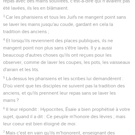
repas avec des mains souillées, c'est-à-dire qui n'avaient pas
été lavées, ils les en blâmaient.
3
Car les pharisiens et tous les Juifs ne mangent point sans
se laver les mains jusqu'au coude, gardant en cela la
tradition des anciens ;
4
Et lorsqu'ils reviennent des places publiques, ils ne
mangent point non plus sans s'être lavés. Il y a aussi
beaucoup d'autres choses qu'ils ont reçues pour les
observer, comme de laver les coupes, les pots, les vaisseaux
d'airain et les lits.
5
Là-dessus les pharisiens et les scribes lui demandèrent :
D'où vient que tes disciples ne suivent pas la tradition des
anciens, et qu'ils prennent leur repas sans se laver les
mains ?
6
Il leur répondit : Hypocrites, Ésaïe a bien prophétisé à votre
sujet, quand il a dit : Ce peuple m'honore des lèvres ; mais
leur coeur est bien éloigné de moi.
7
Mais c'est en vain qu'ils m'honorent, enseignant des