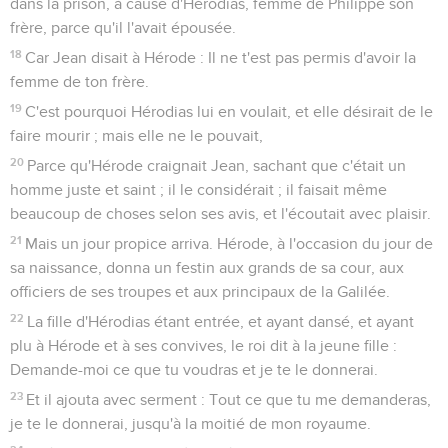
dans la prison, à cause d'Hérodias, femme de Philippe son
frère, parce qu'il l'avait épousée.
18
Car Jean disait à Hérode : Il ne t'est pas permis d'avoir la
femme de ton frère.
19
C'est pourquoi Hérodias lui en voulait, et elle désirait de le
faire mourir ; mais elle ne le pouvait,
20
Parce qu'Hérode craignait Jean, sachant que c'était un
homme juste et saint ; il le considérait ; il faisait même
beaucoup de choses selon ses avis, et l'écoutait avec plaisir.
21
Mais un jour propice arriva. Hérode, à l'occasion du jour de
sa naissance, donna un festin aux grands de sa cour, aux
officiers de ses troupes et aux principaux de la Galilée.
22
La fille d'Hérodias étant entrée, et ayant dansé, et ayant
plu à Hérode et à ses convives, le roi dit à la jeune fille :
Demande-moi ce que tu voudras et je te le donnerai.
23
Et il ajouta avec serment : Tout ce que tu me demanderas,
je te le donnerai, jusqu'à la moitié de mon royaume.