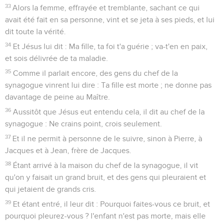
33
Alors la femme, effrayée et tremblante, sachant ce qui
avait été fait en sa personne, vint et se jeta à ses pieds, et lui
dit toute la vérité.
34
Et Jésus lui dit : Ma fille, ta foi t'a guérie ; va-t'en en paix,
et sois délivrée de ta maladie.
35
Comme il parlait encore, des gens du chef de la
synagogue vinrent lui dire : Ta fille est morte ; ne donne pas
davantage de peine au Maître.
36
Aussitôt que Jésus eut entendu cela, il dit au chef de la
synagogue : Ne crains point, crois seulement.
37
Et il ne permit à personne de le suivre, sinon à Pierre, à
Jacques et à Jean, frère de Jacques.
38
Étant arrivé à la maison du chef de la synagogue, il vit
qu'on y faisait un grand bruit, et des gens qui pleuraient et
qui jetaient de grands cris.
39
Et étant entré, il leur dit : Pourquoi faites-vous ce bruit, et
pourquoi pleurez-vous ? l'enfant n'est pas morte, mais elle