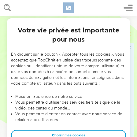
Personne ne peut entrer dans la maison d'un homme fort
et piller son bien, s'il n'a auparavant lié cet homme fort ; et
alors il pillera sa maison.
Ostervald
28
Je vous dis en vérité, que toutes sortes de péchés seront
Votre vie privée est importante
Marc
3
pardonnés aux enfants des hommes, ainsi que les
pour nous
blasphèmes par lesquels ils auront blasphémé ;
29
Mais quiconque aura blasphémé contre le Saint-Esprit,
En cliquant sur le bouton « Accepter tous les cookies », vous
n'en obtiendra jamais le pardon ; mais il sera sujet à une
acceptez que TopChrétien utilise des traceurs (comme des
condamnation éternelle.
cookies ou l'identifiant unique de votre compte utilisateur) et
30
Jésus parla ainsi, parce qu'ils disaient : Il est possédé d'un
traite vos données à caractère personnel (comme vos
données de navigation et les informations renseignées dans
esprit immonde.
votre compte utilisateur) dans les buts suivants :
La mère et les frères de Jésus
Mesurer l'audience de notre service
Vous permettre d'utiliser des services tiers tels que de la
31
Ses frères et sa mère arrivèrent donc, et se tenant dehors
vidéo, des cartes du monde…
ils l'envoyèrent appeler ; et la multitude était assise autour
Vous permettre d'entrer en contact avec notre service de
de lui.
relation aux utilisateurs.
32
Et on lui dit : Voilà, ta mère et tes frères sont là dehors, qui
Choisir mes cookies
te demandent.