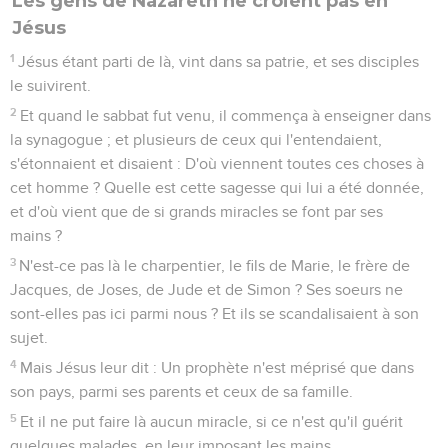
Les gens de Nazareth ne croient pas en
Jésus
1
Jésus étant parti de là, vint dans sa patrie, et ses disciples
le suivirent.
2
Et quand le sabbat fut venu, il commença à enseigner dans
la synagogue ; et plusieurs de ceux qui l'entendaient,
s'étonnaient et disaient : D'où viennent toutes ces choses à
cet homme ? Quelle est cette sagesse qui lui a été donnée,
et d'où vient que de si grands miracles se font par ses
mains ?
3
N'est-ce pas là le charpentier, le fils de Marie, le frère de
Jacques, de Joses, de Jude et de Simon ? Ses soeurs ne
sont-elles pas ici parmi nous ? Et ils se scandalisaient à son
sujet.
4
Mais Jésus leur dit : Un prophète n'est méprisé que dans
son pays, parmi ses parents et ceux de sa famille.
5
Et il ne put faire là aucun miracle, si ce n'est qu'il guérit
quelques malades, en leur imposant les mains.