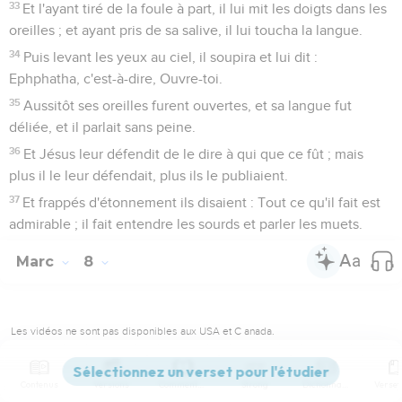
33
Et l'ayant tiré de la foule à part, il lui mit les doigts dans les
oreilles ; et ayant pris de sa salive, il lui toucha la langue.
34
Puis levant les yeux au ciel, il soupira et lui dit :
Ephphatha, c'est-à-dire, Ouvre-toi.
35
Aussitôt ses oreilles furent ouvertes, et sa langue fut
déliée, et il parlait sans peine.
36
Et Jésus leur défendit de le dire à qui que ce fût ; mais
plus il le leur défendait, plus ils le publiaient.
37
Et frappés d'étonnement ils disaient : Tout ce qu'il fait est
admirable ; il fait entendre les sourds et parler les muets.
Marc
8
Les vidéos ne sont pas disponibles aux USA et C anada.
Jésus nourrit quatre mille personnes
Contenus
Versions
Commentaires
Strong
Dictionnaire