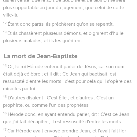
dis en vérité, que le sort de Sodome et de Gomorrhe sera
plus supportable au jour du jugement, que celui de cette
ville-là.
12
Étant donc partis, ils prêchèrent qu'on se repentît,
13
Et ils chassèrent plusieurs démons, et oignirent d'huile
plusieurs malades, et ils les guérirent.
La mort de Jean-Baptiste
14
Or, le roi Hérode entendit parler de Jésus, car son nom
était déjà célèbre ; et il dit : Ce Jean qui baptisait, est
ressuscité d'entre les morts ; c'est pour cela qu'il s'opère des
miracles par lui.
15
D'autres disaient : C'est Élie ; et d'autres : C'est un
prophète, ou comme l'un des prophètes.
16
Hérode donc, en ayant entendu parler, dit : C'est ce Jean
que j'ai fait décapiter ; il est ressuscité d'entre les morts.
17
Car Hérode avait envoyé prendre Jean, et l'avait fait lier