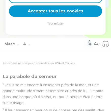
33
Mais il répondit : Qui est ma mère, ou qui sont mes frères ?
Accepter tous les cookies
34
Et jetant les yeux sur ceux qui étaient autour de lui, il dit :
Voici ma mère et mes frères.
Tout refuser
35
Car quiconque fera la volonté de Dieu, celui-là est mon
frère, et ma soeur et ma mère.
Marc
4
Les vidéos ne sont pas disponibles aux USA et C anada.
La parabole du semeur
1
Jésus se mit encore à enseigner près de la mer, et une
grande multitude s'étant assemblée auprès de lui, il monta
dans une barque où il s'assit, et tout le peuple était à terre
sur le rivage.
2
Il leur enseignait beaucoup de choses par des similitudes,