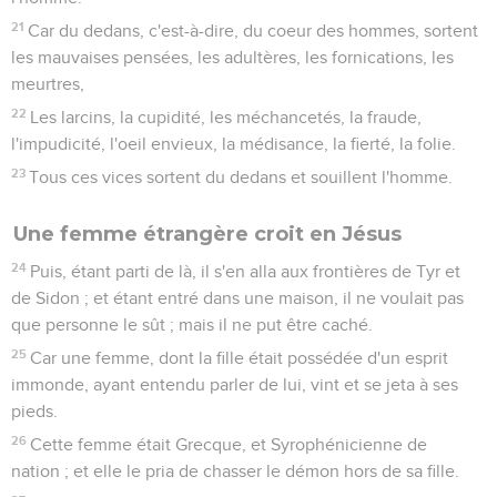
21
Car du dedans, c'est-à-dire, du coeur des hommes, sortent
les mauvaises pensées, les adultères, les fornications, les
meurtres,
22
Les larcins, la cupidité, les méchancetés, la fraude,
l'impudicité, l'oeil envieux, la médisance, la fierté, la folie.
23
Tous ces vices sortent du dedans et souillent l'homme.
Une femme étrangère croit en Jésus
24
Puis, étant parti de là, il s'en alla aux frontières de Tyr et
de Sidon ; et étant entré dans une maison, il ne voulait pas
que personne le sût ; mais il ne put être caché.
25
Car une femme, dont la fille était possédée d'un esprit
immonde, ayant entendu parler de lui, vint et se jeta à ses
pieds.
26
Cette femme était Grecque, et Syrophénicienne de
nation ; et elle le pria de chasser le démon hors de sa fille.