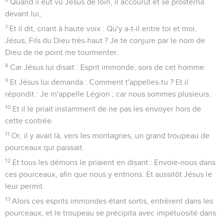
Quand il eut vu Jésus de loin, il accourut et se prosterna
devant lui,
7
Et il dit, criant à haute voix : Qu'y a-t-il entre toi et moi,
Jésus, Fils du Dieu très-haut ? Je te conjure par le nom de
Dieu de ne point me tourmenter.
8
Car Jésus lui disait : Esprit immonde, sors de cet homme.
9
Et Jésus lui demanda : Comment t'appelles-tu ? Et il
répondit : Je m'appelle Légion ; car nous sommes plusieurs.
10
Et il le priait instamment de ne pas les envoyer hors de
cette contrée.
11
Or, il y avait là, vers les montagnes, un grand troupeau de
pourceaux qui paissait.
12
Et tous les démons le priaient en disant : Envoie-nous dans
ces pourceaux, afin que nous y entrions. Et aussitôt Jésus le
leur permit.
13
Alors ces esprits immondes étant sortis, entrèrent dans les
pourceaux, et le troupeau se précipita avec impétuosité dans