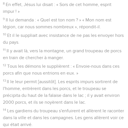
8
En effet, Jésus lui disait : « Sors de cet homme, esprit
impur ! »
9
Il lui demanda : « Quel est ton nom ? » « Mon nom est
légion, car nous sommes nombreux », répondit-il.
10
Et il le suppliait avec insistance de ne pas les envoyer hors
du pays.
11
Il y avait là, vers la montagne, un grand troupeau de porcs
en train de chercher à manger.
12
Tous les démons le supplièrent : « Envoie-nous dans ces
porcs afin que nous entrions en eux. »
13
Il le leur permit [aussitôt]. Les esprits impurs sortirent de
l'homme, entrèrent dans les porcs, et le troupeau se
précipita du haut de la falaise dans le lac ; il y avait environ
2000 porcs, et ils se noyèrent dans le lac.
14
Les gardiens du troupeau s'enfuirent et allèrent le raconter
dans la ville et dans les campagnes. Les gens allèrent voir ce
qui était arrivé.