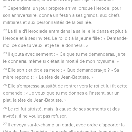
21
Cependant, un jour propice arriva lorsque Hérode, pour
son anniversaire, donna un festin à ses grands, aux chefs
militaires et aux personnalités de la Galilée.
22
La fille d'Hérodiade entra dans la salle, elle dansa et plut à
Hérode et à ses invités. Le roi dit à la jeune fille : « Demande-
moi ce que tu veux, et je te le donnerai. »
23
Il ajouta avec serment : « Ce que tu me demanderas, je te
le donnerai, même si c'était la moitié de mon royaume. »
24
Elle sortit et dit à sa mère : « Que demanderai-je ? » Sa
mère répondit : « La tête de Jean-Baptiste. »
25
Elle s'empressa aussitôt de rentrer vers le roi et lui fit cette
demande : « Je veux que tu me donnes à l'instant, sur un
plat, la tête de Jean-Baptiste. »
26
Le roi fut attristé, mais, à cause de ses serments et des
invités, il ne voulut pas refuser.
27
Il envoya sur-le-champ un garde, avec ordre d'apporter la
tête de Jean-Baptiste. Le garde alla décapiter Jean dans la