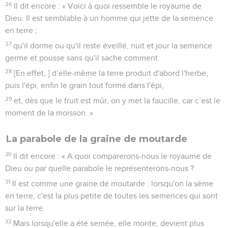
26
Il dit encore : « Voici à quoi ressemble le royaume de
Dieu. Il est semblable à un homme qui jette de la semence
en terre ;
27
qu'il dorme ou qu'il reste éveillé, nuit et jour la semence
germe et pousse sans qu'il sache comment.
28
[En effet, ] d’elle-même la terre produit d'abord l'herbe,
puis l'épi, enfin le grain tout formé dans l'épi,
29
et, dès que le fruit est mûr, on y met la faucille, car c’est le
moment de la moisson. »
La parabole de la graine de moutarde
30
Il dit encore : « A quoi comparerons-nous le royaume de
Dieu ou par quelle parabole le représenterons-nous ?
31
Il est comme une graine de moutarde : lorsqu'on la sème
en terre, c'est la plus petite de toutes les semences qui sont
sur la terre.
32
Mais lorsqu'elle a été semée, elle monte, devient plus