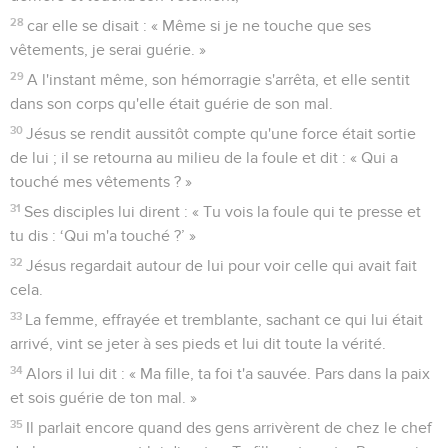
28
car elle se disait : « Même si je ne touche que ses
vêtements, je serai guérie. »
29
A l'instant même, son hémorragie s'arrêta, et elle sentit
dans son corps qu'elle était guérie de son mal.
30
Jésus se rendit aussitôt compte qu'une force était sortie
de lui ; il se retourna au milieu de la foule et dit : « Qui a
touché mes vêtements ? »
31
Ses disciples lui dirent : « Tu vois la foule qui te presse et
tu dis : ‘Qui m'a touché ?’ »
32
Jésus regardait autour de lui pour voir celle qui avait fait
cela.
33
La femme, effrayée et tremblante, sachant ce qui lui était
arrivé, vint se jeter à ses pieds et lui dit toute la vérité.
34
Alors il lui dit : « Ma fille, ta foi t'a sauvée. Pars dans la paix
et sois guérie de ton mal. »
35
Il parlait encore quand des gens arrivèrent de chez le chef