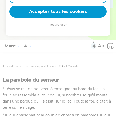
33
Il répondit : « Qui est ma mère, et qui sont mes frères ? »
Accepter tous les cookies
34
Puis il promena le regard sur ceux qui étaient assis tout
autour de lui et dit : « Voici ma mère et mes frères.
Tout refuser
35
En effet, celui qui fait la volonté de Dieu, celui-là est mon
frère, ma sœur, ma mère. »
Marc
4
Les vidéos ne sont pas disponibles aux USA et C anada.
La parabole du semeur
1
Jésus se mit de nouveau à enseigner au bord du lac. La
foule se rassembla autour de lui, si nombreuse qu'il monta
dans une barque où il s'assit, sur le lac. Toute la foule était à
terre sur le rivage.
2
Il leur enseignait beaucoup de choses en paraboles. Il leur