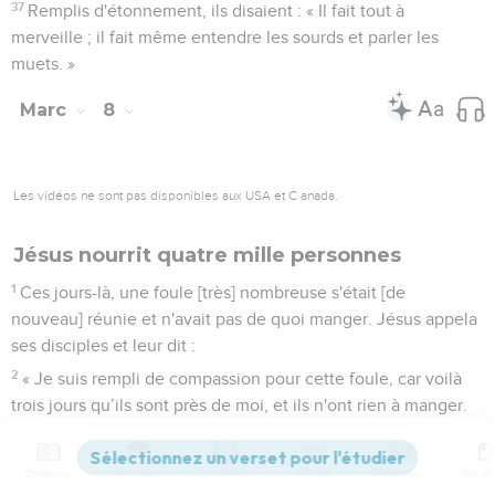
37
Remplis d'étonnement, ils disaient : « Il fait tout à
merveille ; il fait même entendre les sourds et parler les
muets. »
Marc
8
Les vidéos ne sont pas disponibles aux USA et C anada.
Jésus nourrit quatre mille personnes
1
Ces jours-là, une foule [très] nombreuse s'était [de
nouveau] réunie et n'avait pas de quoi manger. Jésus appela
ses disciples et leur dit :
2
« Je suis rempli de compassion pour cette foule, car voilà
trois jours qu’ils sont près de moi, et ils n'ont rien à manger.
3
Si je les renvoie chez eux à jeun, les forces leur
manqueront en chemin, car quelques-uns d'entre eux sont
Contenus
Versions
Commentaires
Strong
Dictionnaire
venus de loin. »