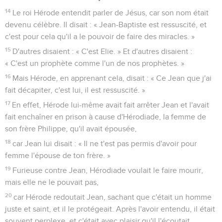
14
Le roi Hérode entendit parler de Jésus, car son nom était
devenu célèbre. Il disait : « Jean-Baptiste est ressuscité, et
c'est pour cela qu'il a le pouvoir de faire des miracles. »
15
D'autres disaient : « C'est Elie. » Et d'autres disaient :
« C'est un prophète comme l'un de nos prophètes. »
16
Mais Hérode, en apprenant cela, disait : « Ce Jean que j'ai
fait décapiter, c'est lui, il est ressuscité. »
17
En effet, Hérode lui-même avait fait arrêter Jean et l'avait
fait enchaîner en prison à cause d'Hérodiade, la femme de
son frère Philippe, qu'il avait épousée,
18
car Jean lui disait : « Il ne t'est pas permis d'avoir pour
femme l'épouse de ton frère. »
19
Furieuse contre Jean, Hérodiade voulait le faire mourir,
mais elle ne le pouvait pas,
20
car Hérode redoutait Jean, sachant que c'était un homme
juste et saint, et il le protégeait. Après l'avoir entendu, il était
souvent perplexe, et c'était avec plaisir qu'il l'écoutait.