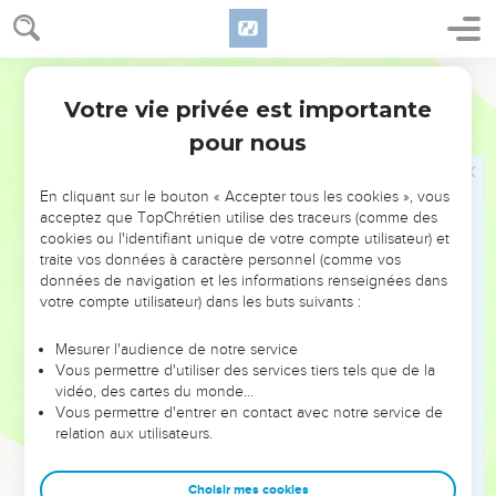
27
Personne ne peut entrer dans la maison d'un homme fort
et piller ses biens sans avoir d'abord attaché cet homme fort ;
Segond 21
alors seulement il pillera sa maison.
Votre vie privée est importante
28
Marc
3
Je vous le dis en vérité, tous les péchés seront pardonnés
pour nous
aux hommes, ainsi que les blasphèmes qu'ils auront
proférés,
En cliquant sur le bouton « Accepter tous les cookies », vous
29
mais celui qui blasphémera contre le Saint-Esprit
acceptez que TopChrétien utilise des traceurs (comme des
n'obtiendra jamais de pardon : il mérite une condamnation
cookies ou l'identifiant unique de votre compte utilisateur) et
éternelle. »
traite vos données à caractère personnel (comme vos
données de navigation et les informations renseignées dans
30
Jésus parla de cette manière parce qu'ils disaient : « Il a un
votre compte utilisateur) dans les buts suivants :
esprit impur. »
Mesurer l'audience de notre service
La mère et les frères de Jésus
Vous permettre d'utiliser des services tiers tels que de la
vidéo, des cartes du monde…
31
Sa mère et ses frères arrivèrent donc. Ils se tenaient
Vous permettre d'entrer en contact avec notre service de
dehors et l'envoyèrent appeler.
relation aux utilisateurs.
32
La foule était assise autour de lui, et on lui dit : « Voici, ta
Choisir mes cookies
mère et tes frères [et sœurs] sont dehors et te cherchent. »