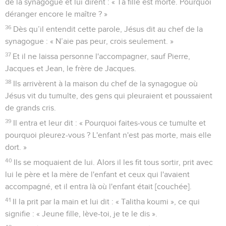
de la synagogue et lui dirent : « Ta fille est morte. Pourquoi
déranger encore le maître ? »
36
Dès qu’il entendit cette parole, Jésus dit au chef de la
synagogue : « N’aie pas peur, crois seulement. »
37
Et il ne laissa personne l'accompagner, sauf Pierre,
Jacques et Jean, le frère de Jacques.
38
Ils arrivèrent à la maison du chef de la synagogue où
Jésus vit du tumulte, des gens qui pleuraient et poussaient
de grands cris.
39
Il entra et leur dit : « Pourquoi faites-vous ce tumulte et
pourquoi pleurez-vous ? L'enfant n'est pas morte, mais elle
dort. »
40
Ils se moquaient de lui. Alors il les fit tous sortir, prit avec
lui le père et la mère de l'enfant et ceux qui l'avaient
accompagné, et il entra là où l'enfant était [couchée].
41
Il la prit par la main et lui dit : « Talitha koumi », ce qui
signifie : « Jeune fille, lève-toi, je te le dis ».