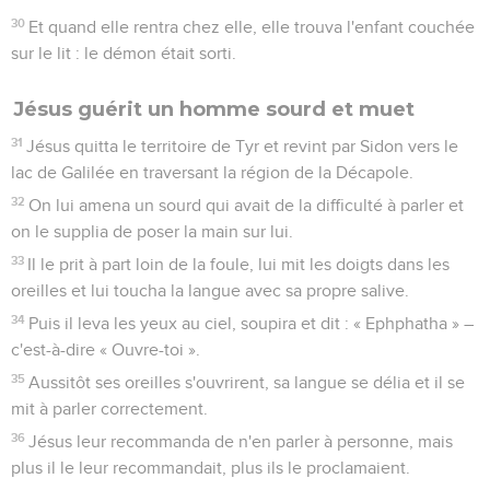
30
Et quand elle rentra chez elle, elle trouva l'enfant couchée
sur le lit : le démon était sorti.
Jésus guérit un homme sourd et muet
31
Jésus quitta le territoire de Tyr et revint par Sidon vers le
lac de Galilée en traversant la région de la Décapole.
32
On lui amena un sourd qui avait de la difficulté à parler et
on le supplia de poser la main sur lui.
33
Il le prit à part loin de la foule, lui mit les doigts dans les
oreilles et lui toucha la langue avec sa propre salive.
34
Puis il leva les yeux au ciel, soupira et dit : « Ephphatha » –
c'est-à-dire « Ouvre-toi ».
35
Aussitôt ses oreilles s'ouvrirent, sa langue se délia et il se
mit à parler correctement.
36
Jésus leur recommanda de n'en parler à personne, mais
plus il le leur recommandait, plus ils le proclamaient.