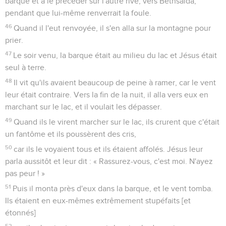
barque et à le précéder sur l'autre rive, vers Bethsaïda,
pendant que lui-même renverrait la foule.
46
Quand il l'eut renvoyée, il s'en alla sur la montagne pour
prier.
47
Le soir venu, la barque était au milieu du lac et Jésus était
seul à terre.
48
Il vit qu'ils avaient beaucoup de peine à ramer, car le vent
leur était contraire. Vers la fin de la nuit, il alla vers eux en
marchant sur le lac, et il voulait les dépasser.
49
Quand ils le virent marcher sur le lac, ils crurent que c'était
un fantôme et ils poussèrent des cris,
50
car ils le voyaient tous et ils étaient affolés. Jésus leur
parla aussitôt et leur dit : « Rassurez-vous, c'est moi. N'ayez
pas peur ! »
51
Puis il monta près d'eux dans la barque, et le vent tomba.
Ils étaient en eux-mêmes extrêmement stupéfaits [et
étonnés]
52