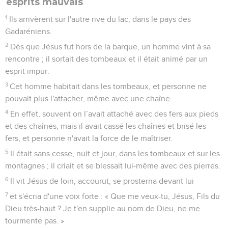
esprits mauvais
1
Ils arrivèrent sur l'autre rive du lac, dans le pays des
Gadaréniens.
2
Dès que Jésus fut hors de la barque, un homme vint à sa
rencontre ; il sortait des tombeaux et il était animé par un
esprit impur.
3
Cet homme habitait dans les tombeaux, et personne ne
pouvait plus l'attacher, même avec une chaîne.
4
En effet, souvent on l’avait attaché avec des fers aux pieds
et des chaînes, mais il avait cassé les chaînes et brisé les
fers, et personne n'avait la force de le maîtriser.
5
Il était sans cesse, nuit et jour, dans les tombeaux et sur les
montagnes ; il criait et se blessait lui-même avec des pierres.
6
Il vit Jésus de loin, accourut, se prosterna devant lui
7
et s'écria d'une voix forte : « Que me veux-tu, Jésus, Fils du
Dieu très-haut ? Je t'en supplie au nom de Dieu, ne me
tourmente pas. »