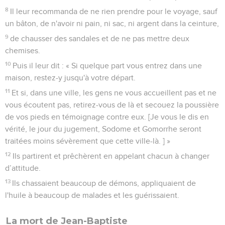
8
Il leur recommanda de ne rien prendre pour le voyage, sauf
un bâton, de n'avoir ni pain, ni sac, ni argent dans la ceinture,
9
de chausser des sandales et de ne pas mettre deux
chemises.
10
Puis il leur dit : « Si quelque part vous entrez dans une
maison, restez-y jusqu'à votre départ.
11
Et si, dans une ville, les gens ne vous accueillent pas et ne
vous écoutent pas, retirez-vous de là et secouez la poussière
de vos pieds en témoignage contre eux. [Je vous le dis en
vérité, le jour du jugement, Sodome et Gomorrhe seront
traitées moins sévèrement que cette ville-là. ] »
12
Ils partirent et prêchèrent en appelant chacun à changer
d’attitude.
13
Ils chassaient beaucoup de démons, appliquaient de
l'huile à beaucoup de malades et les guérissaient.
La mort de Jean-Baptiste