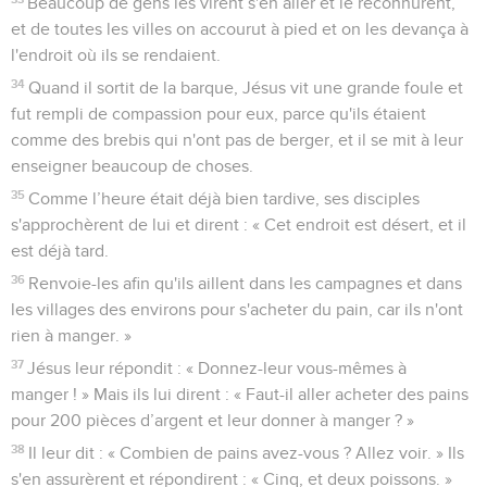
Beaucoup de gens les virent s'en aller et le reconnurent,
et de toutes les villes on accourut à pied et on les devança à
l'endroit où ils se rendaient.
34
Quand il sortit de la barque, Jésus vit une grande foule et
fut rempli de compassion pour eux, parce qu'ils étaient
comme des brebis qui n'ont pas de berger, et il se mit à leur
enseigner beaucoup de choses.
35
Comme l’heure était déjà bien tardive, ses disciples
s'approchèrent de lui et dirent : « Cet endroit est désert, et il
est déjà tard.
36
Renvoie-les afin qu'ils aillent dans les campagnes et dans
les villages des environs pour s'acheter du pain, car ils n'ont
rien à manger. »
37
Jésus leur répondit : « Donnez-leur vous-mêmes à
manger ! » Mais ils lui dirent : « Faut-il aller acheter des pains
pour 200 pièces d’argent et leur donner à manger ? »
38
Il leur dit : « Combien de pains avez-vous ? Allez voir. » Ils
s'en assurèrent et répondirent : « Cinq, et deux poissons. »