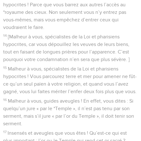
hypocrites ! Parce que vous barrez aux autres l’accès au
*royaume des cieux. Non seulement vous n’y entrez pas
vous-mêmes, mais vous empêchez d’entrer ceux qui
voudraient le faire.
14
[Malheur à vous, spécialistes de la Loi et pharisiens
hypocrites, car vous dépouillez les veuves de leurs biens,
tout en faisant de longues prières pour l’apparence. C’est
pourquoi votre condamnation n’en sera que plus sévère. ]
15
Malheur à vous, spécialistes de la Loi et pharisiens
hypocrites ! Vous parcourez terre et mer pour amener ne fût-
ce qu’un seul païen à votre religion, et quand vous l’avez
gagné, vous lui faites mériter l’enfer deux fois plus que vous.
16
Malheur à vous, guides aveugles ! En effet, vous dites : Si
quelqu’un jure « par le *Temple », il n’est pas tenu par son
serment, mais s’il jure « par l’or du Temple », il doit tenir son
serment.
17
Insensés et aveugles que vous êtes ! Qu’est-ce qui est
plus important : l’or ou le Temple qui rend cet or sacré ?