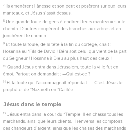
7
Ils amenèrent l’ânesse et son petit et posèrent sur eux leurs
manteaux, et Jésus s’assit dessus.
8
Une grande foule de gens étendirent leurs manteaux sur le
chemin. D’autres coupèrent des branches aux arbres et en
jonchèrent le chemin.
9
Et toute la foule, de la tête à la fin du cortège, criait :
Hosanna au *Fils de David ! Béni soit celui qui vient de la part
du Seigneur ! Hosanna à Dieu au plus haut des cieux !
10
Quand Jésus entra dans Jérusalem, toute la ville fut en
émoi. Partout on demandait : —Qui est-ce ?
11
Et la foule qui l’accompagnait répondait : —C’est Jésus le
prophète, de *Nazareth en *Galilée.
Jésus dans le temple
12
Jésus entra dans la cour du *Temple. Il en chassa tous les
marchands, ainsi que leurs clients. Il renversa les comptoirs
des changeurs d’argent, ainsi que les chaises des marchands