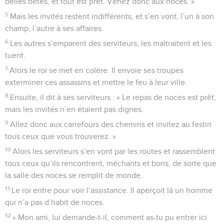
belles bêtes, et tout est prêt. Venez donc aux noces. »
5
Mais les invités restent indifférents, et s’en vont, l’un à son
champ, l’autre à ses affaires.
6
Les autres s’emparent des serviteurs, les maltraitent et les
tuent.
7
Alors le roi se met en colère. Il envoie ses troupes
exterminer ces assassins et mettre le feu à leur ville.
8
Ensuite, il dit à ses serviteurs : « Le repas de noces est prêt,
mais les invités n’en étaient pas dignes.
9
Allez donc aux carrefours des chemins et invitez au festin
tous ceux que vous trouverez. »
10
Alors les serviteurs s’en vont par les routes et rassemblent
tous ceux qu’ils rencontrent, méchants et bons, de sorte que
la salle des noces se remplit de monde.
11
Le roi entre pour voir l’assistance. Il aperçoit là un homme
qui n’a pas d’habit de noces.
12
« Mon ami, lui demande-t-il, comment as-tu pu entrer ici