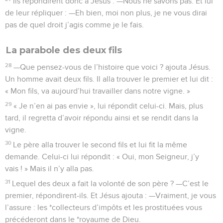
Ils répondirent donc à Jésus : —Nous ne savons pas. Et lui
de leur répliquer : —Eh bien, moi non plus, je ne vous dirai
pas de quel droit j’agis comme je le fais.
La parabole des deux fils
28
—Que pensez-vous de l’histoire que voici ? ajouta Jésus.
Un homme avait deux fils. Il alla trouver le premier et lui dit :
« Mon fils, va aujourd’hui travailler dans notre vigne. »
29
« Je n’en ai pas envie », lui répondit celui-ci. Mais, plus
tard, il regretta d’avoir répondu ainsi et se rendit dans la
vigne.
30
Le père alla trouver le second fils et lui fit la même
demande. Celui-ci lui répondit : « Oui, mon Seigneur, j’y
vais ! » Mais il n’y alla pas.
31
Lequel des deux a fait la volonté de son père ? —C’est le
premier, répondirent-ils. Et Jésus ajouta : —Vraiment, je vous
l’assure : les *collecteurs d’impôts et les prostituées vous
précéderont dans le *royaume de Dieu.