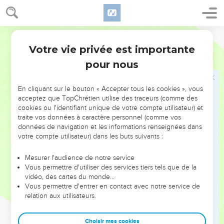
le trou d’une aiguille qu’à un riche d’entrer dans le royaume
de Dieu.
25
En entendant cela, les disciples furent très étonnés et
Semeur
demandèrent : —Mais alors, qui donc peut être *sauvé ?
Votre vie privée est importante
Matthieu
19
26
Jésus les regarda et leur dit : —Cela est impossible aux
pour nous
hommes ; mais à Dieu, tout est possible.
27
Alors Pierre prit la parole et lui dit : —Et nous ? Nous avons
En cliquant sur le bouton « Accepter tous les cookies », vous
tout quitté pour te suivre : qu’en sera-t-il de nous ?
acceptez que TopChrétien utilise des traceurs (comme des
cookies ou l'identifiant unique de votre compte utilisateur) et
28
Jésus leur dit : —Vraiment, je vous l’assure : quand naîtra
traite vos données à caractère personnel (comme vos
le monde nouveau et que le *Fils de l’homme aura pris place
données de navigation et les informations renseignées dans
sur son trône glorieux, vous qui m’avez suivi, vous siégerez,
votre compte utilisateur) dans les buts suivants :
vous aussi, sur douze trônes pour gouverner les douze tribus
d’*Israël.
Mesurer l'audience de notre service
Vous permettre d'utiliser des services tiers tels que de la
29
Tous ceux qui auront quitté, à cause de moi, leurs
vidéo, des cartes du monde…
maisons, leurs frères ou leurs sœurs, leur père ou leur mère,
Vous permettre d'entrer en contact avec notre service de
relation aux utilisateurs.
leurs enfants ou leur terre, recevront cent fois plus et auront
part à la vie éternelle.
Choisir mes cookies
30
Mais beaucoup de ceux qui sont maintenant les premiers