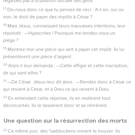
regardes pas à la position sociale des gens.
17
Dis-nous donc ce que tu penses de ceci : A-t-on, oui ou
non, le droit de payer des impôts à César ?
18
Mais Jésus, connaissant leurs mauvaises intentions, leur
répondit : —Hypocrites ! Pourquoi me tendez-vous un
piège ?
19
Montrez-moi une pièce qui sert à payer cet impôt. Ils lui
présentèrent une pièce d’argent.
20
Alors il leur demanda : —Cette effigie et cette inscription,
de qui sont-elles ?
21
—De César. Jésus leur dit alors : —Rendez donc à César ce
qui revient à César, et à Dieu ce qui revient à Dieu.
22
En entendant cette réponse, ils en restèrent tout
déconcertés. Ils le laissèrent donc et se retirèrent.
Une question sur la résurrection des morts
23
Ce même jour, des *sadducéens vinrent le trouver. Ils