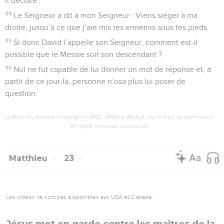
il déclare :
44
Le Seigneur a dit à mon Seigneur : Viens siéger à ma
droite, jusqu’à ce que j’aie mis tes ennemis sous tes pieds.
45
Si donc David l’appelle son Seigneur, comment est-il
possible que le Messie soit son descendant ?
46
Nul ne fut capable de lui donner un mot de réponse et, à
partir de ce jour-là, personne n’osa plus lui poser de
question.
La Bible Du Semeur Copyright © 1992, 1999 by Biblica, Inc.® Used by permission.
All rights reserved worldwide.
Matthieu
23
Les vidéos ne sont pas disponibles aux USA et C anada.
Jésus met en garde contre les maîtres de la