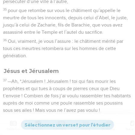
persécuter d’une ville à l’autre,
35
pour que retombe sur vous le châtiment qu’appelle le
meurtre de tous les innocents, depuis celui d’Abel, le juste,
jusqu’à celui de Zacharie, fils de Barachie, que vous avez
assassiné entre le Temple et l’autel du sacrifice.
36
Oui, vraiment, je vous l’assure : le châtiment mérité par
tous ces meurtres retombera sur les hommes de cette
génération.
Jésus et Jérusalem
37
—Ah, *Jérusalem ! Jérusalem ! toi qui fais mourir les
prophètes et qui tues à coups de pierres ceux que Dieu
t’envoie ! Combien de fois j’ai voulu rassembler tes habitants
auprès de moi comme une poule rassemble ses poussins
sous ses ailes ! Mais vous ne l’avez pas voulu !
38
Maintenant, votre maison va être abandonnée et restera
déserte.
Contenus
Versions
Commentaires
Strong
Dictionnaire
39