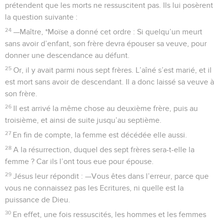
prétendent que les morts ne ressuscitent pas. Ils lui posèrent
la question suivante :
24
—Maître, *Moïse a donné cet ordre : Si quelqu’un meurt
sans avoir d’enfant, son frère devra épouser sa veuve, pour
donner une descendance au défunt.
25
Or, il y avait parmi nous sept frères. L’aîné s’est marié, et il
est mort sans avoir de descendant. Il a donc laissé sa veuve à
son frère.
26
Il est arrivé la même chose au deuxième frère, puis au
troisième, et ainsi de suite jusqu’au septième.
27
En fin de compte, la femme est décédée elle aussi.
28
A la résurrection, duquel des sept frères sera-t-elle la
femme ? Car ils l’ont tous eue pour épouse.
29
Jésus leur répondit : —Vous êtes dans l’erreur, parce que
vous ne connaissez pas les Ecritures, ni quelle est la
puissance de Dieu.
30
En effet, une fois ressuscités, les hommes et les femmes