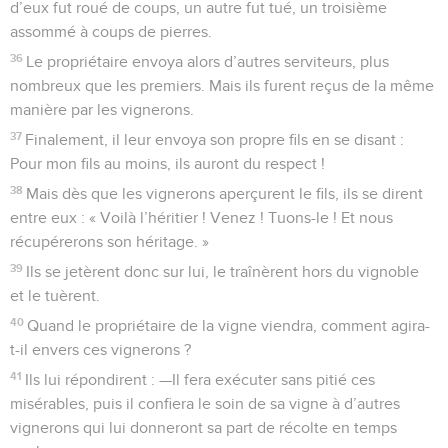
d’eux fut roué de coups, un autre fut tué, un troisième
assommé à coups de pierres.
36
Le propriétaire envoya alors d’autres serviteurs, plus
nombreux que les premiers. Mais ils furent reçus de la même
manière par les vignerons.
37
Finalement, il leur envoya son propre fils en se disant :
Pour mon fils au moins, ils auront du respect !
38
Mais dès que les vignerons aperçurent le fils, ils se dirent
entre eux : « Voilà l’héritier ! Venez ! Tuons-le ! Et nous
récupérerons son héritage. »
39
Ils se jetèrent donc sur lui, le traînèrent hors du vignoble
et le tuèrent.
40
Quand le propriétaire de la vigne viendra, comment agira-
t-il envers ces vignerons ?
41
Ils lui répondirent : —Il fera exécuter sans pitié ces
misérables, puis il confiera le soin de sa vigne à d’autres
vignerons qui lui donneront sa part de récolte en temps