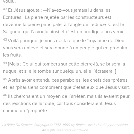
voulu.
42
Et Jésus ajouta : —N’avez-vous jamais lu dans les
Ecritures : La pierre rejetée par les constructeurs est
devenue la pierre principale, à l’angle de l’édifice. C’est le
Seigneur qui l’a voulu ainsi et c’est un prodige à nos yeux.
43
Voilà pourquoi je vous déclare que le *royaume de Dieu
vous sera enlevé et sera donné à un peuple qui en produira
les fruits.
44
[Mais : Celui qui tombera sur cette pierre-là, se brisera la
nuque, et si elle tombe sur quelqu’un, elle l’écrasera. ]
45
Après avoir entendu ces paraboles, les chefs des *prêtres
et les *pharisiens comprirent que c’était eux que Jésus visait.
46
Ils cherchaient un moyen de l’arrêter, mais ils avaient peur
des réactions de la foule, car tous considéraient Jésus
comme un *prophète.
La Bible Du Semeur Copyright © 1992, 1999 by Biblica, Inc.® Used by permission.
All rights reserved worldwide.