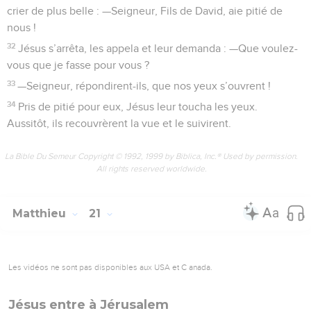
crier de plus belle : —Seigneur, Fils de David, aie pitié de
nous !
32
Jésus s’arrêta, les appela et leur demanda : —Que voulez-
vous que je fasse pour vous ?
33
—Seigneur, répondirent-ils, que nos yeux s’ouvrent !
34
Pris de pitié pour eux, Jésus leur toucha les yeux.
Aussitôt, ils recouvrèrent la vue et le suivirent.
La Bible Du Semeur Copyright © 1992, 1999 by Biblica, Inc.® Used by permission.
All rights reserved worldwide.
Matthieu
21
Les vidéos ne sont pas disponibles aux USA et C anada.
Jésus entre à Jérusalem