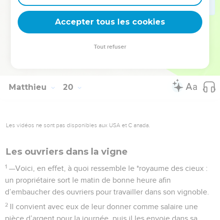
seront parmi les derniers, et beaucoup de ceux qui sont
Accepter tous les cookies
maintenant les derniers seront parmi les premiers.
La Bible Du Semeur Copyright © 1992, 1999 by Biblica, Inc.® Used by permission.
Tout refuser
All rights reserved worldwide.
Matthieu
20
Les vidéos ne sont pas disponibles aux USA et C anada.
Les ouvriers dans la vigne
1
—Voici, en effet, à quoi ressemble le *royaume des cieux :
un propriétaire sort le matin de bonne heure afin
d’embaucher des ouvriers pour travailler dans son vignoble.
2
Il convient avec eux de leur donner comme salaire une
pièce d’argent pour la journée, puis il les envoie dans sa