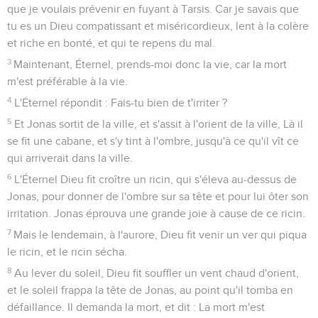
que je voulais prévenir en fuyant à Tarsis. Car je savais que
tu es un Dieu compatissant et miséricordieux, lent à la colère
et riche en bonté, et qui te repens du mal.
3
Maintenant, Éternel, prends-moi donc la vie, car la mort
m'est préférable à la vie.
4
L'Éternel répondit : Fais-tu bien de t'irriter ?
5
Et Jonas sortit de la ville, et s'assit à l'orient de la ville, Là il
se fit une cabane, et s'y tint à l'ombre, jusqu'à ce qu'il vît ce
qui arriverait dans la ville.
6
L'Éternel Dieu fit croître un ricin, qui s'éleva au-dessus de
Jonas, pour donner de l'ombre sur sa tête et pour lui ôter son
irritation. Jonas éprouva une grande joie à cause de ce ricin.
7
Mais le lendemain, à l'aurore, Dieu fit venir un ver qui piqua
le ricin, et le ricin sécha.
8
Au lever du soleil, Dieu fit souffler un vent chaud d'orient,
et le soleil frappa la tête de Jonas, au point qu'il tomba en
défaillance. Il demanda la mort, et dit : La mort m'est