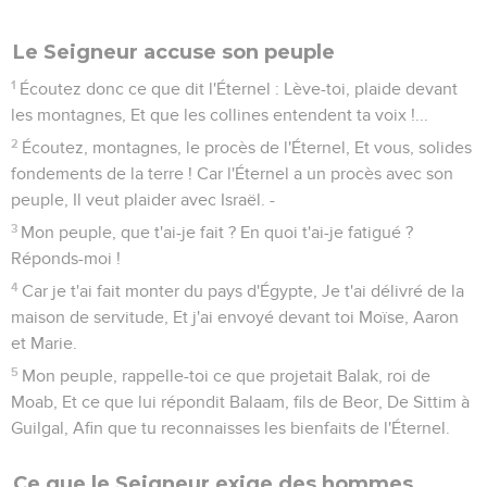
Le Seigneur accuse son peuple
1
Écoutez donc ce que dit l'Éternel : Lève-toi, plaide devant
les montagnes, Et que les collines entendent ta voix !...
2
Écoutez, montagnes, le procès de l'Éternel, Et vous, solides
fondements de la terre ! Car l'Éternel a un procès avec son
peuple, Il veut plaider avec Israël. -
3
Mon peuple, que t'ai-je fait ? En quoi t'ai-je fatigué ?
Réponds-moi !
4
Car je t'ai fait monter du pays d'Égypte, Je t'ai délivré de la
maison de servitude, Et j'ai envoyé devant toi Moïse, Aaron
et Marie.
5
Mon peuple, rappelle-toi ce que projetait Balak, roi de
Moab, Et ce que lui répondit Balaam, fils de Beor, De Sittim à
Guilgal, Afin que tu reconnaisses les bienfaits de l'Éternel.
Ce que le Seigneur exige des hommes