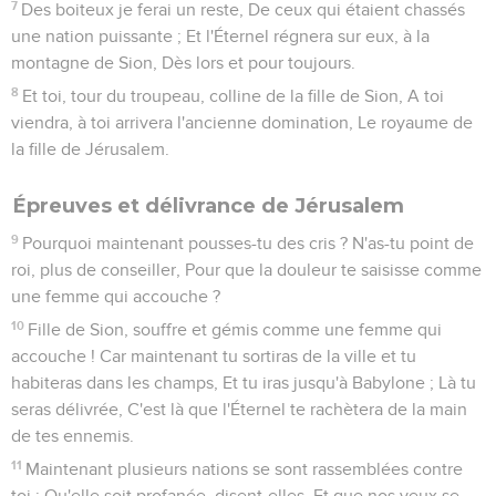
7
Des boiteux je ferai un reste, De ceux qui étaient chassés
une nation puissante ; Et l'Éternel régnera sur eux, à la
montagne de Sion, Dès lors et pour toujours.
8
Et toi, tour du troupeau, colline de la fille de Sion, A toi
viendra, à toi arrivera l'ancienne domination, Le royaume de
la fille de Jérusalem.
Épreuves et délivrance de Jérusalem
9
Pourquoi maintenant pousses-tu des cris ? N'as-tu point de
roi, plus de conseiller, Pour que la douleur te saisisse comme
une femme qui accouche ?
10
Fille de Sion, souffre et gémis comme une femme qui
accouche ! Car maintenant tu sortiras de la ville et tu
habiteras dans les champs, Et tu iras jusqu'à Babylone ; Là tu
seras délivrée, C'est là que l'Éternel te rachètera de la main
de tes ennemis.
11
Maintenant plusieurs nations se sont rassemblées contre
toi : Qu'elle soit profanée, disent-elles, Et que nos yeux se