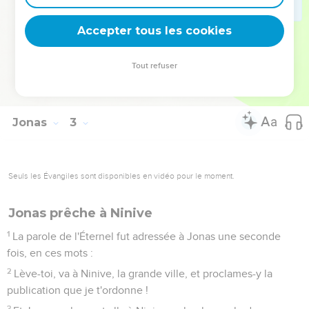
9
(2 : 10) Pour moi, je t'offrirai des sacrifices avec un cri
Accepter tous les cookies
d'actions de grâces, J'accomplirai les voeux que j'ai faits : Le
salut vient de l'Éternel.
Tout refuser
10
(2 : 11) L'Éternel parla au poisson, et le poisson vomit Jonas
sur la terre.
Jonas
3
Seuls les Évangiles sont disponibles en vidéo pour le moment.
Jonas prêche à Ninive
1
La parole de l'Éternel fut adressée à Jonas une seconde
fois, en ces mots :
2
Lève-toi, va à Ninive, la grande ville, et proclames-y la
publication que je t'ordonne !
3