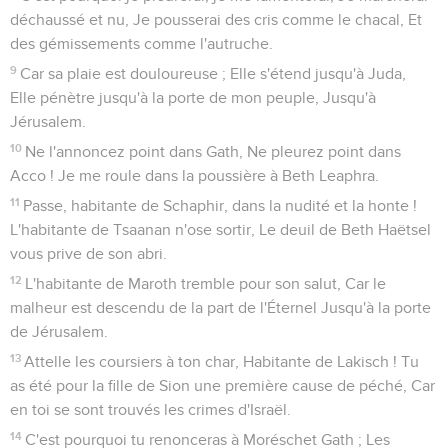
déchaussé et nu, Je pousserai des cris comme le chacal, Et
des gémissements comme l'autruche.
9
Car sa plaie est douloureuse ; Elle s'étend jusqu'à Juda,
Elle pénètre jusqu'à la porte de mon peuple, Jusqu'à
Jérusalem.
10
Ne l'annoncez point dans Gath, Ne pleurez point dans
Acco ! Je me roule dans la poussière à Beth Leaphra.
11
Passe, habitante de Schaphir, dans la nudité et la honte !
L'habitante de Tsaanan n'ose sortir, Le deuil de Beth Haëtsel
vous prive de son abri.
12
L'habitante de Maroth tremble pour son salut, Car le
malheur est descendu de la part de l'Éternel Jusqu'à la porte
de Jérusalem.
13
Attelle les coursiers à ton char, Habitante de Lakisch ! Tu
as été pour la fille de Sion une première cause de péché, Car
en toi se sont trouvés les crimes d'Israël.
14
C'est pourquoi tu renonceras à Moréschet Gath ; Les