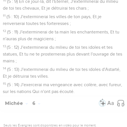
10
(5 : 9) En ce jour-là, dit l'Éternel, J'exterminerai du milieu
de toi tes chevaux, Et je détruirai tes chars ;
11
(5 : 10) J'exterminerai les villes de ton pays, Et je
renverserai toutes tes forteresses ;
12
(5 : 11) J'exterminerai de ta main les enchantements, Et tu
n'auras plus de magiciens ;
13
(5 : 12) J'exterminerai du milieu de toi tes idoles et tes
statues, Et tu ne te prosterneras plus devant l'ouvrage de tes
mains ;
14
(5 : 13) J'exterminerai du milieu de toi tes idoles d'Astarté,
Et je détruirai tes villes.
15
(5 : 14) J'exercerai ma vengeance avec colère, avec fureur,
sur les nations Qui n'ont pas écouté.
Michée
6
Seuls les Évangiles sont disponibles en vidéo pour le moment.