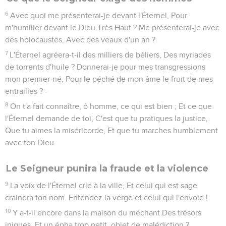
6
Avec quoi me présenterai-je devant l'Éternel, Pour
m'humilier devant le Dieu Très Haut ? Me présenterai-je avec
des holocaustes, Avec des veaux d'un an ?
7
L'Éternel agréera-t-il des milliers de béliers, Des myriades
de torrents d'huile ? Donnerai-je pour mes transgressions
mon premier-né, Pour le péché de mon âme le fruit de mes
entrailles ? -
8
On t'a fait connaître, ô homme, ce qui est bien ; Et ce que
l'Éternel demande de toi, C'est que tu pratiques la justice,
Que tu aimes la miséricorde, Et que tu marches humblement
avec ton Dieu.
Le Seigneur punira la fraude et la violence
9
La voix de l'Éternel crie à la ville, Et celui qui est sage
craindra ton nom. Entendez la verge et celui qui l'envoie !
10
Y a-t-il encore dans la maison du méchant Des trésors
iniques, Et un épha trop petit, objet de malédiction ?