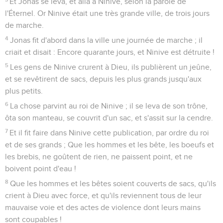
Et Jonas se leva, et alla à Ninive, selon la parole de
l'Éternel. Or Ninive était une très grande ville, de trois jours
de marche.
4
Jonas fit d'abord dans la ville une journée de marche ; il
criait et disait : Encore quarante jours, et Ninive est détruite !
5
Les gens de Ninive crurent à Dieu, ils publièrent un jeûne,
et se revêtirent de sacs, depuis les plus grands jusqu'aux
plus petits.
6
La chose parvint au roi de Ninive ; il se leva de son trône,
ôta son manteau, se couvrit d'un sac, et s'assit sur la cendre.
7
Et il fit faire dans Ninive cette publication, par ordre du roi
et de ses grands ; Que les hommes et les bête, les boeufs et
les brebis, ne goûtent de rien, ne paissent point, et ne
boivent point d'eau !
8
Que les hommes et les bêtes soient couverts de sacs, qu'ils
crient à Dieu avec force, et qu'ils reviennent tous de leur
mauvaise voie et des actes de violence dont leurs mains
sont coupables !