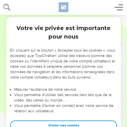
(2 : 3) Il dit : Dans ma détresse, j'ai invoqué l'Éternel, Et il
m'a exaucé ; Du sein du séjour des morts j'ai crié, Et tu as
entendu ma voix.
Segond 1910
3
(2 : 4) Tu m'as jeté dans l'abîme, dans le coeur de la mer, Et
Votre vie privée est importante
Jonas
2
les courants d'eau m'ont environné ; Toutes tes vagues et
pour nous
tous tes flots ont passé sur moi.
4
(2 : 5) Je disais : Je suis chassé loin de ton regard ! Mais je
En cliquant sur le bouton « Accepter tous les cookies », vous
verrai encore ton saint temple.
acceptez que TopChrétien utilise des traceurs (comme des
5
(2 : 6) Les eaux m'ont couvert jusqu'à m'ôter la vie, L'abîme
cookies ou l'identifiant unique de votre compte utilisateur) et
traite vos données à caractère personnel (comme vos
m'a enveloppé, Les roseaux ont entouré ma tête.
données de navigation et les informations renseignées dans
6
(2 : 7) Je suis descendu jusqu'aux racines des montagnes,
votre compte utilisateur) dans les buts suivants :
Les barres de la terre m'enfermaient pour toujours ; Mais tu
m'as fait remonter vivant de la fosse, Éternel, mon Dieu !
Mesurer l'audience de notre service
Vous permettre d'utiliser des services tiers tels que de la
7
(2 : 8) Quand mon âme était abattue au dedans de moi, Je
vidéo, des cartes du monde…
me suis souvenu de l'Éternel, Et ma prière est parvenue
Vous permettre d'entrer en contact avec notre service de
jusqu'à toi, Dans ton saint temple.
relation aux utilisateurs.
8
(2 : 9) Ceux qui s'attachent à de vaines idoles Éloignent
Choisir mes cookies
d'eux la miséricorde.