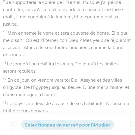
9
Je supporterai la colère de l'Éternel, Puisque j'ai péché
contre lui, Jusqu'à ce qu'il défende ma cause et me fasse
droit ; Il me conduira à la lumière, Et je contemplerai sa
justice.
10
Mon ennemie le verra et sera couverte de honte, Elle qui
me disait : Où est l'Éternel, ton Dieu ? Mes yeux se réjouiront
à sa vue ; Alors elle sera foulée aux pieds comme la boue
des rues. -
11
Le jour où l'on rebâtira tes murs, Ce jour-là tes limites
seront reculées.
12
En ce jour, on viendra vers toi De l'Assyrie et des villes
d'Égypte, De l'Égypte jusqu'au fleuve, D'une mer à l'autre, et
d'une montagne à l'autre.
13
Le pays sera dévasté à cause de ses habitants, A cause du
fruit de leurs oeuvres.
14
Pais ton peuple avec ta houlette, le troupeau de ton
héritage, Qui habite solitaire dans la forêt au milieu du
Contenus
Versions
Commentaires
Strong
Dictionnaire
Carmel ! Qu'ils paissent sur le Basan et en Galaad, Comme