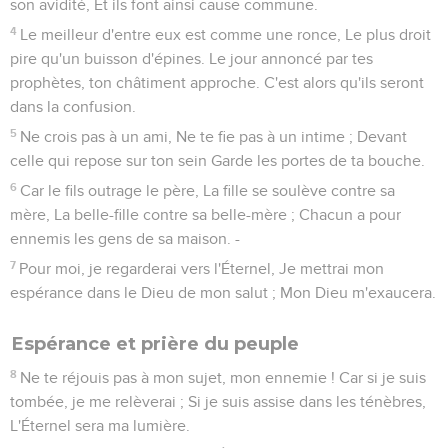
son avidité, Et ils font ainsi cause commune.
4
Le meilleur d'entre eux est comme une ronce, Le plus droit
pire qu'un buisson d'épines. Le jour annoncé par tes
prophètes, ton châtiment approche. C'est alors qu'ils seront
dans la confusion.
5
Ne crois pas à un ami, Ne te fie pas à un intime ; Devant
celle qui repose sur ton sein Garde les portes de ta bouche.
6
Car le fils outrage le père, La fille se soulève contre sa
mère, La belle-fille contre sa belle-mère ; Chacun a pour
ennemis les gens de sa maison. -
7
Pour moi, je regarderai vers l'Éternel, Je mettrai mon
espérance dans le Dieu de mon salut ; Mon Dieu m'exaucera.
Espérance et prière du peuple
8
Ne te réjouis pas à mon sujet, mon ennemie ! Car si je suis
tombée, je me relèverai ; Si je suis assise dans les ténèbres,
L'Éternel sera ma lumière.