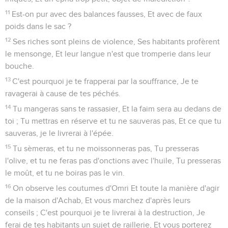
11
Est-on pur avec des balances fausses, Et avec de faux
poids dans le sac ?
12
Ses riches sont pleins de violence, Ses habitants profèrent
le mensonge, Et leur langue n'est que tromperie dans leur
bouche.
13
C'est pourquoi je te frapperai par la souffrance, Je te
ravagerai à cause de tes péchés.
14
Tu mangeras sans te rassasier, Et la faim sera au dedans de
toi ; Tu mettras en réserve et tu ne sauveras pas, Et ce que tu
sauveras, je le livrerai à l'épée.
15
Tu sèmeras, et tu ne moissonneras pas, Tu presseras
l'olive, et tu ne feras pas d'onctions avec l'huile, Tu presseras
le moût, et tu ne boiras pas le vin.
16
On observe les coutumes d'Omri Et toute la manière d'agir
de la maison d'Achab, Et vous marchez d'après leurs
conseils ; C'est pourquoi je te livrerai à la destruction, Je
ferai de tes habitants un sujet de raillerie, Et vous porterez