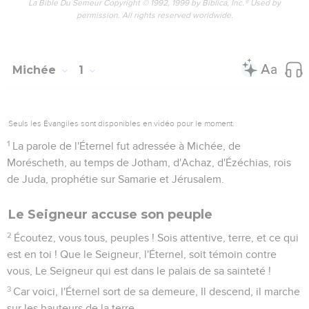
La Bible Du Semeur Copyright © 1992, 1999 by Biblica, Inc.® Used by
permission. All rights reserved worldwide.
Michée
1
Seuls les Évangiles sont disponibles en vidéo pour le moment.
1
La parole de l'Éternel fut adressée à Michée, de
Moréscheth, au temps de Jotham, d'Achaz, d'Ézéchias, rois
de Juda, prophétie sur Samarie et Jérusalem.
Le Seigneur accuse son peuple
2
Écoutez, vous tous, peuples ! Sois attentive, terre, et ce qui
est en toi ! Que le Seigneur, l'Éternel, soit témoin contre
vous, Le Seigneur qui est dans le palais de sa sainteté !
3
Car voici, l'Éternel sort de sa demeure, Il descend, il marche
sur les hauteurs de la terre.