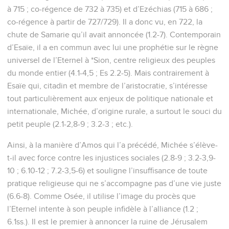
à 715 ; co-régence de 732 à 735) et d’Ezéchias (715 à 686 ;
co-régence à partir de 727/729). Il a donc vu, en 722, la
chute de Samarie qu’il avait annoncée (1.2-7). Contemporain
d’Esaïe, il a en commun avec lui une prophétie sur le règne
universel de l’Eternel à *Sion, centre religieux des peuples
du monde entier (4.1-4,5 ; Es 2.2-5). Mais contrairement à
Esaïe qui, citadin et membre de l’aristocratie, s’intéresse
tout particulièrement aux enjeux de politique nationale et
internationale, Michée, d’origine rurale, a surtout le souci du
petit peuple (2.1-2,8-9 ; 3.2-3 ; etc.).
Ainsi, à la manière d’Amos qui l’a précédé, Michée s’élève-
t-il avec force contre les injustices sociales (2.8-9 ; 3.2-3,9-
10 ; 6.10-12 ; 7.2-3,5-6) et souligne l’insuffisance de toute
pratique religieuse qui ne s’accompagne pas d’une vie juste
(6.6-8). Comme Osée, il utilise l’image du procès que
l’Eternel intente à son peuple infidèle à l’alliance (1.2 ;
6.1ss.). Il est le premier à annoncer la ruine de Jérusalem