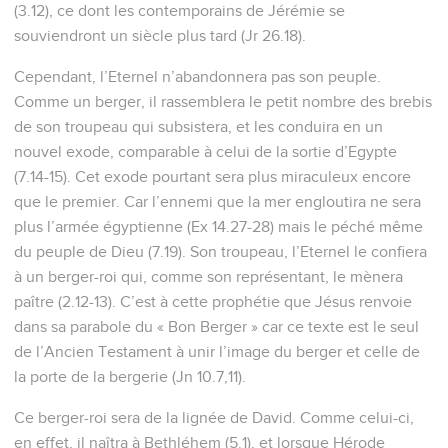
(3.12), ce dont les contemporains de Jérémie se
souviendront un siècle plus tard (Jr 26.18).
Cependant, l’Eternel n’abandonnera pas son peuple.
Comme un berger, il rassemblera le petit nombre des brebis
de son troupeau qui subsistera, et les conduira en un
nouvel exode, comparable à celui de la sortie d’Egypte
(7.14-15). Cet exode pourtant sera plus miraculeux encore
que le premier. Car l’ennemi que la mer engloutira ne sera
plus l’armée égyptienne (Ex 14.27-28) mais le péché même
du peuple de Dieu (7.19). Son troupeau, l’Eternel le confiera
à un berger-roi qui, comme son représentant, le mènera
paître (2.12-13). C’est à cette prophétie que Jésus renvoie
dans sa parabole du « Bon Berger » car ce texte est le seul
de l’Ancien Testament à unir l’image du berger et celle de
la porte de la bergerie (Jn 10.7,11).
Ce berger-roi sera de la lignée de David. Comme celui-ci,
en effet, il naîtra à Bethléhem (5.1), et lorsque Hérode