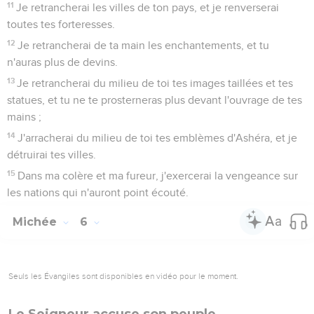
11
Je retrancherai les villes de ton pays, et je renverserai
toutes tes forteresses.
12
Je retrancherai de ta main les enchantements, et tu
n'auras plus de devins.
13
Je retrancherai du milieu de toi tes images taillées et tes
statues, et tu ne te prosterneras plus devant l'ouvrage de tes
mains ;
14
J'arracherai du milieu de toi tes emblèmes d'Ashéra, et je
détruirai tes villes.
15
Dans ma colère et ma fureur, j'exercerai la vengeance sur
les nations qui n'auront point écouté.
Michée
6
Seuls les Évangiles sont disponibles en vidéo pour le moment.
Le Seigneur accuse son peuple