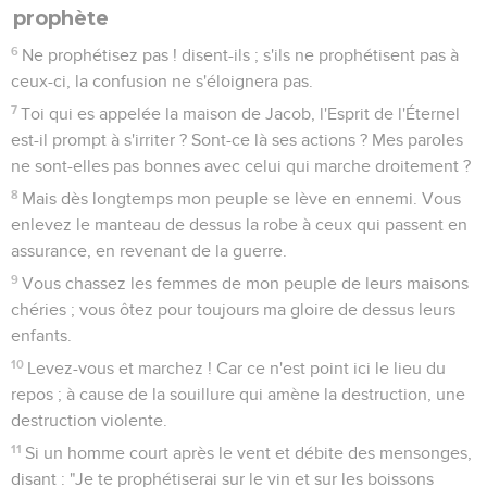
prophète
6
Ne prophétisez pas ! disent-ils ; s'ils ne prophétisent pas à
ceux-ci, la confusion ne s'éloignera pas.
7
Toi qui es appelée la maison de Jacob, l'Esprit de l'Éternel
est-il prompt à s'irriter ? Sont-ce là ses actions ? Mes paroles
ne sont-elles pas bonnes avec celui qui marche droitement ?
8
Mais dès longtemps mon peuple se lève en ennemi. Vous
enlevez le manteau de dessus la robe à ceux qui passent en
assurance, en revenant de la guerre.
9
Vous chassez les femmes de mon peuple de leurs maisons
chéries ; vous ôtez pour toujours ma gloire de dessus leurs
enfants.
10
Levez-vous et marchez ! Car ce n'est point ici le lieu du
repos ; à cause de la souillure qui amène la destruction, une
destruction violente.
11
Si un homme court après le vent et débite des mensonges,
disant : "Je te prophétiserai sur le vin et sur les boissons