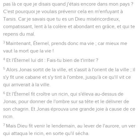
pas là ce que je disais quand j'étais encore dans mon pays ?
C'est pourquoi je voulais prévenir cela en m'enfuyant à
Tarsis. Car je savais que tu es un Dieu miséricordieux,
compatissant, lent à la colère et abondant en grâce, et qui te
repens du mal.
3
Maintenant, Éternel, prends donc ma vie ; car mieux me
vaut la mort que la vie !
4
Et l'Éternel lui dit : Fais-tu bien de t'irriter ?
5
Alors Jonas sortit de la ville, et s'assit à l'orient de la ville ; il
s'y fit une cabane et s'y tint à l'ombre, jusqu'à ce qu'il vit ce
qui arriverait à la ville.
6
Et l'Éternel fit croître un ricin, qui s'éleva au-dessus de
Jonas, pour donner de l'ombre sur sa tête et le délivrer de
son chagrin. Et Jonas éprouva une grande joie à cause de ce
ricin.
7
Mais Dieu fit venir le lendemain, au lever de l'aurore, un ver
qui attaqua le ricin, en sorte qu'il sécha.