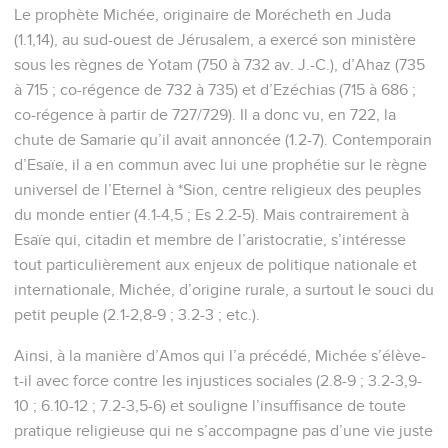
Le prophète Michée, originaire de Morécheth en Juda
(1.1,14), au sud-ouest de Jérusalem, a exercé son ministère
sous les règnes de Yotam (750 à 732 av. J.-C.), d’Ahaz (735
à 715 ; co-régence de 732 à 735) et d’Ezéchias (715 à 686 ;
co-régence à partir de 727/729). Il a donc vu, en 722, la
chute de Samarie qu’il avait annoncée (1.2-7). Contemporain
d’Esaïe, il a en commun avec lui une prophétie sur le règne
universel de l’Eternel à *Sion, centre religieux des peuples
du monde entier (4.1-4,5 ; Es 2.2-5). Mais contrairement à
Esaïe qui, citadin et membre de l’aristocratie, s’intéresse
tout particulièrement aux enjeux de politique nationale et
internationale, Michée, d’origine rurale, a surtout le souci du
petit peuple (2.1-2,8-9 ; 3.2-3 ; etc.).
Ainsi, à la manière d’Amos qui l’a précédé, Michée s’élève-
t-il avec force contre les injustices sociales (2.8-9 ; 3.2-3,9-
10 ; 6.10-12 ; 7.2-3,5-6) et souligne l’insuffisance de toute
pratique religieuse qui ne s’accompagne pas d’une vie juste