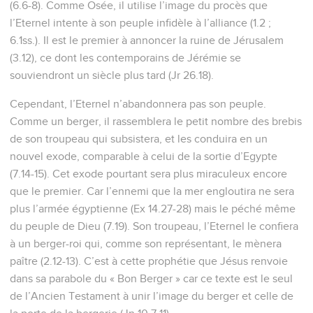
(6.6-8). Comme Osée, il utilise l’image du procès que
l’Eternel intente à son peuple infidèle à l’alliance (1.2 ;
6.1ss.). Il est le premier à annoncer la ruine de Jérusalem
(3.12), ce dont les contemporains de Jérémie se
souviendront un siècle plus tard (Jr 26.18).
Cependant, l’Eternel n’abandonnera pas son peuple.
Comme un berger, il rassemblera le petit nombre des brebis
de son troupeau qui subsistera, et les conduira en un
nouvel exode, comparable à celui de la sortie d’Egypte
(7.14-15). Cet exode pourtant sera plus miraculeux encore
que le premier. Car l’ennemi que la mer engloutira ne sera
plus l’armée égyptienne (Ex 14.27-28) mais le péché même
du peuple de Dieu (7.19). Son troupeau, l’Eternel le confiera
à un berger-roi qui, comme son représentant, le mènera
paître (2.12-13). C’est à cette prophétie que Jésus renvoie
dans sa parabole du « Bon Berger » car ce texte est le seul
de l’Ancien Testament à unir l’image du berger et celle de