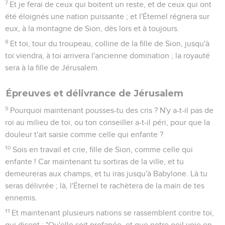
7
Et je ferai de ceux qui boitent un reste, et de ceux qui ont
été éloignés une nation puissante ; et l'Éternel régnera sur
eux, à la montagne de Sion, dès lors et à toujours.
8
Et toi, tour du troupeau, colline de la fille de Sion, jusqu'à
toi viendra, à toi arrivera l'ancienne domination ; la royauté
sera à la fille de Jérusalem.
Épreuves et délivrance de Jérusalem
9
Pourquoi maintenant pousses-tu des cris ? N'y a-t-il pas de
roi au milieu de toi, ou ton conseiller a-t-il péri, pour que la
douleur t'ait saisie comme celle qui enfante ?
10
Sois en travail et crie, fille de Sion, comme celle qui
enfante ! Car maintenant tu sortiras de la ville, et tu
demeureras aux champs, et tu iras jusqu'à Babylone. Là tu
seras délivrée ; là, l'Éternel te rachètera de la main de tes
ennemis.
11
Et maintenant plusieurs nations se rassemblent contre toi,
qui disent : "Qu'elle soit profanée, et que notre oeil voie en