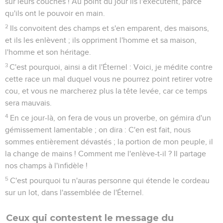
sur leurs couches ! Au point du jour ils l'exécutent, parce
qu'ils ont le pouvoir en main.
2
Ils convoitent des champs et s'en emparent, des maisons,
et ils les enlèvent ; ils oppriment l'homme et sa maison,
l'homme et son héritage.
3
C'est pourquoi, ainsi a dit l'Éternel : Voici, je médite contre
cette race un mal duquel vous ne pourrez point retirer votre
cou, et vous ne marcherez plus la tête levée, car ce temps
sera mauvais.
4
En ce jour-là, on fera de vous un proverbe, on gémira d'un
gémissement lamentable ; on dira : C'en est fait, nous
sommes entièrement dévastés ; la portion de mon peuple, il
la change de mains ! Comment me l'enlève-t-il ? Il partage
nos champs à l'infidèle !
5
C'est pourquoi tu n'auras personne qui étende le cordeau
sur un lot, dans l'assemblée de l'Éternel.
Ceux qui contestent le message du