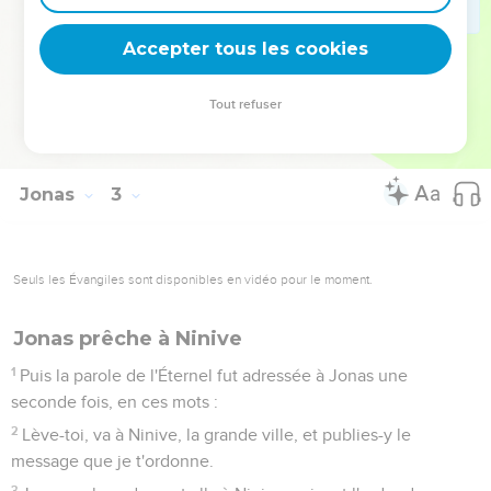
abandonnent celui qui leur fait miséricorde ;
Accepter tous les cookies
9
Mais moi, je t'offrirai des sacrifices avec chant de louange,
j'accomplirai les voeux que j'ai faits. Le salut est de l'Éternel !
Tout refuser
10
Alors l'Éternel commanda au poisson, et le poisson vomit
Jonas sur la terre.
Jonas
3
Seuls les Évangiles sont disponibles en vidéo pour le moment.
Jonas prêche à Ninive
1
Puis la parole de l'Éternel fut adressée à Jonas une
seconde fois, en ces mots :
2
Lève-toi, va à Ninive, la grande ville, et publies-y le
message que je t'ordonne.
3