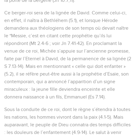
la porte de la bergerie (Jn 10.7,11).
Ce berger-roi sera de la lignée de David. Comme celui-ci,
en effet, il naîtra à Bethléhem (5.1), et lorsque Hérode
demandera aux théologiens de son temps où devait naître
le *Messie, c’est en citant cette prophétie qu’ils lui
répondront (Mt 2.4-6 ; voir Jn 7.41-42). En proclamant la
venue de ce roi, Michée s’appuie sur l’ancienne promesse,
faite par l’Eternel à David, de la permanence de sa lignée (2
S 7.13-14). Mais en mentionnant « celle qui doit enfanter »
(5.2), il se réfère peut-être aussi à la prophétie d’Esaïe, son
contemporain, qui a annoncé l’apparition d’un signe
miraculeux : la jeune fille deviendra enceinte et elle
donnera naissance à un fils, Emmanuel (Es 7.14).
Sous la conduite de ce roi, dont le règne s’étendra à toutes
les nations, les hommes vivront dans la paix (4.1-5). Mais
auparavant, le peuple de Dieu connatra des temps difficiles
: les douleurs de l’enfantement (4.9-14). Le salut à venir