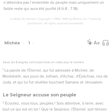
n’atteindra pas l’ensemble du peuple mais uniquement un
faible reste qui aura été purifié (4.6-8 ; 7.18).
La Bible Du Semeur Copyright © 1992, 1999 by Biblica, Inc.® Used by
permission. All rights reserved worldwide.
Michée
1
Seuls les Évangiles sont disponibles en vidéo pour le moment.
1
La parole de l'Éternel, qui fut adressée à Michée, de
Morésheth, aux jours de Jotham, d'Achaz, d'Ézéchias, rois de
Juda, et qui lui fut révélée touchant Samarie et Jérusalem.
Le Seigneur accuse son peuple
2
Écoutez, vous tous, peuples ! Sois attentive, ô terre, avec
tout ce qui est en toi ! Que le Seigneur, l'Éternel, soit témoin