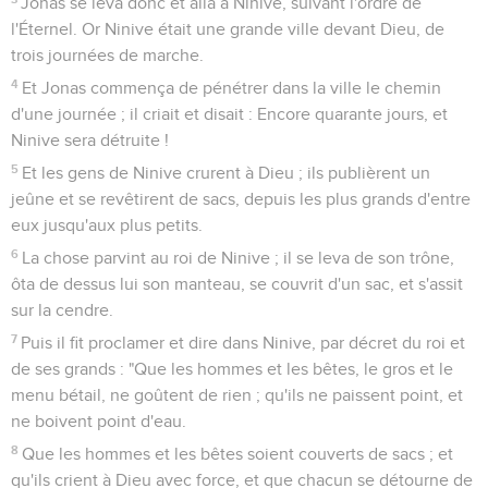
Jonas se leva donc et alla à Ninive, suivant l'ordre de
l'Éternel. Or Ninive était une grande ville devant Dieu, de
trois journées de marche.
4
Et Jonas commença de pénétrer dans la ville le chemin
d'une journée ; il criait et disait : Encore quarante jours, et
Ninive sera détruite !
5
Et les gens de Ninive crurent à Dieu ; ils publièrent un
jeûne et se revêtirent de sacs, depuis les plus grands d'entre
eux jusqu'aux plus petits.
6
La chose parvint au roi de Ninive ; il se leva de son trône,
ôta de dessus lui son manteau, se couvrit d'un sac, et s'assit
sur la cendre.
7
Puis il fit proclamer et dire dans Ninive, par décret du roi et
de ses grands : "Que les hommes et les bêtes, le gros et le
menu bétail, ne goûtent de rien ; qu'ils ne paissent point, et
ne boivent point d'eau.
8
Que les hommes et les bêtes soient couverts de sacs ; et
qu'ils crient à Dieu avec force, et que chacun se détourne de