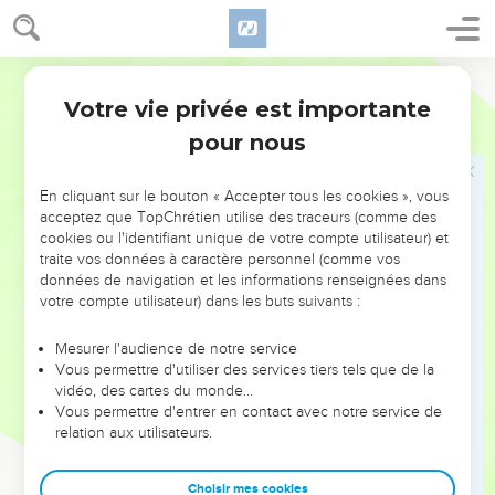
2
Et il dit : Dans ma détresse j'ai invoqué l'Éternel, et il m'a
répondu ; du sein du Sépulcre j'ai crié, et tu as entendu ma
Ostervald
voix.
Votre vie privée est importante
3
Jonas
2
Tu m'as jeté dans l'abîme, au coeur de la mer, et le courant
pour nous
m'a environné. Toutes tes vagues et tous tes flots ont passé
sur moi.
En cliquant sur le bouton « Accepter tous les cookies », vous
4
Et moi je disais : Je suis rejeté de devant tes yeux !
acceptez que TopChrétien utilise des traceurs (comme des
Cependant je verrai encore le temple de ta sainteté !
cookies ou l'identifiant unique de votre compte utilisateur) et
5
traite vos données à caractère personnel (comme vos
Les eaux m'ont environné jusqu'à l'âme ; l'abîme m'a
données de navigation et les informations renseignées dans
enveloppé ; les roseaux ont entouré ma tête.
votre compte utilisateur) dans les buts suivants :
6
J'étais descendu jusqu'aux racines des montagnes ; la terre
avait fermé sur moi ses barres pour toujours. Mais tu as fait
Mesurer l'audience de notre service
Vous permettre d'utiliser des services tiers tels que de la
remonter ma vie de la fosse, Éternel, mon Dieu !
vidéo, des cartes du monde…
7
Quand mon âme défaillait en moi, je me suis souvenu de
Vous permettre d'entrer en contact avec notre service de
l'Éternel, et ma prière est parvenue jusqu'à toi, dans le
relation aux utilisateurs.
temple de ta sainteté.
8
Choisir mes cookies
Ceux qui s'attachent à des vanités trompeuses