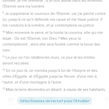
tombée, je me relèverai ; si je suis assise dans les ténèbres,
l'Éternel sera ma lumière.
9
Je supporterai le courroux de l'Éternel, car j'ai péché contre
lui, jusqu'à ce qu'il défende ma cause et me fasse justice. Il
me conduira à la lumière, et je contemplerai sa justice.
10
Mon ennemie le verra, et la honte la couvrira, elle qui me
disait : Où est l'Éternel, ton Dieu ? Mes yeux la
contempleront ; alors elle sera foulée comme la boue des
rues.
11
Le jour où l'on rebâtira tes murs, ce jour-là tes limites
seront reculées.
12
En ce jour-là, on viendra jusqu'à toi de l'Assyrie et des
villes d'Égypte, et d'Égypte jusqu'au fleuve, d'une mer à
l'autre, et d'une montagne à l'autre.
13
Mais la terre deviendra un désert, à cause de ses habitants,
à cause du fruit de leurs actions.
14
Pais ton peuple avec ta houlette, le troupeau de ton
Contenus
Versions
Commentaires
Strong
Dictionnaire
héritage, qui demeure seul dans la forêt au milieu du