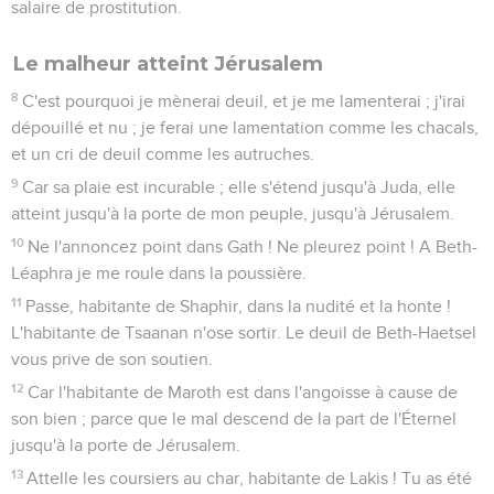
salaire de prostitution.
Le malheur atteint Jérusalem
8
C'est pourquoi je mènerai deuil, et je me lamenterai ; j'irai
dépouillé et nu ; je ferai une lamentation comme les chacals,
et un cri de deuil comme les autruches.
9
Car sa plaie est incurable ; elle s'étend jusqu'à Juda, elle
atteint jusqu'à la porte de mon peuple, jusqu'à Jérusalem.
10
Ne l'annoncez point dans Gath ! Ne pleurez point ! A Beth-
Léaphra je me roule dans la poussière.
11
Passe, habitante de Shaphir, dans la nudité et la honte !
L'habitante de Tsaanan n'ose sortir. Le deuil de Beth-Haetsel
vous prive de son soutien.
12
Car l'habitante de Maroth est dans l'angoisse à cause de
son bien ; parce que le mal descend de la part de l'Éternel
jusqu'à la porte de Jérusalem.
13
Attelle les coursiers au char, habitante de Lakis ! Tu as été