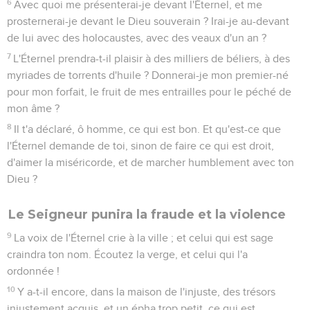
6
Avec quoi me présenterai-je devant l'Éternel, et me
prosternerai-je devant le Dieu souverain ? Irai-je au-devant
de lui avec des holocaustes, avec des veaux d'un an ?
7
L'Éternel prendra-t-il plaisir à des milliers de béliers, à des
myriades de torrents d'huile ? Donnerai-je mon premier-né
pour mon forfait, le fruit de mes entrailles pour le péché de
mon âme ?
8
Il t'a déclaré, ô homme, ce qui est bon. Et qu'est-ce que
l'Éternel demande de toi, sinon de faire ce qui est droit,
d'aimer la miséricorde, et de marcher humblement avec ton
Dieu ?
Le Seigneur punira la fraude et la violence
9
La voix de l'Éternel crie à la ville ; et celui qui est sage
craindra ton nom. Écoutez la verge, et celui qui l'a
ordonnée !
10
Y a-t-il encore, dans la maison de l'injuste, des trésors
injustement acquis, et un épha trop petit, ce qui est