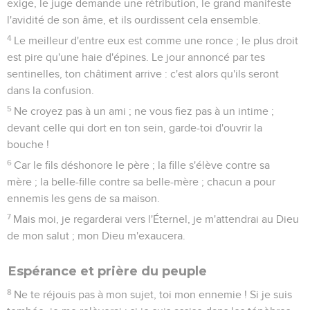
exige, le juge demande une rétribution, le grand manifeste
l'avidité de son âme, et ils ourdissent cela ensemble.
4
Le meilleur d'entre eux est comme une ronce ; le plus droit
est pire qu'une haie d'épines. Le jour annoncé par tes
sentinelles, ton châtiment arrive : c'est alors qu'ils seront
dans la confusion.
5
Ne croyez pas à un ami ; ne vous fiez pas à un intime ;
devant celle qui dort en ton sein, garde-toi d'ouvrir la
bouche !
6
Car le fils déshonore le père ; la fille s'élève contre sa
mère ; la belle-fille contre sa belle-mère ; chacun a pour
ennemis les gens de sa maison.
7
Mais moi, je regarderai vers l'Éternel, je m'attendrai au Dieu
de mon salut ; mon Dieu m'exaucera.
Espérance et prière du peuple
8
Ne te réjouis pas à mon sujet, toi mon ennemie ! Si je suis