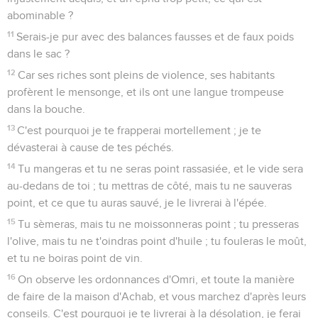
abominable ?
11
Serais-je pur avec des balances fausses et de faux poids
dans le sac ?
12
Car ses riches sont pleins de violence, ses habitants
profèrent le mensonge, et ils ont une langue trompeuse
dans la bouche.
13
C'est pourquoi je te frapperai mortellement ; je te
dévasterai à cause de tes péchés.
14
Tu mangeras et tu ne seras point rassasiée, et le vide sera
au-dedans de toi ; tu mettras de côté, mais tu ne sauveras
point, et ce que tu auras sauvé, je le livrerai à l'épée.
15
Tu sèmeras, mais tu ne moissonneras point ; tu presseras
l'olive, mais tu ne t'oindras point d'huile ; tu fouleras le moût,
et tu ne boiras point de vin.
16
On observe les ordonnances d'Omri, et toute la manière
de faire de la maison d'Achab, et vous marchez d'après leurs
conseils. C'est pourquoi je te livrerai à la désolation, je ferai