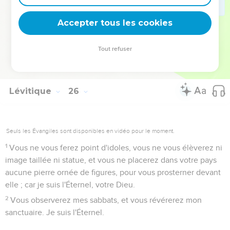
l'année du jubilé, lui et ses enfants avec lui.
Accepter tous les cookies
Je suis le Seigneur votre Dieu
55
Car c'est de moi que les enfants d'Israël sont esclaves ; ce
Tout refuser
sont mes esclaves, que j'ai fait sortir du pays d'Égypte. Je
suis l'Éternel, votre Dieu.
Lévitique
26
Seuls les Évangiles sont disponibles en vidéo pour le moment.
1
Vous ne vous ferez point d'idoles, vous ne vous élèverez ni
image taillée ni statue, et vous ne placerez dans votre pays
aucune pierre ornée de figures, pour vous prosterner devant
elle ; car je suis l'Éternel, votre Dieu.
2
Vous observerez mes sabbats, et vous révérerez mon
sanctuaire. Je suis l'Éternel.