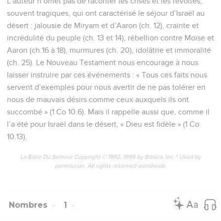
L’auteur n’omet pas de raconter les crises et les révoltes,
souvent tragiques, qui ont caractérisé le séjour d’Israël au
désert : jalousie de Miryam et d’Aaron (ch. 12), crainte et
incrédulité du peuple (ch. 13 et 14), rébellion contre Moïse et
Aaron (ch.16 à 18), murmures (ch. 20), idolâtrie et immoralité
(ch. 25). Le Nouveau Testament nous encourage à nous
laisser instruire par ces événements : « Tous ces faits nous
servent d’exemples pour nous avertir de ne pas tolérer en
nous de mauvais désirs comme ceux auxquels ils ont
succombé » (1 Co 10.6). Mais il rappelle aussi que, comme il
l’a été pour Israël dans le désert, « Dieu est fidèle » (1 Co
10.13).
La Bible Du Semeur Copyright © 1992, 1999 by Biblica, Inc.® Used by
permission. All rights reserved worldwide.
Nombres
1