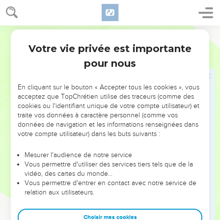
de l'étranger,
48
il y aura pour lui le droit de rachat, après qu'il se sera
vendu : un de ses frères pourra le racheter.
Segond 1910
49
Son oncle, ou le fils de son oncle, ou l'un de ses proches
Votre vie privée est importante
Lévitique
25
parents, pourra le racheter ; ou bien, s'il en a les ressources,
pour nous
il se rachètera lui-même.
50
Il comptera avec celui qui l'a acheté depuis l'année où il
En cliquant sur le bouton « Accepter tous les cookies », vous
s'est vendu jusqu'à l'année du jubilé ; et le prix à payer
acceptez que TopChrétien utilise des traceurs (comme des
dépendra du nombre d'années, lesquelles seront évaluées
cookies ou l'identifiant unique de votre compte utilisateur) et
comme celles d'un mercenaire.
traite vos données à caractère personnel (comme vos
données de navigation et les informations renseignées dans
51
S'il y a encore beaucoup d'années, il paiera son rachat à
votre compte utilisateur) dans les buts suivants :
raison du prix de ces années et pour lequel il a été acheté ;
Mesurer l'audience de notre service
52
s'il reste peu d'années jusqu'à celle du jubilé, il en fera le
Vous permettre d'utiliser des services tiers tels que de la
compte, et il paiera son rachat à raison de ces années.
vidéo, des cartes du monde…
53
Il sera comme un mercenaire à l'année, et celui chez qui il
Vous permettre d'entrer en contact avec notre service de
relation aux utilisateurs.
sera ne le traitera point avec dureté sous tes yeux.
54
S'il n'est racheté d'aucune de ces manières, il sortira
Choisir mes cookies