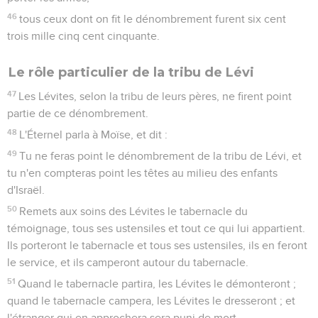
46
tous ceux dont on fit le dénombrement furent six cent
trois mille cinq cent cinquante.
Le rôle particulier de la tribu de Lévi
47
Les Lévites, selon la tribu de leurs pères, ne firent point
partie de ce dénombrement.
48
L'Éternel parla à Moïse, et dit :
49
Tu ne feras point le dénombrement de la tribu de Lévi, et
tu n'en compteras point les têtes au milieu des enfants
d'Israël.
50
Remets aux soins des Lévites le tabernacle du
témoignage, tous ses ustensiles et tout ce qui lui appartient.
Ils porteront le tabernacle et tous ses ustensiles, ils en feront
le service, et ils camperont autour du tabernacle.
51
Quand le tabernacle partira, les Lévites le démonteront ;
quand le tabernacle campera, les Lévites le dresseront ; et
l'étranger qui en approchera sera puni de mort.