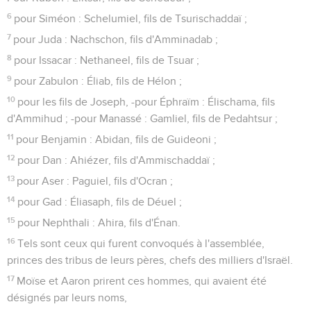
6
pour Siméon : Schelumiel, fils de Tsurischaddaï ;
7
pour Juda : Nachschon, fils d'Amminadab ;
8
pour Issacar : Nethaneel, fils de Tsuar ;
9
pour Zabulon : Éliab, fils de Hélon ;
10
pour les fils de Joseph, -pour Éphraïm : Élischama, fils
d'Ammihud ; -pour Manassé : Gamliel, fils de Pedahtsur ;
11
pour Benjamin : Abidan, fils de Guideoni ;
12
pour Dan : Ahiézer, fils d'Ammischaddaï ;
13
pour Aser : Paguiel, fils d'Ocran ;
14
pour Gad : Éliasaph, fils de Déuel ;
15
pour Nephthali : Ahira, fils d'Énan.
16
Tels sont ceux qui furent convoqués à l'assemblée,
princes des tribus de leurs pères, chefs des milliers d'Israël.
17
Moïse et Aaron prirent ces hommes, qui avaient été
désignés par leurs noms,