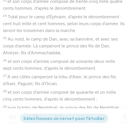
23
et son corps d'armée composé de trente-cinq mille quatre
cents hommes, d'après le dénombrement.
24
Total pour le camp d'Éphraïm, d'après le dénombrement :
cent huit mille et cent hommes, selon leurs corps d'armée. Ils
seront les troisièmes dans la marche.
25
Au nord, le camp de Dan, avec sa bannière, et avec ses
corps d'armée. Là camperont le prince des fils de Dan,
Ahiézer, fils d'Ammischaddaï,
26
et son corps d'armée composé de soixante-deux mille
sept cents hommes, d'après le dénombrement.
27
A ses côtés camperont la tribu d'Aser, le prince des fils
d'Aser, Paguiel, fils d'Ocran,
28
et son corps d'armée composé de quarante et un mille
cinq cents hommes, d'après le dénombrement ;
29
puis la tribu de Nephthali, le prince des fils de Nephthali,
Ahira, fils d'Énan,
30
Contenus
Versions
Commentaires
Strong
Dictionnaire
et son corps d'armée composé de cinquante-trois mille