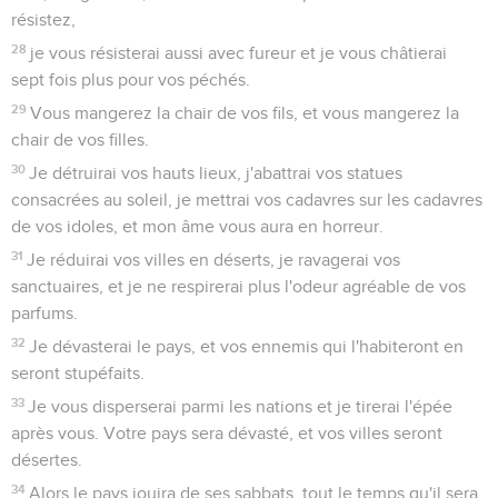
résistez,
28
je vous résisterai aussi avec fureur et je vous châtierai
sept fois plus pour vos péchés.
29
Vous mangerez la chair de vos fils, et vous mangerez la
chair de vos filles.
30
Je détruirai vos hauts lieux, j'abattrai vos statues
consacrées au soleil, je mettrai vos cadavres sur les cadavres
de vos idoles, et mon âme vous aura en horreur.
31
Je réduirai vos villes en déserts, je ravagerai vos
sanctuaires, et je ne respirerai plus l'odeur agréable de vos
parfums.
32
Je dévasterai le pays, et vos ennemis qui l'habiteront en
seront stupéfaits.
33
Je vous disperserai parmi les nations et je tirerai l'épée
après vous. Votre pays sera dévasté, et vos villes seront
désertes.
34
Alors le pays jouira de ses sabbats, tout le temps qu'il sera