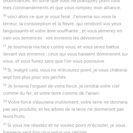
ordonnances, en sorte que vous ne pratiquiez point tous
mes commandements et que vous rompiez mon alliance,
16
voici alors ce que je vous ferai. J'enverrai sur vous la
terreur, la consomption et la fièvre, qui rendront vos yeux
languissants et votre âme souffrante ; et vous sèmerez en
vain vos semences : vos ennemis les dévoreront.
17
Je tournerai ma face contre vous, et vous serez battus
devant vos ennemis ; ceux qui vous haïssent domineront sur
vous, et vous fuirez sans que l'on vous poursuive.
18
Si, malgré cela, vous ne m'écoutez point, je vous châtierai
sept fois plus pour vos péchés.
19
Je briserai l'orgueil de votre force, je rendrai votre ciel
comme du fer, et votre terre comme de l'airain.
20
Votre force s'épuisera inutilement, votre terre ne donnera
pas ses produits, et les arbres de la terre ne donneront pas
leurs fruits.
21
Si vous me résistez et ne voulez point m'écouter, je vous
frapperai sept fois plus selon vos péchés.