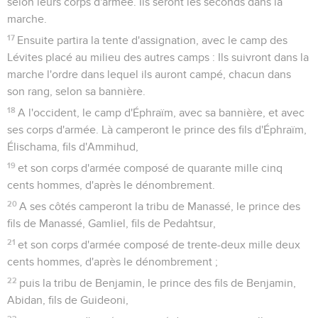
selon leurs corps d'armée. Ils seront les seconds dans la
marche.
17
Ensuite partira la tente d'assignation, avec le camp des
Lévites placé au milieu des autres camps : Ils suivront dans la
marche l'ordre dans lequel ils auront campé, chacun dans
son rang, selon sa bannière.
18
A l'occident, le camp d'Éphraïm, avec sa bannière, et avec
ses corps d'armée. Là camperont le prince des fils d'Éphraïm,
Élischama, fils d'Ammihud,
19
et son corps d'armée composé de quarante mille cinq
cents hommes, d'après le dénombrement.
20
A ses côtés camperont la tribu de Manassé, le prince des
fils de Manassé, Gamliel, fils de Pedahtsur,
21
et son corps d'armée composé de trente-deux mille deux
cents hommes, d'après le dénombrement ;
22
puis la tribu de Benjamin, le prince des fils de Benjamin,
Abidan, fils de Guideoni,