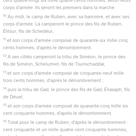
cent quatre-vingt six mille quatre cents hommes, selon leurs
corps d'armée. Ils seront les premiers dans la marche.
10
Au midi, le camp de Ruben, avec sa bannière, et avec ses
corps d'armée. Là camperont le prince des fils de Ruben,
Élitsur, fils de Schedéur,
11
et son corps d'armée composé de quarante-six mille cinq
cents hommes, d'après le dénombrement.
12
A ses côtés camperont la tribu de Siméon, le prince des
fils de Siméon, Schelumiel, fils de Tsurischaddaï,
13
et son corps d'armée composé de cinquante-neuf mille
trois cents hommes, d'après le dénombrement ;
14
puis la tribu de Gad, le prince des fils de Gad, Éliasaph, fils
de Déuel,
15
et son corps d'armée composé de quarante-cinq mille six
cent cinquante hommes, d'après le dénombrement.
16
Total pour le camp de Ruben, d'après le dénombrement :
cent cinquante et un mille quatre cent cinquante hommes,