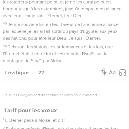
les rejetterai pourtant point, et je ne les aurai point en
horreur jusqu'à les exterminer, jusqu'à rompre mon alliance
avec eux ; car je suis l'Éternel, leur Dieu.
45
Je me souviendrai en leur faveur de l'ancienne alliance,
par laquelle je les ai fait sortir du pays d'Égypte, aux yeux
des nations, pour être leur Dieu. Je suis l'Éternel.
46
Tels sont les statuts, les ordonnances et les lois, que
l'Éternel établit entre lui et les enfants d'Israël, sur la
montagne de Sinaï, par Moïse.
Lévitique
27
Seuls les Évangiles sont disponibles en vidéo pour le moment.
Tarif pour les vœux
1
L'Éternel parla à Moïse, et dit :
2
Parle aux enfants d'Israël, et tu leur diras : Lorsqu'on fera