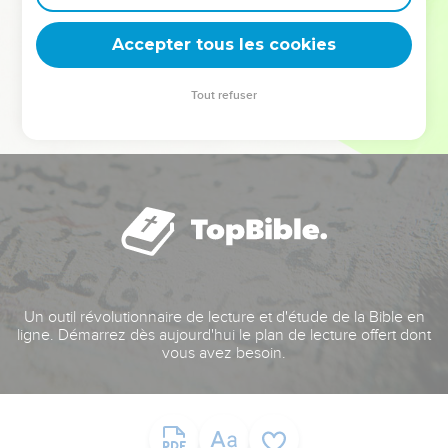
deviennent vos tremplins. Que vous guidiez un ministère, une
équipe, un groupe ou une famille, leur expérience est faite
Accepter tous les cookies
pour vous.
Tout refuser
Je découvre l’événement
Un outil révolutionnaire de lecture et d'étude de la Bible en
ligne. Démarrez dès aujourd'hui le plan de lecture offert dont
vous avez besoin.