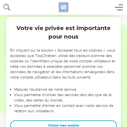
Votre vie privée est importante
pour nous
NE MANQUEZ PAS L’ÉVÉNEMENT
En cliquant sur le bouton « Accepter tous les cookies », vous
DE L’ANNÉE !
acceptez que TopChrétien utilise des traceurs (comme des
cookies ou l'identifiant unique de votre compte utilisateur) et
ET SI LEURS ERREURS POUVAIENT VOUS ÉVITER LES
traite vos données à caractère personnel (comme vos
VOTRES ?
données de navigation et les informations renseignées dans
votre compte utilisateur) dans les buts suivants :
On admire souvent les leaders pour leurs réussites, leur impact,
leur foi ou leur vision. Mais on voit moins les doutes, les erreurs
Mesurer l'audience de notre service
Vous permettre d'utiliser des services tiers tels que de la
et les saisons difficiles qu'ils ont traversés, alors même que ce
vidéo, des cartes du monde…
sont elles qui les ont façonnés.
Vous permettre d'entrer en contact avec notre service de
relation aux utilisateurs.
Dans cette conférence, leaders, entrepreneurs, et responsables
reviennent sur les erreurs marquantes de leur parcours et les
clés pour avancer avec plus de sagesse afin que leurs erreurs
Choisir mes cookies