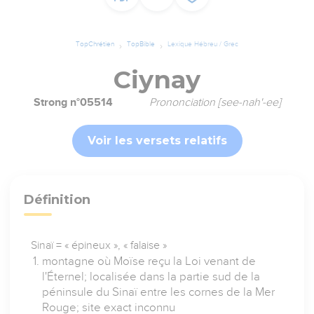
TopChrétien
TopBible
Lexique Hébreu / Grec
Ciynay
Strong n°05514
Prononciation [see-nah'-ee]
Voir les versets relatifs
Définition
Sinaï = « épineux », « falaise »
montagne où Moïse reçu la Loi venant de
l'Éternel; localisée dans la partie sud de la
péninsule du Sinaï entre les cornes de la Mer
Rouge; site exact inconnu