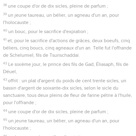
38
une coupe d'or de dix sicles, pleine de parfum ;
39
un jeune taureau, un bélier, un agneau d'un an, pour
l'holocauste ;
40
un bouc, pour le sacrifice d'expiation ;
41
et, pour le sacrifice d'actions de grâces, deux boeufs, cinq
béliers, cinq boucs, cinq agneaux d'un an. Telle fut l'offrande
de Schelumiel, fils de Tsurischaddaï.
42
Le sixième jour, le prince des fils de Gad, Éliasaph, fils de
Déuel,
43
offrit : un plat d'argent du poids de cent trente sicles, un
bassin d'argent de soixante-dix sicles, selon le sicle du
sanctuaire, tous deux pleins de fleur de farine pétrie à l'huile,
pour l'offrande ;
44
une coupe d'or de dix sicles, pleine de parfum ;
45
un jeune taureau, un bélier, un agneau d'un an, pour
l'holocauste ;
46