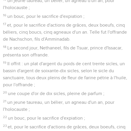
un jeune taureau, un bélier, un agneau d'un an, pour
l'holocauste ;
16
un bouc, pour le sacrifice d'expiation ;
17
et, pour le sacrifice d'actions de grâces, deux boeufs, cinq
béliers, cinq boucs, cinq agneaux d'un an. Telle fut l'offrande
de Nachschon, fils d'Amminadab.
18
Le second jour, Nethaneel, fils de Tsuar, prince d'Issacar,
présenta son offrande.
19
Il offrit : un plat d'argent du poids de cent trente sicles, un
bassin d'argent de soixante-dix sicles, selon le sicle du
sanctuaire, tous deux pleins de fleur de farine pétrie à l'huile,
pour l'offrande ;
20
une coupe d'or de dix sicles, pleine de parfum ;
21
un jeune taureau, un bélier, un agneau d'un an, pour
l'holocauste ;
22
un bouc, pour le sacrifice d'expiation ;
23
et, pour le sacrifice d'actions de grâces, deux boeufs, cinq