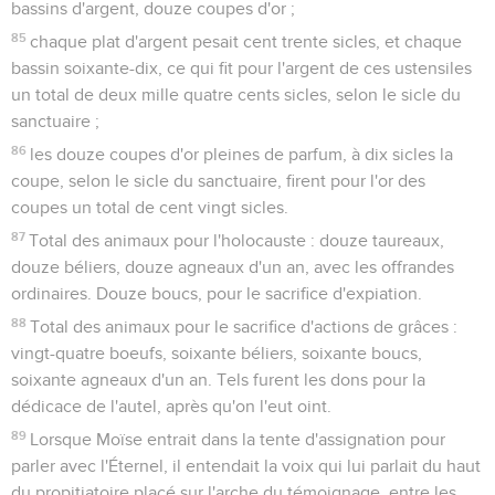
bassins d'argent, douze coupes d'or ;
85
chaque plat d'argent pesait cent trente sicles, et chaque
bassin soixante-dix, ce qui fit pour l'argent de ces ustensiles
un total de deux mille quatre cents sicles, selon le sicle du
sanctuaire ;
86
les douze coupes d'or pleines de parfum, à dix sicles la
coupe, selon le sicle du sanctuaire, firent pour l'or des
coupes un total de cent vingt sicles.
87
Total des animaux pour l'holocauste : douze taureaux,
douze béliers, douze agneaux d'un an, avec les offrandes
ordinaires. Douze boucs, pour le sacrifice d'expiation.
88
Total des animaux pour le sacrifice d'actions de grâces :
vingt-quatre boeufs, soixante béliers, soixante boucs,
soixante agneaux d'un an. Tels furent les dons pour la
dédicace de l'autel, après qu'on l'eut oint.
89
Lorsque Moïse entrait dans la tente d'assignation pour
parler avec l'Éternel, il entendait la voix qui lui parlait du haut
du propitiatoire placé sur l'arche du témoignage, entre les