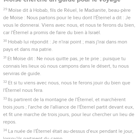
29
Moïse dit à Hobab, fils de Réuel, le Madianite, beau-père
de Moïse : Nous partons pour le lieu dont l'Éternel a dit : Je
vous le donnerai. Viens avec nous, et nous te ferons du bien,
car l'Éternel a promis de faire du bien à Israël.
30
Hobab lui répondit : Je n'irai point ; mais j'irai dans mon
pays et dans ma patrie.
31
Et Moïse dit : Ne nous quitte pas, je te prie ; puisque tu
connais les lieux où nous campons dans le désert, tu nous
serviras de guide.
32
Et si tu viens avec nous, nous te ferons jouir du bien que
l'Éternel nous fera.
33
Ils partirent de la montagne de l'Éternel, et marchèrent
trois jours ; l'arche de l'alliance de l'Éternel partit devant eux,
et fit une marche de trois jours, pour leur chercher un lieu de
repos.
34
La nuée de l'Éternel était au-dessus d'eux pendant le jour,
lorsqu'ils partaient du camp.