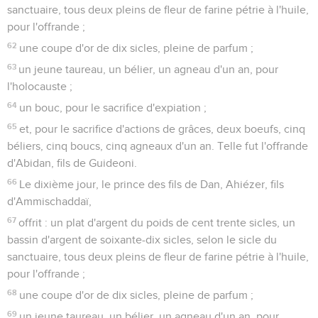
sanctuaire, tous deux pleins de fleur de farine pétrie à l'huile,
pour l'offrande ;
62
une coupe d'or de dix sicles, pleine de parfum ;
63
un jeune taureau, un bélier, un agneau d'un an, pour
l'holocauste ;
64
un bouc, pour le sacrifice d'expiation ;
65
et, pour le sacrifice d'actions de grâces, deux boeufs, cinq
béliers, cinq boucs, cinq agneaux d'un an. Telle fut l'offrande
d'Abidan, fils de Guideoni.
66
Le dixième jour, le prince des fils de Dan, Ahiézer, fils
d'Ammischaddaï,
67
offrit : un plat d'argent du poids de cent trente sicles, un
bassin d'argent de soixante-dix sicles, selon le sicle du
sanctuaire, tous deux pleins de fleur de farine pétrie à l'huile,
pour l'offrande ;
68
une coupe d'or de dix sicles, pleine de parfum ;
69
un jeune taureau, un bélier, un agneau d'un an, pour