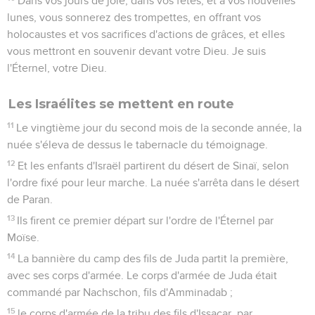
Dans vos jours de joie, dans vos fêtes, et à vos nouvelles
lunes, vous sonnerez des trompettes, en offrant vos
holocaustes et vos sacrifices d'actions de grâces, et elles
vous mettront en souvenir devant votre Dieu. Je suis
l'Éternel, votre Dieu.
Les Israélites se mettent en route
11
Le vingtième jour du second mois de la seconde année, la
nuée s'éleva de dessus le tabernacle du témoignage.
12
Et les enfants d'Israël partirent du désert de Sinaï, selon
l'ordre fixé pour leur marche. La nuée s'arrêta dans le désert
de Paran.
13
Ils firent ce premier départ sur l'ordre de l'Éternel par
Moïse.
14
La bannière du camp des fils de Juda partit la première,
avec ses corps d'armée. Le corps d'armée de Juda était
commandé par Nachschon, fils d'Amminadab ;
15
le corps d'armée de la tribu des fils d'Issacar, par