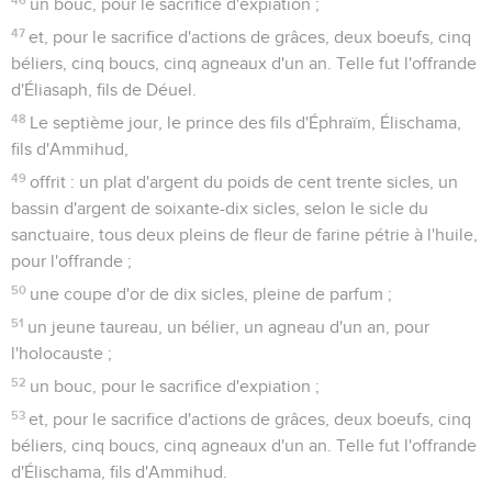
un bouc, pour le sacrifice d'expiation ;
47
et, pour le sacrifice d'actions de grâces, deux boeufs, cinq
béliers, cinq boucs, cinq agneaux d'un an. Telle fut l'offrande
d'Éliasaph, fils de Déuel.
48
Le septième jour, le prince des fils d'Éphraïm, Élischama,
fils d'Ammihud,
49
offrit : un plat d'argent du poids de cent trente sicles, un
bassin d'argent de soixante-dix sicles, selon le sicle du
sanctuaire, tous deux pleins de fleur de farine pétrie à l'huile,
pour l'offrande ;
50
une coupe d'or de dix sicles, pleine de parfum ;
51
un jeune taureau, un bélier, un agneau d'un an, pour
l'holocauste ;
52
un bouc, pour le sacrifice d'expiation ;
53
et, pour le sacrifice d'actions de grâces, deux boeufs, cinq
béliers, cinq boucs, cinq agneaux d'un an. Telle fut l'offrande
d'Élischama, fils d'Ammihud.