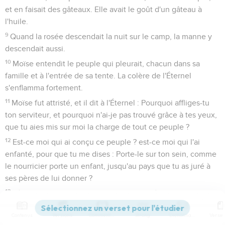
et en faisait des gâteaux. Elle avait le goût d'un gâteau à
l'huile.
9
Quand la rosée descendait la nuit sur le camp, la manne y
descendait aussi.
10
Moïse entendit le peuple qui pleurait, chacun dans sa
famille et à l'entrée de sa tente. La colère de l'Éternel
s'enflamma fortement.
11
Moïse fut attristé, et il dit à l'Éternel : Pourquoi affliges-tu
ton serviteur, et pourquoi n'ai-je pas trouvé grâce à tes yeux,
que tu aies mis sur moi la charge de tout ce peuple ?
12
Est-ce moi qui ai conçu ce peuple ? est-ce moi qui l'ai
enfanté, pour que tu me dises : Porte-le sur ton sein, comme
le nourricier porte un enfant, jusqu'au pays que tu as juré à
ses pères de lui donner ?
13
Où prendrai-je de la viande pour donner à tout ce peuple ?
Car ils pleurent auprès de moi, en disant : Donne-nous de la
Contenus
Versions
Commentaires
Strong
Dictionnaire
viande à manger !