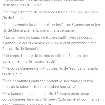
Nethaneel, fils de Tsuar ;
16
le corps d'armée de la tribu des fils de Zabulon, par Éliab,
fils de Hélon.
17
Le tabernacle fut démonté ; et les fils de Guerschon et les
fils de Merari partirent, portant le tabernacle.
18
La bannière du camp de Ruben partit, avec ses corps
d'armée. Le corps d'armée de Ruben était commandé par
Élitsur, fils de Schedéur ;
19
le corps d'armée de la tribu des fils de Siméon, par
Schelumiel, fils de Tsurischaddaï ;
20
le corps d'armée de la tribu des fils de Gad, par Éliasaph,
fils de Déuel.
21
Les Kehathites partirent, portant le sanctuaire ; et l'on
dressait le tabernacle en attendant leur arrivée.
22
La bannière du camp des fils d'Éphraïm partit, avec ses
corps d'armée. Le corps d'armée d'Éphraïm était commandé
par Élischama, fils d'Ammihud ;