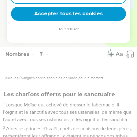
Que l'Éternel fasse luire sa face sur toi, et qu'il t'accorde sa
grâce !
Accepter tous les cookies
26
Que l'Éternel tourne sa face vers toi, et qu'il te donne la
paix !
Tout refuser
27
C'est ainsi qu'ils mettront mon nom sur les enfants d'Israël,
et je les bénirai.
Nombres
7
Seuls les Évangiles sont disponibles en vidéo pour le moment.
Les chariots offerts pour le sanctuaire
1
Lorsque Moïse eut achevé de dresser le tabernacle, il
l'oignit et le sanctifia avec tous ses ustensiles, de même que
l'autel avec tous ses ustensiles ; il les oignit et les sanctifia.
2
Alors les princes d'Israël, chefs des maisons de leurs pères,
présentèrent leur offrande : c'étaient les princes des tribus,