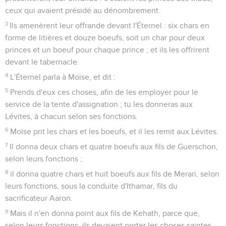
ceux qui avaient présidé au dénombrement.
3
Ils amenèrent leur offrande devant l'Éternel : six chars en
forme de litières et douze boeufs, soit un char pour deux
princes et un boeuf pour chaque prince ; et ils les offrirent
devant le tabernacle.
4
L'Éternel parla à Moïse, et dit :
5
Prends d'eux ces choses, afin de les employer pour le
service de la tente d'assignation ; tu les donneras aux
Lévites, à chacun selon ses fonctions.
6
Moïse prit les chars et les boeufs, et il les remit aux Lévites.
7
Il donna deux chars et quatre boeufs aux fils de Guerschon,
selon leurs fonctions ;
8
il donna quatre chars et huit boeufs aux fils de Merari, selon
leurs fonctions, sous la conduite d'Ithamar, fils du
sacrificateur Aaron.
9
Mais il n'en donna point aux fils de Kehath, parce que,
selon leurs fonctions, ils devaient porter les choses saintes