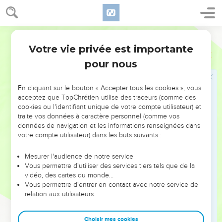
sans levain de la corbeille, et une galette sans levain ; et il
les posera sur les mains du naziréen, après qu'il aura rasé sa
tête consacrée.
Segond 1910
20
Le sacrificateur les agitera de côté et d'autre devant
Votre vie privée est importante
Nombres
6
l'Éternel : c'est une chose sainte, qui appartient au
pour nous
sacrificateur, avec la poitrine agitée et l'épaule offerte par
élévation. Ensuite, le naziréen pourra boire du vin.
En cliquant sur le bouton « Accepter tous les cookies », vous
21
Telle est la loi pour celui qui fait voeu de naziréat ; telle
acceptez que TopChrétien utilise des traceurs (comme des
est son offrande à l'Éternel pour son naziréat, outre ce que
cookies ou l'identifiant unique de votre compte utilisateur) et
lui permettront ses ressources. Il accomplira ce qui est
traite vos données à caractère personnel (comme vos
ordonné pour le voeu qu'il a fait, selon la loi de son naziréat.
données de navigation et les informations renseignées dans
votre compte utilisateur) dans les buts suivants :
La formule de bénédiction
Mesurer l'audience de notre service
Vous permettre d'utiliser des services tiers tels que de la
22
L'Éternel parla à Moïse, et dit :
vidéo, des cartes du monde…
23
Parle à Aaron et à ses fils, et dis : Vous bénirez ainsi les
Vous permettre d'entrer en contact avec notre service de
enfants d'Israël, vous leur direz :
relation aux utilisateurs.
24
Que l'Éternel te bénisse, et qu'il te garde !
Choisir mes cookies
25