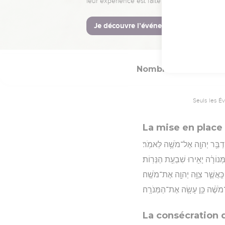
וַיְדַבֵּ֖ר אֵלָֽיו׃
Hébreu : © Westminster Lening
Nombres
8
Seuls les É
La mise en place
יְדַבֵּ֥ר יְהוָ֖ה אֶל־מֹשֶׁ֥ה לֵּאמֹֽר׃
ְנוֹרָ֔ה יָאִ֖ירוּ שִׁבְעַ֥ת הַנֵּרֽוֹת׃
 כַּֽאֲשֶׁ֛ר צִוָּ֥ה יְהוָ֖ה אֶת־מֹשֶֽׁה׃
ֹשֶׁ֔ה כֵּ֥ן עָשָׂ֖ה אֶת־הַמְּנֹרָֽה׃
La consécration d