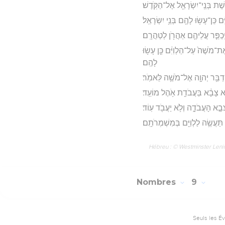
גֶ֥שֶׁת בְּנֵֽי־יִשְׂרָאֵ֖ל אֶל־הַקֹּֽדֶשׁ׃
ם כֵּן־עָשׂ֥וּ לָהֶ֖ם בְּנֵ֥י יִשְׂרָאֵֽל׃
 וַיְכַפֵּ֧ר עֲלֵיהֶ֛ם אַהֲרֹ֖ן לְטַהֲרָֽם׃
ֶת־מֹשֶׁה֙ עַל־הַלְוִיִּ֔ם כֵּ֖ן עָשׂ֥וּ
לָהֶֽם׃
יְדַבֵּ֥ר יְהוָ֖ה אֶל־מֹשֶׁ֥ה לֵּאמֹֽר׃
ֹ֣א צָבָ֔א בַּעֲבֹדַ֖ת אֹ֥הֶל מוֹעֵֽד׃
ְּבָ֣א הָעֲבֹדָ֑ה וְלֹ֥א יַעֲבֹ֖ד עֽוֹד׃
ַעֲשֶׂ֥ה לַלְוִיִּ֖ם בְּמִשְׁמְרֹתָֽם׃
Hébreu : © Westminster Lening
Nombres
9
Seuls les É