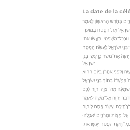
La date de la cél
רַ֛יִם בַּחֹ֥דֶשׁ הָרִאשׁ֖וֹן לֵאמֹֽר׃
־יִשְׂרָאֵ֛ל אֶת־הַפָּ֖סַח בְּמוֹעֲדֽוֹ׃
 וּכְכָל־מִשְׁפָּטָ֖יו תַּעֲשׂ֥וּ אֹתֽוֹ׃
בְּנֵ֥י יִשְׂרָאֵ֖ל לַעֲשֹׂ֥ת הַפָּֽסַח׃
יְהוָה֙ אֶת־מֹשֶׁ֔ה כֵּ֥ן עָשׂ֖וּ בְּנֵ֥י
יִשְׂרָאֵֽל׃
֛ה וְלִפְנֵ֥י אַהֲרֹ֖ן בַּיּ֥וֹם הַהֽוּא׃
ְמֹ֣עֲד֔וֹ בְּת֖וֹךְ בְּנֵ֥י יִשְׂרָאֵֽל׃
שְׁמְעָ֔ה מַה־יְצַוֶּ֥ה יְהוָ֖ה לָכֶֽם׃
יְדַבֵּ֥ר יְהוָ֖ה אֶל־מֹשֶׁ֥ה לֵּאמֹֽר׃
דֹרֹ֣תֵיכֶ֔ם וְעָ֥שָׂה פֶ֖סַח לַיהוָֽה׃
֑וֹ עַל־מַצּ֥וֹת וּמְרֹרִ֖ים יֹאכְלֻֽהוּ׃
ְּכָל־חֻקַּ֥ת הַפֶּ֖סַח יַעֲשׂ֥וּ אֹתֽוֹ׃