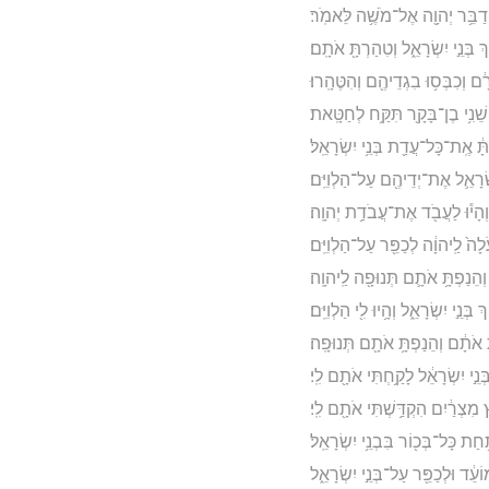
יְדַבֵּ֥ר יְהוָ֖ה אֶל־מֹשֶׁ֥ה לֵּאמֹֽר׃
 בְּנֵ֣י יִשְׂרָאֵ֑ל וְטִהַרְתָּ֖ אֹתָֽם׃
 וְכִבְּס֥וּ בִגְדֵיהֶ֖ם וְהִטֶּהָֽרוּ׃
שֵׁנִ֥י בֶן־בָּקָ֖ר תִּקַּ֥ח לְחַטָּֽאת׃
ָּ֔ אֶֽת־כָּל־עֲדַ֖ת בְּנֵ֥י יִשְׂרָאֵֽל׃
שְׂרָאֵ֛ל אֶת־יְדֵיהֶ֖ם עַל־הַלְוִיִּֽם׃
 וְהָי֕וּ לַעֲבֹ֖ד אֶת־עֲבֹדַ֥ת יְהוָֽה׃
 לַֽיהוָ֔ה לְכַפֵּ֖ר עַל־הַלְוִיִּֽם׃
 וְהֵנַפְתָּ֥ אֹתָ֛ם תְּנוּפָ֖ה לַֽיהוָֽה׃
בְּנֵ֣י יִשְׂרָאֵ֑ל וְהָ֥יוּ לִ֖י הַלְוִיִּֽם׃
֣ אֹתָ֔ם וְהֵנַפְתָּ֥ אֹתָ֖ם תְּנוּפָֽה׃
נֵ֣י יִשְׂרָאֵ֔ל לָקַ֥חְתִּי אֹתָ֖ם לִֽי׃
ץ מִצְרַ֔יִם הִקְדַּ֥שְׁתִּי אֹתָ֖ם לִֽי׃
֥חַת כָּל־בְּכ֖וֹר בִּבְנֵ֥י יִשְׂרָאֵֽל׃
עֵ֔ד וּלְכַפֵּ֖ר עַל־בְּנֵ֣י יִשְׂרָאֵ֑ל