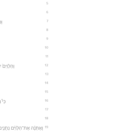
5
6
7
וְ
8
9
10
11
12
וְהַלְוִיִּם
13
14
15
16
כִּי֩
17
18
19
וָאֶתְּנָ֨ה אֶת־הַלְוִיִּ֜ם נְתֻנִ֣ים