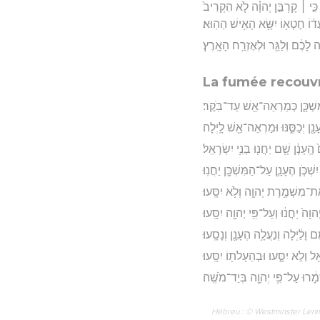
ִ֣י ׀ קָרְבַּ֣ן יְהוָ֗ה לֹ֤א הִקְרִיב֙
ֲד֔וֹ חֶטְא֥וֹ יִשָּׂ֖א הָאִ֥ישׁ הַהֽוּא׃
֣ה לָכֶ֔ם וְלַגֵּ֖ר וּלְאֶזְרַ֥ח הָאָֽרֶץ׃
La fumée recouv
ִשְׁכָּ֛ן כְּמַרְאֵה־אֵ֖שׁ עַד־בֹּֽקֶר׃
נָ֖ן יְכַסֶּ֑נּוּ וּמַרְאֵה־אֵ֖שׁ לָֽיְלָה׃
ֽעָנָ֔ן שָׁ֥ם יַחֲנ֖וּ בְּנֵ֥י יִשְׂרָאֵֽל׃
ְׁכֹּ֧ן הֶעָנָ֛ן עַל־הַמִּשְׁכָּ֖ן יַחֲנֽוּ׃
ֶת־מִשְׁמֶ֥רֶת יְהוָ֖ה וְלֹ֥א יִסָּֽעוּ׃
ָה֙ יַחֲנ֔וּ וְעַל־פִּ֥י יְהוָ֖ה יִסָּֽעוּ׃
 וָלַ֔יְלָה וְנַעֲלָ֥ה הֶעָנָ֖ן וְנָסָֽעוּ׃
 וְלֹ֣א יִסָּ֑עוּ וּבְהֵעָלֹת֖וֹ יִסָּֽעוּ׃
מָ֔רוּ עַל־פִּ֥י יְהוָ֖ה בְּיַד־מֹשֶֽׁה׃
Hébreu : © Westminster Lening