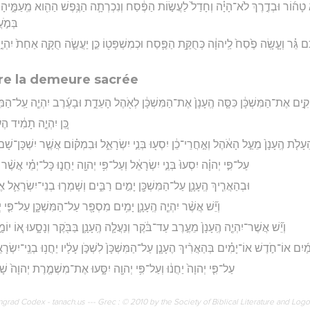
ָה֜וֹר וּבְדֶ֣רֶךְ לֹא־הָיָ֗ה וְחָדַל֙ לַעֲשׂ֣וֹת הַפֶּ֔סַח וְנִכְרְתָ֛ה הַנֶּ֥פֶשׁ הַהִ֖וא מֵֽעַמֶּ֑יהָ כּ
בְּמֹ֣ע
כֶ֜ם גֵּ֗ר וְעָ֤שָֽׂה פֶ֙סַח֙ לַֽיהוָ֔ה כְּחֻקַּ֥ת הַפֶּ֛סַח וּכְמִשְׁפָּט֖וֹ כֵּ֣ן יַעֲשֶׂ֑ה חֻקָּ֤ה אַחַת֙ יִהְיֶ
re la demeure sacrée
קִ֣ים אֶת־הַמִּשְׁכָּ֔ן כִּסָּ֤ה הֶֽעָנָן֙ אֶת־הַמִּשְׁכָּ֔ן לְאֹ֖הֶל הָעֵדֻ֑ת וּבָעֶ֜רֶב יִהְיֶ֧ה עַֽל־הַמּ
כֵּ֚ן יִהְיֶ֣ה תָמִ֔יד הֶעָ
ֵעָלֹ֤ת הֶֽעָנָן֙ מֵעַ֣ל הָאֹ֔הֶל וְאַ֣חֲרֵי־כֵ֔ן יִסְע֖וּ בְּנֵ֣י יִשְׂרָאֵ֑ל וּבִמְק֗וֹם אֲשֶׁ֤ר יִשְׁכָּן־שָׁם֙ הֶ
עַל־פִּ֣י יְהוָ֗ה יִסְעוּ֙ בְּנֵ֣י יִשְׂרָאֵ֔ל וְעַל־פִּ֥י יְהוָ֖ה יַחֲנ֑וּ כָּל־יְמֵ֗י אֲשֶׁ֨ר יִש
וּבְהַאֲרִ֧יךְ הֶֽעָנָ֛ן עַל־הַמִּשְׁכָּ֖ן יָמִ֣ים רַבִּ֑ים וְשָׁמְר֧וּ בְנֵי־יִשְׂרָאֵ֛ל א
וְיֵ֞שׁ אֲשֶׁ֨ר יִהְיֶ֧ה הֶֽעָנָ֛ן יָמִ֥ים מִסְפָּ֖ר עַל־הַמִּשְׁכָּ֑ן עַל־פִּ֤י יְהו
וְיֵ֞שׁ אֲשֶׁר־יִהְיֶ֤ה הֶֽעָנָן֙ מֵעֶ֣רֶב עַד־בֹּ֔קֶר וְנַעֲלָ֧ה הֶֽעָנָ֛ן בַּבֹּ֖קֶר וְנָסָ֑עוּ א֚וֹ יוֹמָ֣ם
מַ֜יִם אוֹ־חֹ֣דֶשׁ אוֹ־יָמִ֗ים בְּהַאֲרִ֨יךְ הֶעָנָ֤ן עַל־הַמִּשְׁכָּן֙ לִשְׁכֹּ֣ן עָלָ֔יו יַחֲנ֥וּ בְנֵֽי־יִשְׂרָאֵ֖ל
עַל־פִּ֤י יְהוָה֙ יַחֲנ֔וּ וְעַל־פִּ֥י יְהוָ֖ה יִסָּ֑עוּ אֶת־מִשְׁמֶ֤רֶת יְהוָה֙ שָׁ
rad Codex - tanach.us --- Grec : © 2010 by the Society of Biblical Literature and Log