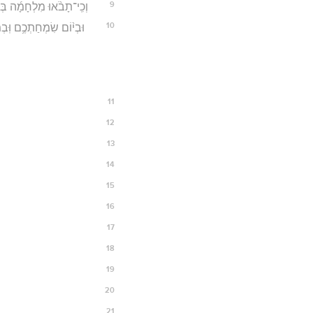
9
וְכִֽי־תָבֹ֨אוּ מִלְחָמָ֜ה בְּא
10
וּבְי֨וֹם שִׂמְחַתְכֶ֥ם וּֽבְמ
11
12
13
14
15
16
17
18
19
20
21