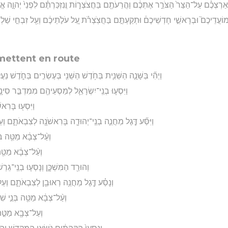
ַרְצְכֶ֗ם עַל־הַצַּר֙ הַצֹּרֵ֣ר אֶתְכֶ֔ם וַהֲרֵעֹתֶ֖ם בַּחֲצֹצְר֑וֹת וֲנִזְכַּרְתֶּ֗ם לִפְנֵי֙ יְהוָ֣ה אֱלֹ
וֹעֲדֵיכֶם֮ וּבְרָאשֵׁ֣י חָדְשֵׁיכֶם֒ וּתְקַעְתֶּ֣ם בַּחֲצֹֽצְרֹ֗ת עַ֚ל עֹלֹ֣תֵיכֶ֔ם וְעַ֖ל זִבְחֵ֣י שַׁלְמֵיכֶ
 mettent en route
וַיְהִ֞י בַּשָּׁנָ֧ה הַשֵּׁנִ֛ית בַּחֹ֥דֶשׁ הַשֵּׁנִ֖י בְּעֶשְׂרִ֣ים בַּחֹ֑דֶשׁ נַעֲ
וַיִּסְע֧וּ בְנֵֽי־יִשְׂרָאֵ֛ל לְמַסְעֵיהֶ֖ם מִמִּדְבַּ֣ר סִינָ֑י וַ
וַיִּסְע֖וּ בָּרִא
וַיִּסַּ֞ע דֶּ֣גֶל מַחֲנֵ֧ה בְנֵֽי־יְהוּדָ֛ה בָּרִאשֹׁנָ֖ה לְצִבְאֹתָ֑ם וְעַ
וְעַ֨ל־צְבָ֔א מַטֵּ֖ה בְּ
וְעַ֨ל־צְבָ֔א מַטֵּ֖ה 
וְהוּרַ֖ד הַמִּשְׁכָּ֑ן וְנָסְע֤וּ בְנֵֽי־גֵרְשׁוֹ
וְנָסַ֗ע דֶּ֛גֶל מַחֲנֵ֥ה רְאוּבֵ֖ן לְצִבְאֹתָ֑ם וְעַל
וְעַ֨ל־צְבָ֔א מַטֵּ֖ה בְּנֵ֣י שִׁמְ
וְעַל־צְבָ֖א מַטֵּ֣ה