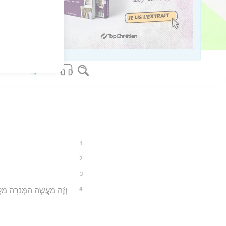
os Bible Software - sblgnt.com
1
2
3
4
וְזֶ֨ה מַעֲשֵׂ֤ה הַמְּנֹרָה֙ מִ