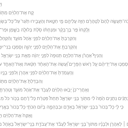
וַ
קַ֚ח אֶת־הַלְוִיִּ֔ם מִתּ֖וֹךְ
כֹֽה־תַעֲשֶׂ֤ה לָהֶם֙ לְטַֽהֲרָ֔ם הַזֵּ֥ה עֲלֵיהֶ֖ם מֵ֣י חַטָּ֑את וְהֶעֱבִ֤ירוּ תַ֙עַר֙ עַל־כָּל־בְּשָׂרָ֔ם
וְלָֽקְחוּ֙ פַּ֣ר בֶּן־בָּקָ֔ר וּמִנְחָת֔וֹ סֹ֖לֶת בְּלוּלָ֣ה בַשָּׁ֑מֶן וּפַר־
וְהִקְרַבְתָּ֙ אֶת־הַלְוִיִּ֔ם לִפְנֵ֖י אֹ֣הֶל מוֹעֵ֑ד וְהִ֨קְהַלְת
וְהִקְרַבְתָּ֥ אֶת־הַלְוִיִּ֖ם לִפְנֵ֣י יְהוָ֑ה וְסָמְכ֧וּ בְנֵי־יִ
וְהֵנִיף֩ אַהֲרֹ֨ן אֶת־הַלְוִיִּ֤ם תְּנוּפָה֙ לִפְנֵ֣י יְהוָ֔ה מֵאֵ֖ת בְּנֵ֣י יִשְׂרָאֵ֑ל
֙ יִסְמְכ֣וּ אֶת־יְדֵיהֶ֔ם עַ֖ל רֹ֣אשׁ הַפָּרִ֑ים וַ֠עֲשֵׂה אֶת־הָאֶחָ֨ד חַטָּ֜את וְאֶת־הָאֶחָ֤ד עֹלָה֙
וְהַֽעֲמַדְתָּ֙ אֶת־הַלְוִיִּ֔ם לִפְנֵ֥י אַהֲרֹ֖ן וְלִפְנֵ֣י בָנָ֑יו
וְהִבְדַּלְתָּ֙ אֶת־הַלְוִיִּ֔ם מִתּ֖וֹךְ 
וְאַֽחֲרֵי־כֵן֙ יָבֹ֣אוּ הַלְוִיִּ֔ם לַעֲבֹ֖ד אֶת־אֹ֣הֶל מוֹעֵ֑ד וְטִֽהַרְתָּ
 נְתֻנִ֨ים נְתֻנִ֥ים הֵ֙מָּה֙ לִ֔י מִתּ֖וֹךְ בְּנֵ֣י יִשְׂרָאֵ֑ל תַּחַת֩ פִּטְרַ֨ת כָּל־רֶ֜חֶם בְּכ֥וֹר כֹּל֙ מִבְּ
כִּ֣י לִ֤י כָל־בְּכוֹר֙ בִּבְנֵ֣י יִשְׂרָאֵ֔ל בָּאָדָ֖ם וּבַבְּהֵמָ֑ה בְּי֗וֹם הַכֹּתִ֤י כָל־בְּכוֹר֙ בְּאֶ֣רֶ
וָאֶקַּח֙ אֶת־הַלְוִיִּ֔ם תַּ
 ׀ לְאַהֲרֹ֣ן וּלְבָנָ֗יו מִתּוֹךְ֮ בְּנֵ֣י יִשְׂרָאֵל֒ לַעֲבֹ֞ד אֶת־עֲבֹדַ֤ת בְּנֵֽי־יִשְׂרָאֵל֙ בְּאֹ֣הֶל מוֹ