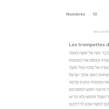
Nombres
10
Seuls les É
Les trompettes d
יְדַבֵּ֥ר יְהוָ֖ה אֶל־מֹשֶׁ֥ה לֵּאמֹֽר׃
ָֽעֵדָ֔ה וּלְמַסַּ֖ע אֶת־הַֽמַּחֲנֽוֹת׃
ָּל־הָ֣עֵדָ֔ה אֶל־פֶּ֖תַח אֹ֥הֶל מוֹעֵֽד׃
ְשִׂיאִ֔ים רָאשֵׁ֖י אַלְפֵ֥י יִשְׂרָאֵֽל׃
סְעוּ֙ הַֽמַּחֲנ֔וֹת הַחֹנִ֖ים קֵֽדְמָה׃
ָה תְּרוּעָ֥ה יִתְקְע֖וּ לְמַסְעֵיהֶֽם׃
הַקָּהָ֑ל תִּתְקְע֖וּ וְלֹ֥א תָרִֽיעוּ׃
ּ לָכֶ֛ם לְחֻקַּ֥ת עוֹלָ֖ם לְדֹרֹתֵיכֶֽם׃