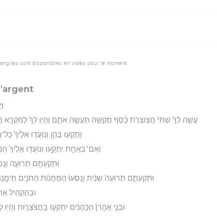
vangiles sont disponibles en vidéo pour le moment.
'argent
וַ
עֲשֵׂ֣ה לְךָ֗ שְׁתֵּי֙ חֲצֽוֹצְרֹ֣ת כֶּ֔סֶף מִקְשָׁ֖ה תַּעֲשֶׂ֣ה אֹתָ֑ם וְהָי֤וּ לְךָ֙ לְמִקְרָ֣א ה
וְתָקְע֖וּ בָּהֵ֑ן וְנֽוֹעֲד֤וּ אֵלֶ֙יךָ֙ כ
וְאִם־בְּאַחַ֖ת יִתְקָ֑עוּ וְנוֹעֲד֤וּ אֵלֶ֙יךָ֙ הַנּ
וּתְקַעְתֶּ֖ם תְּרוּעָ֑ה וְנָֽ
וּתְקַעְתֶּ֤ם תְּרוּעָה֙ שֵׁנִ֔ית וְנָֽסְעוּ֙ הַֽמַּחֲנ֔וֹת הַחֹנִ֖ים תֵּימָ֑נ
וּבְהַקְהִ֖יל אֶת־
וּבְנֵ֤י אַהֲרֹן֙ הַכֹּ֣הֲנִ֔ים יִתְקְע֖וּ בַּֽחֲצֹצְר֑וֹת וְהָי֥ו