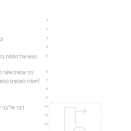
1
2
3
בְּ
4
5
וַיַּעֲשׂ֣וּ אֶת־הַפֶּ֡סַח בָּרִ
6
וַיְהִ֣י אֲנָשִׁ֗ים אֲשֶׁ֨ר ה
7
וַ֠יֹּאמְרוּ הָאֲנָשִׁ֤ים הָהֵ֙מָּ
8
9
10
דַּבֵּ֛ר אֶל־בְּנֵ֥י
11
12