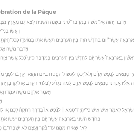
ébration de la Pâque
וַיְדַבֵּ֣ר יְהוָ֣ה אֶל־מֹשֶׁ֣ה בְמִדְבַּר־סִ֠ינַי בַּשָּׁנָ֨ה הַשֵּׁנִ֜ית לְצֵאתָ֨ם מֵאֶ֧רֶץ מִצְ
וְיַעֲשׂ֧וּ בְנֵי
אַרְבָּעָ֣ה עָשָֽׂר־י֠וֹם בַּחֹ֨דֶשׁ הַזֶּ֜ה בֵּ֧ין הָֽעֲרְבַּ֛יִם תַּעֲשׂ֥וּ אֹת֖וֹ בְּמוֹעֲד֑וֹ כְּכָל־חֻקֹּתָ֥יו
וַיְדַבֵּ֥ר מֹשֶׁ֛ה אֶל־
אשׁ֡וֹן בְּאַרְבָּעָה֩ עָשָׂ֨ר י֥וֹם לַחֹ֛דֶשׁ בֵּ֥ין הָעַרְבַּ֖יִם בְּמִדְבַּ֣ר סִינָ֑י כְּ֠כֹל אֲשֶׁ֨ר צִוָּ֤ה 
ָי֤וּ טְמֵאִים֙ לְנֶ֣פֶשׁ אָדָ֔ם וְלֹא־יָכְל֥וּ לַעֲשֹׂת־הַפֶּ֖סַח בַּיּ֣וֹם הַה֑וּא וַֽיִּקְרְב֞וּ לִפְנֵ֥י מֹשֶׁ
ה֙ אֵלָ֔יו אֲנַ֥חְנוּ טְמֵאִ֖ים לְנֶ֣פֶשׁ אָדָ֑ם לָ֣מָּה נִגָּרַ֗ע לְבִלְתִּ֨י הַקְרִ֜ב אֶת־קָרְבַּ֤ן יְהוָה֙ בּ
וַיֹּ֥אמֶר אֲלֵהֶ֖ם מֹשֶׁ֑ה עִמְד֣וּ וְאֶ
וַ
 יִשְׂרָאֵ֖ל לֵאמֹ֑ר אִ֣ישׁ אִ֣ישׁ כִּי־יִהְיֶֽה־טָמֵ֣א ׀ לָנֶ֡פֶשׁ אוֹ֩ בְדֶ֨רֶךְ רְחֹקָ֜הׄ לָכֶ֗ם א֚וֹ לְ
בַּחֹ֨דֶשׁ הַשֵּׁנִ֜י בְּאַרְבָּעָ֨ה עָשָׂ֥ר י֛וֹם בֵּ֥ין הָעַרְבַּ֖יִם יַעֲשׂ֣וּ אֹת
לֹֽא־יַשְׁאִ֤ירוּ מִמֶּ֙נּוּ֙ עַד־בֹּ֔קֶר וְעֶ֖צֶם לֹ֣א יִשְׁבְּרוּ־ב֑וֹ כ