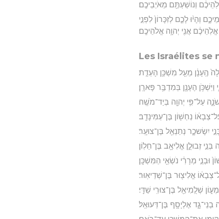
ֽהֵיכֶ֔ם וְנוֹשַׁעְתֶּ֖ם מֵאֹיְבֵיכֶֽם׃
֑ם וְהָי֨וּ לָכֶ֤ם לְזִכָּרוֹן֙ לִפְנֵ֣י
אֱלֹֽהֵיכֶ֔ם אֲנִ֖י יְהוָ֥ה אֱלֹהֵיכֶֽם׃
Les Israélites se
לָה֙ הֶֽעָנָ֔ן מֵעַ֖ל מִשְׁכַּ֥ן הָעֵדֻֽת׃
יִּשְׁכֹּ֥ן הֶעָנָ֖ן בְּמִדְבַּ֥ר פָּארָֽן׃
שֹׁנָ֑ה עַל־פִּ֥י יְהוָ֖ה בְּיַד־מֹשֶֽׁה׃
ל־צְבָא֔וֹ נַחְשׁ֖וֹן בֶּן־עַמִּינָדָֽב׃
נֵ֣י יִשָׂשכָ֑ר נְתַנְאֵ֖ל בֶּן־צוּעָֽר׃
בְּנֵ֣י זְבוּלֻ֑ן אֱלִיאָ֖ב בֶּן־חֵלֽוֹן׃
ן֙ וּבְנֵ֣י מְרָרִ֔י נֹשְׂאֵ֖י הַמִּשְׁכָּֽן׃
־צְבָא֔וֹ אֱלִיצ֖וּר בֶּן־שְׁדֵיאֽוּר׃
ע֑וֹן שְׁלֻֽמִיאֵ֖ל בֶּן־צוּרִֽי שַׁדָּֽי׃
 בְנֵי־גָ֑ד אֶלְיָסָ֖ף בֶּן־דְּעוּאֵֽל׃