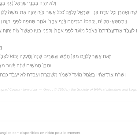
וְלֹ֨א יִהְיֶ֜ה בִּבְנֵ֤י יִשְׂרָאֵל֙ נֶ֔גֶף בְּ
ֹשֶׁ֧ה וְאַהֲרֹ֛ן וְכָל־עֲדַ֥ת בְּנֵי־יִשְׂרָאֵ֖ל לַלְוִיִּ֑ם כְּ֠כֹל אֲשֶׁר־צִוָּ֨ה יְהוָ֤ה אֶת־מֹשֶׁה֙ לַלְוִיִּ֔
וַיִּֽתְחַטְּא֣וּ הַלְוִיִּ֗ם וַֽיְכַבְּסוּ֙ בִּגְדֵיהֶ֔ם וַיָּ֨נֶף אַהֲרֹ֥ן אֹתָ֛ם תְּנוּפָ֖ה לִפְנֵ֣י יְהוָ֑ה
ִ֗ם לַעֲבֹ֤ד אֶת־עֲבֹֽדָתָם֙ בְּאֹ֣הֶל מוֹעֵ֔ד לִפְנֵ֥י אַהֲרֹ֖ן וְלִפְנֵ֣י בָנָ֑יו כַּאֲשֶׁר֩ צִוָּ֨ה יְהוָ֤ה א
וַ
זֹ֖את אֲשֶׁ֣ר לַלְוִיִּ֑ם מִבֶּן֩ חָמֵ֨שׁ וְעֶשְׂרִ֤ים שָׁנָה֙ וָמַ֔עְלָה יָבוֹא֙ לִצְב
וּמִבֶּן֙ חֲמִשִּׁ֣ים שָׁנָ֔ה יָשׁ֖וּב מִצ
וְשֵׁרֵ֨ת אֶת־אֶחָ֜יו בְּאֹ֤הֶל מוֹעֵד֙ לִשְׁמֹ֣ר מִשְׁמֶ֔רֶת וַעֲבֹדָ֖ה לֹ֣א יַעֲבֹ֑ד כָּ֛כָה תּ
rad Codex - tanach.us --- Grec : © 2010 by the Society of Biblical Literature and Log
vangiles sont disponibles en vidéo pour le moment.