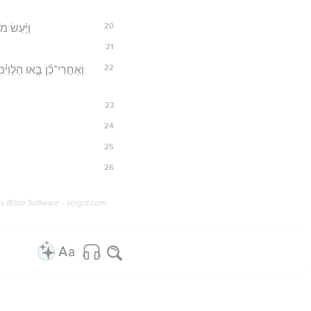
20
וַיַּ֨עַשׂ מ
21
22
וְאַחֲרֵי־כֵ֞ן בָּ֣אוּ הַלְוִיּ
23
24
25
26
os Bible Software - sblgnt.com