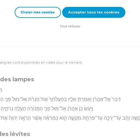
Accepter tous les cookies
Choisir mes cookies
rad Codex - tanach.us --- Grec : © 2010 by the Society of Biblical Literature and Log
Tout refuser
vangiles sont disponibles en vidéo pour le moment.
 des lampes
וַ
דַּבֵּר֙ אֶֽל־אַהֲרֹ֔ן וְאָמַרְתָּ֖ אֵלָ֑יו בְּהַעֲלֹֽתְךָ֙ אֶת־הַנֵּרֹ֔ת אֶל־מוּל֙ פְּנֵ֣י הַמּ
וַיַּ֤עַשׂ כֵּן֙ אַהֲרֹ֔ן אֶל־מוּל֙ פְּנֵ֣י הַמְּנוֹרָ֔ה הֶעֱלָ֖ה נֵרֹתֶ֑יהָ
קְשָׁ֣ה זָהָ֔ב עַד־יְרֵכָ֥הּ עַד־פִּרְחָ֖הּ מִקְשָׁ֣ה הִ֑וא כַּמַּרְאֶ֗ה אֲשֶׁ֨ר הֶרְאָ֤ה יְהוָה֙ אֶת־מ
es lévites