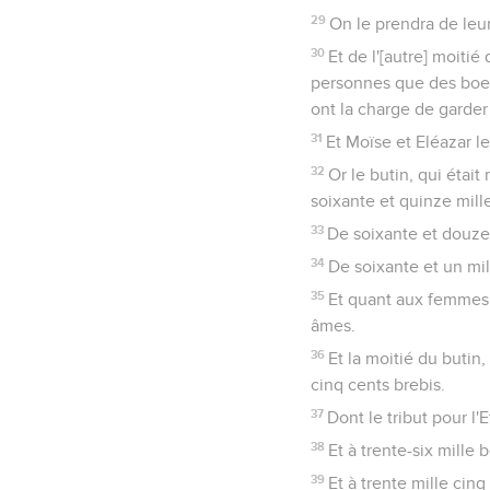
29
On le prendra de leur
30
Et de l'[autre] moitié
personnes que des boeuf
ont la charge de garder 
31
Et Moïse et Eléazar l
32
Or le butin, qui était 
soixante et quinze mille
33
De soixante et douze 
34
De soixante et un mil
35
Et quant aux femmes 
âmes.
36
Et la moitié du butin,
cinq cents brebis.
37
Dont le tribut pour l'
38
Et à trente-six mille
39
Et à trente mille cinq