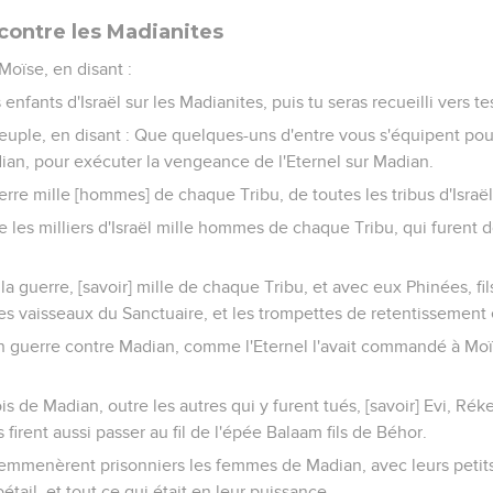
 contre les Madianites
 Moïse, en disant :
enfants d'Israël sur les Madianites, puis tu seras recueilli vers t
uple, en disant : Que quelques-uns d'entre vous s'équipent pour 
adian, pour exécuter la vengeance de l'Eternel sur Madian.
rre mille [hommes] de chaque Tribu, de toutes les tribus d'Israël
 les milliers d'Israël mille hommes de chaque Tribu, qui furen
la guerre, [savoir] mille de chaque Tribu, et avec eux Phinées, fil
 les vaisseaux du Sanctuaire, et les trompettes de retentissement
n guerre contre Madian, comme l'Eternel l'avait commandé à Moïse
ois de Madian, outre les autres qui y furent tués, [savoir] Evi, Ré
s firent aussi passer au fil de l'épée Balaam fils de Béhor.
l emmenèrent prisonniers les femmes de Madian, avec leurs petits 
étail, et tout ce qui était en leur puissance.