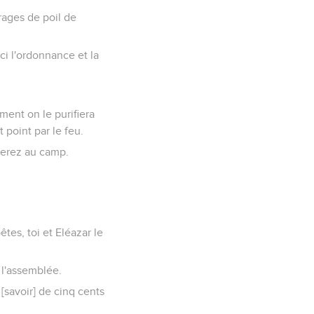
rages de poil de
ici l'ordonnance et la
ement on le purifiera
 point par le feu.
rerez au camp.
tes, toi et Eléazar le
e l'assemblée.
 [savoir] de cinq cents