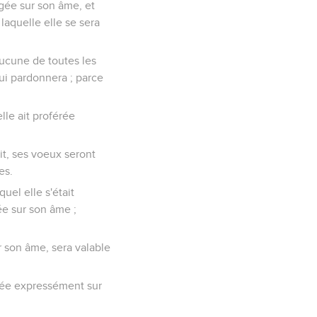
igée sur son âme, et
 laquelle elle se sera
aucune de toutes les
lui pardonnera ; parce
lle ait proférée
dit, ses voeux seront
es.
uel elle s'était
ée sur son âme ;
ur son âme, sera valable
ligée expressément sur