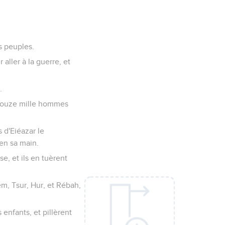
es peuples.
aller à la guerre, et
.
t douze mille hommes
s d'Eiéazar le
 en sa main.
, et ils en tuèrent
kem, Tsur, Hur, et Rébah,
enfants, et pillèrent