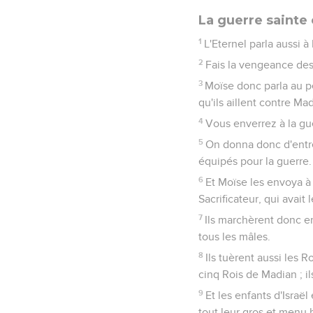
La guerre sainte
1
L'Eternel parla aussi à
2
Fais la vengeance des 
3
Moïse donc parla au pe
qu'ils aillent contre M
4
Vous enverrez à la gue
5
On donna donc d'entre
équipés pour la guerre.
6
Et Moïse les envoya à 
Sacrificateur, qui avait
7
Ils marchèrent donc e
tous les mâles.
8
Ils tuèrent aussi les R
cinq Rois de Madian ; il
9
Et les enfants d'Israë
tout leur gros et menu b