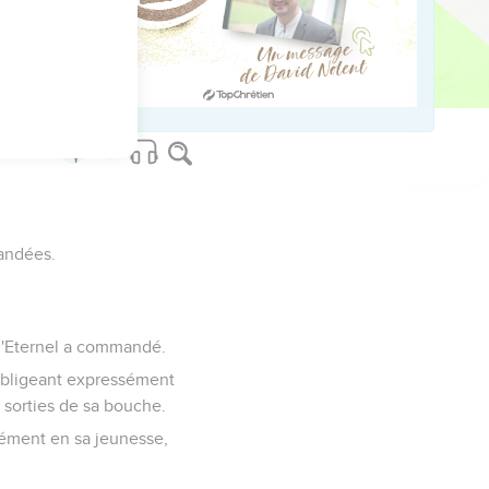
on aspersion.
s offrandes volontaires,
mandées.
e l'Eternel a commandé.
'obligeant expressément
t sorties de sa bouche.
sément en sa jeunesse,