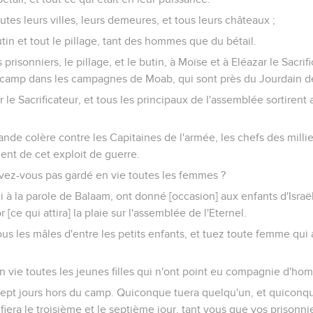
outes leurs villes, leurs demeures, et tous leurs châteaux ;
 butin et tout le pillage, tant des hommes que du bétail.
 prisonniers, le pillage, et le butin, à Moïse et à Eléazar le Sacrif
au camp dans les campagnes de Moab, qui sont près du Jourdain d
 le Sacrificateur, et tous les principaux de l'assemblée sortirent
ande colère contre les Capitaines de l'armée, les chefs des millie
ient de cet exploit de guerre.
'avez-vous pas gardé en vie toutes les femmes ?
ui à la parole de Balaam, ont donné [occasion] aux enfants d'Isra
r [ce qui attira] la plaie sur l'assemblée de l'Eternel.
us les mâles d'entre les petits enfants, et tuez toute femme qu
 vie toutes les jeunes filles qui n'ont point eu compagnie d'ho
ept jours hors du camp. Quiconque tuera quelqu'un, et quiconq
ifiera le troisième et le septième jour, tant vous que vos prisonni