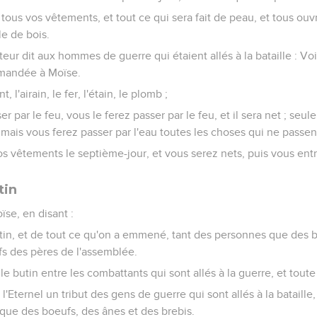
 tous vos vêtements, et tout ce qui sera fait de peau, et tous ouv
le de bois.
ateur dit aux hommes de guerre qui étaient allés à la bataille : Vo
mmandée à Moïse.
t, l'airain, le fer, l'étain, le plomb ;
r par le feu, vous le ferez passer par le feu, et il sera net ; seul
 mais vous ferez passer par l'eau toutes les choses qui ne passent
os vêtements le septième-jour, et vous serez nets, puis vous ent
tin
oïse, en disant :
tin, et de tout ce qu'on a emmené, tant des personnes que des bê
efs des pères de l'assemblée.
le butin entre les combattants qui sont allés à la guerre, et tout
l'Eternel un tribut des gens de guerre qui sont allés à la bataille,
que des boeufs, des ânes et des brebis.