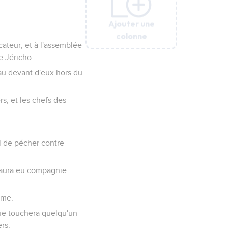
Ajouter une
Ajouter une
Ajouter une
Ajouter une
Ajouter une
colonne
colonne
colonne
colonne
colonne
icateur, et à l'assemblée
e Jéricho.
 au devant d'eux hors du
rs, et les chefs des
ël de pécher contre
i aura eu compagnie
mme.
ue touchera quelqu'un
ers.