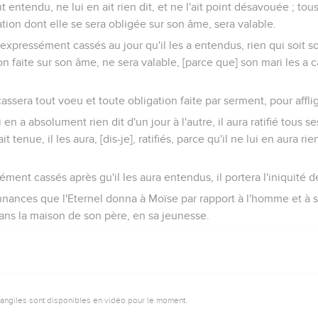
t entendu, ne lui en ait rien dit, et ne l'ait point désavouée ; to
ation dont elle se sera obligée sur son âme, sera valable.
 expressément cassés au jour qu'il les a entendus, rien qui soit so
on faite sur son âme, ne sera valable, [parce que] son mari les a cas
cassera tout voeu et toute obligation faite par serment, pour affli
 en a absolument rien dit d'un jour à l'autre, il aura ratifié tous s
t tenue, il les aura, [dis-je], ratifiés, parce qu'il ne lui en aura rien 
sément cassés après gu'il les aura entendus, il portera l'iniquité
onnances que l'Eternel donna à Moïse par rapport à l'homme et à 
 dans la maison de son père, en sa jeunesse.
vangiles sont disponibles en vidéo pour le moment.