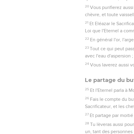
20
Vous purifierez aussi
chèvre, et toute vaissel
21
Et Eléazar le Sacrific
Loi que l'Eternel a co
22
En général l'or, l'argen
23
Tout ce qui peut passe
avec l'eau d'aspersion ;
24
Vous laverez aussi v
Le partage du bu
25
Et l'Eternel parla à M
26
Fais le compte du bu
Sacrificateur, et les ch
27
Et partage par moitié 
28
Tu lèveras aussi pour 
un, tant des personnes 