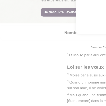
38
Et un bouc [en offran
39
Vous offrirez ces cho
selon vos holocaustes, 
Nombres
30
Seuls les É
1
Et Moïse parla aux enf
Loi sur les vœux
2
Moïse parla aussi aux 
3
Quand un homme aura f
sur son âme, il ne viole
4
Mais quand une femme 
[étant encore] dans la 