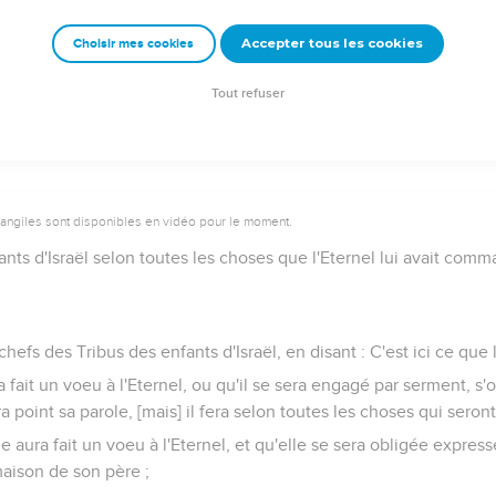
de pour le] péché, outre l'holocauste continuel, son gâteau, et s
Accepter tous les cookies
Choisir mes cookies
ses à l'Eternel dans vos fêtes solennelles, outre vos vœux, et vo
vos gâteaux, vos aspersions, et vos sacrifices de prospérités.
Tout refuser
vangiles sont disponibles en vidéo pour le moment.
ants d'Israël selon toutes les choses que l'Eternel lui avait com
chefs des Tribus des enfants d'Israël, en disant : C'est ici ce qu
ait un voeu à l'Eternel, ou qu'il se sera engagé par serment, s
ra point sa parole, [mais] il fera selon toutes les choses qui seron
aura fait un voeu à l'Eternel, et qu'elle se sera obligée expres
maison de son père ;