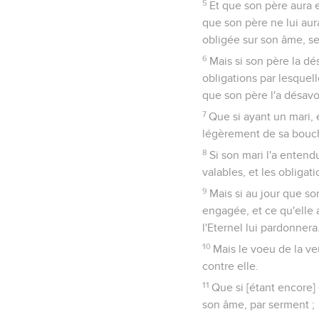
5
Et que son père aura e
que son père ne lui aura
obligée sur son âme, se
6
Mais si son père la dé
obligations par lesquell
que son père l'a désav
7
Que si ayant un mari, 
légèrement de sa bouche
8
Si son mari l'a entendu
valables, et les obligat
9
Mais si au jour que son
engagée, et ce qu'elle 
l'Eternel lui pardonnera
10
Mais le voeu de la ve
contre elle.
11
Que si [étant encore] 
son âme, par serment ;