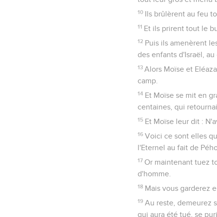
10
Ils brûlèrent au feu t
11
Et ils prirent tout le
12
Puis ils amenèrent les
des enfants d'Israël, 
13
Alors Moïse et Eléazar
camp.
14
Et Moïse se mit en gr
centaines, qui retourna
15
Et Moïse leur dit : N
16
Voici ce sont elles q
l'Eternel au fait de Pého
17
Or maintenant tuez to
d'homme.
18
Mais vous garderez en
19
Au reste, demeurez s
qui aura été tué, se pur