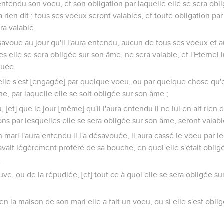
ntendu son voeu, et son obligation par laquelle elle se sera obl
 rien dit ; tous ses voeux seront valables, et toute obligation par
ra valable.
savoue au jour qu'il l'aura entendu, aucun de tous ses voeux et 
es elle se sera obligée sur son âme, ne sera valable, et l'Eternel 
ouée.
elle s'est [engagée] par quelque voeu, ou par quelque chose qu'e
, par laquelle elle se soit obligée sur son âme ;
, [et] que le jour [même] qu'il l'aura entendu il ne lui en ait rien 
ions par lesquelles elle se sera obligée sur son âme, seront valabl
 mari l'aura entendu il l'a désavouée, il aura cassé le voeu par leq
avait légèrement proféré de sa bouche, en quoi elle s'était oblig
.
uve, ou de la répudiée, [et] tout ce à quoi elle se sera obligée s
en la maison de son mari elle a fait un voeu, ou si elle s'est ob