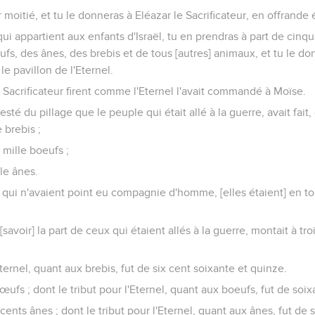
 moitié, et tu le donneras à Eléazar le Sacrificateur, en offrande 
 qui appartient aux enfants d'Israël, tu en prendras à part de cinq
s, des ânes, des brebis et de tous [autres] animaux, et tu le do
le pavillon de l'Eternel.
e Sacrificateur firent comme l'Eternel l'avait commandé à Moïse.
resté du pillage que le peuple qui était allé à la guerre, avait fait,
 brebis ;
mille boeufs ;
le ânes.
qui n'avaient point eu compagnie d'homme, [elles étaient] en to
 [savoir] la part de ceux qui étaient allés à la guerre, montait à tr
Eternel, quant aux brebis, fut de six cent soixante et quinze.
 bœufs ; dont le tribut pour l'Eternel, quant aux boeufs, fut de so
 cents ânes ; dont le tribut pour l'Eternel, quant aux ânes, fut de