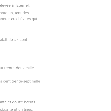
élevée à l'Eternel.
uante un, tant des
nneras aux Lévites qui
 était de six cent
ut trente-deux mille
ois cent trente-sept mille
ixante et douze bœufs.
 soixante et un ânes.