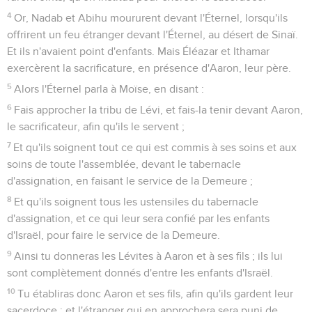
4
Or, Nadab et Abihu moururent devant l'Éternel, lorsqu'ils
offrirent un feu étranger devant l'Éternel, au désert de Sinaï.
Et ils n'avaient point d'enfants. Mais Éléazar et Ithamar
exercèrent la sacrificature, en présence d'Aaron, leur père.
5
Alors l'Éternel parla à Moïse, en disant :
6
Fais approcher la tribu de Lévi, et fais-la tenir devant Aaron,
le sacrificateur, afin qu'ils le servent ;
7
Et qu'ils soignent tout ce qui est commis à ses soins et aux
soins de toute l'assemblée, devant le tabernacle
d'assignation, en faisant le service de la Demeure ;
8
Et qu'ils soignent tous les ustensiles du tabernacle
d'assignation, et ce qui leur sera confié par les enfants
d'Israël, pour faire le service de la Demeure.
9
Ainsi tu donneras les Lévites à Aaron et à ses fils ; ils lui
sont complètement donnés d'entre les enfants d'Israël.
10
Tu établiras donc Aaron et ses fils, afin qu'ils gardent leur
sacerdoce ; et l'étranger qui en approchera sera puni de