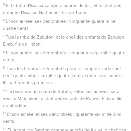
5
Et la tribu d'Issacar campera auprès de lui ; et le chef des
enfants d'Issacar, Nathanaël, fils de Tsuar,
6
Et son armée, ses dénombrés : cinquante-quatre mille
quatre cents.
7
Puis la tribu de Zabulon, et le chef des enfants de Zabulon,
Eliab, fils de Hélon,
8
Et son armée, ses dénombrés : cinquante-sept mille quatre
cents.
9
Tous les hommes dénombrés pour le camp de Juda sont
cent quatre-vingt-six mille quatre cents, selon leurs armées.
Ils partiront les premiers.
10
La bannière du camp de Ruben, selon ses armées, sera
vers le Midi, avec le chef des enfants de Ruben, Elitsur, fils
de Shedéur,
11
Et son armée, et ses dénombrés : quarante-six mille cinq
cents.
12
Et la tribu de Siméon campera auprès de lui, et le chef des