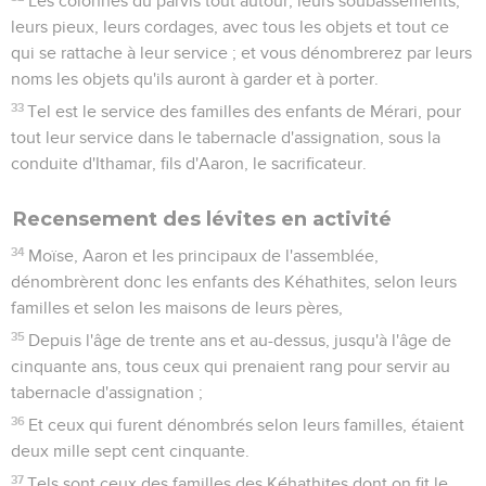
Les colonnes du parvis tout autour, leurs soubassements,
leurs pieux, leurs cordages, avec tous les objets et tout ce
qui se rattache à leur service ; et vous dénombrerez par leurs
noms les objets qu'ils auront à garder et à porter.
33
Tel est le service des familles des enfants de Mérari, pour
tout leur service dans le tabernacle d'assignation, sous la
conduite d'Ithamar, fils d'Aaron, le sacrificateur.
Recensement des lévites en activité
34
Moïse, Aaron et les principaux de l'assemblée,
dénombrèrent donc les enfants des Kéhathites, selon leurs
familles et selon les maisons de leurs pères,
35
Depuis l'âge de trente ans et au-dessus, jusqu'à l'âge de
cinquante ans, tous ceux qui prenaient rang pour servir au
tabernacle d'assignation ;
36
Et ceux qui furent dénombrés selon leurs familles, étaient
deux mille sept cent cinquante.
37
Tels sont ceux des familles des Kéhathites dont on fit le