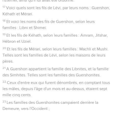
l'Éternel, ainsi qu'il lui avait été ordonné.
17
Voici quels sont les fils de Lévi, par leurs noms : Guershon,
Kéhath et Mérari.
18
Et voici les noms des fils de Guershon, selon leurs
familles : Libni et Shimeï.
19
Et les fils de Kéhath, selon leurs familles : Amram, Jitshar,
Hébron et Uziel.
20
Et les fils de Mérari, selon leurs familles : Machli et Mushi.
Telles sont les familles de Lévi, selon les maisons de leurs
pères.
21
A Guershon appartient la famille des Libnites, et la famille
des Simhites. Telles sont les familles des Guershonites.
22
Ceux d'entre eux qui furent dénombrés, en comptant tous
les mâles, depuis l'âge d'un mois et au-dessus, étaient sept
mille cinq cents.
23
Les familles des Guershonites campaient derrière la
Demeure, vers l'Occident ;