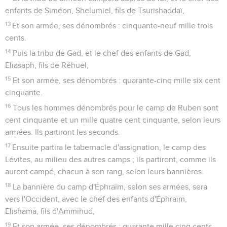
enfants de Siméon, Shelumiel, fils de Tsurishaddaï,
13
Et son armée, ses dénombrés : cinquante-neuf mille trois
cents.
14
Puis la tribu de Gad, et le chef des enfants de Gad,
Eliasaph, fils de Réhuel,
15
Et son armée, ses dénombrés : quarante-cinq mille six cent
cinquante.
16
Tous les hommes dénombrés pour le camp de Ruben sont
cent cinquante et un mille quatre cent cinquante, selon leurs
armées. Ils partiront les seconds.
17
Ensuite partira le tabernacle d'assignation, le camp des
Lévites, au milieu des autres camps ; ils partiront, comme ils
auront campé, chacun à son rang, selon leurs bannières.
18
La bannière du camp d'Éphraïm, selon ses armées, sera
vers l'Occident, avec le chef des enfants d'Éphraïm,
Elishama, fils d'Ammihud,
19
Et son armée, ses dénombrés : quarante mille cinq cents.