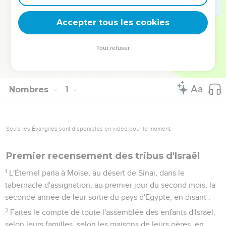
l’a été pour Israël dans le désert, « Dieu est fidèle » (1 Co
10.13).
Accepter tous les cookies
La Bible Du Semeur Copyright © 1992, 1999 by Biblica, Inc.® Used by
Tout refuser
permission. All rights reserved worldwide.
Nombres
1
Seuls les Évangiles sont disponibles en vidéo pour le moment.
Premier recensement des tribus d'Israël
1
L'Éternel parla à Moïse, au désert de Sinaï, dans le
tabernacle d'assignation, au premier jour du second mois, la
seconde année de leur sortie du pays d'Égypte, en disant :
2
Faites le compte de toute l'assemblée des enfants d'Israël,
selon leurs familles, selon les maisons de leurs pères, en