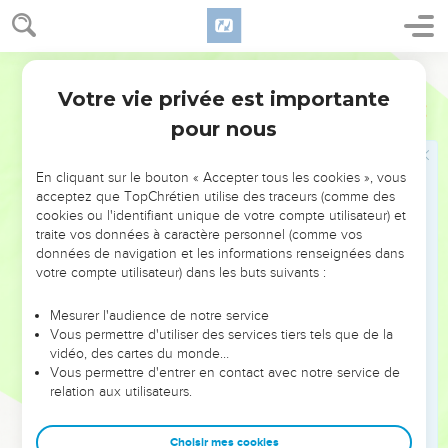
végétation était autrefois plus dense qu’aujourd’hui. Israël
repart ainsi vers le sud et suit un itinéraire aujourd’hui
Ostervald
difficile à jalonner, plus de la moitié des noms de lieux
Votre vie privée est importante
n’ayant pu être identifiés ; celui-ci est résumé au chapitre
Nombres
Introduction
33. Le livre se termine, une génération plus tard, dans les
pour nous
plaines de Moab, à l’est de la mer Morte, sur les préparatifs
de la conquête de Canaan.
En cliquant sur le bouton « Accepter tous les cookies », vous
acceptez que TopChrétien utilise des traceurs (comme des
L’auteur n’omet pas de raconter les crises et les révoltes,
cookies ou l'identifiant unique de votre compte utilisateur) et
traite vos données à caractère personnel (comme vos
souvent tragiques, qui ont caractérisé le séjour d’Israël au
données de navigation et les informations renseignées dans
désert : jalousie de Miryam et d’Aaron (ch. 12), crainte et
votre compte utilisateur) dans les buts suivants :
incrédulité du peuple (ch. 13 et 14), rébellion contre Moïse et
Aaron (ch.16 à 18), murmures (ch. 20), idolâtrie et immoralité
Mesurer l'audience de notre service
Vous permettre d'utiliser des services tiers tels que de la
(ch. 25). Le Nouveau Testament nous encourage à nous
vidéo, des cartes du monde…
laisser instruire par ces événements : « Tous ces faits nous
Vous permettre d'entrer en contact avec notre service de
servent d’exemples pour nous avertir de ne pas tolérer en
relation aux utilisateurs.
nous de mauvais désirs comme ceux auxquels ils ont
succombé » (1 Co 10.6). Mais il rappelle aussi que, comme il
Choisir mes cookies