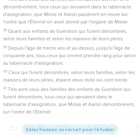
dénombrement, tous ceux qui servaient dans le tabernacle
d'assignation, que Moïse et Aaron passèrent en revue sur
l'ordre que l'Éternel en avait donné par l'organe de Moïse.
38
Quant aux enfants de Guershon qui furent dénombrés,
selon leurs familles et selon les maisons de leurs pères,
39
Depuis l'âge de trente ans et au-dessus, jusqu'à l'âge de
cinquante ans, tous ceux qui vinrent prendre rang pour servir
au tabernacle d'assignation,
40
Ceux qui furent dénombrés, selon leurs familles, selon les
maisons de leurs pères, étaient deux mille six cent trente.
41
Tels sont ceux des familles des enfants de Guershon qui
furent dénombrés, tous ceux qui servaient dans le
tabernacle d'assignation, que Moïse et Aaron dénombrèrent,
sur l'ordre de l'Éternel.
42
Quant à ceux des familles des enfants de Mérari, qui
furent dénombrés, selon leurs familles, selon les maisons de
Contenus
Versions
Commentaires
Strong
Dictionnaire
leurs pères,