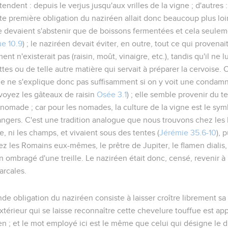
entendent :
depuis le verjus jusqu'aux vrilles de la vigne
; d'autres 
tte première obligation du naziréen allait donc beaucoup plus lo
ne devaient s'abstenir que de boissons fermentées et cela seule
ue 10.9
) ; le naziréen devait éviter, en outre, tout ce qui provena
t n'existerait pas (raisin, moût, vinaigre, etc.), tandis qu'il ne lu
tes ou de telle autre matière qui servait à préparer la cervoise. 
gne ne s'explique donc pas suffisamment si on y voit une condam
voyez les gâteaux de raisin
Osée 3.1
) ; elle semble provenir du t
nomade ; car pour les nomades, la culture de la vigne est le sym
angers. C'est une tradition analogue que nous trouvons chez les 
ne, ni les champs, et vivaient sous des tentes (
Jérémie 35.6-10
), 
ez les Romains eux-mêmes, le prêtre de Jupiter, le
flamen dialis
 ombragé d'une treille. Le naziréen était donc, censé, revenir à l
arcales.
nde obligation du naziréen consiste à laisser croître librement sa c
térieur qui se laisse reconnaître cette chevelure touffue est app
en ; et le mot employé ici est le même que celui qui désigne le