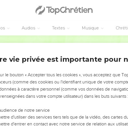
e est unique en son genre dans tout l'Ancien Testament, en ce qu'e
onnue sous le nom d'
ordalie
ou
jugement de Dieu
; tout au plus 
moins éloignée, le cas de la verge d'Aaron qui fleurit dans le T
éos
Audios
Textes
Musique
Chrét
ugement de Dieu était pratiqué chez plusieurs peuples de l'antiqui
nt le moyen-âge, et le duel en est encore aujourd'hui un reste 
Bible annotée
jalousie diffère par deux traits essentiels du jugement de Dieu us
ttre en lumière l'innocence ou la culpabilité de l'accusé, après q
re vie privée est importante pour 
 peine, si le crime était constaté ; puis l'épreuve était, de sa n
consistait à préserver l'innocent de ses conséquences funestes. Da
sur le bouton « Accepter tous les cookies », vous acceptez que T
eine en même temps qu'il prononce la sentence de culpabilité, e
traceurs (comme des cookies ou l'identifiant unique de votre compte 
mêmes, ne deviennent malsaines que pour la coupable.
s données à caractère personnel (comme vos données de navigatio
 renseignées dans votre compte utilisateur) dans les buts suivants 
orte le cachet d'une haute antiquité. Un détail doit faire admettre 
 temple : le temple était dallé, et c'est dans le
Tabernacle
seulem
audience de notre service
e du sol. Après l'exil, les Juifs cherchèrent à restreindre beauc
ttre d'utiliser des services tiers tels que de la vidéo, des cartes
e et ils finirent par l'abolir complètement, peu avant la ruine de 
ttre d'entrer en contact avec notre service de relation aux utilisat