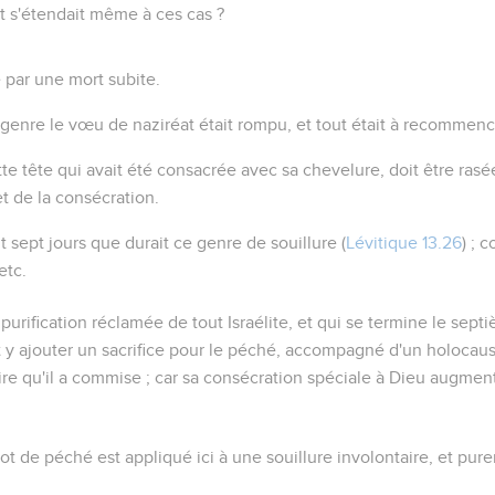
t s'étendait même à ces cas ?
 par une mort subite.
 genre le vœu de naziréat était rompu, et tout était à recommenc
te tête qui avait été consacrée avec sa chevelure, doit être ras
 de la consécration.
it sept jours que durait ce genre de souillure (
Lévitique 13.26
) ; 
 etc.
purification réclamée de tout Israélite, et qui se termine le septi
oit y ajouter un sacrifice pour le péché, accompagné d'un holocaus
ire qu'il a commise ; car sa consécration spéciale à Dieu augment
ot de péché est appliqué ici à une souillure involontaire, et pure