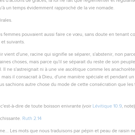
ces d'actions de grâces, la loi ne fait que réglementer et régulari
u'à un temps évidemment rapproché de la vie nomade.
rales.
es femmes pouvaient aussi faire ce vœu, sans doute en tenant co
et suivants.
ir
vient d'une, racine qui signifie
se séparer, s'abstenir
, non parce
aines choses, mais parce qu'il se séparait du reste de son peupl
. Il ne s'astreignait ni à une vie ascétique comme les anachorète
, mais il consacrait à Dieu, d'une manière spéciale et pendant un
us sachions autre chose du mode de cette consécration que les t
 c'est-à-dire de toute boisson enivrante (voir
Lévitique 10.9
, note)
îchissante.
Ruth 2.14
ne...
Les mots que nous traduisons par
pépin
et
peau
de raisin n