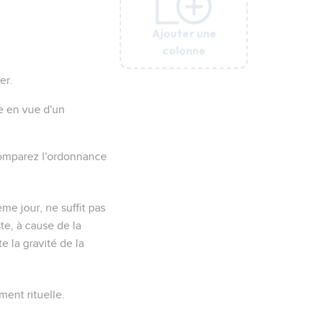
Ajouter une
Ajouter une
Ajouter une
Ajouter une
Ajouter une
colonne
colonne
colonne
colonne
colonne
er.
ée en vue d'un
comparez l'ordonnance
ème jour, ne suffit pas
te, à cause de la
e la gravité de la
ment rituelle.