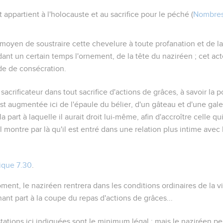
 appartient à l'holocauste et au sacrifice pour le péché (
Nombres
moyen de soustraire cette chevelure à toute profanation et de la
ant un certain temps l'ornement, de la tête du naziréen ; cet act
de de consécration.
 sacrificateur dans tout sacrifice d'actions de grâces, à savoir la p
est augmentée ici de l'épaule du bélier, d'un gâteau et d'une galet
la part à laquelle il aurait droit lui-même, afin d'accroître celle 
l montre par là qu'il est entré dans une relation plus intime avec
tique 7.30
.
ment, le naziréen rentrera dans les conditions ordinaires de la vi
t part à la coupe du repas d'actions de grâces...
stations ici indiquées sont le minimum légal ; mais le naziréen pe