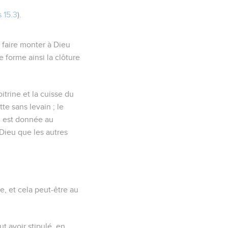
 15.3
).
 faire monter à Dieu
e forme ainsi la clôture
oitrine et la cuisse du
te sans levain ; le
qui est donnée au
 Dieu que les autres
e, et cela peut-être au
ut avoir stipulé, en