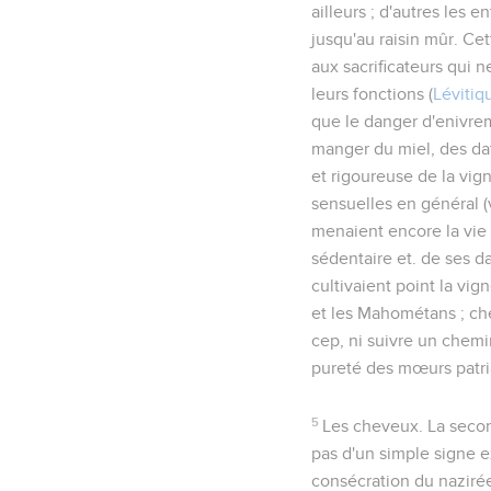
ailleurs ; d'autres les 
jusqu'au raisin mûr
. Ce
aux sacrificateurs qui 
leurs fonctions (
Lévitiq
que le danger d'enivremen
manger du miel, des dat
et rigoureuse de la vi
sensuelles en général (
menaient encore la vie 
sédentaire et. de ses d
cultivaient point la vig
et les Mahométans ; ch
cep, ni suivre un chemin
pureté des mœurs patri
5
Les cheveux
. La seco
pas d'un simple signe ex
consécration du naziré