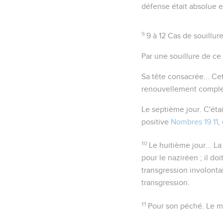
défense était absolue e
9
9 à 12
Cas de souillure
Par une souillure de ce
Sa tête consacrée...
Cet
renouvellement complet
Le septième jour
. C'éta
positive
Nombres 19.11
,
10
Le huitième jour...
La 
pour le naziréen ; il d
transgression involonta
transgression.
11
Pour son péché
. Le m