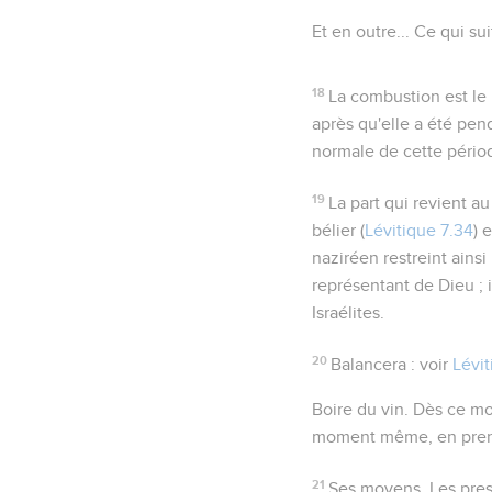
Et en outre...
Ce qui suit
18
La combustion est le 
après qu'elle a été pend
normale de cette pério
19
La part qui revient au
bélier (
Lévitique 7.34
) 
naziréen restreint ainsi 
représentant de Dieu ; i
Israélites.
20
Balancera
: voir
Lévi
Boire du vin
. Dès ce mo
moment même, en prenan
21
Ses moyens
. Les pre