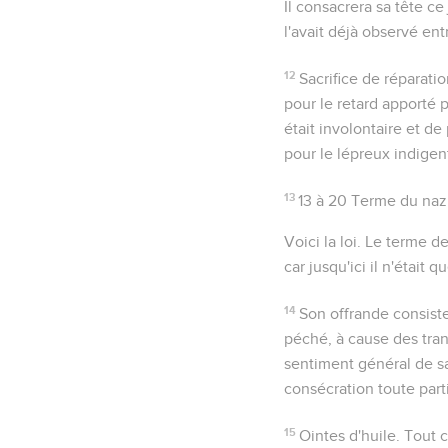
Il consacrera sa tête ce 
l'avait déjà observé en
12
Sacrifice de réparati
pour le retard apporté 
était involontaire et d
pour le lépreux indigent
13
13 à 20
Terme du nazi
Voici la loi
. Le terme d
car jusqu'ici il n'était
14
Son offrande consiste
péché, à cause des tra
sentiment général de sa
consécration toute parti
15
Ointes d'huile
. Tout 