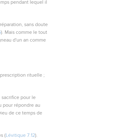
emps pendant lequel il
e réparation, sans doute
5
). Mais comme le tout
n agneau d'un an comme
prescription rituelle ;
sacrifice pour le
u pour répondre au
 Dieu de ce temps de
s (
Lévitique 7.12
).