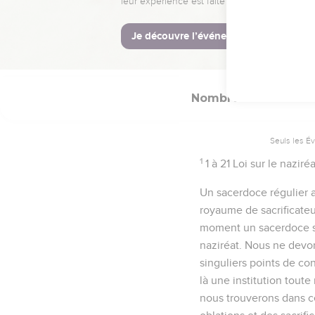
Nombres
6
Seuls les É
1
1 à 21
Loi sur le naziréa
Un sacerdoce régulier a 
royaume de sacrificateu
moment un sacerdoce spo
naziréat. Nous ne devo
singuliers points de con
là une institution tout
nous trouverons dans ce