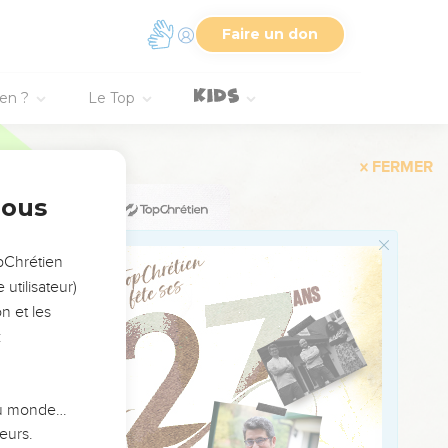
lle est la seule qui
Faire un don
pourrait-on citer,
abernacle (
Nombres
ien ?
Le Top
té ; cette institution se
défiguré.
ité au moyen-âge. Celui-
uoi c'était au juge
nous
ature, dangereuse, et
ns notre loi, c'est
opChrétien
t les eaux amères,
utilisateur)
n et les
:
qu'elle a été, écrite
ent que l'on pouvait
oup le nombre des cas où
 du monde…
Jérusalem.
eurs.