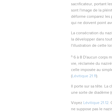
sacrificateur, portant le
sont l'image de la plén
déforme comparez les pi
qui ne doivent point avo
La consécration du nazi
la développer dans tou
l'illustration de cette 
6
6 à 8
D'aucun corps mor
vie, réclamée du naziré
celle imposée au simple
(
Lévitique 21.11
).
Il porte sur sa tête
. La 
une sorte de diadème (
Voyez
Lévitique 21.12
.
ne suppose pas le nazir