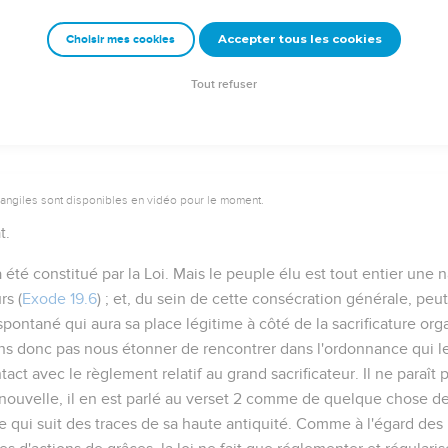
Accepter tous les cookies
Choisir mes cookies
Autres ressources sur theotex.org, contact theotex@gmail.com
Tout refuser
vangiles sont disponibles en vidéo pour le moment.
t.
été constitué par la Loi. Mais le peuple élu est tout entier
une n
rs
(
Exode 19.6
) ; et, du sein de cette consécration générale, peu
ntané qui aura sa place légitime à côté de la sacrificature organ
ns donc pas nous étonner de rencontrer dans l'ordonnance qui 
tact avec le règlement relatif au grand sacrificateur. Il ne paraît 
e nouvelle, il en est parlé au verset 2 comme de quelque chose de
 qui suit des traces de sa haute antiquité. Comme à l'égard des