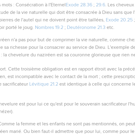
s mots :
Consécration à l'Eternel
Exode 28.36
;
29.6
. Les cheveux 
itude de la vie naturelle qui doit être consacrée à Dieu sans que 
erres de l'autel qui ne doivent point être taillées,
Exode 20.25
;
ir porté le joug.
Nombres 19.2
;
Deutéronome 21.3
etc.
réen n'a pas pour but de comprimer la vie naturelle, comme chez
te sa richesse pour la consacrer au service de Dieu. L'exemple 
loi : la chevelure du naziréen est sa couronne glorieuse que rien n
t. Cette troisième obligation est en rapport étroit avec la précé
en, est incompatible avec le contact de la mort ; cette prescript
 sacrificateur
Lévitique 21.2
est identique à celle qui concerne le
chevelure est pour lui ce qu'est pour le souverain sacrificateur l'hu
nézer
).
 Comme la femme et les enfants ne sont pas mentionnés, on peut 
éen marié. Ou bien faut-il admettre que pour lui, comme pour le g