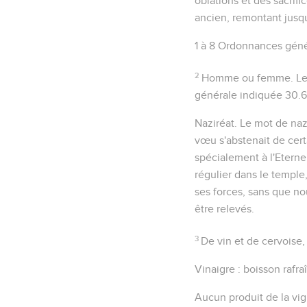
oblations et des sacrifi
ancien, remontant jusq
1 à 8
Ordonnances géné
2
Homme ou femme
. L
générale indiquée
30.6
Naziréat
. Le mot de
naz
vœu s'abstenait de cert
spécialement à l'Eternel
régulier dans le temple
ses forces, sans que no
être relevés.
3
De vin et de cervoise
,
Vinaigre
: boisson rafra
Aucun produit de la vig