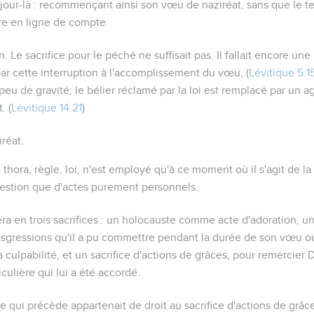
jour-là
: recommençant ainsi son vœu de naziréat, sans que le t
tre en ligne de compte.
on
. Le sacrifice pour le péché ne suffisait pas. Il fallait encore un
par cette interruption à l'accomplissement du vœu, (
Lévitique 5.1
e peu de gravité, le bélier réclamé par la loi est remplacé par u
. (
Lévitique 14.21
)
réat.
e
thora
, règle, loi, n'est employé qu'à ce moment où il s'agit de la 
 question que d'actes purement personnels.
ra en trois sacrifices : un holocauste comme acte d'adoration, un 
nsgressions qu'il a pu commettre pendant la durée de son vœu o
 culpabilité, et un sacrifice d'actions de grâces, pour remercier
culière qui lui a été accordé.
ce qui précède appartenait de droit au sacrifice d'actions de grâce