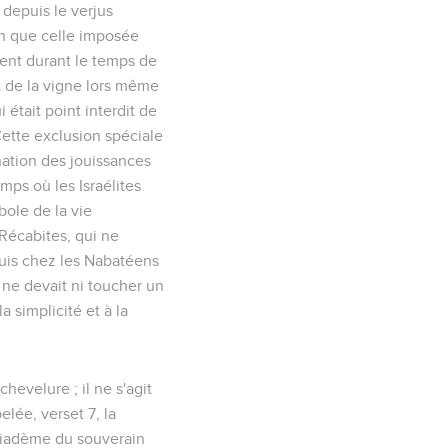
:
depuis le verjus
in que celle imposée
ment durant le temps de
it de la vigne lors même
i était point interdit de
Cette exclusion spéciale
nation des jouissances
emps où les Israélites
bole de la vie
Récabites, qui ne
puis chez les Nabatéens
, ne devait ni toucher un
a simplicité et à la
hevelure ; il ne s'agit
elée, verset 7, la
 diadème du souverain