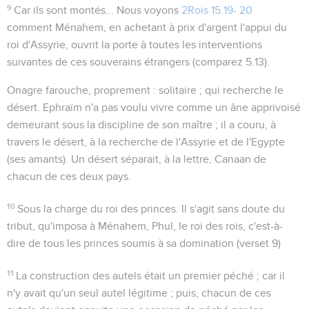
9
Car ils sont montés...
Nous voyons
2Rois 15.19- 20
comment Ménahem, en achetant à prix d'argent l'appui du
roi d'Assyrie, ouvrit la porte à toutes les interventions
suivantes de ces souverains étrangers (comparez
5.13
).
Onagre farouche
, proprement : solitaire ; qui recherche le
désert. Ephraïm n'a pas voulu vivre comme un âne apprivoisé
demeurant sous la discipline de son maître ; il a couru, à
travers le désert, à la recherche de l'Assyrie et de l'Egypte
(
ses amants
). Un désert séparait, à la lettre, Canaan de
chacun de ces deux pays.
10
Sous la charge du roi des princes
. Il s'agit sans doute du
tribut, qu'imposa à Ménahem, Phul, le roi des rois, c'est-à-
dire de tous les
princes
soumis à sa domination (verset 9)
11
La construction des autels était un premier péché ; car il
n'y avait qu'un seul autel légitime ; puis, chacun de ces