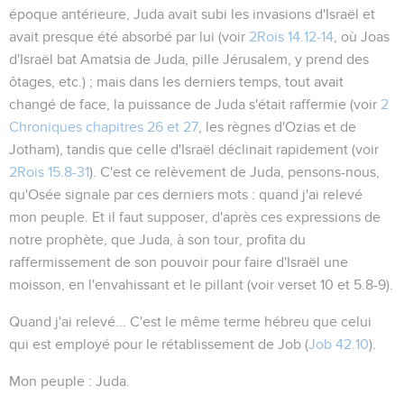
époque antérieure, Juda avait subi les invasions d'Israël et
avait presque été absorbé par lui (voir
2Rois 14.12-14
, où Joas
d'Israël bat Amatsia de Juda, pille Jérusalem, y prend des
ôtages, etc.) ; mais dans les derniers temps, tout avait
changé de face, la puissance de Juda s'était raffermie (voir
2
Chroniques chapitres 26 et 27
, les règnes d'Ozias et de
Jotham), tandis que celle d'Israël déclinait rapidement (voir
2Rois 15.8-31
). C'est ce relèvement de Juda, pensons-nous,
qu'Osée signale par ces derniers mots :
quand j'ai relevé
mon peuple
. Et il faut supposer, d'après ces expressions de
notre prophète, que Juda, à son tour, profita du
raffermissement de son pouvoir pour faire d'Israël
une
moisson
, en l'envahissant et le pillant (voir verset 10 et
5.8-9
).
Quand j'ai relevé...
C'est le même terme hébreu que celui
qui est employé pour le rétablissement de Job (
Job 42.10
).
Mon peuple
: Juda.