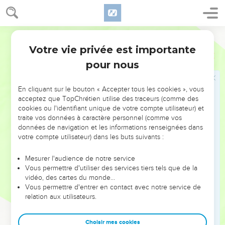
quelque idole.
16
La menace renfermée dans ces mots contre Israël doit
Bible annotée
servir d'avertissement à Juda.
Votre vie privée est importante
Osée
4
pour nous
Un pays ouvert
. Israël indocile est comparé à un troupeau
qui paît dans une campagne ouverte à toutes les incursions
En cliquant sur le bouton « Accepter tous les cookies », vous
de l'ennemi, c'est-à-dire auquel l'Eternel retire désormais
acceptez que TopChrétien utilise des traceurs (comme des
toute protection.
cookies ou l'identifiant unique de votre compte utilisateur) et
traite vos données à caractère personnel (comme vos
17
Laisse-le faire
. Cette invitation est encore adressée à Juda,
données de navigation et les informations renseignées dans
votre compte utilisateur) dans les buts suivants :
dans sa relation avec Israël.
Mesurer l'audience de notre service
18
Leurs chefs
, proprement : leurs
boucliers
; leurs
Vous permettre d'utiliser des services tiers tels que de la
protecteurs naturels.
vidéo, des cartes du monde…
Vous permettre d'entrer en contact avec notre service de
relation aux utilisateurs.
19
Le vent pourrait représenter la tempête qui les emportera
à la ruine ; mais le temps du verbe indique plutôt un fait
Choisir mes cookies
passé. Le prophète pense sans doute à cet esprit d'impureté