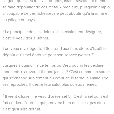
l'argent que Dieu lui avait donnés, Israël travaille lui-même à
se faire dépouiller de ces métaux précieux, puisqu'un emploi
si coupable de ces richesses ne peut aboutir qu'à la ruine et
au pillage du pays.
5
La principale de ces idoles est spécialement désignée,
c'est le veau d'or à Béthel.
Ton veau m'a dégoûté
, Dieu rend aux faux dieux d'Israël le
dégoût qu'Israël éprouve pour son service (verset 3).
Jusques à quand... ?
Le temps où Dieu pourra les déclarer
innocents n'arrivera-t-il donc jamais ? C'est comme un soupir
qui s'échappe subitement du cœur de l'Eternel au milieu de
ses reproches. Il désire leur salut plus qu'eux-mêmes.
6
Il vient d'Israël
: le veau d'or (verset 5). C'est Israël qui s'est
fait ce dieu-là ; et ce qui prouvera bien qu'il n'est pas dieu,
c'est qu'il sera détruit.