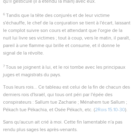
qu'il gesticule (
il a étendu la main
) avec eux.
6
Tandis que la tête des conjurés et de leur victime
s'échauffe, le chef de la conjuration se tient à l'écart, laissant
le complot suivre son cours et attendant que l'orgie de la
nuit lui livre ses victimes ; tout à coup, vers le matin, il paraît,
pareil à une flamme qui brille et consume, et il donne le
signal de la révolte.
7
Tous se joignent à lui, et le roi tombe avec les principaux
juges et magistrats du pays.
Tous leurs rois...
Ce tableau est celui de la fin de chacun des
derniers rois d'Israël, qui tous ont péri par l'épée des
conspirateurs : Sallum tue Zacharie ; Ménahem tue Sallum ;
Pékach tue Pékachia, et Osée Pékach, etc. (
2Rois 15.10-30
).
Sans qu'aucun ait crié à moi
. Cette fin lamentable n'a pas
rendu plus sages les après-venants.