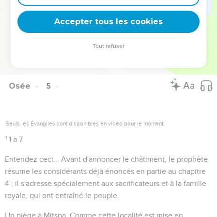
et d'idolâtrie dont il a été parlé au verset 12. Le mot hébreu
Accepter tous les cookies
signifie à la fois
vent
et
esprit
.
Tout refuser
Autres ressources sur theotex.org, contact theotex@gmail.com
Osée
5
Seuls les Évangiles sont disponibles en vidéo pour le moment.
1
1 à 7
Entendez ceci...
Avant d'annoncer le châtiment, le prophète
résume les considérants déjà énoncés en partie au chapitre
4 ; il s'adresse spécialement aux sacrificateurs et à la famille
royale, qui ont entraîné le peuple.
Un piège à Mitspa
. Comme cette localité est mise en