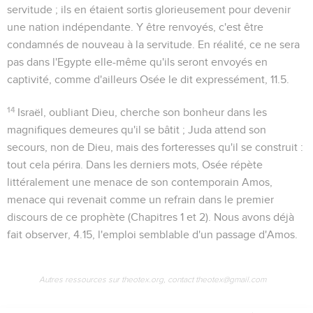
servitude ; ils en étaient sortis glorieusement pour devenir
une nation indépendante. Y être renvoyés, c'est être
condamnés de nouveau à la servitude. En réalité, ce ne sera
pas dans l'Egypte elle-même qu'ils seront envoyés en
captivité, comme d'ailleurs Osée le dit expressément,
11.5
.
14
Israël, oubliant Dieu, cherche son bonheur dans les
magnifiques demeures qu'il se bâtit ; Juda attend son
secours, non de Dieu, mais des forteresses qu'il se construit :
tout cela périra. Dans les derniers mots, Osée répète
littéralement une menace de son contemporain Amos,
menace qui revenait comme un refrain dans le premier
discours de ce prophète (Chapitres 1 et 2). Nous avons déjà
fait observer,
4.15
, l'emploi semblable d'un passage d'Amos.
Autres ressources sur theotex.org, contact theotex@gmail.com