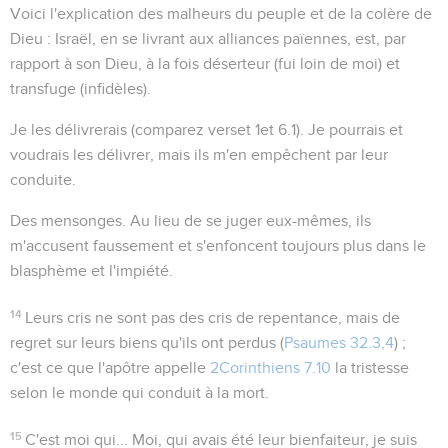
Voici l'explication des malheurs du peuple et de la colère de
Dieu : Israël, en se livrant aux alliances païennes, est, par
rapport à son Dieu, à la fois déserteur (
fui loin de moi
) et
transfuge (
infidèles
).
Je les délivrerais
(comparez verset 1et
6.1
). Je pourrais et
voudrais les délivrer, mais ils m'en empêchent par leur
conduite.
Des mensonges
. Au lieu de se juger eux-mêmes, ils
m'accusent faussement et s'enfoncent toujours plus dans le
blasphème et l'impiété.
14
Leurs cris ne sont pas des cris de repentance, mais de
regret sur leurs biens qu'ils ont perdus (
Psaumes 32.3,4
) ;
c'est ce que l'apôtre appelle
2Corinthiens 7.10
la tristesse
selon le monde qui conduit à la mort
.
15
C'est moi qui...
Moi, qui avais été leur bienfaiteur, je suis