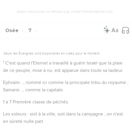
Autres ressources sur theotex.org, contact theotex@gmail.com
Osée
7
Seuls les Évangiles sont disponibles en vidéo pour le moment.
1
C'est quand l'Eternel a travaillé à guérir Israël que la plaie
de ce peuple, mise à nu, est apparue dans toute sa laideur.
Ephraïm...
, nommé ici comme la principale tribu du royaume ;
Samarie...
, comme la capitale.
1 à 7
Première classe de péchés.
Les voleurs
: soit à la ville, soit dans la campagne ; on n'est
en sûreté nulle part.