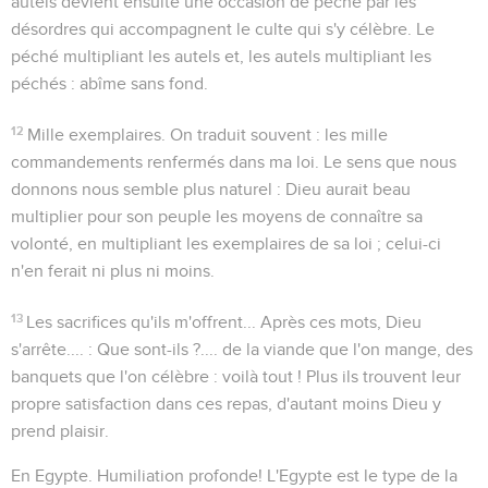
autels devient ensuite une occasion de péché par les
désordres qui accompagnent le culte qui s'y célèbre. Le
péché multipliant les autels et, les autels multipliant les
péchés : abîme sans fond.
12
Mille exemplaires
. On traduit souvent : les mille
commandements
renfermés dans ma loi. Le sens que nous
donnons nous semble plus naturel : Dieu aurait beau
multiplier pour son peuple les moyens de connaître sa
volonté, en multipliant les exemplaires de sa loi ; celui-ci
n'en ferait ni plus ni moins.
13
Les sacrifices qu'ils m'offrent...
Après ces mots, Dieu
s'arrête.... : Que sont-ils ?.... de la viande que l'on mange, des
banquets que l'on célèbre : voilà tout ! Plus ils trouvent leur
propre satisfaction dans ces repas, d'autant moins Dieu y
prend plaisir.
En Egypte
. Humiliation profonde! L'Egypte est le type de la