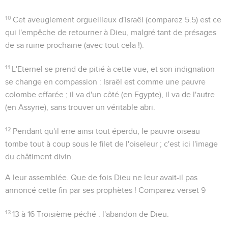
10
Cet aveuglement orgueilleux d'Israël (comparez
5.5
) est ce
qui l'empêche de retourner à Dieu, malgré tant de présages
de sa ruine prochaine (
avec tout cela !
).
11
L'Eternel se prend de pitié à cette vue, et son indignation
se change en compassion : Israël est comme une pauvre
colombe effarée ; il va d'un côté (en Egypte), il va de l'autre
(en Assyrie), sans trouver un véritable abri.
12
Pendant qu'il erre ainsi tout éperdu, le pauvre oiseau
tombe tout à coup sous
le filet de l'oiseleur
; c'est ici l'image
du châtiment divin.
A leur assemblée
. Que de fois Dieu ne leur avait-il pas
annoncé cette fin par ses prophètes ! Comparez verset 9
13
13 à 16
Troisième péché : l'abandon de Dieu.