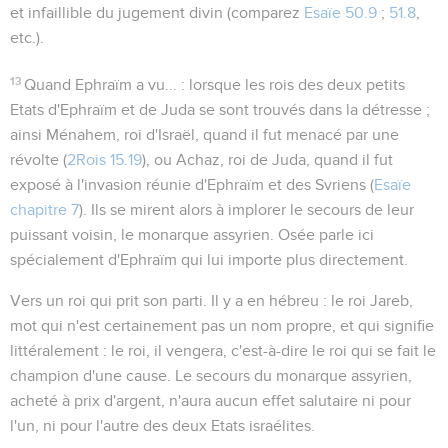
et infaillible du jugement divin (comparez
Esaïe 50.9
;
51.8
,
etc.).
13
Quand Ephraïm a vu...
: lorsque les rois des deux petits
Etats d'Ephraïm et de Juda se sont trouvés dans la détresse ;
ainsi Ménahem, roi d'Israël, quand il fut menacé par une
révolte (
2Rois 15.19
), ou Achaz, roi de Juda, quand il fut
exposé à l'invasion réunie d'Ephraïm et des Svriens (
Esaïe
chapitre 7
). Ils se mirent alors à implorer le secours de leur
puissant voisin, le monarque assyrien. Osée parle ici
spécialement d'Ephraïm qui lui importe plus directement.
Vers un roi qui prit son parti
. Il y a en hébreu :
le roi Jareb
,
mot qui n'est certainement pas un nom propre, et qui signifie
littéralement :
le roi, il vengera
, c'est-à-dire le roi qui se fait le
champion d'une cause. Le secours du monarque assyrien,
acheté à prix d'argent, n'aura aucun effet salutaire ni pour
l'un, ni pour l'autre des deux Etats israélites.