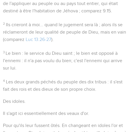
de l'appliquer au peuple ou au pays tout entier, qui était
destiné à être l'habitation de Jéhova ; comparez
9.15
.
2
Ils crieront à moi...
quand le jugement sera là ; alors ils se
réclameront de leur qualité de peuple de Dieu, mais en vain
(comparez
Luc 13.26-27
).
3
Le bien
: le service du Dieu saint ; le bien est opposé à
l'ennemi
: il n'a pas voulu du
bien
; c'est l'ennemi qui arrive
sur lui.
4
Les deux grands péchés du peuple des dix tribus : il s'est
fait des rois et des dieux de son propre choix.
Des idoles
.
Il s'agit ici essentiellement des veaux d'or.
Pour qu'ils leur fussent ôtés
. En changeant en idoles l'or et