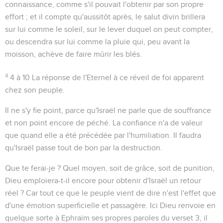
connaissance, comme s'il pouvait l'obtenir par son propre
effort ; et il compte qu'aussitôt après, le salut divin brillera
sur lui comme le soleil, sur le lever duquel on peut compter,
ou descendra sur lui comme la pluie qui, peu avant la
moisson, achève de faire mûrir les blés.
4
4 à 10
La réponse de l'Eternel à ce réveil de foi apparent
chez son peuple.
Il ne s'y fie point, parce qu'Israël ne parle que de souffrance
et non point encore de péché. La confiance n'a de valeur
que quand elle a été précédée par l'humiliation. Il faudra
qu'Israël passe tout de bon par la destruction.
Que te ferai-je ?
Quel moyen, soit de grâce, soit de punition,
Dieu emploiera-t-il encore pour obtenir d'Israël un retour
réel ? Car tout ce que le peuple vient de dire n'est l'effet que
d'une émotion superficielle et passagère. Ici Dieu renvoie en
quelque sorte à Ephraïm ses propres paroles du verset 3, il