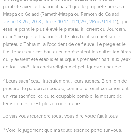
parallèle avec le Thabor, il paraît que le prophète pense à
Mitspa de Galaad (Ramath-Mitspa ou Ramoth de Galaad,
Josué 13.26
;
20.8
;
Juges 10.17
;
11.11
,
29
;
2Rois 9.1
,
4
,
14
), qui
était le point le plus élevé le plateau à l'orient du Jourdain,
de même que le Thabor était le plus haut sommet sur le
plateau d'Ephraïm, à l'occident de ce fleuve. Le
piège
et le
filet
tendus sur ces hauteurs représentent les cultes idolâtres
qui y avaient été établis et auxquels prenaient part, aux yeux
de tout Israël, les chefs religieux et politiques du peuple.
2
Leurs sacrifices...
littéralement :
leurs tueries
. Bien loin de
procurer le pardon an peuple, comme le ferait certainement
un vrai sacrifice, ce culte coupable comble, la mesure de
leurs crimes, n'est plus qu'une tuerie.
Je vais vous reprendre tous
: vous dire votre fait à tous.
3
Voici le jugement que ma toute science porte sur vous.