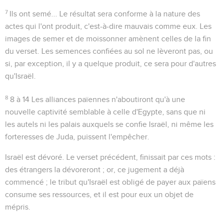
7
Ils ont semé...
Le résultat sera conforme à la nature des
actes qui l'ont produit, c'est-à-dire mauvais comme eux. Les
images de
semer
et de
moissonner
amènent celles de la fin
du verset. Les semences confiées au sol ne lèveront pas, ou
si, par exception, il y a quelque produit, ce sera pour d'autres
qu'Israël.
8
8 à 14
Les alliances païennes n'aboutiront qu'à une
nouvelle captivité semblable à celle d'Egypte, sans que ni
les autels ni les palais auxquels se confie Israël, ni même les
forteresses de Juda, puissent l'empêcher.
Israël est dévoré
. Le verset précédent, finissait par ces mots :
des étrangers la dévoreront
; or, ce jugement a déjà
commencé ; le tribut qu'Israël est obligé de payer aux païens
consume ses ressources, et il est pour eux un objet de
mépris.