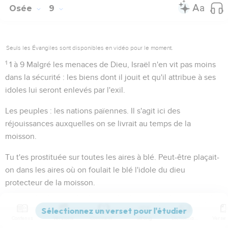
Osée
9
Seuls les Évangiles sont disponibles en vidéo pour le moment.
1
1 à 9
Malgré les menaces de Dieu, Israël n'en vit pas moins
dans la sécurité : les biens dont il jouit et qu'il attribue à ses
idoles lui seront enlevés par l'exil.
Les peuples
: les nations païennes. Il s'agit ici des
réjouissances auxquelles on se livrait au temps de la
moisson.
Tu t'es prostituée sur toutes les aires à blé
. Peut-être plaçait-
on dans les aires où on foulait le blé l'idole du dieu
protecteur de la moisson.
Le salaire de la prostitution
: les biens qu'Israël attend
comme don des faux dieux auxquels il offre des sacrifices. Il
Contenus
Versions
Commentaires
Strong
Dictionnaire