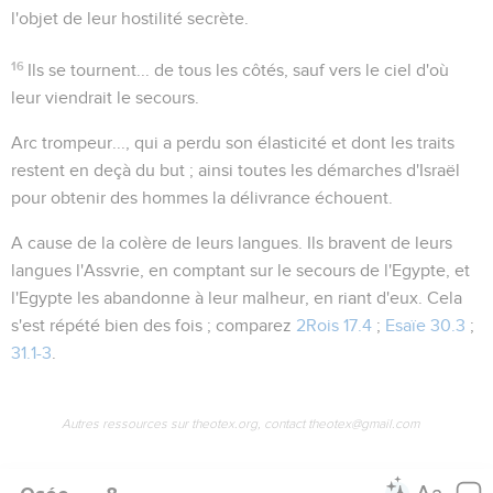
l'objet de leur hostilité secrète.
16
Ils se tournent...
de tous les côtés, sauf vers le ciel d'où
leur viendrait le secours.
Arc trompeur...
, qui a perdu son élasticité et dont les traits
restent en deçà du but ; ainsi toutes les démarches d'Israël
pour obtenir des hommes la délivrance échouent.
A cause de la colère de leurs langues
. Ils bravent de leurs
langues l'Assvrie, en comptant sur le secours de l'Egypte, et
l'Egypte les abandonne à leur malheur, en riant d'eux. Cela
s'est répété bien des fois ; comparez
2Rois 17.4
;
Esaïe 30.3
;
31.1-3
.
Autres ressources sur theotex.org, contact theotex@gmail.com