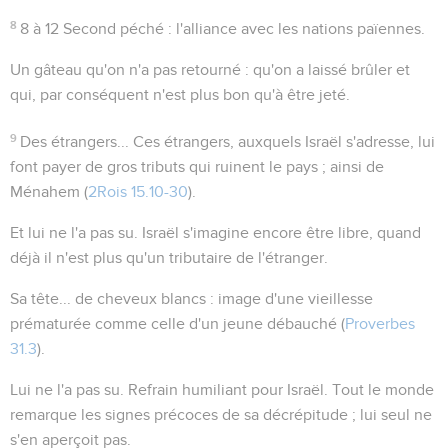
8
8 à 12
Second péché : l'alliance avec les nations païennes.
Un gâteau qu'on n'a pas retourné
: qu'on a laissé brûler et
qui, par conséquent n'est plus bon qu'à être jeté.
9
Des étrangers...
Ces étrangers, auxquels Israël s'adresse, lui
font payer de gros tributs qui ruinent le pays ; ainsi de
Ménahem (
2Rois 15.10-30
).
Et lui ne l'a pas su
. Israël s'imagine encore être libre, quand
déjà il n'est plus qu'un tributaire de l'étranger.
Sa tête... de cheveux blancs
: image d'une vieillesse
prématurée comme celle d'un jeune débauché (
Proverbes
31.3
).
Lui ne l'a pas su
. Refrain humiliant pour Israël. Tout le monde
remarque les signes précoces de sa décrépitude ; lui seul ne
s'en aperçoit pas.