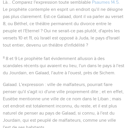
Là...
Comparez l'expression toute semblable
Psaumes 14.5
.
Le prophète contemple en esprit un endroit qu'il ne désigne
pas plus clairement. Est-ce Galaad, dont il va parler au verset
8, ou Béthel, ce théâtre permanent du divorce entre le
peuple et l'Eternel ? Oui ne serait-ce pas plutôt, d'après les
versets 10 et 11, où Israël est opposé à Juda, le pays d'Israël
tout entier, devenu un théâtre d'infidélité ?
8
8 et 9
Le prophète fait évidemment allusion à des
scandales récents qui avaient eu lieu, l'un dans le pays à l'est
du Jourdain, en Galaad, l'autre à l'ouest, près de Sichem.
Galaad
. L'expression :
ville de malfaiteurs
, pourrait faire
penser qu'il s'agit ici d'une ville proprement dite ; et en effet,
Eusèbe mentionne une ville de ce nom dans le Liban ; mais
cet endroit est totalement inconnu, du reste, et il est plus
naturel de penser au pays de Galaad, si connu, à l'est du
Jourdain, qui est peuplé de malfaiteurs, comme une ville
l'est de ses habitants.