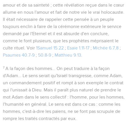
amour et de sa sainteté ; cette révélation reçue dans le cœur
allume en nous l'amour et fait de notre vie le vrai holocauste.
Il était nécessaire de rappeler cette pensée à un peuple
toujours enclin à faire de la cérémonie extérieure le service
demandé par l'Eternel et il est absurde d'en conclure,
comme le font plusieurs, que les prophètes méprisaient le
culte rituel. Voir
1Samuel 15.22
;
Esaïe 1.11-17
;
Michée 6.7,8
;
Psaumes 40.7-9
;
50.8-9
;
Matthieu 9.13
.
7
A la façon des hommes...
On peut traduire
à la façon
d'Adam...
Le sens serait qu'Israël transgresse, comme Adam,
un commandement positif et rompt à son exemple le contrat
qui l'unissait à Dieu. Mais il paraît plus naturel de prendre le
mot Adam dans le sens collectif : l'homme, pour les hommes,
l'humanité en général. Le sens est dans ce cas : comme les
hommes, c'est-à-dire les païens, ne se font pas scrupule de
rompre les traités contractés par eux.