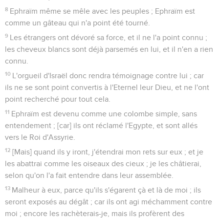
8
Ephraïm même se mêle avec les peuples ; Ephraïm est
comme un gâteau qui n'a point été tourné.
9
Les étrangers ont dévoré sa force, et il ne l'a point connu ;
les cheveux blancs sont déjà parsemés en lui, et il n'en a rien
connu.
10
L'orgueil d'Israël donc rendra témoignage contre lui ; car
ils ne se sont point convertis à l'Eternel leur Dieu, et ne l'ont
point recherché pour tout cela.
11
Ephraïm est devenu comme une colombe simple, sans
entendement ; [car] ils ont réclamé l'Egypte, et sont allés
vers le Roi d'Assyrie.
12
[Mais] quand ils y iront, j'étendrai mon rets sur eux ; et je
les abattrai comme les oiseaux des cieux ; je les châtierai,
selon qu'on l'a fait entendre dans leur assemblée.
13
Malheur à eux, parce qu'ils s'égarent çà et là de moi ; ils
seront exposés au dégât ; car ils ont agi méchamment contre
moi ; encore les rachèterais-je, mais ils profèrent des