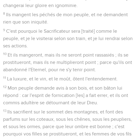
changerai leur gloire en ignominie.
8
Ils mangent les péchés de mon peuple, et ne demandent
rien que son iniquité.
9
C'est pourquoi le Sacrificateur sera [traité] comme le
peuple, et je le visiterai selon son train, et je lui rendrai selon
ses actions.
10
Et ils mangeront, mais ils ne seront point rassasiés ; ils se
prostitueront, mais ils ne multiplieront point ; parce qu'ils ont
abandonné l'Eternel, pour ne s'y tenir point.
11
La luxure, et le vin, et le moût, ôtent l'entendement.
12
Mon peuple demande avis à son bois, et son bâton lui
répond : car l'esprit de fornication [les] a fait errer, et ils ont
commis adultère se détournant de leur Dieu.
13
Ils sacrifient sur le sommet des montagnes, et font des
parfums sur les coteaux, sous les chênes, sous les peupliers,
et sous les ormes, parce que leur ombre est bonne ; c'est
pourquoi vos filles se prostitueront, et les femmes de vos fils