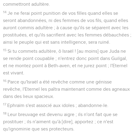
commettront adultère.
14
Je ne ferai point punition de vos filles quand elles se
seront abandonnées, ni des femmes de vos fils, quand elles
auront commis adultère ; à cause qu'ils se séparent avec les
prostituées, et qu'ils sacrifient avec les femmes débauchées ;
ainsi le peuple qui est sans intelligence, sera ruiné.
15
Si tu commets adultère, ô Israël ! [au moins] que Juda ne
se rende point coupable ; n'entrez donc point dans Guilgal,
et ne montez point à Beth-aven, et ne jurez point ; l'Eternel
est vivant.
16
Parce qu'Israël a été revêche comme une génisse
revêche, l'Eternel les paîtra maintenant comme des agneaux
dans des lieux spacieux.
17
Ephraïm s'est associé aux idoles ; abandonne-le.
18
Leur breuvage est devenu aigre ; ils n'ont fait que se
prostituer ; ils n'aiment qu'à [dire], apportez ; ce n'est
qu'ignominie que ses protecteurs.