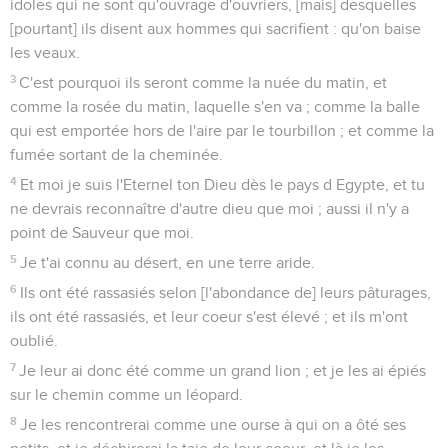
idoles qui ne sont qu'ouvrage d'ouvriers, [mais] desquelles
[pourtant] ils disent aux hommes qui sacrifient : qu'on baise
les veaux.
3
C'est pourquoi ils seront comme la nuée du matin, et
comme la rosée du matin, laquelle s'en va ; comme la balle
qui est emportée hors de l'aire par le tourbillon ; et comme la
fumée sortant de la cheminée.
4
Et moi je suis l'Eternel ton Dieu dès le pays d Egypte, et tu
ne devrais reconnaître d'autre dieu que moi ; aussi il n'y a
point de Sauveur que moi.
5
Je t'ai connu au désert, en une terre aride.
6
Ils ont été rassasiés selon [l'abondance de] leurs pâturages,
ils ont été rassasiés, et leur coeur s'est élevé ; et ils m'ont
oublié.
7
Je leur ai donc été comme un grand lion ; et je les ai épiés
sur le chemin comme un léopard.
8
Je les rencontrerai comme une ourse à qui on a ôté ses