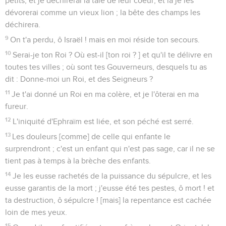
petits, et je déchirerai la taie de leur coeur, et là je les
dévorerai comme un vieux lion ; la bête des champs les
déchirera.
9
On t'a perdu, ô Israël ! mais en moi réside ton secours.
10
Serai-je ton Roi ? Où est-il [ton roi ? ] et qu'il te délivre en
toutes tes villes ; où sont tes Gouverneurs, desquels tu as
dit : Donne-moi un Roi, et des Seigneurs ?
11
Je t'ai donné un Roi en ma colère, et je l'ôterai en ma
fureur.
12
L'iniquité d'Ephraïm est liée, et son péché est serré.
13
Les douleurs [comme] de celle qui enfante le
surprendront ; c'est un enfant qui n'est pas sage, car il ne se
tient pas à temps à la brèche des enfants.
14
Je les eusse rachetés de la puissance du sépulcre, et les
eusse garantis de la mort ; j'eusse été tes pestes, ô mort ! et
ta destruction, ô sépulcre ! [mais] la repentance est cachée
loin de mes yeux.
15