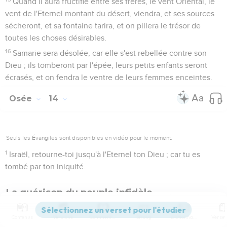
Quand il aura fructifié entre ses frères, le vent Oriental, le
vent de l'Eternel montant du désert, viendra, et ses sources
sécheront, et sa fontaine tarira, et on pillera le trésor de
toutes les choses désirables.
16
Samarie sera désolée, car elle s'est rebellée contre son
Dieu ; ils tomberont par l'épée, leurs petits enfants seront
écrasés, et on fendra le ventre de leurs femmes enceintes.
Osée
14
Seuls les Évangiles sont disponibles en vidéo pour le moment.
1
Israël, retourne-toi jusqu'à l'Eternel ton Dieu ; car tu es
tombé par ton iniquité.
La guérison du peuple infidèle
2
Prenez avec vous ce que vous avez à dire, et retournez-
Contenus
Versions
Commentaires
Strong
Dictionnaire
vous à l'Eternel, et lui dites : Ote toute l'iniquité, et prends le