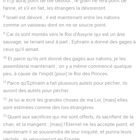
il n'[y aura] point de blé debout ; le grain ne fera point de
farine, et s'il en fait, les étrangers la dévoreront.
8
Israël est dévoré ; il est maintenant entre les nations
comme un vaisseau dont on ne se soucie point.
9
Car ils sont montés vers le Roi d'Assyrie qui est un âne
sauvage, se tenant seul à part ; Ephraïm a donné des gages à
ceux qu'il aimait.
10
Et parce qu'ils ont donné des gages aux nations, je les
assemblerai maintenant ; on y a même commencé quelque
peu, à cause de l'impôt [pour] le Roi des Princes.
11
Parce qu'Ephraïm a fait plusieurs autels pour pécher, ils
auront des autels pour pécher.
12
Je lui ai écrit les grandes choses de ma Loi, [mais] elles
sont estimées comme des lois étrangères.
13
Quant aux sacrifices qui me sont offerts, ils sacrifient de la
chair, et la mangent ; [mais] l'Eternel ne les accepte point, et
maintenant il se souviendra de leur iniquité, et punira leurs
péchés ; ils retourneront en Egypte.