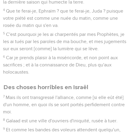
la dernière saison qui humecte la terre.
4
Que te ferai-je, Ephraïm ? que te ferai-je, Juda ? puisque
votre piété est comme une nuée du matin, comme une
rosée du matin qui s'en va.
5
C'est pourquoi je les ai charpentés par mes Prophètes, je
les ai tués par les paroles de ma bouche, et mes jugements
sur eux seront [comme] la lumière qui se lève.
6
Car je prends plaisir à la miséricorde, et non point aux
sacrifices ; et à la connaissance de Dieu, plus qu'aux
holocaustes.
Des choses horribles en Israël
7
Mais ils ont transgressé l'alliance, comme [si elle eût été]
d'un homme, en quoi ils se sont portés perfidement contre
moi.
8
Galaad est une ville d'ouvriers d'iniquité, rusée à tuer.
9
Et comme les bandes des voleurs attendent quelqu'un,