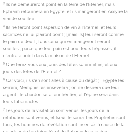
3
Ils ne demeureront point en la terre de l'Eternel, mais
Ephraïm retournera en Egypte, et ils mangeront en Assyrie la
viande souillée.
4
Ils ne feront point aspersion de vin à l'Eternel, et leurs
sacrifices ne lui plairont point ; [mais ils] leur seront comme
le pain de deuil ; tous ceux qui en mangeront seront
souillés ; parce que leur pain est pour leurs trépassés, il
n'entrera point dans la maison de l'Eternel.
5
Que ferez-vous aux jours des fêtes solennelles, et aux
jours des fêtes de l'Eternel ?
6
Car voici, ils s'en sont allés à cause du dégât ; l'Egypte les
serrera, Memphis les ensevelira ; on ne désirera que leur
argent ; le chardon sera leur héritier, et l'épine sera dans
leurs tabernacles.
7
Les jours de la visitation sont venus, les jours de la
rétribution sont venus, et Israël le saura. Les Prophètes sont
fous, les hommes de révélation sont insensés à cause de la
grandeur de ton iniquité, et de [ta] grande aversion.