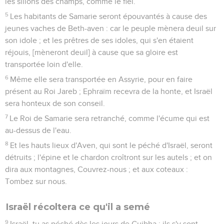
les sillons des champs, comme le fiel.
5
Les habitants de Samarie seront épouvantés à cause des
jeunes vaches de Beth-aven : car le peuple mènera deuil sur
son idole ; et les prêtres de ses idoles, qui s'en étaient
réjouis, [mèneront deuil] à cause que sa gloire est
transportée loin d'elle.
6
Même elle sera transportée en Assyrie, pour en faire
présent au Roi Jareb ; Ephraïm recevra de la honte, et Israël
sera honteux de son conseil.
7
Le Roi de Samarie sera retranché, comme l'écume qui est
au-dessus de l'eau.
8
Et les hauts lieux d'Aven, qui sont le péché d'Israël, seront
détruits ; l'épine et le chardon croîtront sur les autels ; et on
dira aux montagnes, Couvrez-nous ; et aux coteaux :
Tombez sur nous.
Israël récoltera ce qu'il a semé
9
Israël, tu as péché dès les jours de Guibha ; ils s'y sont