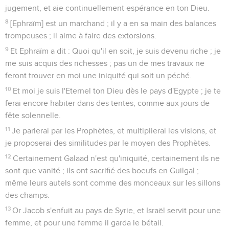
jugement, et aie continuellement espérance en ton Dieu.
8
[Ephraïm] est un marchand ; il y a en sa main des balances
trompeuses ; il aime à faire des extorsions.
9
Et Ephraïm a dit : Quoi qu'il en soit, je suis devenu riche ; je
me suis acquis des richesses ; pas un de mes travaux ne
feront trouver en moi une iniquité qui soit un péché.
10
Et moi je suis l'Eternel ton Dieu dès le pays d'Egypte ; je te
ferai encore habiter dans des tentes, comme aux jours de
fête solennelle.
11
Je parlerai par les Prophètes, et multiplierai les visions, et
je proposerai des similitudes par le moyen des Prophètes.
12
Certainement Galaad n'est qu'iniquité, certainement ils ne
sont que vanité ; ils ont sacrifié des boeufs en Guilgal ;
même leurs autels sont comme des monceaux sur les sillons
des champs.
13
Or Jacob s'enfuit au pays de Syrie, et Israël servit pour une
femme, et pour une femme il garda le bétail.