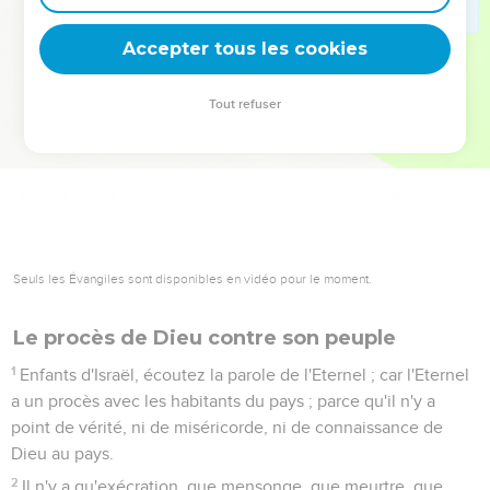
deviennent vos tremplins. Que vous guidiez un ministère, une
équipe, un groupe ou une famille, leur expérience est faite
Accepter tous les cookies
pour vous.
Tout refuser
Je découvre l’événement
Osée
4
Seuls les Évangiles sont disponibles en vidéo pour le moment.
Le procès de Dieu contre son peuple
1
Enfants d'Israël, écoutez la parole de l'Eternel ; car l'Eternel
a un procès avec les habitants du pays ; parce qu'il n'y a
point de vérité, ni de miséricorde, ni de connaissance de
Dieu au pays.
2
Il n'y a qu'exécration, que mensonge, que meurtre, que