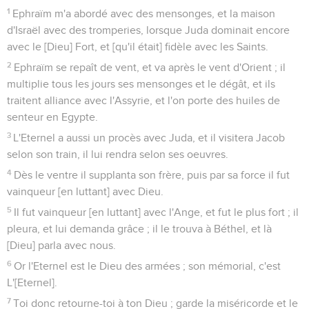
1
Ephraïm m'a abordé avec des mensonges, et la maison
d'Israël avec des tromperies, lorsque Juda dominait encore
avec le [Dieu] Fort, et [qu'il était] fidèle avec les Saints.
2
Ephraïm se repaît de vent, et va après le vent d'Orient ; il
multiplie tous les jours ses mensonges et le dégât, et ils
traitent alliance avec l'Assyrie, et l'on porte des huiles de
senteur en Egypte.
3
L'Eternel a aussi un procès avec Juda, et il visitera Jacob
selon son train, il lui rendra selon ses oeuvres.
4
Dès le ventre il supplanta son frère, puis par sa force il fut
vainqueur [en luttant] avec Dieu.
5
Il fut vainqueur [en luttant] avec l'Ange, et fut le plus fort ; il
pleura, et lui demanda grâce ; il le trouva à Béthel, et là
[Dieu] parla avec nous.
6
Or l'Eternel est le Dieu des armées ; son mémorial, c'est
L'[Eternel].
7
Toi donc retourne-toi à ton Dieu ; garde la miséricorde et le