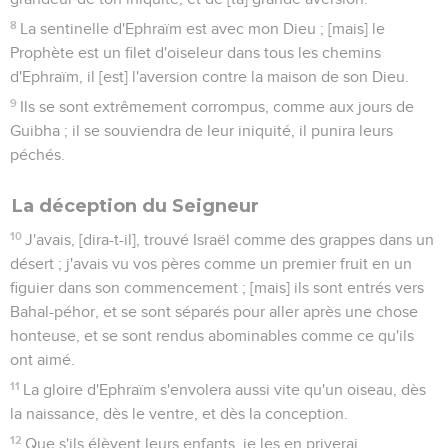
8
La sentinelle d'Ephraïm est avec mon Dieu ; [mais] le
Prophète est un filet d'oiseleur dans tous les chemins
d'Ephraïm, il [est] l'aversion contre la maison de son Dieu.
9
Ils se sont extrêmement corrompus, comme aux jours de
Guibha ; il se souviendra de leur iniquité, il punira leurs
péchés.
La déception du Seigneur
10
J'avais, [dira-t-il], trouvé Israël comme des grappes dans un
désert ; j'avais vu vos pères comme un premier fruit en un
figuier dans son commencement ; [mais] ils sont entrés vers
Bahal-péhor, et se sont séparés pour aller après une chose
honteuse, et se sont rendus abominables comme ce qu'ils
ont aimé.
11
La gloire d'Ephraïm s'envolera aussi vite qu'un oiseau, dès
la naissance, dès le ventre, et dès la conception.
12
Que s'ils élèvent leurs enfants, je les en priverai,