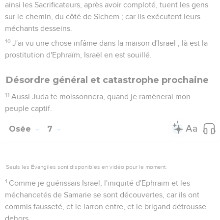
ainsi les Sacrificateurs, après avoir comploté, tuent les gens
sur le chemin, du côté de Sichem ; car ils exécutent leurs
méchants desseins.
10
J'ai vu une chose infâme dans la maison d'Israël ; là est la
prostitution d'Ephraïm, Israël en est souillé.
Désordre général et catastrophe prochaine
11
Aussi Juda te moissonnera, quand je ramènerai mon
peuple captif.
Osée
7
Seuls les Évangiles sont disponibles en vidéo pour le moment.
1
Comme je guérissais Israël, l'iniquité d'Ephraïm et les
méchancetés de Samarie se sont découvertes, car ils ont
commis fausseté, et le larron entre, et le brigand détrousse
dehors.