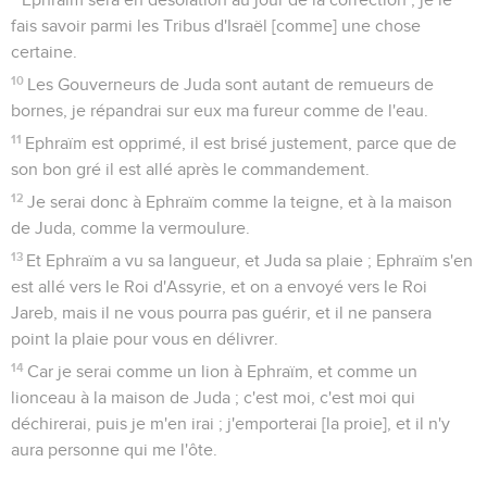
fais savoir parmi les Tribus d'Israël [comme] une chose
certaine.
10
Les Gouverneurs de Juda sont autant de remueurs de
bornes, je répandrai sur eux ma fureur comme de l'eau.
11
Ephraïm est opprimé, il est brisé justement, parce que de
son bon gré il est allé après le commandement.
12
Je serai donc à Ephraïm comme la teigne, et à la maison
de Juda, comme la vermoulure.
13
Et Ephraïm a vu sa langueur, et Juda sa plaie ; Ephraïm s'en
est allé vers le Roi d'Assyrie, et on a envoyé vers le Roi
Jareb, mais il ne vous pourra pas guérir, et il ne pansera
point la plaie pour vous en délivrer.
14
Car je serai comme un lion à Ephraïm, et comme un
lionceau à la maison de Juda ; c'est moi, c'est moi qui
déchirerai, puis je m'en irai ; j'emporterai [la proie], et il n'y
aura personne qui me l'ôte.