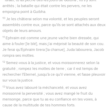
arrêtés ; la bataille qui était contre les pervers, ne les
empoigna point à Guibha.
10
Je les châtierai selon ma volonté, et les peuples seront
assemblés contre eux, parce qu'ils se sont attachés aux deux
objets de leurs amours.
11
Ephraïm est comme une jeune vache bien dressée, qui
aime à fouler [le blé], mais j'ai méprisé la beauté de son cou.
Je ferai qu'Ephraïm tirera [la charrue], Juda labourera, Jacob
rompra ses mottes.
12
Semez-vous à la justice, et vous moissonnerez selon la
gratuité ; rompez les mottes de terre ; car il est temps de
rechercher l'Eternel, jusqu'à ce qu'il vienne, et fasse pleuvoir
sur vous la justice.
13
Vous avez labouré la méchanceté, et vous avez
moissonné la perversité ; vous avez mangé le fruit du
mensonge, parce que tu as eu confiance en tes voies, à
cause de la multitude de tes hommes forts.