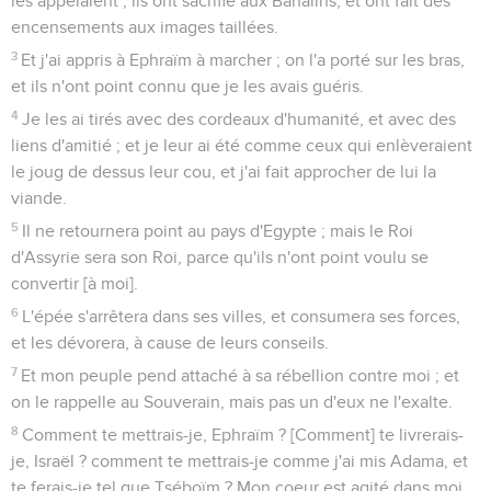
les appelaient ; ils ont sacrifié aux Bahalins, et ont fait des
encensements aux images taillées.
3
Et j'ai appris à Ephraïm à marcher ; on l'a porté sur les bras,
et ils n'ont point connu que je les avais guéris.
4
Je les ai tirés avec des cordeaux d'humanité, et avec des
liens d'amitié ; et je leur ai été comme ceux qui enlèveraient
le joug de dessus leur cou, et j'ai fait approcher de lui la
viande.
5
Il ne retournera point au pays d'Egypte ; mais le Roi
d'Assyrie sera son Roi, parce qu'ils n'ont point voulu se
convertir [à moi].
6
L'épée s'arrêtera dans ses villes, et consumera ses forces,
et les dévorera, à cause de leurs conseils.
7
Et mon peuple pend attaché à sa rébellion contre moi ; et
on le rappelle au Souverain, mais pas un d'eux ne l'exalte.
8
Comment te mettrais-je, Ephraïm ? [Comment] te livrerais-
je, Israël ? comment te mettrais-je comme j'ai mis Adama, et
te ferais-je tel que Tséboïm ? Mon coeur est agité dans moi,