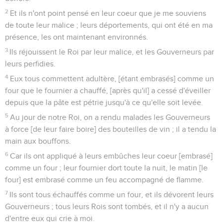
2
Et ils n'ont point pensé en leur coeur que je me souviens
de toute leur malice ; leurs déportements, qui ont été en ma
présence, les ont maintenant environnés.
3
Ils réjouissent le Roi par leur malice, et les Gouverneurs par
leurs perfidies.
4
Eux tous commettent adultère, [étant embrasés] comme un
four que le fournier a chauffé, [après qu'il] a cessé d'éveiller
depuis que la pâte est pétrie jusqu'à ce qu'elle soit levée.
5
Au jour de notre Roi, on a rendu malades les Gouverneurs
à force [de leur faire boire] des bouteilles de vin ; il a tendu la
main aux bouffons.
6
Car ils ont appliqué à leurs embûches leur coeur [embrasé]
comme un four ; leur fournier dort toute la nuit, le matin [le
four] est embrasé comme un feu accompagné de flamme.
7
Ils sont tous échauffés comme un four, et ils dévorent leurs
Gouverneurs ; tous leurs Rois sont tombés, et il n'y a aucun
d'entre eux qui crie à moi.