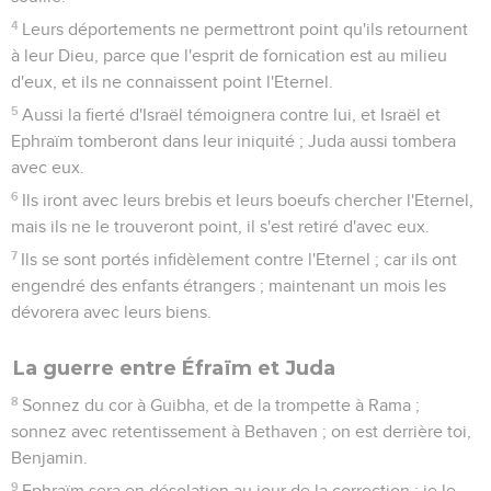
4
Leurs déportements ne permettront point qu'ils retournent
à leur Dieu, parce que l'esprit de fornication est au milieu
d'eux, et ils ne connaissent point l'Eternel.
5
Aussi la fierté d'Israël témoignera contre lui, et Israël et
Ephraïm tomberont dans leur iniquité ; Juda aussi tombera
avec eux.
6
Ils iront avec leurs brebis et leurs boeufs chercher l'Eternel,
mais ils ne le trouveront point, il s'est retiré d'avec eux.
7
Ils se sont portés infidèlement contre l'Eternel ; car ils ont
engendré des enfants étrangers ; maintenant un mois les
dévorera avec leurs biens.
La guerre entre Éfraïm et Juda
8
Sonnez du cor à Guibha, et de la trompette à Rama ;
sonnez avec retentissement à Bethaven ; on est derrière toi,
Benjamin.
9
Ephraïm sera en désolation au jour de la correction ; je le