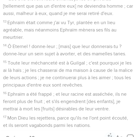
[tellement que pas un d'entre eux] ne deviendra homme ; car
aussi, malheur à eux, quand je me serai retiré d'eux.
13
Ephraïm était comme j'ai vu Tyr, plantée en un lieu
agréable, mais néanmoins Ephraïm mènera ses fils au
meurtrier.
14
Ô Eternel ! donne-leur ; [mais] que leur donnerais-tu ?
donne-leur un sein sujet à avorter, et des mamelles taries.
15
Toute leur méchanceté est à Guilgal ; c'est pourquoi je les
ai là haïs ; je les chasserai de ma maison à cause de la malice
de leurs actions ; je ne continuerai plus à les aimer ; tous les
principaux d'entre eux sont revêches.
16
Ephraïm a été frappé ; et leur racine est asséchée, ils ne
feront plus de fruit ; et s'ils engendrent [des enfants], je
mettrai à mort les [fruits] désirables de leur ventre.
17
Mon Dieu les rejettera, parce qu'ils ne l'ont point écouté,
et ils seront vagabonds parmi les nations.