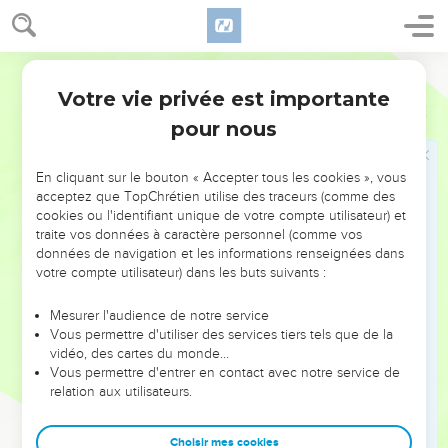
Votre vie privée est importante
pour nous
NE MANQUEZ PAS L’ÉVÉNEMENT
En cliquant sur le bouton « Accepter tous les cookies », vous
DE L’ANNÉE !
acceptez que TopChrétien utilise des traceurs (comme des
cookies ou l'identifiant unique de votre compte utilisateur) et
ET SI LEURS ERREURS POUVAIENT VOUS ÉVITER LES
traite vos données à caractère personnel (comme vos
VOTRES ?
données de navigation et les informations renseignées dans
votre compte utilisateur) dans les buts suivants :
On admire souvent les leaders pour leurs réussites, leur impact,
leur foi ou leur vision. Mais on voit moins les doutes, les erreurs
Mesurer l'audience de notre service
Vous permettre d'utiliser des services tiers tels que de la
et les saisons difficiles qu'ils ont traversés, alors même que ce
vidéo, des cartes du monde…
sont elles qui les ont façonnés.
Vous permettre d'entrer en contact avec notre service de
relation aux utilisateurs.
Dans cette conférence, leaders, entrepreneurs, et responsables
reviennent sur les erreurs marquantes de leur parcours et les
clés pour avancer avec plus de sagesse afin que leurs erreurs
Choisir mes cookies