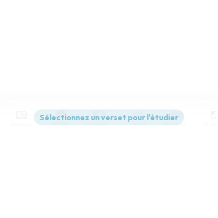
Contenus
Versions
Commentaires
Strong
Dictionnaire
Paramètres de lecture
Afficher les numéros de versets
Mode dyslexique