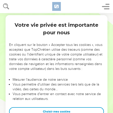
Votre vie privée est importante
pour nous
NE MANQUEZ PAS L’ÉVÉNEMENT
En cliquant sur le bouton « Accepter tous les cookies », vous
DE L’ANNÉE !
acceptez que TopChrétien utilise des traceurs (comme des
cookies ou l'identifiant unique de votre compte utilisateur) et
ET SI LEURS ERREURS POUVAIENT VOUS ÉVITER LES
traite vos données à caractère personnel (comme vos
VOTRES ?
données de navigation et les informations renseignées dans
votre compte utilisateur) dans les buts suivants :
On admire souvent les leaders pour leurs réussites, leur impact,
leur foi ou leur vision. Mais on voit moins les doutes, les erreurs
Mesurer l'audience de notre service
Vous permettre d'utiliser des services tiers tels que de la
et les saisons difficiles qu'ils ont traversés, alors même que ce
vidéo, des cartes du monde…
sont elles qui les ont façonnés.
Vous permettre d'entrer en contact avec notre service de
relation aux utilisateurs.
Dans cette conférence, leaders, entrepreneurs, et responsables
reviennent sur les erreurs marquantes de leur parcours et les
clés pour avancer avec plus de sagesse afin que leurs erreurs
Choisir mes cookies