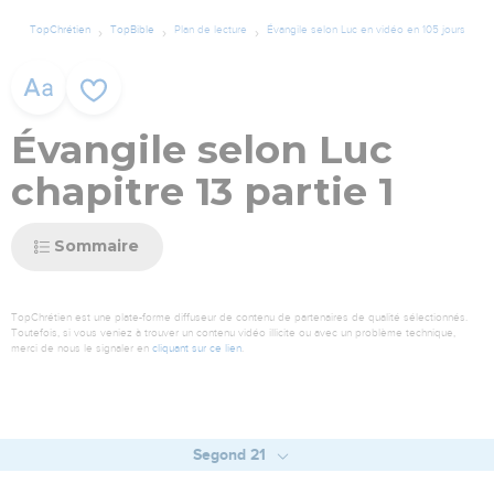
TopChrétien
TopBible
Plan de lecture
Évangile selon Luc en vidéo en 105 jours
Évangile selon Luc
chapitre 13 partie 1
Sommaire
TopChrétien est une plate-forme diffuseur de contenu de partenaires de qualité sélectionnés.
Toutefois, si vous veniez à trouver un contenu vidéo illicite ou avec un problème technique,
merci de nous le signaler en
cliquant sur ce lien
.
Segond 21