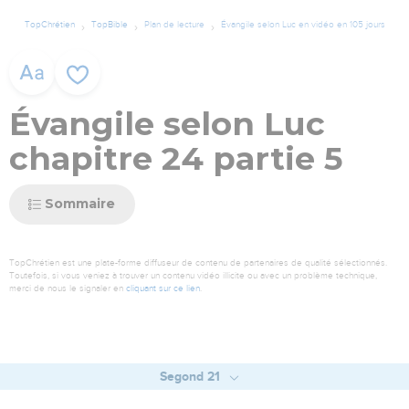
TopChrétien
TopBible
Plan de lecture
Évangile selon Luc en vidéo en 105 jours
Évangile selon Luc
chapitre 24 partie 5
Sommaire
TopChrétien est une plate-forme diffuseur de contenu de partenaires de qualité sélectionnés.
Toutefois, si vous veniez à trouver un contenu vidéo illicite ou avec un problème technique,
merci de nous le signaler en
cliquant sur ce lien
.
Segond 21