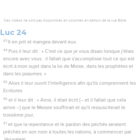
Ces vidéos ne sont pas disponibles en colonnes en dehors de la vue Bible.
Luc 24
43
Il en prit et mangea devant eux.
44
Puis il leur dit : « C'est ce que je vous disais lorsque j'étais
encore avec vous : il fallait que s'accomplisse tout ce qui est
écrit à mon sujet dans la loi de Moïse, dans les prophètes et
dans les psaumes. »
45
Alors il leur ouvrit l'intelligence afin qu'ils comprennent les
Ecritures
46
et il leur dit : « Ainsi, il était écrit [– et il fallait que cela
arrive –] que le Messie souffrirait et qu'il ressusciterait le
troisième jour,
47
et que la repentance et le pardon des péchés seraient
prêchés en son nom à toutes les nations, à commencer par
Jérusalem.