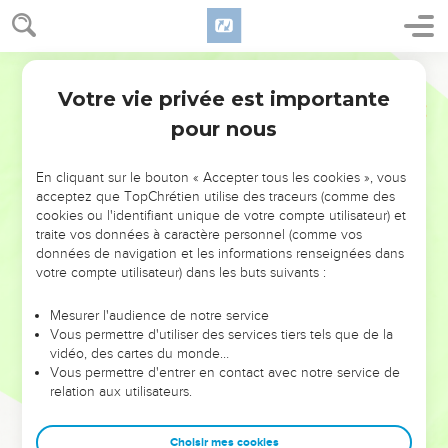
Votre vie privée est importante
pour nous
NE MANQUEZ PAS L’ÉVÉNEMENT
En cliquant sur le bouton « Accepter tous les cookies », vous
DE L’ANNÉE !
acceptez que TopChrétien utilise des traceurs (comme des
cookies ou l'identifiant unique de votre compte utilisateur) et
ET SI LEURS ERREURS POUVAIENT VOUS ÉVITER LES
traite vos données à caractère personnel (comme vos
VOTRES ?
données de navigation et les informations renseignées dans
votre compte utilisateur) dans les buts suivants :
On admire souvent les leaders pour leurs réussites, leur impact,
leur foi ou leur vision. Mais on voit moins les doutes, les erreurs
Mesurer l'audience de notre service
Vous permettre d'utiliser des services tiers tels que de la
et les saisons difficiles qu'ils ont traversés, alors même que ce
vidéo, des cartes du monde…
sont elles qui les ont façonnés.
Vous permettre d'entrer en contact avec notre service de
relation aux utilisateurs.
Dans cette conférence, leaders, entrepreneurs, et responsables
reviennent sur les erreurs marquantes de leur parcours et les
clés pour avancer avec plus de sagesse afin que leurs erreurs
Choisir mes cookies