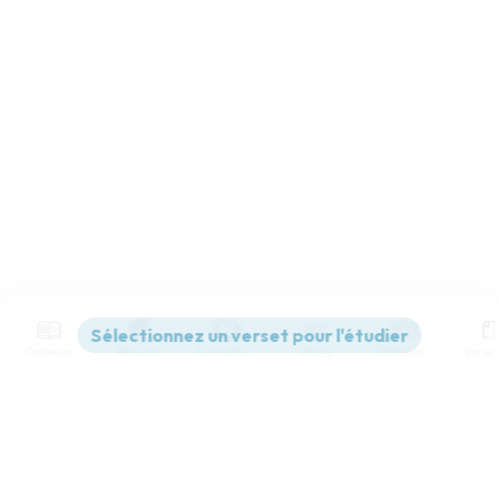
Contenus
Versions
Commentaires
Strong
Dictionnaire
Paramètres de lecture
Afficher les numéros de versets