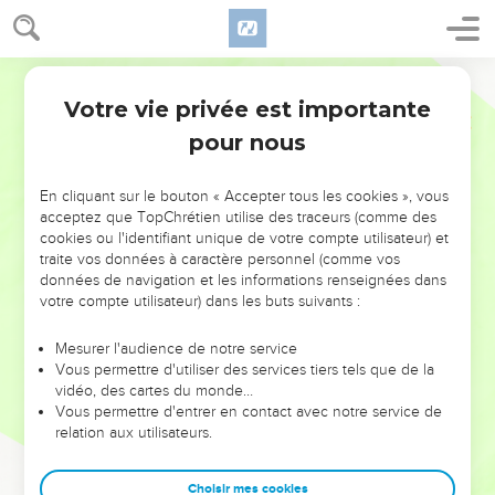
Votre vie privée est importante
pour nous
NE MANQUEZ PAS L’ÉVÉNEMENT
En cliquant sur le bouton « Accepter tous les cookies », vous
DE L’ANNÉE !
acceptez que TopChrétien utilise des traceurs (comme des
cookies ou l'identifiant unique de votre compte utilisateur) et
ET SI LEURS ERREURS POUVAIENT VOUS ÉVITER LES
traite vos données à caractère personnel (comme vos
VOTRES ?
données de navigation et les informations renseignées dans
votre compte utilisateur) dans les buts suivants :
On admire souvent les leaders pour leurs réussites, leur impact,
leur foi ou leur vision. Mais on voit moins les doutes, les erreurs
Mesurer l'audience de notre service
Vous permettre d'utiliser des services tiers tels que de la
et les saisons difficiles qu'ils ont traversés, alors même que ce
vidéo, des cartes du monde…
sont elles qui les ont façonnés.
Vous permettre d'entrer en contact avec notre service de
relation aux utilisateurs.
Dans cette conférence, leaders, entrepreneurs, et responsables
reviennent sur les erreurs marquantes de leur parcours et les
clés pour avancer avec plus de sagesse afin que leurs erreurs
Choisir mes cookies