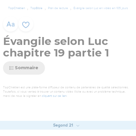
TopChrétien
TopBible
Plan de lecture
Évangile selon Luc en vidéo en 105 jours
Évangile selon Luc
chapitre 19 partie 1
Sommaire
TopChrétien est une plate-forme diffuseur de contenu de partenaires de qualité sélectionnés.
Toutefois, si vous veniez à trouver un contenu vidéo illicite ou avec un problème technique,
merci de nous le signaler en
cliquant sur ce lien
.
Segond 21