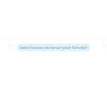
Contenus
Versions
Commentaires
Strong
Dictionnaire
Paramètres de lecture
Afficher les numéros de versets
Mode dyslexique
Désactivé
Simple
Coul
eur