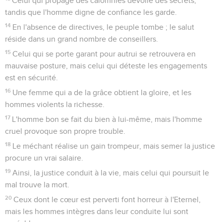
Celui qui propage des calomnies dévoile des secrets,
tandis que l'homme digne de confiance les garde.
14
En l'absence de directives, le peuple tombe ; le salut
réside dans un grand nombre de conseillers.
15
Celui qui se porte garant pour autrui se retrouvera en
mauvaise posture, mais celui qui déteste les engagements
est en sécurité.
16
Une femme qui a de la grâce obtient la gloire, et les
hommes violents la richesse.
17
L'homme bon se fait du bien à lui-même, mais l'homme
cruel provoque son propre trouble.
18
Le méchant réalise un gain trompeur, mais semer la justice
procure un vrai salaire.
19
Ainsi, la justice conduit à la vie, mais celui qui poursuit le
mal trouve la mort.
20
Ceux dont le cœur est perverti font horreur à l'Eternel,
mais les hommes intègres dans leur conduite lui sont