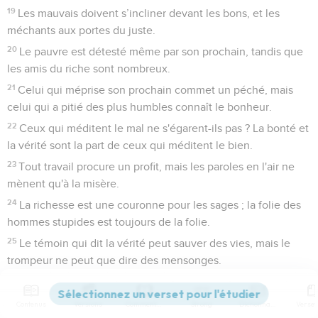
19
Les mauvais doivent s’incliner devant les bons, et les
méchants aux portes du juste.
20
Le pauvre est détesté même par son prochain, tandis que
les amis du riche sont nombreux.
21
Celui qui méprise son prochain commet un péché, mais
celui qui a pitié des plus humbles connaît le bonheur.
22
Ceux qui méditent le mal ne s'égarent-ils pas ? La bonté et
la vérité sont la part de ceux qui méditent le bien.
23
Tout travail procure un profit, mais les paroles en l'air ne
mènent qu'à la misère.
24
La richesse est une couronne pour les sages ; la folie des
hommes stupides est toujours de la folie.
25
Le témoin qui dit la vérité peut sauver des vies, mais le
trompeur ne peut que dire des mensonges.
26
Celui qui craint l'Eternel possède un puissant appui, et ses
enfants ont un refuge auprès de lui.
Contenus
Versions
Commentaires
Strong
Dictionnaire
27