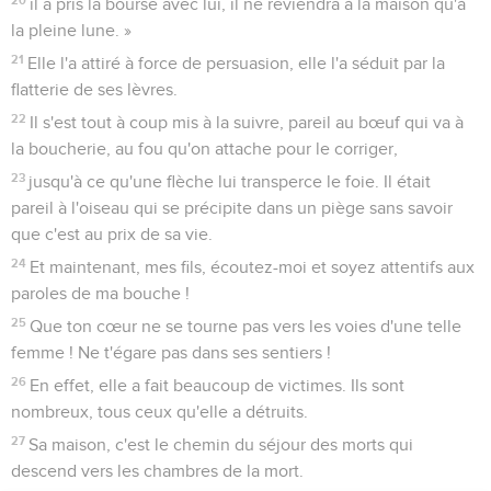
il a pris la bourse avec lui, il ne reviendra à la maison qu'à
la pleine lune. »
21
Elle l'a attiré à force de persuasion, elle l'a séduit par la
flatterie de ses lèvres.
22
Il s'est tout à coup mis à la suivre, pareil au bœuf qui va à
la boucherie, au fou qu'on attache pour le corriger,
23
jusqu'à ce qu'une flèche lui transperce le foie. Il était
pareil à l'oiseau qui se précipite dans un piège sans savoir
que c'est au prix de sa vie.
24
Et maintenant, mes fils, écoutez-moi et soyez attentifs aux
paroles de ma bouche !
25
Que ton cœur ne se tourne pas vers les voies d'une telle
femme ! Ne t'égare pas dans ses sentiers !
26
En effet, elle a fait beaucoup de victimes. Ils sont
nombreux, tous ceux qu'elle a détruits.
27
Sa maison, c'est le chemin du séjour des morts qui
descend vers les chambres de la mort.