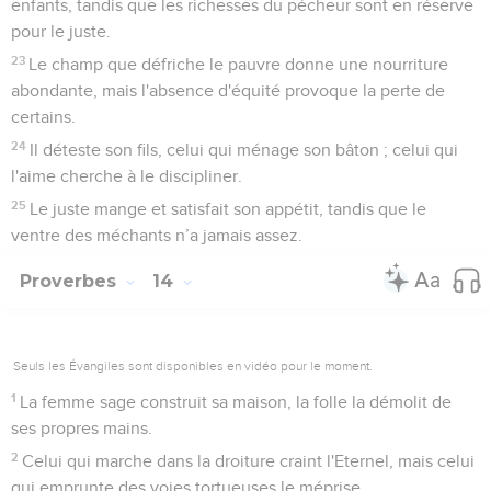
enfants, tandis que les richesses du pécheur sont en réserve
pour le juste.
23
Le champ que défriche le pauvre donne une nourriture
abondante, mais l'absence d'équité provoque la perte de
certains.
24
Il déteste son fils, celui qui ménage son bâton ; celui qui
l'aime cherche à le discipliner.
25
Le juste mange et satisfait son appétit, tandis que le
ventre des méchants n’a jamais assez.
Proverbes
14
Seuls les Évangiles sont disponibles en vidéo pour le moment.
1
La femme sage construit sa maison, la folle la démolit de
ses propres mains.
2
Celui qui marche dans la droiture craint l'Eternel, mais celui
qui emprunte des voies tortueuses le méprise.