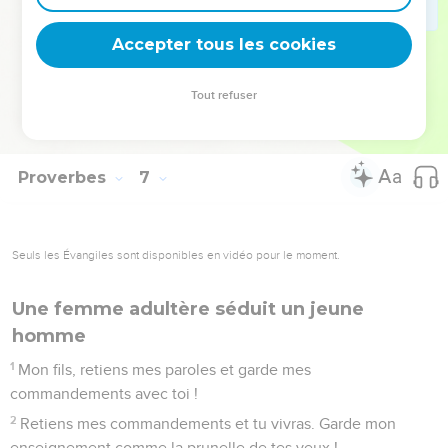
il ne trouvera que blessures et déshonneur, et sa honte ne
s'effacera pas.
Accepter tous les cookies
34
En effet, la jalousie rend un homme furieux, et il est sans
pitié, le jour de la vengeance ;
Tout refuser
35
il n'accepte aucune rançon et il ne cède pas, même si tu
multiplies les cadeaux.
Proverbes
7
Seuls les Évangiles sont disponibles en vidéo pour le moment.
Une femme adultère séduit un jeune
homme
1
Mon fils, retiens mes paroles et garde mes
commandements avec toi !
2
Retiens mes commandements et tu vivras. Garde mon
enseignement comme la prunelle de tes yeux !