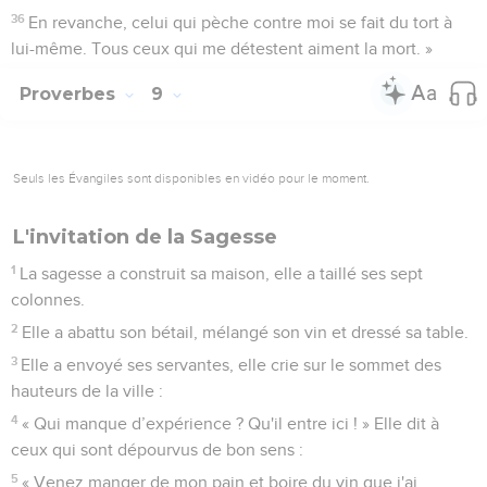
36
En revanche, celui qui pèche contre moi se fait du tort à
lui-même. Tous ceux qui me détestent aiment la mort. »
Proverbes
9
Seuls les Évangiles sont disponibles en vidéo pour le moment.
L'invitation de la Sagesse
1
La sagesse a construit sa maison, elle a taillé ses sept
colonnes.
2
Elle a abattu son bétail, mélangé son vin et dressé sa table.
3
Elle a envoyé ses servantes, elle crie sur le sommet des
hauteurs de la ville :
4
« Qui manque d’expérience ? Qu'il entre ici ! » Elle dit à
ceux qui sont dépourvus de bon sens :
5
« Venez manger de mon pain et boire du vin que j'ai