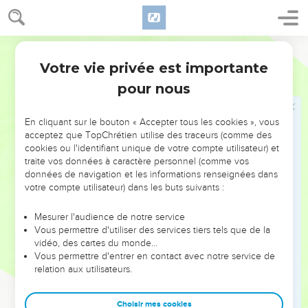
26
En effet, pour la femme prostituée on se réduit à un
morceau de pain et la femme mariée capture une vie
Segond 21
précieuse.
Votre vie privée est importante
27
Proverbes
6
Peut-on prendre du feu contre soi sans que les habits ne
pour nous
s'enflamment ?
28
Peut-on marcher sur des charbons ardents sans se brûler
En cliquant sur le bouton « Accepter tous les cookies », vous
les pieds ?
acceptez que TopChrétien utilise des traceurs (comme des
29
Il en va de même pour celui qui s’approche de la femme
cookies ou l'identifiant unique de votre compte utilisateur) et
traite vos données à caractère personnel (comme vos
de son prochain : celui qui la touche ne restera pas impuni.
données de navigation et les informations renseignées dans
30
On ne méprise pas le voleur qui vole pour s’alimenter,
votre compte utilisateur) dans les buts suivants :
parce qu'il a faim,
Mesurer l'audience de notre service
31
mais, si on le trouve, il fait une restitution au septuple, il
Vous permettre d'utiliser des services tiers tels que de la
donne tous les biens de sa maison.
vidéo, des cartes du monde…
32
Vous permettre d'entrer en contact avec notre service de
Celui qui commet un adultère avec une femme manque
relation aux utilisateurs.
de bon sens. Il veut se détruire lui-même, celui qui agit de
cette manière :
Choisir mes cookies
33