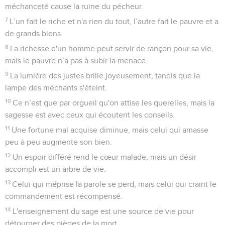
méchanceté cause la ruine du pécheur.
7
L’un fait le riche et n'a rien du tout, l’autre fait le pauvre et a
de grands biens.
8
La richesse d'un homme peut servir de rançon pour sa vie,
mais le pauvre n’a pas à subir la menace.
9
La lumière des justes brille joyeusement, tandis que la
lampe des méchants s'éteint.
10
Ce n’est que par orgueil qu'on attise les querelles, mais la
sagesse est avec ceux qui écoutent les conseils.
11
Une fortune mal acquise diminue, mais celui qui amasse
peu à peu augmente son bien.
12
Un espoir différé rend le cœur malade, mais un désir
accompli est un arbre de vie.
13
Celui qui méprise la parole se perd, mais celui qui craint le
commandement est récompensé.
14
L'enseignement du sage est une source de vie pour
détourner des pièges de la mort.