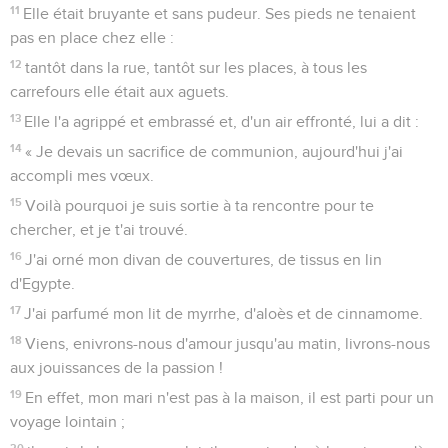
11
Elle était bruyante et sans pudeur. Ses pieds ne tenaient
pas en place chez elle :
12
tantôt dans la rue, tantôt sur les places, à tous les
carrefours elle était aux aguets.
13
Elle l'a agrippé et embrassé et, d'un air effronté, lui a dit :
14
« Je devais un sacrifice de communion, aujourd'hui j'ai
accompli mes vœux.
15
Voilà pourquoi je suis sortie à ta rencontre pour te
chercher, et je t'ai trouvé.
16
J'ai orné mon divan de couvertures, de tissus en lin
d'Egypte.
17
J'ai parfumé mon lit de myrrhe, d'aloès et de cinnamome.
18
Viens, enivrons-nous d'amour jusqu'au matin, livrons-nous
aux jouissances de la passion !
19
En effet, mon mari n'est pas à la maison, il est parti pour un
voyage lointain ;
20