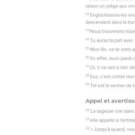
raison un piège aux inn
12
Engloutissons-les viv
descendent dans la tom
13
Nous trouverons tout
14
Tu auras ta part avec
15
Mon fils, ne te mets 
16
En effet, leurs pieds 
17
Or, il ne sert à rien 
18
Eux, c’est contre leu
19
Tel est le sentier de
Appel et avertis
20
La sagesse crie dans l
21
elle appelle à l'entré
22
« Jusqu'à quand, vou