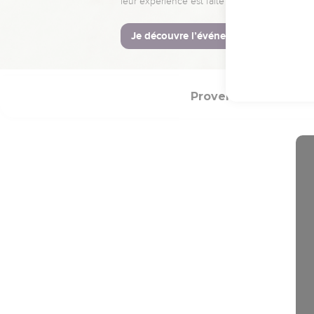
4
Louez-le avec le tambo
5
Louez-le avec les cym
6
Que tout ce qui respire
Proverbes
Introd