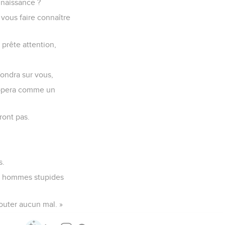
nnaissance ?
vous faire connaître
 prête attention,
fondra sur vous,
oppera comme un
ront pas.
s.
es hommes stupides
douter aucun mal. »