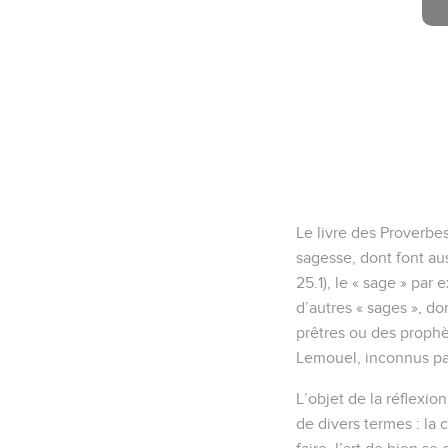
Le livre des Proverbes
sagesse, dont font auss
25.1), le « sage » par 
d’autres « sages », do
prêtres ou des prophète
Lemouel, inconnus par a
L’objet de la réflexion
de divers termes : la 