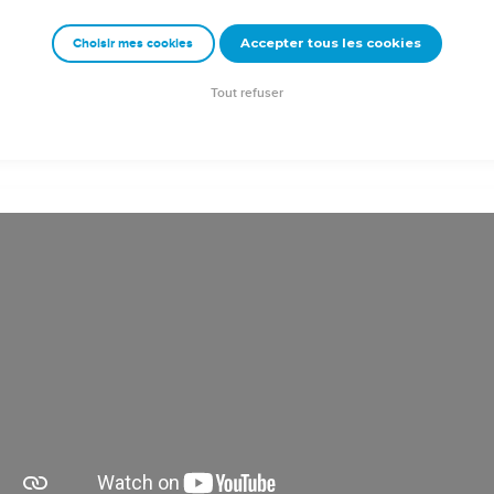
urin et avec des danses ! Louez-le avec les instruments à cordes 
Accepter tous les cookies
Choisir mes cookies
bales sonores ! Louez-le avec les cymbales retentissantes !
 loue l’Eternel ! Louez l’Eternel !
Tout refuser
uction