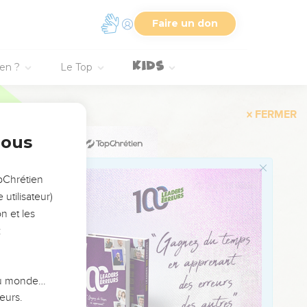
ure.
Faire un don
ur main !
ien ?
Le Top
s ! Louez l’Eternel !
nous
opChrétien
utilisateur)
n et les
:
éclate sa puissance !
ur !
 du monde…
eurs.