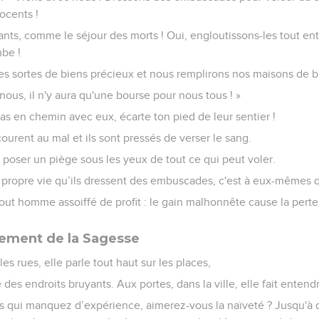
ocents !
ants, comme le séjour des morts ! Oui, engloutissons-les tout e
be !
es sortes de biens précieux et nous remplirons nos maisons de b
 nous, il n'y aura qu'une bourse pour nous tous ! »
pas en chemin avec eux, écarte ton pied de leur sentier !
courent au mal et ils sont pressés de verser le sang.
de poser un piège sous les yeux de tout ce qui peut voler.
r propre vie qu’ils dressent des embuscades, c'est à eux-mêmes q
 tout homme assoiffé de profit : le gain malhonnête cause la perte
sement de la Sagesse
es rues, elle parle tout haut sur les places,
e des endroits bruyants. Aux portes, dans la ville, elle fait entend
s qui manquez d’expérience, aimerez-vous la naïveté ? Jusqu'à