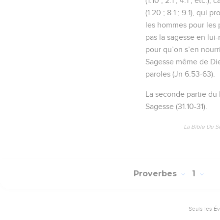
(1.10 ; 2.1 ; 4.1 ; etc.
(1.20 ; 8.1 ; 9.1), qui
les hommes pour les p
pas la sagesse en lui-m
pour qu’on s’en nourri
Sagesse même de Dieu (
paroles (Jn 6.53-63).
La seconde partie du l
Sagesse (31.10-31).
La Bible Du S
Proverbes
1
Seuls les É