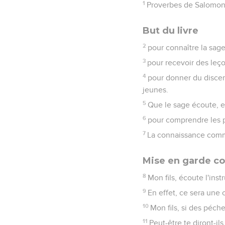
1
Proverbes de Salomon, f
But du livre
2
pour connaître la sage
3
pour recevoir des leço
4
pour donner du discer
jeunes.
5
Que le sage écoute, et
6
pour comprendre les p
7
La connaissance commen
Mise en garde co
8
Mon fils, écoute l'ins
9
En effet, ce sera une 
10
Mon fils, si des péche
11
Peut-être te diront-i