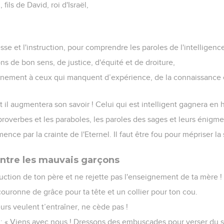
ils de David, roi d'Israël,
sse et l'instruction, pour comprendre les paroles de l'intelligenc
ns de bon sens, de justice, d'équité et de droiture,
nement à ceux qui manquent d’expérience, de la connaissance et
 il augmentera son savoir ! Celui qui est intelligent gagnera en 
roverbes et les paraboles, les paroles des sages et leurs énigme
ce par la crainte de l'Eternel. Il faut être fou pour mépriser la s
ntre les mauvais garçons
truction de ton père et ne rejette pas l'enseignement de ta mère !
couronne de grâce pour ta tête et un collier pour ton cou.
urs veulent t’entraîner, ne cède pas !
ls : « Viens avec nous ! Dressons des embuscades pour verser du 