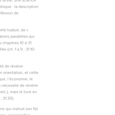
e la vie, une science
phique : la description
éflexion de
été traduit, de «
ions parallèles qui
 chapitres 10 à 31.
ée (ch. 1 à 9 ; 31.10-
ité de révérer
n orientation, et cette
que, l’économie, le
La nécessité de révérer
tc.), mais le livre en
; 31.30).
e qui instruit son fils