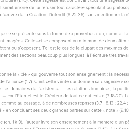
e conduire (1.1-5). Cette sagesse est donc avant tout une sagesse d
l serait erroné de lui refuser tout caractère spéculatif ou philoso
d’œuvre de la Création, l’interdit (8.22-36), sans mentionner la r
agesse se présente sous la forme de « proverbes » ou, comme il a 
ent imagées. Celles-ci se composent au minimum de deux affirmat
ètent ou s’opposent. Tel est le cas de la plupart des maximes des
rment des sections beaucoup plus longues, à l’écriture très travaill
 donne la « clé » qui gouverne tout son enseignement : la nécess
de l’alliance (1.7). C’est cette vérité qui donne à sa « sagesse » so
 les domaines de l’existence — les relations humaines, la politi
c. — car l’Eternel est le Créateur de tout ce qui existe (3.18-20). 
, comme au passage, à de nombreuses reprises (3.7 ; 8.13 ; 22.4 ; e
é » en concluant ses deux grandes parties sur cette « note » (9.10 
e (ch. 1 à 9), l’auteur livre son enseignement à la manière d’un pèr