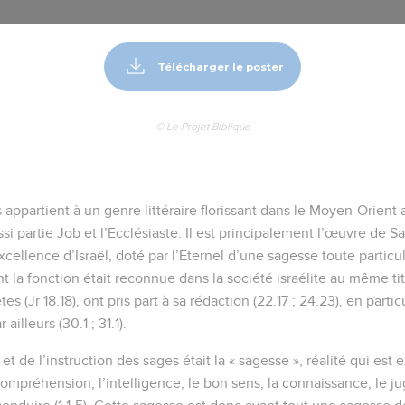
Télécharger le poster
© Le Projet Biblique
 appartient à un genre littéraire florissant dans le Moyen-Orient a
i partie Job et l’Ecclésiaste. Il est principalement l’œuvre de Sal
excellence d’Israël, doté par l’Eternel d’une sagesse toute particul
nt la fonction était reconnue dans la société israélite au même ti
s (Jr 18.18), ont pris part à sa rédaction (22.17 ; 24.23), en parti
illeurs (30.1 ; 31.1).
 et de l’instruction des sages était la « sagesse », réalité qui es
compréhension, l’intelligence, le bon sens, la connaissance, le ju