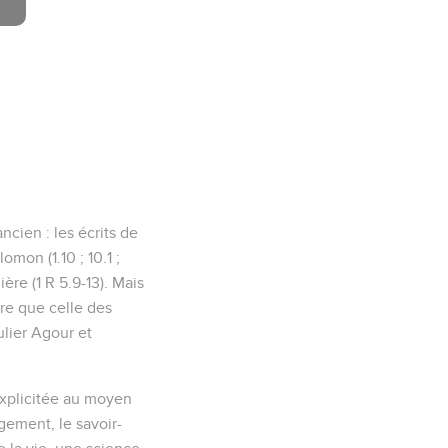
ncien : les écrits de
omon (1.10 ; 10.1 ;
ière (1 R 5.9-13). Mais
tre que celle des
culier Agour et
t explicitée au moyen
gement, le savoir-