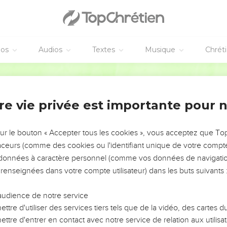
end plaisir en son peuple, il accorde aux humbles le salut pour par
t dans la gloire, qu’ils poussent des cris de joie sur leur lit !
ieu soient dans leur bouche, et l’épée à deux tranchants dans le
éos
Audios
Textes
Musique
Chrét
eance des nations, ils puniront les peuples ;
rois avec des chaînes, et leurs grands avec des entraves en fer ;
Segond 21
e eux le jugement qui est écrit. Quel honneur pour tous ses fidèle
re vie privée est importante pour 
sur le bouton « Accepter tous les cookies », vous acceptez que T
traceurs (comme des cookies ou l'identifiant unique de votre compte 
vangiles sont disponibles en vidéo pour le moment.
s données à caractère personnel (comme vos données de navigatio
 renseignées dans votre compte utilisateur) dans les buts suivants 
gneur
z Dieu dans son sanctuaire ! Louez-le dans l’étendue céleste où 
audience de notre service
aordinaire façon d’agir ! Louez-le pour l’immensité de sa grande
ttre d'utiliser des services tiers tels que de la vidéo, des cartes
ttre d'entrer en contact avec notre service de relation aux utilisat
trompette ! Louez-le avec le luth et la harpe !