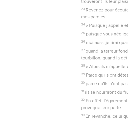
trouveront-ils leur pla
23
Revenez pour écouter
mes paroles.
24
» Puisque j'appelle e
25
puisque vous néglige
26
moi aussi je rirai qu
27
quand la terreur fo
tourbillon, quand la dé
28
» Alors ils m'appelle
29
Parce qu'ils ont détes
30
parce qu'ils n'ont p
31
ils se nourriront du f
32
En effet, l'égaremen
provoque leur perte.
33
En revanche, celui qui