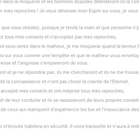
isir dans la moquerie et les hommes stupides détesteront-ils la co
 mes reproches ! Je veux déverser mon Esprit sur vous, je veux 
t que vous résistez, puisque je tends la main et que personne n'y
z tous mes conseils et n'acceptez pas mes reproches,
and vous serez dans le malheur, je me moquerai quand la terreur 
ndra sur vous comme une tempête et que le malheur vous envel
tresse et l'angoisse s’empareront de vous.
ront et je ne répondrai pas, ils me chercheront et ils ne me trouve
té la connaissance et n'ont pas choisi la crainte de l'Eternel,
as accepté mes conseils et ont méprisé tous mes reproches,
ruit de leur conduite et ils se rassasieront de leurs propres conseil
t de ceux qui manquent d’expérience les tue et l'insouciance d
 m'écoute habitera en sécurité. Il vivra tranquille et n’aura à re