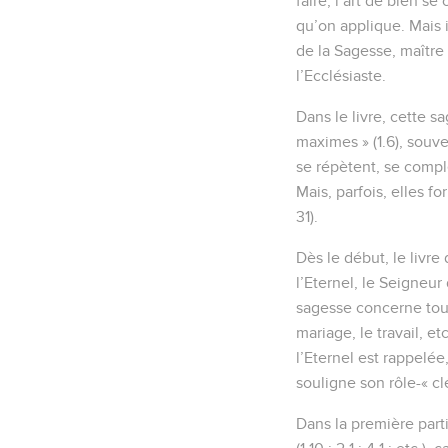
faire, l’art de bien s
qu’on applique. Mais i
de la Sagesse, maître 
l’Ecclésiaste.
Dans le livre, cette s
maximes » (1.6), souv
se répètent, se compl
Mais, parfois, elles fo
31).
Dès le début, le livre
l’Eternel, le Seigneur 
sagesse concerne tous
mariage, le travail, et
l’Eternel est rappelée
souligne son rôle-« cl
Dans la première parti