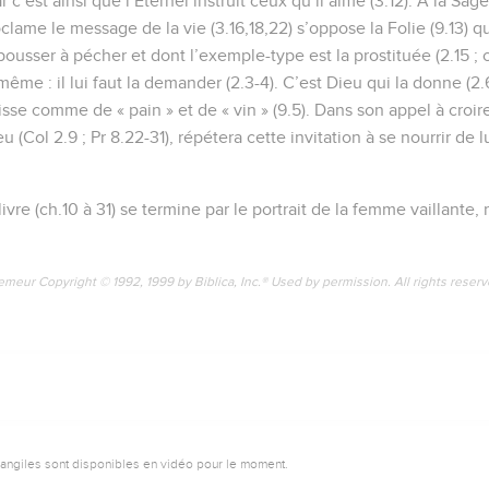
), car c’est ainsi que l’Eternel instruit ceux qu’il aime (3.12). A la S
 proclame le message de la vie (3.16,18,22) s’oppose la Folie (9.13) 
ousser à pécher et dont l’exemple-type est la prostituée (2.15 ; 
ême : il lui faut la demander (2.3-4). C’est Dieu qui la donne (2.6),
sse comme de « pain » et de « vin » (9.5). Dans son appel à croire
Col 2.9 ; Pr 8.22-31), répétera cette invitation à se nourrir de 
ivre (ch.10 à 31) se termine par le portrait de la femme vaillante, 
emeur Copyright © 1992, 1999 by Biblica, Inc.® Used by permission. All rights reser
vangiles sont disponibles en vidéo pour le moment.