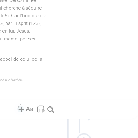
agesse, personnifiée
qui cherche à séduire
ch.5). Car l’homme n’a
 par l’Esprit (1.23),
 en lui, Jésus,
lui-même, par ses
rappel de celui de la
ved worldwide.