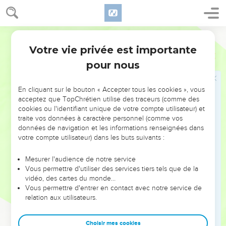
marchent point ; [et] ils ne rendent aucun son de leur gosier.
8
Que ceux qui les font, [et] tous ceux qui s'y confient, leur
Martin
soient faits semblables.
Votre vie privée est importante
9
Israël confie-toi en l'Eternel ; il est le secours et le bouclier
Psaumes
115
de ceux [qui se confient en lui].
pour nous
10
Maison d'Aaron, confiez-vous en l'Eternel ; il est leur aide
et leur bouclier.
En cliquant sur le bouton « Accepter tous les cookies », vous
acceptez que TopChrétien utilise des traceurs (comme des
11
Vous qui craignez l'Eternel, confiez-vous en l'Eternel ; il est
cookies ou l'identifiant unique de votre compte utilisateur) et
leur aide et leur bouclier.
traite vos données à caractère personnel (comme vos
données de navigation et les informations renseignées dans
12
L'Eternel s'est souvenu de nous, il bénira, il bénira la
votre compte utilisateur) dans les buts suivants :
maison d'Israël, il bénira la maison d'Aaron.
13
Il bénira ceux qui craignent l'Eternel, tant les petits que les
Mesurer l'audience de notre service
Vous permettre d'utiliser des services tiers tels que de la
grands.
vidéo, des cartes du monde…
14
L'Eternel ajoutera [bénédiction] sur vous, sur vous et sur
Vous permettre d'entrer en contact avec notre service de
vos enfants.
relation aux utilisateurs.
15
Vous êtes bénis de l'Eternel, qui a fait les cieux et la terre.
Choisir mes cookies
16