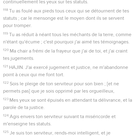
continuellement les yeux sur tes statuts.
118
Tu as foulé aux pieds tous ceux qui se détournent de tes
statuts ; car le mensonge est le moyen dont ils se servent
pour tromper.
119
Tu as réduit à néant tous les méchants de la terre, comme
n'étant qu'écume ; c'est pourquoi j'ai aimé tes témoignages.
120
Ma chair a frémi de la frayeur que j'ai de toi, et j'ai craint
tes jugements.
121
HAJIN. J'ai exercé jugement et justice, ne m'abandonne
point à ceux qui me font tort.
122
Sois le pleige de ton serviteur pour son bien ; [et ne
permets pas] que je sois opprimé par les orgueilleux,
123
Mes yeux se sont épuisés en attendant ta délivrance, et la
parole de ta justice.
124
Agis envers ton serviteur suivant ta miséricorde et
m'enseigne tes statuts.
125
Je suis ton serviteur, rends-moi intelligent, et je