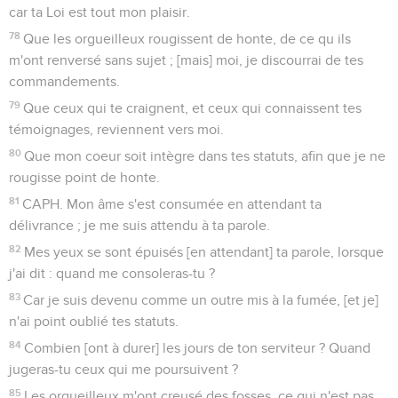
car ta Loi est tout mon plaisir.
78
Que les orgueilleux rougissent de honte, de ce qu ils
m'ont renversé sans sujet ; [mais] moi, je discourrai de tes
commandements.
79
Que ceux qui te craignent, et ceux qui connaissent tes
témoignages, reviennent vers moi.
80
Que mon coeur soit intègre dans tes statuts, afin que je ne
rougisse point de honte.
81
CAPH. Mon âme s'est consumée en attendant ta
délivrance ; je me suis attendu à ta parole.
82
Mes yeux se sont épuisés [en attendant] ta parole, lorsque
j'ai dit : quand me consoleras-tu ?
83
Car je suis devenu comme un outre mis à la fumée, [et je]
n'ai point oublié tes statuts.
84
Combien [ont à durer] les jours de ton serviteur ? Quand
jugeras-tu ceux qui me poursuivent ?
85
Les orgueilleux m'ont creusé des fosses, ce qui n'est pas