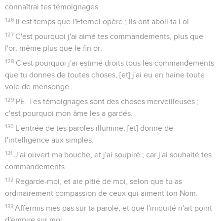
connaîtrai tes témoignages.
126
Il est temps que l'Eternel opère ; ils ont aboli ta Loi.
127
C'est pourquoi j'ai aimé tes commandements, plus que
l'or, même plus que le fin or.
128
C'est pourquoi j'ai estimé droits tous les commandements
que tu donnes de toutes choses, [et] j'ai eu en haine toute
voie de mensonge.
129
PE. Tes témoignages sont des choses merveilleuses ;
c'est pourquoi mon âme les a gardés.
130
L'entrée de tes paroles illumine, [et] donne de
l'intelligence aux simples.
131
J'ai ouvert ma bouche, et j'ai soupiré ; car j'ai souhaité tes
commandements.
132
Regarde-moi, et aie pitié de moi, selon que tu as
ordinairement compassion de ceux qui aiment ton Nom.
133
Affermis mes pas sur ta parole, et que l'iniquité n'ait point
d'empire sur moi.