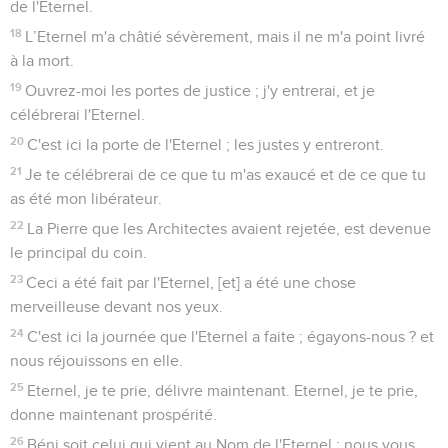
de l'Eternel.
18
L’Eternel m'a châtié sévèrement, mais il ne m'a point livré
à la mort.
19
Ouvrez-moi les portes de justice ; j'y entrerai, et je
célébrerai l'Eternel.
20
C'est ici la porte de l'Eternel ; les justes y entreront.
21
Je te célébrerai de ce que tu m'as exaucé et de ce que tu
as été mon libérateur.
22
La Pierre que les Architectes avaient rejetée, est devenue
le principal du coin.
23
Ceci a été fait par l'Eternel, [et] a été une chose
merveilleuse devant nos yeux.
24
C'est ici la journée que l'Eternel a faite ; égayons-nous ? et
nous réjouissons en elle.
25
Eternel, je te prie, délivre maintenant. Eternel, je te prie,
donne maintenant prospérité.
26
Béni soit celui qui vient au Nom de l'Eternel ; nous vous