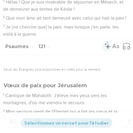
5
Hélas ! Que je suis misérable de séjourner en Mésech, et
de demeurer aux tentes de Kédar !
6
Que mon âme ait tant demeuré avec celui qui hait la paix !
7
Je [ne cherche que] la paix, mais lorsque j'en parle, les
voilà à la guerre.
Psaumes
121
Seuls les Évangiles sont disponibles en vidéo pour le moment.
Vœux de paix pour Jérusalem
1
Cantique de Mahaloth. J'élève mes yeux vers les
montagnes, d'où me viendra le secours.
2
Mon secours vient de l'Eternel qui a fait les cieux et la
terre.
3
Il ne permettra point que ton pied soit ébranlé ; celui qui te
Contenus
Versions
Commentaires
Strong
Dictionnaire