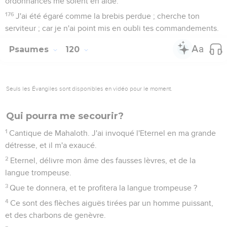
ordonnances me soient en aide.
176
J'ai été égaré comme la brebis perdue ; cherche ton
serviteur ; car je n'ai point mis en oubli tes commandements.
Psaumes
120
Seuls les Évangiles sont disponibles en vidéo pour le moment.
Qui pourra me secourir?
1
Cantique de Mahaloth. J'ai invoqué l'Eternel en ma grande
détresse, et il m'a exaucé.
2
Eternel, délivre mon âme des fausses lèvres, et de la
langue trompeuse.
3
Que te donnera, et te profitera la langue trompeuse ?
4
Ce sont des flèches aiguës tirées par un homme puissant,
et des charbons de genèvre.