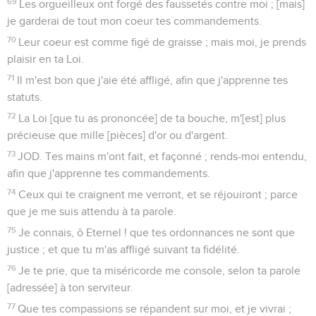
69
Les orgueilleux ont forgé des faussetés contre moi ; [mais]
je garderai de tout mon coeur tes commandements.
70
Leur coeur est comme figé de graisse ; mais moi, je prends
plaisir en ta Loi.
71
Il m'est bon que j'aie été affligé, afin que j'apprenne tes
statuts.
72
La Loi [que tu as prononcée] de ta bouche, m'[est] plus
précieuse que mille [pièces] d'or ou d'argent.
73
JOD. Tes mains m'ont fait, et façonné ; rends-moi entendu,
afin que j'apprenne tes commandements.
74
Ceux qui te craignent me verront, et se réjouiront ; parce
que je me suis attendu à ta parole.
75
Je connais, ô Eternel ! que tes ordonnances ne sont que
justice ; et que tu m'as affligé suivant ta fidélité.
76
Je te prie, que ta miséricorde me console, selon ta parole
[adressée] à ton serviteur.
77
Que tes compassions se répandent sur moi, et je vivrai ;