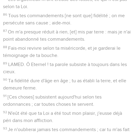
selon ta Loi.
86
Tous tes commandements [ne sont que] fidélité ; on me
persécute sans cause ; aide-moi.
87
On m'a presque réduit à rien, [et] mis par terre : mais je n'ai
point abandonné tes commandements.
88
Fais-moi revivre selon ta miséricorde, et je garderai le
témoignage de ta bouche.
89
LAMED. Ô Eternel ! ta parole subsiste à toujours dans les
cieux.
90
Ta fidélité dure d'âge en âge ; tu as établi la terre, et elle
demeure ferme.
91
[Ces choses] subsistent aujourd'hui selon tes
ordonnances ; car toutes choses te servent.
92
N'eût été que ta Loi a été tout mon plaisir, j'eusse déjà
péri dans mon affliction.
93
Je n'oublierai jamais tes commandements ; car tu m'as fait