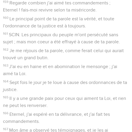
159
Regarde combien j'ai aimé tes commandements ;
Eternel ! fais-moi revivre selon ta miséricorde.
160
Le principal point de ta parole est la vérité, et toute
l'ordonnance de ta justice est à toujours.
161
SCIN. Les principaux du peuple m'ont persécuté sans
sujet ; mais mon coeur a été effrayé à cause de ta parole.
162
Je me réjouis de ta parole, comme ferait celui qui aurait
trouvé un grand butin.
163
J'ai eu en haine et en abomination le mensonge ; j'ai
aimé ta Loi.
164
Sept fois le jour je te loue à cause des ordonnances de ta
justice.
165
Il y a une grande paix pour ceux qui aiment ta Loi, et rien
ne peut les renverser.
166
Eternel, j'ai espéré en ta délivrance, et j'ai fait tes
commandements.
167
Mon âme a observé tes témoignages, et je les ai