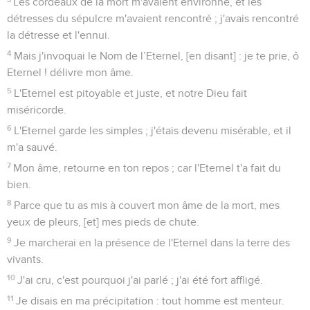
Les cordeaux de la mort m'avaient environné, et les
détresses du sépulcre m'avaient rencontré ; j'avais rencontré
la détresse et l'ennui.
4
Mais j'invoquai le Nom de l’Eternel, [en disant] : je te prie, ô
Eternel ! délivre mon âme.
5
L'Eternel est pitoyable et juste, et notre Dieu fait
miséricorde.
6
L'Eternel garde les simples ; j'étais devenu misérable, et il
m'a sauvé.
7
Mon âme, retourne en ton repos ; car l'Eternel t'a fait du
bien.
8
Parce que tu as mis à couvert mon âme de la mort, mes
yeux de pleurs, [et] mes pieds de chute.
9
Je marcherai en la présence de l'Eternel dans la terre des
vivants.
10
J'ai cru, c'est pourquoi j'ai parlé ; j'ai été fort affligé.
11
Je disais en ma précipitation : tout homme est menteur.