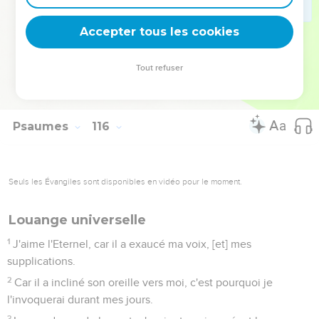
Quant aux Cieux, les Cieux sont à l'Eternel ; mais il a
donné la terre aux enfants des hommes.
Accepter tous les cookies
17
Les morts, et tous ceux qui descendent où l'on ne dit plus
mot, ne loueront point l'Eternel.
Tout refuser
18
Mais nous, nous bénirons l'Eternel dès maintenant, et à
toujours. Louez l'Eternel.
Psaumes
116
Seuls les Évangiles sont disponibles en vidéo pour le moment.
Louange universelle
1
J'aime l'Eternel, car il a exaucé ma voix, [et] mes
supplications.
2
Car il a incliné son oreille vers moi, c'est pourquoi je
l'invoquerai durant mes jours.
3