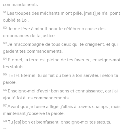
commandements.
61
Les troupes des méchants m'ont pillé, [mais] je n'ai point
oublié ta Loi.
62
Je me lève à minuit pour te célébrer à cause des
ordonnances de ta justice.
63
Je m'accompagne de tous ceux qui te craignent, et qui
gardent tes commandements.
64
Eternel, la terre est pleine de tes faveurs ; enseigne-moi
tes statuts.
65
TETH. Eternel, tu as fait du bien à ton serviteur selon ta
parole.
66
Enseigne-moi d'avoir bon sens et connaissance, car j'ai
ajouté foi à tes commandements.
67
Avant que je fusse affligé, j'allais à travers champs ; mais
maintenant j'observe ta parole.
68
Tu [es] bon et bienfaisant, enseigne-moi tes statuts.