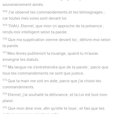
souverainement aimés.
168
J'ai observé tes commandements et tes témoignages ;
car toutes mes voies sont devant toi.
169
THAU. Eternel, que mon cri approche de ta présence ;
rends-moi intelligent selon ta parole.
170
Que ma supplication vienne devant toi ; délivre-moi selon
ta parole.
171
Mes lèvres publieront ta louange, quand tu m'auras
enseigné tes statuts.
172
Ma langue ne s'entretiendra que de ta parole ; parce que
tous tes commandements ne sont que justice.
173
Que ta main me soit en aide, parce que j'ai choisi tes
commandements.
174
Eternel, j'ai souhaité ta délivrance, et ta Loi est tout mon
plaisir.
175
Que mon âme vive, afin qu'elle te loue ; et fais que tes