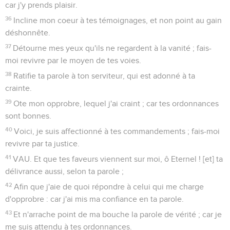
car j'y prends plaisir.
36
Incline mon coeur à tes témoignages, et non point au gain
déshonnête.
37
Détourne mes yeux qu'ils ne regardent à la vanité ; fais-
moi revivre par le moyen de tes voies.
38
Ratifie ta parole à ton serviteur, qui est adonné à ta
crainte.
39
Ote mon opprobre, lequel j'ai craint ; car tes ordonnances
sont bonnes.
40
Voici, je suis affectionné à tes commandements ; fais-moi
revivre par ta justice.
41
VAU. Et que tes faveurs viennent sur moi, ô Eternel ! [et] ta
délivrance aussi, selon ta parole ;
42
Afin que j'aie de quoi répondre à celui qui me charge
d'opprobre : car j'ai mis ma confiance en ta parole.
43
Et n'arrache point de ma bouche la parole de vérité ; car je
me suis attendu à tes ordonnances.