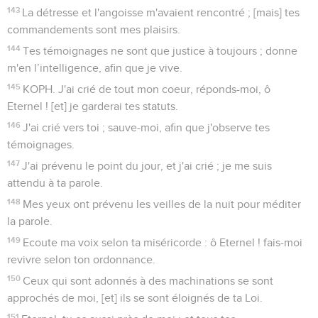
143
La détresse et l'angoisse m'avaient rencontré ; [mais] tes
commandements sont mes plaisirs.
144
Tes témoignages ne sont que justice à toujours ; donne
m'en l’intelligence, afin que je vive.
145
KOPH. J'ai crié de tout mon coeur, réponds-moi, ô
Eternel ! [et] je garderai tes statuts.
146
J'ai crié vers toi ; sauve-moi, afin que j'observe tes
témoignages.
147
J'ai prévenu le point du jour, et j'ai crié ; je me suis
attendu à ta parole.
148
Mes yeux ont prévenu les veilles de la nuit pour méditer
la parole.
149
Ecoute ma voix selon ta miséricorde : ô Eternel ! fais-moi
revivre selon ton ordonnance.
150
Ceux qui sont adonnés à des machinations se sont
approchés de moi, [et] ils se sont éloignés de ta Loi.
151