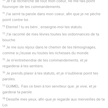
Je t'ai recherché de tout mon coeur, ne me fais point
fourvoyer de tes commandements.
11
J'ai serré ta parole dans mon coeur, afin que je ne pèche
point contre toi.
12
Eternel ! tu es béni ; enseigne-moi tes statuts.
13
J'ai raconté de mes lèvres toutes les ordonnances de ta
bouche.
14
Je me suis réjoui dans le chemin de tes témoignages,
comme si j'eusse eu toutes les richesses du monde.
15
Je m'entretiendrai de tes commandements, et je
regarderai à tes sentiers.
16
Je prends plaisir à tes statuts, et je n'oublierai point tes
paroles.
17
GUIMEL. Fais ce bien à ton serviteur que. je vive, et je
garderai ta parole.
18
Dessille mes yeux, afin que je regarde aux merveilles de ta
Loi.