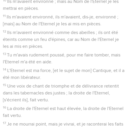
10
Ils m'avaient environné ; mais au Nom de l'Eternel je les
mettrai en pièces.
11
Ils m'avaient environné, ils m'avaient, dis-je, environné ;
[mais] au Nom de l'Eternel je les ai mis en pièces.
12
Ils m'avaient environné comme des abeilles ; ils ont été
éteints comme un feu d'épines, car au Nom de l'Eternel je
les ai mis en pièces.
13
Tu m'avais rudement poussé, pour me faire tomber, mais
l'Eternel m'a été en aide.
14
L'Eternel est ma force, [et le sujet de mon] Cantique, et il a
été mon libérateur.
15
Une voix de chant de triomphe et de délivrance retentit
dans les tabernacles des justes ; la droite de l'Eternel,
[s'écrient ils], fait vertu.
16
La droite de l'Eternel est haut élevée, la droite de l'Eternel
fait vertu.
17
Je ne mourrai point, mais je vivrai, et je raconterai les faits