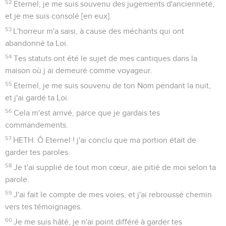
52
Eternel, je me suis souvenu des jugements d'ancienneté,
et je me suis consolé [en eux].
53
L'horreur m'a saisi, à cause des méchants qui ont
abandonné ta Loi.
54
Tes statuts ont été le sujet de mes cantiques dans la
maison où j ai demeuré comme voyageur.
55
Eternel, je me suis souvenu de ton Nom pendant la nuit,
et j'ai gardé ta Loi.
56
Cela m'est arrivé, parce que je gardais tes
commandements.
57
HETH. Ô Eternel ! j'ai conclu que ma portion était de
garder tes paroles.
58
Je t'ai supplié de tout mon cœur, aie pitié de moi selon ta
parole.
59
J'ai fait le compte de mes voies, et j'ai rebroussé chemin
vers tes témoignages.
60
Je me suis hâté, je n'ai point différé à garder tes