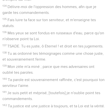
134
Délivre-moi de l'oppression des hommes, afin que je
garde tes commandements.
135
Fais luire ta face sur ton serviteur, et m'enseigne tes
statuts.
136
Mes yeux se sont fondus en ruisseaux d'eau, parce qu'on
n'observe point ta Loi.
137
TSADE. Tu es juste, ô Eternel ! et droit en tes jugements.
138
Tu as ordonné tes témoignages comme une chose juste,
et souverainement ferme.
139
Mon zèle m'a miné ; parce que mes adversaires ont
oublié tes paroles.
140
Ta parole est souverainement raffinée, c'est pourquoi ton
serviteur l'aime.
141
Je suis petit et méprisé, [toutefois] je n'oublie point tes
commandements.
142
Ta justice est une justice à toujours, et ta Loi est la vérité.