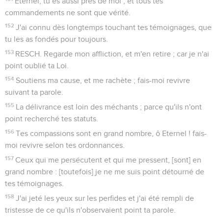
Eternel, tu es aussi près de moi ; et tous tes
commandements ne sont que vérité.
152
J'ai connu dès longtemps touchant tes témoignages, que
tu les as fondés pour toujours.
153
RESCH. Regarde mon affliction, et m'en retire ; car je n'ai
point oublié ta Loi.
154
Soutiens ma cause, et me rachète ; fais-moi revivre
suivant ta parole.
155
La délivrance est loin des méchants ; parce qu'ils n'ont
point recherché tes statuts.
156
Tes compassions sont en grand nombre, ô Eternel ! fais-
moi revivre selon tes ordonnances.
157
Ceux qui me persécutent et qui me pressent, [sont] en
grand nombre : [toutefois] je ne me suis point détourné de
tes témoignages.
158
J'ai jeté les yeux sur les perfides et j'ai été rempli de
tristesse de ce qu'ils n'observaient point ta parole.