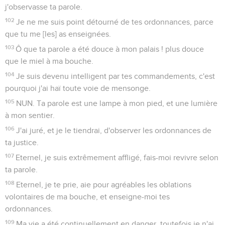
j'observasse ta parole.
102
Je ne me suis point détourné de tes ordonnances, parce
que tu me [les] as enseignées.
103
Ô que ta parole a été douce à mon palais ! plus douce
que le miel à ma bouche.
104
Je suis devenu intelligent par tes commandements, c'est
pourquoi j'ai haï toute voie de mensonge.
105
NUN. Ta parole est une lampe à mon pied, et une lumière
à mon sentier.
106
J'ai juré, et je le tiendrai, d'observer les ordonnances de
ta justice.
107
Eternel, je suis extrêmement affligé, fais-moi revivre selon
ta parole.
108
Eternel, je te prie, aie pour agréables les oblations
volontaires de ma bouche, et enseigne-moi tes
ordonnances.
109
Ma vie a été continuellement en danger, toutefois je n'ai