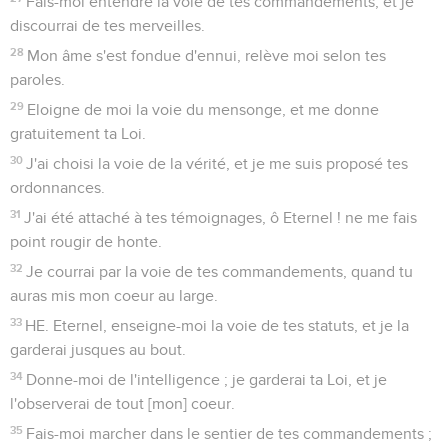
Fais-moi entendre la voie de tes commandements, et je
discourrai de tes merveilles.
28
Mon âme s'est fondue d'ennui, relève moi selon tes
paroles.
29
Eloigne de moi la voie du mensonge, et me donne
gratuitement ta Loi.
30
J'ai choisi la voie de la vérité, et je me suis proposé tes
ordonnances.
31
J'ai été attaché à tes témoignages, ô Eternel ! ne me fais
point rougir de honte.
32
Je courrai par la voie de tes commandements, quand tu
auras mis mon coeur au large.
33
HE. Eternel, enseigne-moi la voie de tes statuts, et je la
garderai jusques au bout.
34
Donne-moi de l'intelligence ; je garderai ta Loi, et je
l'observerai de tout [mon] coeur.
35
Fais-moi marcher dans le sentier de tes commandements ;