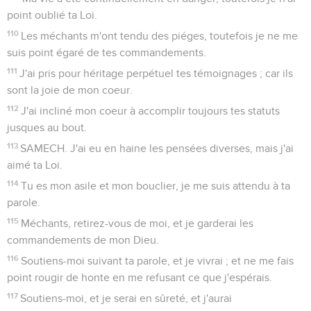
point oublié ta Loi.
110
Les méchants m'ont tendu des piéges, toutefois je ne me
suis point égaré de tes commandements.
111
J'ai pris pour héritage perpétuel tes témoignages ; car ils
sont la joie de mon coeur.
112
J'ai incliné mon coeur à accomplir toujours tes statuts
jusques au bout.
113
SAMECH. J'ai eu en haine les pensées diverses, mais j'ai
aimé ta Loi.
114
Tu es mon asile et mon bouclier, je me suis attendu à ta
parole.
115
Méchants, retirez-vous de moi, et je garderai les
commandements de mon Dieu.
116
Soutiens-moi suivant ta parole, et je vivrai ; et ne me fais
point rougir de honte en me refusant ce que j'espérais.
117
Soutiens-moi, et je serai en sûreté, et j'aurai