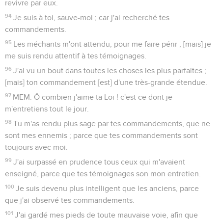
revivre par eux.
94
Je suis à toi, sauve-moi ; car j'ai recherché tes
commandements.
95
Les méchants m'ont attendu, pour me faire périr ; [mais] je
me suis rendu attentif à tes témoignages.
96
J'ai vu un bout dans toutes les choses les plus parfaites ;
[mais] ton commandement [est] d'une très-grande étendue.
97
MEM. Ô combien j'aime ta Loi ! c'est ce dont je
m'entretiens tout le jour.
98
Tu m'as rendu plus sage par tes commandements, que ne
sont mes ennemis ; parce que tes commandements sont
toujours avec moi.
99
J'ai surpassé en prudence tous ceux qui m'avaient
enseigné, parce que tes témoignages son mon entretien.
100
Je suis devenu plus intelligent que les anciens, parce
que j'ai observé tes commandements.
101
J'ai gardé mes pieds de toute mauvaise voie, afin que