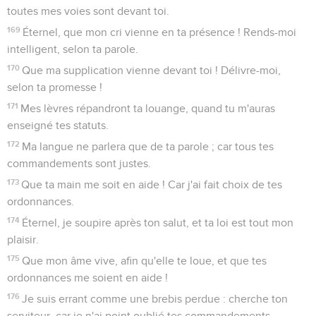
toutes mes voies sont devant toi.
169
Éternel, que mon cri vienne en ta présence ! Rends-moi
intelligent, selon ta parole.
170
Que ma supplication vienne devant toi ! Délivre-moi,
selon ta promesse !
171
Mes lèvres répandront ta louange, quand tu m'auras
enseigné tes statuts.
172
Ma langue ne parlera que de ta parole ; car tous tes
commandements sont justes.
173
Que ta main me soit en aide ! Car j'ai fait choix de tes
ordonnances.
174
Éternel, je soupire après ton salut, et ta loi est tout mon
plaisir.
175
Que mon âme vive, afin qu'elle te loue, et que tes
ordonnances me soient en aide !
176
Je suis errant comme une brebis perdue : cherche ton
serviteur, car je n'ai point oublié tes commandements.