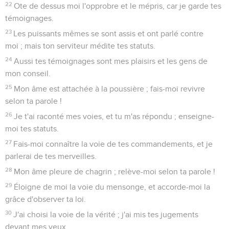
22
Ote de dessus moi l'opprobre et le mépris, car je garde tes
témoignages.
23
Les puissants mêmes se sont assis et ont parlé contre
moi ; mais ton serviteur médite tes statuts.
24
Aussi tes témoignages sont mes plaisirs et les gens de
mon conseil.
25
Mon âme est attachée à la poussière ; fais-moi revivre
selon ta parole !
26
Je t'ai raconté mes voies, et tu m'as répondu ; enseigne-
moi tes statuts.
27
Fais-moi connaître la voie de tes commandements, et je
parlerai de tes merveilles.
28
Mon âme pleure de chagrin ; relève-moi selon ta parole !
29
Éloigne de moi la voie du mensonge, et accorde-moi la
grâce d'observer ta loi.
30
J'ai choisi la voie de la vérité ; j'ai mis tes jugements
devant mes yeux.