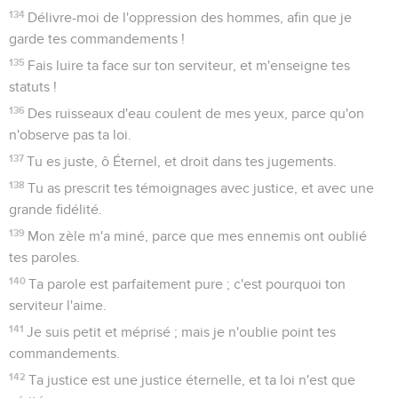
134
Délivre-moi de l'oppression des hommes, afin que je
garde tes commandements !
135
Fais luire ta face sur ton serviteur, et m'enseigne tes
statuts !
136
Des ruisseaux d'eau coulent de mes yeux, parce qu'on
n'observe pas ta loi.
137
Tu es juste, ô Éternel, et droit dans tes jugements.
138
Tu as prescrit tes témoignages avec justice, et avec une
grande fidélité.
139
Mon zèle m'a miné, parce que mes ennemis ont oublié
tes paroles.
140
Ta parole est parfaitement pure ; c'est pourquoi ton
serviteur l'aime.
141
Je suis petit et méprisé ; mais je n'oublie point tes
commandements.
142
Ta justice est une justice éternelle, et ta loi n'est que