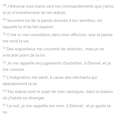
48
J'élèverai mes mains vers tes commandements que j'aime,
et je m'entretiendrai de tes statuts.
49
Souviens-toi de la parole donnée à ton serviteur, en
laquelle tu m'as fait espérer.
50
C'est ici ma consolation dans mon affliction, que ta parole
me rend la vie.
51
Des orgueilleux me couvrent de railleries ; mais je ne
m'écarte point de ta loi.
52
Je me rappelle tes jugements d'autrefois, ô Éternel, et je
me console.
53
L'indignation me saisit, à cause des méchants qui
abandonnent ta loi.
54
Tes statuts sont le sujet de mes cantiques, dans la maison
où j'habite en étranger.
55
La nuit, je me rappelle ton nom, ô Éternel ; et je garde ta
loi.