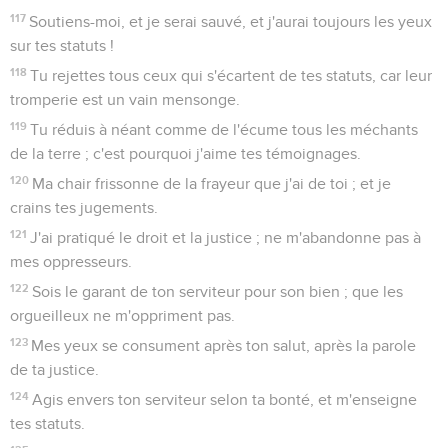
117
Soutiens-moi, et je serai sauvé, et j'aurai toujours les yeux
sur tes statuts !
118
Tu rejettes tous ceux qui s'écartent de tes statuts, car leur
tromperie est un vain mensonge.
119
Tu réduis à néant comme de l'écume tous les méchants
de la terre ; c'est pourquoi j'aime tes témoignages.
120
Ma chair frissonne de la frayeur que j'ai de toi ; et je
crains tes jugements.
121
J'ai pratiqué le droit et la justice ; ne m'abandonne pas à
mes oppresseurs.
122
Sois le garant de ton serviteur pour son bien ; que les
orgueilleux ne m'oppriment pas.
123
Mes yeux se consument après ton salut, après la parole
de ta justice.
124
Agis envers ton serviteur selon ta bonté, et m'enseigne
tes statuts.