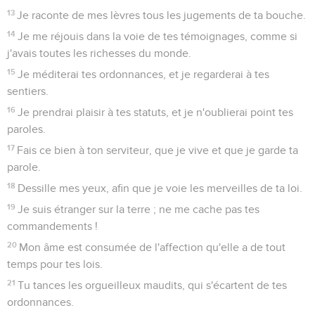
13
Je raconte de mes lèvres tous les jugements de ta bouche.
14
Je me réjouis dans la voie de tes témoignages, comme si
j'avais toutes les richesses du monde.
15
Je méditerai tes ordonnances, et je regarderai à tes
sentiers.
16
Je prendrai plaisir à tes statuts, et je n'oublierai point tes
paroles.
17
Fais ce bien à ton serviteur, que je vive et que je garde ta
parole.
18
Dessille mes yeux, afin que je voie les merveilles de ta loi.
19
Je suis étranger sur la terre ; ne me cache pas tes
commandements !
20
Mon âme est consumée de l'affection qu'elle a de tout
temps pour tes lois.
21
Tu tances les orgueilleux maudits, qui s'écartent de tes
ordonnances.