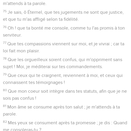
m'attends à ta parole.
75
Je sais, ô Éternel, que tes jugements ne sont que justice,
et que tu m'as affligé selon ta fidélité.
76
Oh ! que ta bonté me console, comme tu l'as promis à ton
serviteur.
77
Que tes compassions viennent sur moi, et je vivrai ; car ta
loi fait mon plaisir.
78
Que les orgueilleux soient confus, qui m'oppriment sans
sujet ! Moi, je méditerai sur tes commandements.
79
Que ceux qui te craignent, reviennent à moi, et ceux qui
connaissent tes témoignages !
80
Que mon coeur soit intègre dans tes statuts, afin que je ne
sois pas confus !
81
Mon âme se consume après ton salut ; je m'attends à ta
parole.
82
Mes yeux se consument après ta promesse ; je dis : Quand
me consoleras-tu ?