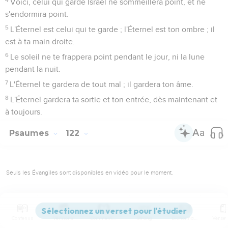
Voici, celui qui garde Israël ne sommeillera point, et ne
s'endormira point.
5
L'Éternel est celui qui te garde ; l'Éternel est ton ombre ; il
est à ta main droite.
6
Le soleil ne te frappera point pendant le jour, ni la lune
pendant la nuit.
7
L'Éternel te gardera de tout mal ; il gardera ton âme.
8
L'Éternel gardera ta sortie et ton entrée, dès maintenant et
à toujours.
Psaumes
122
Seuls les Évangiles sont disponibles en vidéo pour le moment.
L'attente des humiliés
1
Cantique de Maaloth, de David. Je me réjouis lorsqu'on me
Contenus
Versions
Commentaires
Strong
Dictionnaire