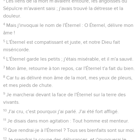
Les liens de la mort m'avaient entouré, les angoisses du
Sépulcre m'avaient saisi ; j'avais trouvé la détresse et la
douleur.
4
Mais j'invoquai le nom de l'Éternel : O Éternel, délivre mon
âme !
5
L'Éternel est compatissant et juste, et notre Dieu fait
miséricorde.
6
L'Éternel garde les petits ; j'étais misérable, et il m'a sauvé.
7
Mon âme, retourne à ton repos, car l'Éternel t'a fait du bien.
8
Car tu as délivré mon âme de la mort, mes yeux de pleurs,
et mes pieds de chute.
9
Je marcherai devant la face de l'Éternel sur la terre des
vivants.
10
J'ai cru, c'est pourquoi j'ai parlé. J'ai été fort affligé.
11
Je disais dans mon agitation : Tout homme est menteur.
12
Que rendrai-je à l'Éternel ? Tous ses bienfaits sont sur moi.
13
Je prendrai la coupe des délivrances, et j'invoquerai le