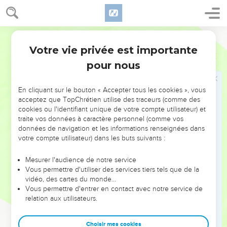
7
Des mains, et ne touchent pas ; des pieds, et ne marchent
pas ; elles ne rendent aucun son de leur gosier.
8
Ostervald
Ceux qui les font, et tous ceux qui s'y confient, leur
deviendront semblables.
Votre vie privée est importante
Psaumes
115
9
Israël, confie-toi en l'Éternel ! Il est leur aide et leur
pour nous
bouclier.
10
Maison d'Aaron, confiez-vous en l'Éternel ! Il est leur aide
En cliquant sur le bouton « Accepter tous les cookies », vous
acceptez que TopChrétien utilise des traceurs (comme des
et leur bouclier.
cookies ou l'identifiant unique de votre compte utilisateur) et
11
Vous qui craignez l'Éternel, confiez-vous en l'Éternel ! Il est
traite vos données à caractère personnel (comme vos
leur aide et leur bouclier.
données de navigation et les informations renseignées dans
votre compte utilisateur) dans les buts suivants :
12
L'Éternel s'est souvenu de nous ; il bénira, il bénira la
maison d'Israël ; il bénira la maison d'Aaron.
Mesurer l'audience de notre service
Vous permettre d'utiliser des services tiers tels que de la
13
Il bénira ceux qui craignent l'Éternel, tant les petits que les
vidéo, des cartes du monde…
grands.
Vous permettre d'entrer en contact avec notre service de
14
L'Éternel vous ajoutera des biens, à vous et à vos enfants.
relation aux utilisateurs.
15
Vous êtes bénis de l'Éternel, qui a fait les cieux et la terre.
Choisir mes cookies
16