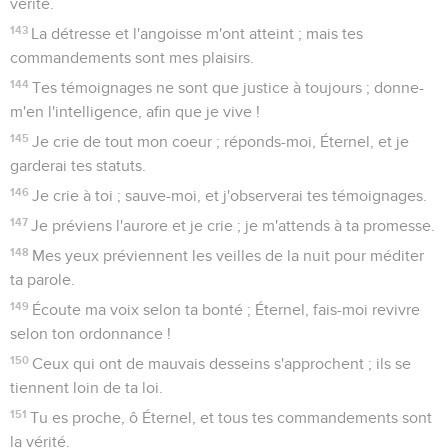
vérité.
143
La détresse et l'angoisse m'ont atteint ; mais tes
commandements sont mes plaisirs.
144
Tes témoignages ne sont que justice à toujours ; donne-
m'en l'intelligence, afin que je vive !
145
Je crie de tout mon coeur ; réponds-moi, Éternel, et je
garderai tes statuts.
146
Je crie à toi ; sauve-moi, et j'observerai tes témoignages.
147
Je préviens l'aurore et je crie ; je m'attends à ta promesse.
148
Mes yeux préviennent les veilles de la nuit pour méditer
ta parole.
149
Écoute ma voix selon ta bonté ; Éternel, fais-moi revivre
selon ton ordonnance !
150
Ceux qui ont de mauvais desseins s'approchent ; ils se
tiennent loin de ta loi.
151
Tu es proche, ô Éternel, et tous tes commandements sont
la vérité.