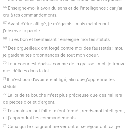
66
Enseigne-moi à avoir du sens et de l'intelligence ; car j'ai
cru à tes commandements.
67
Avant d'être affligé, je m'égarais : mais maintenant
j'observe ta parole.
68
Tu es bon et bienfaisant : enseigne-moi tes statuts.
69
Des orgueilleux ont forgé contre moi des faussetés ; moi,
je garderai tes ordonnances de tout mon coeur.
70
Leur coeur est épaissi comme de la graisse ; moi, je trouve
mes délices dans ta loi.
71
Il m'est bon d'avoir été affligé, afin que j'apprenne tes
statuts.
72
La loi de ta bouche m'est plus précieuse que des milliers
de pièces d'or et d'argent.
73
Tes mains m'ont fait et m'ont formé ; rends-moi intelligent,
et j'apprendrai tes commandements.
74
Ceux qui te craignent me verront et se réjouiront, car je