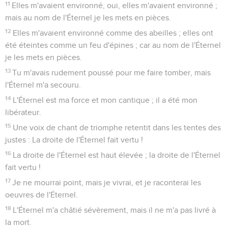
11
Elles m'avaient environné, oui, elles m'avaient environné ;
mais au nom de l'Éternel je les mets en pièces.
12
Elles m'avaient environné comme des abeilles ; elles ont
été éteintes comme un feu d'épines ; car au nom de l'Éternel
je les mets en pièces.
13
Tu m'avais rudement poussé pour me faire tomber, mais
l'Éternel m'a secouru.
14
L'Éternel est ma force et mon cantique ; il a été mon
libérateur.
15
Une voix de chant de triomphe retentit dans les tentes des
justes : La droite de l'Éternel fait vertu !
16
La droite de l'Éternel est haut élevée ; la droite de l'Éternel
fait vertu !
17
Je ne mourrai point, mais je vivrai, et je raconterai les
oeuvres de l'Éternel.
18
L'Éternel m'a châtié sévèrement, mais il ne m'a pas livré à
la mort.