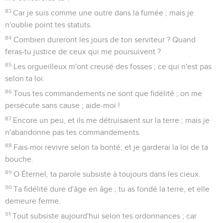
83
Car je suis comme une outre dans la fumée ; mais je
n'oublie point tes statuts.
84
Combien dureront les jours de ton serviteur ? Quand
feras-tu justice de ceux qui me poursuivent ?
85
Les orgueilleux m'ont creusé des fosses ; ce qui n'est pas
selon ta loi.
86
Tous tes commandements ne sont que fidélité ; on me
persécute sans cause ; aide-moi !
87
Encore un peu, et ils me détruisaient sur la terre ; mais je
n'abandonne pas tes commandements.
88
Fais-moi revivre selon ta bonté, et je garderai la loi de ta
bouche.
89
O Éternel, ta parole subsiste à toujours dans les cieux.
90
Ta fidélité dure d'âge en âge ; tu as fondé la terre, et elle
demeure ferme.
91
Tout subsiste aujourd'hui selon tes ordonnances ; car