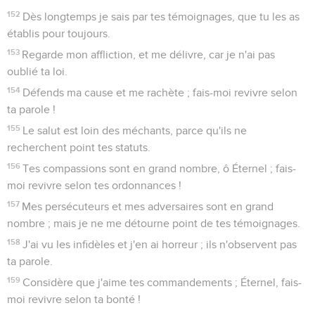
152
Dès longtemps je sais par tes témoignages, que tu les as
établis pour toujours.
153
Regarde mon affliction, et me délivre, car je n'ai pas
oublié ta loi.
154
Défends ma cause et me rachète ; fais-moi revivre selon
ta parole !
155
Le salut est loin des méchants, parce qu'ils ne
recherchent point tes statuts.
156
Tes compassions sont en grand nombre, ô Éternel ; fais-
moi revivre selon tes ordonnances !
157
Mes persécuteurs et mes adversaires sont en grand
nombre ; mais je ne me détourne point de tes témoignages.
158
J'ai vu les infidèles et j'en ai horreur ; ils n'observent pas
ta parole.
159
Considère que j'aime tes commandements ; Éternel, fais-
moi revivre selon ta bonté !