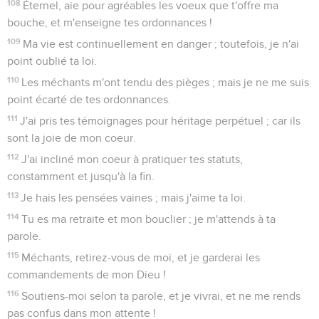
108
Éternel, aie pour agréables les voeux que t'offre ma
bouche, et m'enseigne tes ordonnances !
109
Ma vie est continuellement en danger ; toutefois, je n'ai
point oublié ta loi.
110
Les méchants m'ont tendu des pièges ; mais je ne me suis
point écarté de tes ordonnances.
111
J'ai pris tes témoignages pour héritage perpétuel ; car ils
sont la joie de mon coeur.
112
J'ai incliné mon coeur à pratiquer tes statuts,
constamment et jusqu'à la fin.
113
Je hais les pensées vaines ; mais j'aime ta loi.
114
Tu es ma retraite et mon bouclier ; je m'attends à ta
parole.
115
Méchants, retirez-vous de moi, et je garderai les
commandements de mon Dieu !
116
Soutiens-moi selon ta parole, et je vivrai, et ne me rends
pas confus dans mon attente !