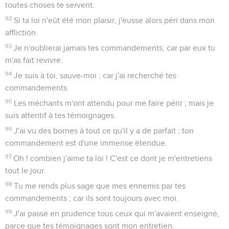
toutes choses te servent.
92
Si ta loi n'eût été mon plaisir, j'eusse alors péri dans mon
affliction.
93
Je n'oublierai jamais tes commandements, car par eux tu
m'as fait revivre.
94
Je suis à toi, sauve-moi ; car j'ai recherché tes
commandements.
95
Les méchants m'ont attendu pour me faire périr ; mais je
suis attentif à tes témoignages.
96
J'ai vu des bornes à tout ce qu'il y a de parfait ; ton
commandement est d'une immense étendue.
97
Oh ! combien j'aime ta loi ! C'est ce dont je m'entretiens
tout le jour.
98
Tu me rends plus sage que mes ennemis par tes
commandements ; car ils sont toujours avec moi.
99
J'ai passé en prudence tous ceux qui m'avaient enseigné,
parce que tes témoignages sont mon entretien.