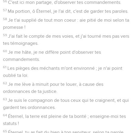
56
C'est ici mon partage, d'observer tes commandements.
57
Ma portion, ô Éternel, je l'ai dit, c'est de garder tes paroles.
58
Je t'ai supplié de tout mon coeur : aie pitié de moi selon ta
promesse !
59
J'ai fait le compte de mes voies, et j'ai tourné mes pas vers
tes témoignages.
60
Je me hâte, je ne diffère point d'observer tes
commandements.
61
Les pièges des méchants m'ont environné ; je n'ai point
oublié ta loi.
62
Je me lève à minuit pour te louer, à cause des
ordonnances de ta justice.
63
Je suis le compagnon de tous ceux qui te craignent, et qui
gardent tes ordonnances.
64
Éternel, la terre est pleine de ta bonté ; enseigne-moi tes
statuts !
65
Éternel, tu as fait du bien à ton serviteur, selon ta parole.