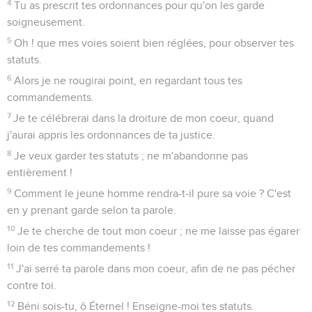
4
Tu as prescrit tes ordonnances pour qu'on les garde
soigneusement.
5
Oh ! que mes voies soient bien réglées, pour observer tes
statuts.
6
Alors je ne rougirai point, en regardant tous tes
commandements.
7
Je te célébrerai dans la droiture de mon coeur, quand
j'aurai appris les ordonnances de ta justice.
8
Je veux garder tes statuts ; ne m'abandonne pas
entièrement !
9
Comment le jeune homme rendra-t-il pure sa voie ? C'est
en y prenant garde selon ta parole.
10
Je te cherche de tout mon coeur ; ne me laisse pas égarer
loin de tes commandements !
11
J'ai serré ta parole dans mon coeur, afin de ne pas pécher
contre toi.
12
Béni sois-tu, ô Éternel ! Enseigne-moi tes statuts.