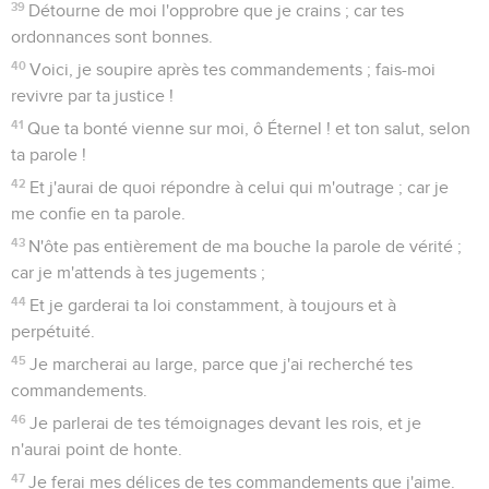
39
Détourne de moi l'opprobre que je crains ; car tes
ordonnances sont bonnes.
40
Voici, je soupire après tes commandements ; fais-moi
revivre par ta justice !
41
Que ta bonté vienne sur moi, ô Éternel ! et ton salut, selon
ta parole !
42
Et j'aurai de quoi répondre à celui qui m'outrage ; car je
me confie en ta parole.
43
N'ôte pas entièrement de ma bouche la parole de vérité ;
car je m'attends à tes jugements ;
44
Et je garderai ta loi constamment, à toujours et à
perpétuité.
45
Je marcherai au large, parce que j'ai recherché tes
commandements.
46
Je parlerai de tes témoignages devant les rois, et je
n'aurai point de honte.
47
Je ferai mes délices de tes commandements que j'aime.