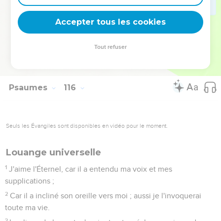
Quant aux cieux, les cieux sont à l'Éternel ; mais il a donné
la terre aux enfants des hommes.
Accepter tous les cookies
17
Les morts ne loueront point l'Éternel, ni tous ceux qui
descendent au lieu du silence.
Tout refuser
18
Mais nous, nous bénirons l'Éternel, dès maintenant et à
toujours. Louez l'Éternel !
Psaumes
116
Seuls les Évangiles sont disponibles en vidéo pour le moment.
Louange universelle
1
J'aime l'Éternel, car il a entendu ma voix et mes
supplications ;
2
Car il a incliné son oreille vers moi ; aussi je l'invoquerai
toute ma vie.
3