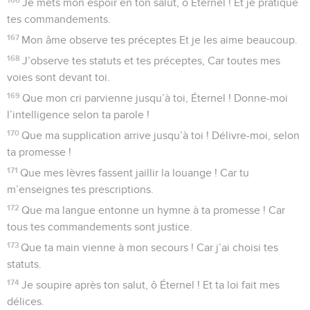
Je mets mon espoir en ton salut, ô Éternel ! Et je pratique
tes commandements.
167
Mon âme observe tes préceptes Et je les aime beaucoup.
168
J’observe tes statuts et tes préceptes, Car toutes mes
voies sont devant toi.
169
Que mon cri parvienne jusqu’à toi, Éternel ! Donne-moi
l’intelligence selon ta parole !
170
Que ma supplication arrive jusqu’à toi ! Délivre-moi, selon
ta promesse !
171
Que mes lèvres fassent jaillir la louange ! Car tu
m’enseignes tes prescriptions.
172
Que ma langue entonne un hymne à ta promesse ! Car
tous tes commandements sont justice.
173
Que ta main vienne à mon secours ! Car j’ai choisi tes
statuts.
174
Je soupire après ton salut, ô Éternel ! Et ta loi fait mes
délices.