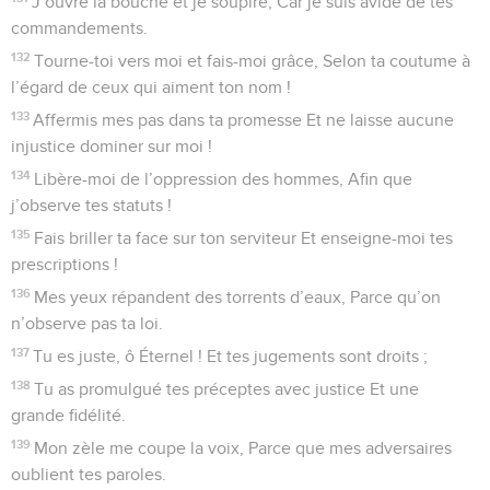
J’ouvre la bouche et je soupire, Car je suis avide de tes
commandements.
132
Tourne-toi vers moi et fais-moi grâce, Selon ta coutume à
l’égard de ceux qui aiment ton nom !
133
Affermis mes pas dans ta promesse Et ne laisse aucune
injustice dominer sur moi !
134
Libère-moi de l’oppression des hommes, Afin que
j’observe tes statuts !
135
Fais briller ta face sur ton serviteur Et enseigne-moi tes
prescriptions !
136
Mes yeux répandent des torrents d’eaux, Parce qu’on
n’observe pas ta loi.
137
Tu es juste, ô Éternel ! Et tes jugements sont droits ;
138
Tu as promulgué tes préceptes avec justice Et une
grande fidélité.
139
Mon zèle me coupe la voix, Parce que mes adversaires
oublient tes paroles.