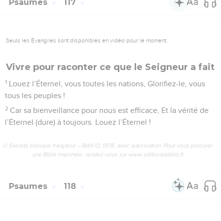
Psaumes
117
Seuls les Évangiles sont disponibles en vidéo pour le moment.
Vivre pour raconter ce que le Seigneur a fait
1
Louez l’Éternel, vous toutes les nations, Glorifiez-le, vous
tous les peuples !
2
Car sa bienveillance pour nous est efficace, Et la vérité de
l’Éternel (dure) à toujours. Louez l’Éternel !
© Société biblique française – Bibli’O, 1978, avec autorisation. Pour vous procurer
une Bible imprimée, rendez-vous sur www.editionsbiblio.fr
Psaumes
118