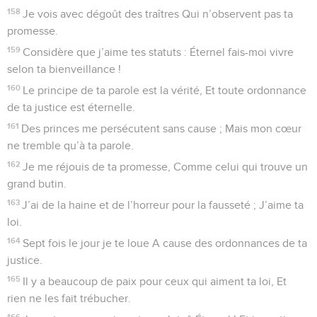
158
Je vois avec dégoût des traîtres Qui n’observent pas ta
promesse.
159
Considère que j’aime tes statuts : Éternel fais-moi vivre
selon ta bienveillance !
160
Le principe de ta parole est la vérité, Et toute ordonnance
de ta justice est éternelle.
161
Des princes me persécutent sans cause ; Mais mon cœur
ne tremble qu’à ta parole.
162
Je me réjouis de ta promesse, Comme celui qui trouve un
grand butin.
163
J’ai de la haine et de l’horreur pour la fausseté ; J’aime ta
loi.
164
Sept fois le jour je te loue A cause des ordonnances de ta
justice.
165
Il y a beaucoup de paix pour ceux qui aiment ta loi, Et
rien ne les fait trébucher.
166