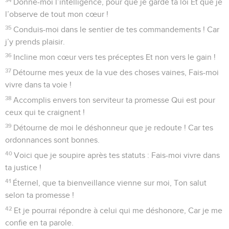
Donne-moi l’intelligence, pour que je garde ta loi Et que je
l’observe de tout mon cœur !
35
Conduis-moi dans le sentier de tes commandements ! Car
j’y prends plaisir.
36
Incline mon cœur vers tes préceptes Et non vers le gain !
37
Détourne mes yeux de la vue des choses vaines, Fais-moi
vivre dans ta voie !
38
Accomplis envers ton serviteur ta promesse Qui est pour
ceux qui te craignent !
39
Détourne de moi le déshonneur que je redoute ! Car tes
ordonnances sont bonnes.
40
Voici que je soupire après tes statuts : Fais-moi vivre dans
ta justice !
41
Éternel, que ta bienveillance vienne sur moi, Ton salut
selon ta promesse !
42
Et je pourrai répondre à celui qui me déshonore, Car je me
confie en ta parole.