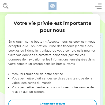
9
Israël, confie-toi en l’Éternel ! Il est leur secours et leur
bouclier.
10
Maison d’Aaron, confie-toi en l’Éternel ! Il est leur secours
Segond 1978 (Colombe)
et leur bouclier.
Votre vie privée est importante
Psaumes
115
11
Vous qui craignez l’Éternel, confiez-vous en l’Éternel ! Il
pour nous
est leur secours et leur bouclier.
12
L’Éternel se souvient de nous : il bénira, Il bénira la maison
En cliquant sur le bouton « Accepter tous les cookies », vous
d’Israël, Il bénira la maison d’Aaron,
acceptez que TopChrétien utilise des traceurs (comme des
cookies ou l'identifiant unique de votre compte utilisateur) et
13
Il bénira ceux qui craignent l’Éternel, Les petits et les
traite vos données à caractère personnel (comme vos
grands ;
données de navigation et les informations renseignées dans
votre compte utilisateur) dans les buts suivants :
14
L’Éternel vous donnera l’accroissement, A vous et à vos
fils.
Mesurer l'audience de notre service
15
Soyez bénis par l’Éternel, Qui a fait les cieux et la terre !
Vous permettre d'utiliser des services tiers tels que de la
vidéo, des cartes du monde…
16
Les cieux sont les cieux de l’Éternel, Mais il a donné la
Vous permettre d'entrer en contact avec notre service de
terre aux êtres humains.
relation aux utilisateurs.
17
Ce ne sont pas les morts qui louent l’Éternel, Ni aucun de
ceux qui descendent dans le (lieu du) silence ;
Choisir mes cookies