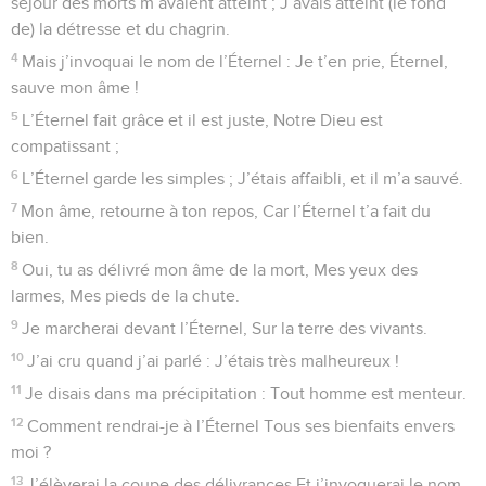
séjour des morts m’avaient atteint ; J’avais atteint (le fond
de) la détresse et du chagrin.
4
Mais j’invoquai le nom de l’Éternel : Je t’en prie, Éternel,
sauve mon âme !
5
L’Éternel fait grâce et il est juste, Notre Dieu est
compatissant ;
6
L’Éternel garde les simples ; J’étais affaibli, et il m’a sauvé.
7
Mon âme, retourne à ton repos, Car l’Éternel t’a fait du
bien.
8
Oui, tu as délivré mon âme de la mort, Mes yeux des
larmes, Mes pieds de la chute.
9
Je marcherai devant l’Éternel, Sur la terre des vivants.
10
J’ai cru quand j’ai parlé : J’étais très malheureux !
11
Je disais dans ma précipitation : Tout homme est menteur.
12
Comment rendrai-je à l’Éternel Tous ses bienfaits envers
moi ?
13
J’élèverai la coupe des délivrances Et j’invoquerai le nom