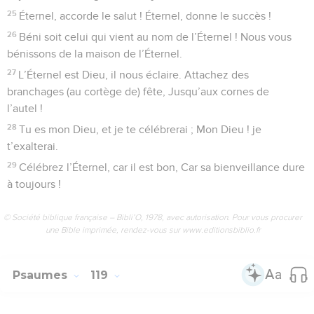
25
Éternel, accorde le salut ! Éternel, donne le succès !
26
Béni soit celui qui vient au nom de l’Éternel ! Nous vous
bénissons de la maison de l’Éternel.
27
L’Éternel est Dieu, il nous éclaire. Attachez des
branchages (au cortège de) fête, Jusqu’aux cornes de
l’autel !
28
Tu es mon Dieu, et je te célébrerai ; Mon Dieu ! je
t’exalterai.
29
Célébrez l’Éternel, car il est bon, Car sa bienveillance dure
à toujours !
© Société biblique française – Bibli’O, 1978, avec autorisation. Pour vous procurer
une Bible imprimée, rendez-vous sur www.editionsbiblio.fr
Psaumes
119