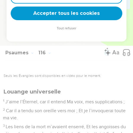
18
Mais nous, nous bénirons l’Éternel, Dès maintenant et à
Accepter tous les cookies
toujours. Louez l’Éternel !
© Société biblique française – Bibli’O, 1978, avec autorisation. Pour vous procurer
Tout refuser
une Bible imprimée, rendez-vous sur www.editionsbiblio.fr
Psaumes
116
Seuls les Évangiles sont disponibles en vidéo pour le moment.
Louange universelle
1
J’aime l’Éternel, car il entend Ma voix, mes supplications ;
2
Car il a tendu son oreille vers moi ; Et je l’invoquerai toute
ma vie.
3
Les liens de la mort m’avaient enserré, Et les angoisses du