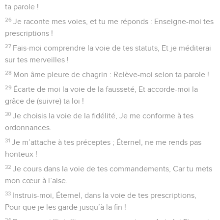
ta parole !
26
Je raconte mes voies, et tu me réponds : Enseigne-moi tes
prescriptions !
27
Fais-moi comprendre la voie de tes statuts, Et je méditerai
sur tes merveilles !
28
Mon âme pleure de chagrin : Relève-moi selon ta parole !
29
Écarte de moi la voie de la fausseté, Et accorde-moi la
grâce de (suivre) ta loi !
30
Je choisis la voie de la fidélité, Je me conforme à tes
ordonnances.
31
Je m’attache à tes préceptes ; Éternel, ne me rends pas
honteux !
32
Je cours dans la voie de tes commandements, Car tu mets
mon cœur à l’aise.
33
Instruis-moi, Éternel, dans la voie de tes prescriptions,
Pour que je les garde jusqu’à la fin !
34