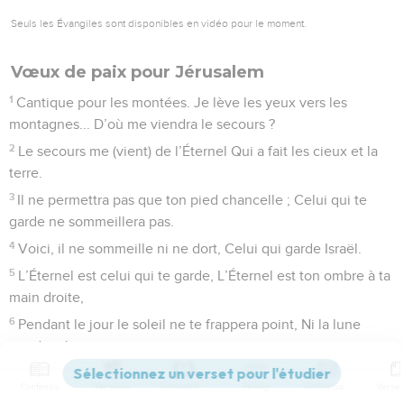
Seuls les Évangiles sont disponibles en vidéo pour le moment.
Vœux de paix pour Jérusalem
1
Cantique pour les montées. Je lève les yeux vers les
montagnes... D’où me viendra le secours ?
2
Le secours me (vient) de l’Éternel Qui a fait les cieux et la
terre.
3
Il ne permettra pas que ton pied chancelle ; Celui qui te
garde ne sommeillera pas.
4
Voici, il ne sommeille ni ne dort, Celui qui garde Israël.
5
L’Éternel est celui qui te garde, L’Éternel est ton ombre à ta
main droite,
6
Pendant le jour le soleil ne te frappera point, Ni la lune
pendant la nuit.
7
L’Éternel te gardera de tout mal, Il gardera ton âme ;
Contenus
Versions
Commentaires
Strong
Dictionnaire
8
L’Éternel gardera ton départ et ton arrivée, Dès maintenant