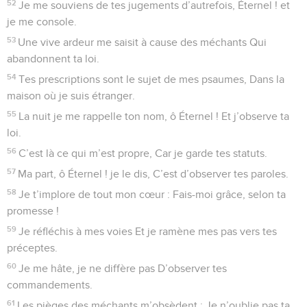
52
Je me souviens de tes jugements d’autrefois, Éternel ! et
je me console.
53
Une vive ardeur me saisit à cause des méchants Qui
abandonnent ta loi.
54
Tes prescriptions sont le sujet de mes psaumes, Dans la
maison où je suis étranger.
55
La nuit je me rappelle ton nom, ô Éternel ! Et j’observe ta
loi.
56
C’est là ce qui m’est propre, Car je garde tes statuts.
57
Ma part, ô Éternel ! je le dis, C’est d’observer tes paroles.
58
Je t’implore de tout mon cœur : Fais-moi grâce, selon ta
promesse !
59
Je réfléchis à mes voies Et je ramène mes pas vers tes
préceptes.
60
Je me hâte, je ne diffère pas D’observer tes
commandements.
61
Les pièges des méchants m’obsèdent ; Je n’oublie pas ta