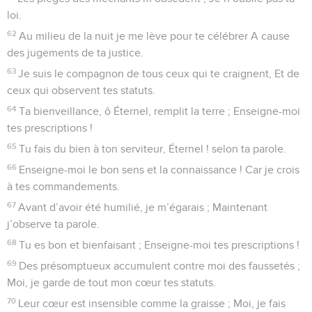
loi.
62
Au milieu de la nuit je me lève pour te célébrer A cause
des jugements de ta justice.
63
Je suis le compagnon de tous ceux qui te craignent, Et de
ceux qui observent tes statuts.
64
Ta bienveillance, ô Éternel, remplit la terre ; Enseigne-moi
tes prescriptions !
65
Tu fais du bien à ton serviteur, Éternel ! selon ta parole.
66
Enseigne-moi le bon sens et la connaissance ! Car je crois
à tes commandements.
67
Avant d’avoir été humilié, je m’égarais ; Maintenant
j’observe ta parole.
68
Tu es bon et bienfaisant ; Enseigne-moi tes prescriptions !
69
Des présomptueux accumulent contre moi des faussetés ;
Moi, je garde de tout mon cœur tes statuts.
70
Leur cœur est insensible comme la graisse ; Moi, je fais