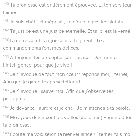
140
Ta promesse est entièrement éprouvée, Et ton serviteur
l’aime.
141
Je suis chétif et méprisé ; Je n’oublie pas tes statuts.
142
Ta justice est une justice éternelle, Et ta loi est la vérité.
143
La détresse et l’angoisse m’atteignent ; Tes
commandements font mes délices.
144
A toujours tes préceptes sont justice : Donne-moi
l’intelligence, pour que je vive !
145
Je t’invoque de tout mon cœur : réponds-moi, Éternel,
Afin que je garde tes prescriptions !
146
Je t’invoque : sauve-moi, Afin que j’observe tes
préceptes !
147
Je devance l’aurore et je crie : Je m’attends à ta parole.
148
Mes yeux devancent les veilles (de la nuit) Pour méditer
ta promesse.
149
Écoute ma voix selon ta bienveillance ! Éternel, fais-moi