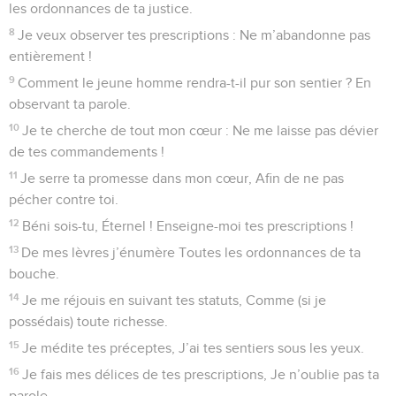
les ordonnances de ta justice.
8
Je veux observer tes prescriptions : Ne m’abandonne pas
entièrement !
9
Comment le jeune homme rendra-t-il pur son sentier ? En
observant ta parole.
10
Je te cherche de tout mon cœur : Ne me laisse pas dévier
de tes commandements !
11
Je serre ta promesse dans mon cœur, Afin de ne pas
pécher contre toi.
12
Béni sois-tu, Éternel ! Enseigne-moi tes prescriptions !
13
De mes lèvres j’énumère Toutes les ordonnances de ta
bouche.
14
Je me réjouis en suivant tes statuts, Comme (si je
possédais) toute richesse.
15
Je médite tes préceptes, J’ai tes sentiers sous les yeux.
16
Je fais mes délices de tes prescriptions, Je n’oublie pas ta
parole.