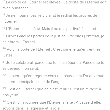
16
La droite de l’Éternel est élevée ! La droite de l’Éternel agit
avec puissance !
17
Je ne mourrai pas, je vivrai Et je redirai les œuvres de
l’Éternel.
18
L’Éternel m’a châtié, Mais il ne m’a pas livré à la mort.
19
Ouvrez-moi les portes de la justice : Par elles j’entrerai, je
célébrerai l’Éternel.
20
Voici la porte de l’Éternel : C’est par elle qu’entrent les
justes.
21
Je te célébrerai, parce que tu m’as répondu, Parce que tu
es devenu mon salut.
22
La pierre qu’ont rejetée ceux qui bâtissaient Est devenue
la pierre principale, celle de l’angle.
23
C’est de l’Éternel que cela est venu : C’est un miracle à
nos yeux.
24
C’est ici la journée que l’Éternel a faite : A cause d’elle,
soyons dans l’allégresse et la joie !