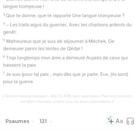
langue trompeuse !
3
Que te donne, que te rapporte Une langue trompeuse ?
4
– Les traits aigus du guerrier, Avec les charbons ardents du
genêt.
5
Malheureux que je suis de séjourner à Méchek, De
demeurer parmi les tentes de Qédar !
6
Trop longtemps mon âme a demeuré Auprès de ceux qui
haïssent la paix.
7
Je suis (pour la) paix ; mais dès que je parle, Eux, (ils sont)
pour la guerre.
© Société biblique française – Bibli’O, 1978, avec autorisation. Pour vous procurer
une Bible imprimée, rendez-vous sur www.editionsbiblio.fr
Psaumes
121