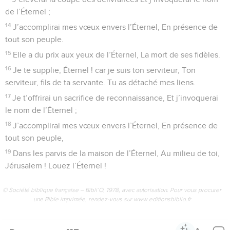
de l’Éternel ;
14
J’accomplirai mes vœux envers l’Éternel, En présence de
tout son peuple.
15
Elle a du prix aux yeux de l’Éternel, La mort de ses fidèles.
16
Je te supplie, Éternel ! car je suis ton serviteur, Ton
serviteur, fils de ta servante. Tu as détaché mes liens.
17
Je t’offrirai un sacrifice de reconnaissance, Et j’invoquerai
le nom de l’Éternel ;
18
J’accomplirai mes vœux envers l’Éternel, En présence de
tout son peuple,
19
Dans les parvis de la maison de l’Éternel, Au milieu de toi,
Jérusalem ! Louez l’Éternel !
© Société biblique française – Bibli’O, 1978, avec autorisation. Pour vous procurer
une Bible imprimée, rendez-vous sur www.editionsbiblio.fr