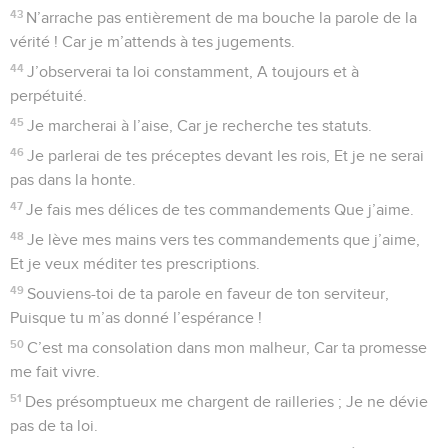
43
N’arrache pas entièrement de ma bouche la parole de la
vérité ! Car je m’attends à tes jugements.
44
J’observerai ta loi constamment, A toujours et à
perpétuité.
45
Je marcherai à l’aise, Car je recherche tes statuts.
46
Je parlerai de tes préceptes devant les rois, Et je ne serai
pas dans la honte.
47
Je fais mes délices de tes commandements Que j’aime.
48
Je lève mes mains vers tes commandements que j’aime,
Et je veux méditer tes prescriptions.
49
Souviens-toi de ta parole en faveur de ton serviteur,
Puisque tu m’as donné l’espérance !
50
C’est ma consolation dans mon malheur, Car ta promesse
me fait vivre.
51
Des présomptueux me chargent de railleries ; Je ne dévie
pas de ta loi.