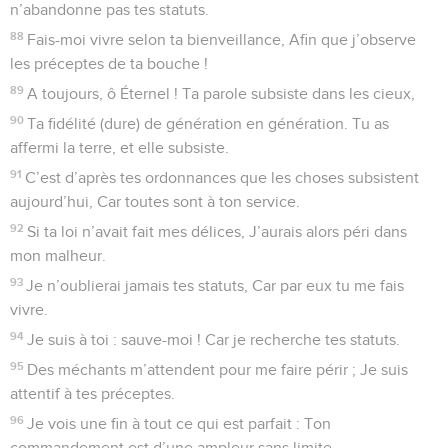
n’abandonne pas tes statuts.
88
Fais-moi vivre selon ta bienveillance, Afin que j’observe
les préceptes de ta bouche !
89
A toujours, ô Éternel ! Ta parole subsiste dans les cieux,
90
Ta fidélité (dure) de génération en génération. Tu as
affermi la terre, et elle subsiste.
91
C’est d’après tes ordonnances que les choses subsistent
aujourd’hui, Car toutes sont à ton service.
92
Si ta loi n’avait fait mes délices, J’aurais alors péri dans
mon malheur.
93
Je n’oublierai jamais tes statuts, Car par eux tu me fais
vivre.
94
Je suis à toi : sauve-moi ! Car je recherche tes statuts.
95
Des méchants m’attendent pour me faire périr ; Je suis
attentif à tes préceptes.
96
Je vois une fin à tout ce qui est parfait : Ton
commandement est d’une ampleur sans limite.