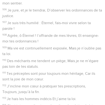
mon sentier.
106
Je jure, et je le tiendrai, D’observer les ordonnances de ta
justice.
107
Je suis très humilié : Éternel, fais-moi vivre selon ta
parole !
108
Agrée, ô Éternel ! l’offrande de mes lèvres, Et enseigne-
moi tes ordonnances !
109
Ma vie est continuellement exposée, Mais je n’oublie pas
ta loi.
110
Des méchants me tendent un piège, Mais je ne m’égare
pas loin de tes statuts.
111
Tes préceptes sont pour toujours mon héritage, Car ils
sont la joie de mon cœur.
112
J’incline mon cœur à pratiquer tes prescriptions,
Toujours, jusqu’à la fin.
113
Je hais les hommes indécis Et j’aime ta loi.
114