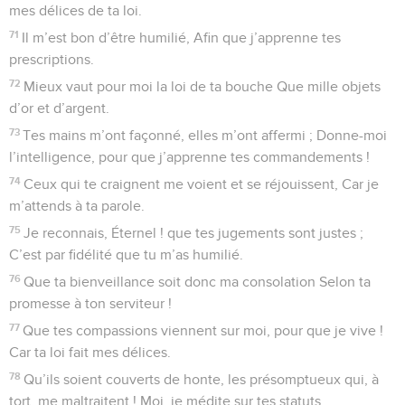
mes délices de ta loi.
71
Il m’est bon d’être humilié, Afin que j’apprenne tes
prescriptions.
72
Mieux vaut pour moi la loi de ta bouche Que mille objets
d’or et d’argent.
73
Tes mains m’ont façonné, elles m’ont affermi ; Donne-moi
l’intelligence, pour que j’apprenne tes commandements !
74
Ceux qui te craignent me voient et se réjouissent, Car je
m’attends à ta parole.
75
Je reconnais, Éternel ! que tes jugements sont justes ;
C’est par fidélité que tu m’as humilié.
76
Que ta bienveillance soit donc ma consolation Selon ta
promesse à ton serviteur !
77
Que tes compassions viennent sur moi, pour que je vive !
Car ta loi fait mes délices.
78
Qu’ils soient couverts de honte, les présomptueux qui, à
tort, me maltraitent ! Moi, je médite sur tes statuts.