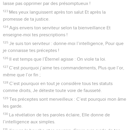
laisse pas opprimer par des présomptueux !
123
Mes yeux languissent après ton salut Et après la
promesse de ta justice.
124
Agis envers ton serviteur selon ta bienveillance Et
enseigne-moi tes prescriptions !
125
Je suis ton serviteur : donne-moi l’intelligence, Pour que
je connaisse tes préceptes !
126
Il est temps que l’Éternel agisse : On viole ta loi.
127
C’est pourquoi j’aime tes commandements, Plus que l’or,
même que l’or fin ;
128
C’est pourquoi en tout je considère tous tes statuts
comme droits, Je déteste toute voie de fausseté.
129
Tes préceptes sont merveilleux : C’est pourquoi mon âme
les garde.
130
La révélation de tes paroles éclaire, Elle donne de
l’intelligence aux simples.
131