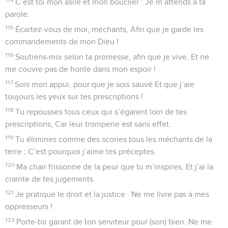
C’est toi mon asile et mon bouclier : Je m’attends à ta
parole.
115
Écartez-vous de moi, méchants, Afin que je garde les
commandements de mon Dieu !
116
Soutiens-moi selon ta promesse, afin que je vive, Et ne
me couvre pas de honte dans mon espoir !
117
Sois mon appui, pour que je sois sauvé Et que j’aie
toujours les yeux sur tes prescriptions !
118
Tu repousses tous ceux qui s’égarent loin de tes
prescriptions, Car leur tromperie est sans effet.
119
Tu élimines comme des scories tous les méchants de la
terre ; C’est pourquoi j’aime tes préceptes.
120
Ma chair frissonne de la peur que tu m’inspires, Et j’ai la
crainte de tes jugements.
121
Je pratique le droit et la justice : Ne me livre pas à mes
oppresseurs !
122
Porte-toi garant de ton serviteur pour (son) bien. Ne me