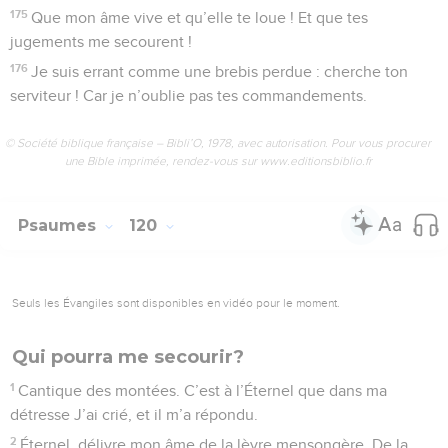
175
Que mon âme vive et qu’elle te loue ! Et que tes
jugements me secourent !
176
Je suis errant comme une brebis perdue : cherche ton
serviteur ! Car je n’oublie pas tes commandements.
© Société biblique française – Bibli’O, 1978, avec autorisation. Pour vous procurer
une Bible imprimée, rendez-vous sur www.editionsbiblio.fr
Psaumes
120
Seuls les Évangiles sont disponibles en vidéo pour le moment.
Qui pourra me secourir?
1
Cantique des montées. C’est à l’Éternel que dans ma
détresse J’ai crié, et il m’a répondu.
2
Éternel, délivre mon âme de la lèvre mensongère, De la