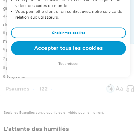
4
Voici, celui qui garde Israël ne sommeillera pas, et ne
dormira pas.
5
L'Éternel est celui qui te garde ; l'Éternel est ton ombre, à ta
main droite.
6
Le soleil ne te frappera pas de jour, ni la lune de nuit.
7
L'Éternel te gardera de tout mal ; il gardera ton âme.
8
L'Éternel gardera ta sortie et ton entrée, dès maintenant et
à toujours.
Psaumes
122
Seuls les Évangiles sont disponibles en vidéo pour le moment.
L'attente des humiliés
1
Je me suis réjoui quand ils m'ont dit : Allons à la maison de