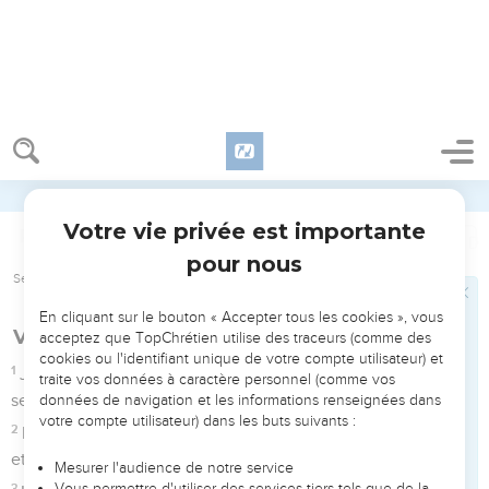
6
-Que mon âme ait tant demeuré avec ceux qui haïssent la
Accepter tous les cookies
paix !
7
Je veux la paix ; mais si j'en parle, ils sont, eux, pour la
Tout refuser
guerre.
Seuls les Évangiles sont disponibles en vidéo pour le moment.
Vœux de paix pour Jérusalem
1
J'élève mes yeux vers les montagnes d'où me vient mon
secours ;
2
Mon secours vient d'auprès de l'Éternel, qui a fait les cieux
et la terre.
3
Il ne permettra point que ton pied soit ébranlé ; celui qui te
garde ne sommeillera pas.