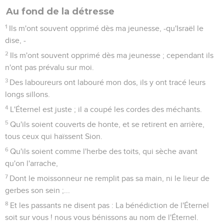
1
Ils m'ont souvent opprimé dès ma jeunesse, -qu'Israël le
dise, -
2
Ils m'ont souvent opprimé dès ma jeunesse ; cependant ils
n'ont pas prévalu sur moi.
3
Des laboureurs ont labouré mon dos, ils y ont tracé leurs
longs sillons.
4
L'Éternel est juste ; il a coupé les cordes des méchants.
5
Qu'ils soient couverts de honte, et se retirent en arrière,
tous ceux qui haïssent Sion.
6
Qu'ils soient comme l'herbe des toits, qui sèche avant
qu'on l'arrache,
7
Dont le moissonneur ne remplit pas sa main, ni le lieur de
gerbes son sein ;...
8
Et les passants ne disent pas : La bénédiction de l'Éternel
soit sur vous ! nous vous bénissons au nom de l'Éternel.
Psaumes
130