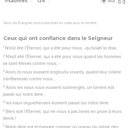
Seuls les Évangiles sont disponibles en vidéo pour le moment.
Ceux qui ont confiance dans le Seigneur
1
N'eût été l'Éternel, qui a été pour nous, -qu'Israël le dise,
2
N'eût été l'Éternel, qui a été pour nous quand les hommes
se sont élevés contre nous, -
3
Alors ils nous eussent engloutis vivants, quand leur colère
s'enflammait contre nous ;
4
Alors les eaux nous eussent submergés, un torrent eût
passé sur notre âme ;
5
les eaux orgueilleuses eussent passé sur notre âme.
6
Béni soit l'Éternel, qui ne nous a pas livrés en proie à leurs
dents !
7
Notre âme est échappée comme un oiseau du piège des
oiseleurs : le piège s'est rompu, et nous sommes échappés.