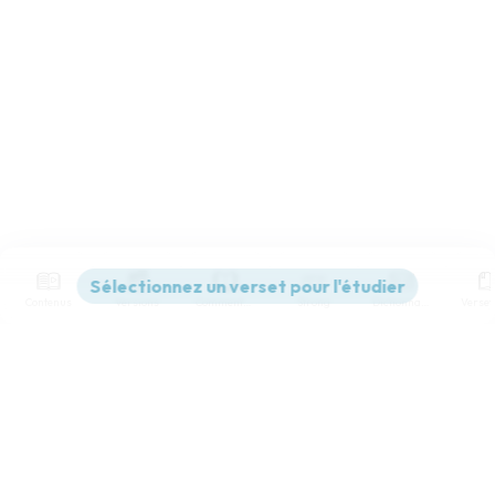
Musique, TopTV, TopMessages, etc. David Nolent,
Serif
Sans-serif
notre directeur, vous dévoilera les coulisses, les
projets et les nouveautés en exclusivité ! Restez
connecté(e) !
Taille de texte
Grand
Moyen
Petit
Merci à
Bibles et Publications Chrétiennes
pour la
conception du processus d’affichage DYS.
Je m'inscris !
Le TopChrétien a pour vocation de partager le message
d’Amour et de Pardon de Dieu pour tous les Hommes et