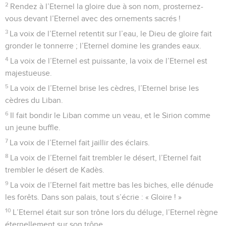
2
Rendez à l’Eternel la gloire due à son nom, prosternez-
vous devant l’Eternel avec des ornements sacrés !
3
La voix de l’Eternel retentit sur l’eau, le Dieu de gloire fait
gronder le tonnerre ; l’Eternel domine les grandes eaux.
4
La voix de l’Eternel est puissante, la voix de l’Eternel est
majestueuse.
5
La voix de l’Eternel brise les cèdres, l’Eternel brise les
cèdres du Liban.
6
Il fait bondir le Liban comme un veau, et le Sirion comme
un jeune buffle.
7
La voix de l’Eternel fait jaillir des éclairs.
8
La voix de l’Eternel fait trembler le désert, l’Eternel fait
trembler le désert de Kadès.
9
La voix de l’Eternel fait mettre bas les biches, elle dénude
les forêts. Dans son palais, tout s’écrie : « Gloire ! »
10
L’Eternel était sur son trône lors du déluge, l’Eternel règne
éternellement sur son trône.