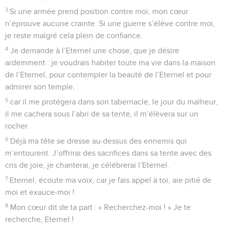
3
Si une armée prend position contre moi, mon cœur
n’éprouve aucune crainte. Si une guerre s’élève contre moi,
je reste malgré cela plein de confiance.
4
Je demande à l’Eternel une chose, que je désire
ardemment : je voudrais habiter toute ma vie dans la maison
de l’Eternel, pour contempler la beauté de l’Eternel et pour
admirer son temple,
5
car il me protégera dans son tabernacle, le jour du malheur,
il me cachera sous l’abri de sa tente, il m’élèvera sur un
rocher.
6
Déjà ma tête se dresse au-dessus des ennemis qui
m’entourent. J’offrirai des sacrifices dans sa tente avec des
cris de joie, je chanterai, je célébrerai l’Eternel.
7
Eternel, écoute ma voix, car je fais appel à toi, aie pitié de
moi et exauce-moi !
8
Mon cœur dit de ta part : « Recherchez-moi ! » Je te
recherche, Eternel !