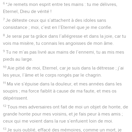
6
*Je remets mon esprit entre tes mains : tu me délivres,
Eternel, Dieu de vérité !
7
Je déteste ceux qui s’attachent à des idoles sans
consistance ; moi, c’est en l’Eternel que je me confie.
8
Je serai par ta grâce dans l’allégresse et dans la joie, car tu
vois ma misère, tu connais les angoisses de mon âme.
9
Tu ne m’as pas livré aux mains de l’ennemi, tu as mis mes
pieds au large.
10
Aie pitié de moi, Eternel, car je suis dans la détresse ; j’ai
les yeux, l’âme et le corps rongés par le chagrin.
11
Ma vie s’épuise dans la douleur, et mes années dans les
soupirs ; ma force faiblit à cause de ma faute, et mes os
dépérissent.
12
Tous mes adversaires ont fait de moi un objet de honte, de
grande honte pour mes voisins, et je fais peur à mes amis ;
ceux qui me voient dans la rue s’enfuient loin de moi.
13
Je suis oublié, effacé des mémoires, comme un mort, je