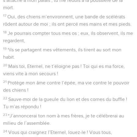
s’attache à mon palais ; tu me réduis à la poussière de la
mort.
17
Oui, des chiens m’environnent, une bande de scélérats
rôdent autour de moi ; ils ont percé mes mains et mes pieds.
18
Je pourrais compter tous mes os ; eux, ils observent, ils me
regardent,
19
*ils se partagent mes vêtements, ils tirent au sort mon
habit.
20
Mais toi, Eternel, ne t’éloigne pas ! Toi qui es ma force,
viens vite à mon secours !
21
Protège mon âme contre l’épée, ma vie contre le pouvoir
des chiens !
22
Sauve-moi de la gueule du lion et des cornes du buffle !
Tu m’as répondu !
23
*J’annoncerai ton nom à mes frères, je te célébrerai au
milieu de l’assemblée.
24
Vous qui craignez l’Eternel, louez-le ! Vous tous,