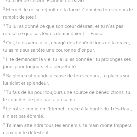
Au chef de chœur. Psaume de David.
2
Eternel, le roi se réjouit de ta force. Combien ton secours le
remplit de joie !
3
Tu lui as donné ce que son cœur désirait, et tu n’as pas
refusé ce que ses lèvres demandaient. – Pause.
4
Oui, tu es venu à lui, chargé des bénédictions de ta grâce,
tu as mis sur sa tête une couronne d’or pur.
5
Il te demandait la vie, tu la lui as donnée ; tu prolonges ses
jours pour toujours et à perpétuité.
6
Sa gloire est grande à cause de ton secours ; tu places sur
lui éclat et splendeur.
7
Tu fais de lui pour toujours une source de bénédictions, tu
le combles de joie par ta présence.
8
Le roi se confie en l’Eternel ; grâce à la bonté du Très-Haut,
il n’est pas ébranlé.
9
Ta main atteindra tous tes ennemis, ta main droite frappera
ceux qui te détestent.