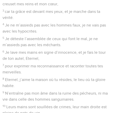
creuset mes reins et mon cœur,
3
car ta grâce est devant mes yeux, et je marche dans ta
vérité.
4
Je ne m’assieds pas avec les hommes faux, je ne vais pas
avec les hypocrites.
5
Je déteste l’assemblée de ceux qui font le mal, je ne
m’assieds pas avec les méchants.
6
Je lave mes mains en signe d’innocence, et je fais le tour
de ton autel, Eternel,
7
pour exprimer ma reconnaissance et raconter toutes tes
merveilles.
8
Eternel, j’aime la maison où tu résides, le lieu où ta gloire
habite.
9
N’entraîne pas mon âme dans la ruine des pécheurs, ni ma
vie dans celle des hommes sanguinaires.
10
Leurs mains sont souillées de crimes, leur main droite est
pleine de pots-de-vin,