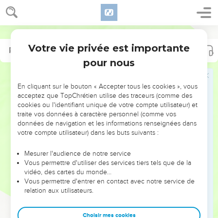
Votre vie privée est importante
Psaumes
Psaumes
19
31
pour nous
NE MANQUEZ PAS L’ÉVÉNEMENT
En cliquant sur le bouton « Accepter tous les cookies », vous
DE L’ANNÉE !
acceptez que TopChrétien utilise des traceurs (comme des
cookies ou l'identifiant unique de votre compte utilisateur) et
ET SI LEURS ERREURS POUVAIENT VOUS ÉVITER LES
traite vos données à caractère personnel (comme vos
VOTRES ?
données de navigation et les informations renseignées dans
votre compte utilisateur) dans les buts suivants :
On admire souvent les leaders pour leurs réussites, leur impact,
leur foi ou leur vision. Mais on voit moins les doutes, les erreurs
Mesurer l'audience de notre service
Vous permettre d'utiliser des services tiers tels que de la
et les saisons difficiles qu'ils ont traversés, alors même que ce
vidéo, des cartes du monde…
sont elles qui les ont façonnés.
Vous permettre d'entrer en contact avec notre service de
relation aux utilisateurs.
Dans cette conférence, leaders, entrepreneurs, et responsables
reviennent sur les erreurs marquantes de leur parcours et les
clés pour avancer avec plus de sagesse afin que leurs erreurs
Choisir mes cookies