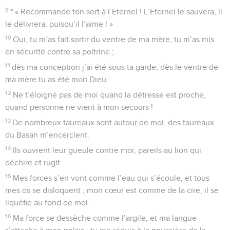
9
* « Recommande ton sort à l’Eternel ! L’Eternel le sauvera, il
le délivrera, puisqu’il l’aime ! »
10
Oui, tu m’as fait sortir du ventre de ma mère, tu m’as mis
en sécurité contre sa poitrine ;
11
dès ma conception j’ai été sous ta garde, dès le ventre de
ma mère tu as été mon Dieu.
12
Ne t’éloigne pas de moi quand la détresse est proche,
quand personne ne vient à mon secours !
13
De nombreux taureaux sont autour de moi, des taureaux
du Basan m’encerclent.
14
Ils ouvrent leur gueule contre moi, pareils au lion qui
déchire et rugit.
15
Mes forces s’en vont comme l’eau qui s’écoule, et tous
mes os se disloquent ; mon cœur est comme de la cire, il se
liquéfie au fond de moi.
16
Ma force se dessèche comme l’argile, et ma langue