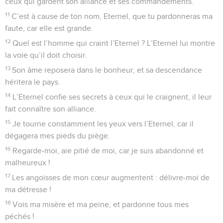
ceux qui gardent son alliance et ses commandements.
11
C’est à cause de ton nom, Eternel, que tu pardonneras ma
faute, car elle est grande.
12
Quel est l’homme qui craint l’Eternel ? L’Eternel lui montre
la voie qu’il doit choisir.
13
Son âme reposera dans le bonheur, et sa descendance
héritera le pays.
14
L’Eternel confie ses secrets à ceux qui le craignent, il leur
fait connaître son alliance.
15
Je tourne constamment les yeux vers l’Eternel, car il
dégagera mes pieds du piège.
16
Regarde-moi, aie pitié de moi, car je suis abandonné et
malheureux !
17
Les angoisses de mon cœur augmentent : délivre-moi de
ma détresse !
18
Vois ma misère et ma peine, et pardonne tous mes
péchés !