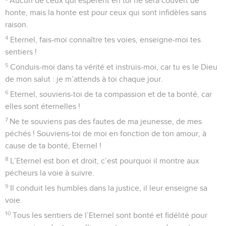
Aucun de ceux qui espèrent en toi ne sera couvert de
honte, mais la honte est pour ceux qui sont infidèles sans
raison.
4
Eternel, fais-moi connaître tes voies, enseigne-moi tes
sentiers !
5
Conduis-moi dans ta vérité et instruis-moi, car tu es le Dieu
de mon salut : je m’attends à toi chaque jour.
6
Eternel, souviens-toi de ta compassion et de ta bonté, car
elles sont éternelles !
7
Ne te souviens pas des fautes de ma jeunesse, de mes
péchés ! Souviens-toi de moi en fonction de ton amour, à
cause de ta bonté, Eternel !
8
L’Eternel est bon et droit, c’est pourquoi il montre aux
pécheurs la voie à suivre.
9
Il conduit les humbles dans la justice, il leur enseigne sa
voie.
10
Tous les sentiers de l’Eternel sont bonté et fidélité pour