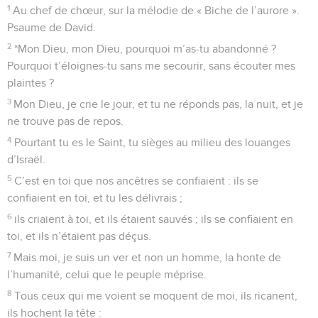
1
Au chef de chœur, sur la mélodie de « Biche de l’aurore ».
Psaume de David.
2
*Mon Dieu, mon Dieu, pourquoi m’as-tu abandonné ?
Pourquoi t’éloignes-tu sans me secourir, sans écouter mes
plaintes ?
3
Mon Dieu, je crie le jour, et tu ne réponds pas, la nuit, et je
ne trouve pas de repos.
4
Pourtant tu es le Saint, tu sièges au milieu des louanges
d’Israël.
5
C’est en toi que nos ancêtres se confiaient : ils se
confiaient en toi, et tu les délivrais ;
6
ils criaient à toi, et ils étaient sauvés ; ils se confiaient en
toi, et ils n’étaient pas déçus.
7
Mais moi, je suis un ver et non un homme, la honte de
l’humanité, celui que le peuple méprise.
8
Tous ceux qui me voient se moquent de moi, ils ricanent,
ils hochent la tête :