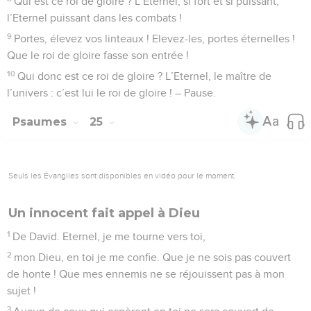
Qui est ce roi de gloire ? L’Eternel, si fort et si puissant,
l’Eternel puissant dans les combats !
9
Portes, élevez vos linteaux ! Elevez-les, portes éternelles !
Que le roi de gloire fasse son entrée !
10
Qui donc est ce roi de gloire ? L’Eternel, le maître de
l’univers : c’est lui le roi de gloire ! – Pause.
Psaumes
25
Seuls les Évangiles sont disponibles en vidéo pour le moment.
Un innocent fait appel à Dieu
1
De David. Eternel, je me tourne vers toi,
2
mon Dieu, en toi je me confie. Que je ne sois pas couvert
de honte ! Que mes ennemis ne se réjouissent pas à mon
sujet !
3