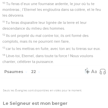
10
Tu feras d’eux une fournaise ardente, le jour où tu te
montreras ; l’Eternel les engloutira dans sa colère, et le feu
les dévorera.
11
Tu feras disparaître leur lignée de la terre et leur
descendance du milieu des hommes.
12
Ils ont projeté du mal contre toi, ils ont formé des
complots, mais ils ne pourront rien faire,
13
car tu les mettras en fuite, avec ton arc tu tireras sur eux.
14
Lève-toi, Eternel, dans toute ta force ! Nous voulons
chanter, célébrer ta puissance.
Psaumes
22
Seuls les Évangiles sont disponibles en vidéo pour le moment.
Le Seigneur est mon berger