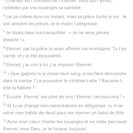
Chantez en l’honneur de l’Eternel, vous qui l’aimez,
célébrez par vos louanges sa sainteté,
6
car sa colère dure un instant, mais sa grâce toute la vie : le
soir arrivent les pleurs, et le matin l’allégresse.
7
Je disais dans ma tranquillité : « Je ne serai jamais
ébranlé ! »
8
Eternel, par ta grâce tu avais affermi ma montagne. Tu t’es
caché, et j’ai été épouvanté.
9
Eternel, j’ai crié à toi, j’ai imploré l’Eternel :
10
« Que gagnes-tu à verser mon sang, à me faire descendre
dans la tombe ? La poussière te célèbre-t-elle ? Raconte-t-
elle ta fidélité ?
11
Ecoute, Eternel, aie pitié de moi ! Eternel, secours-moi ! »
12
Et tu as changé mes lamentations en allégresse, tu m’as
retiré mes habits de deuil pour me donner un habit de fête.
13
Ainsi mon cœur chante tes louanges et ne reste pas muet.
Eternel, mon Dieu, je te louerai toujours.