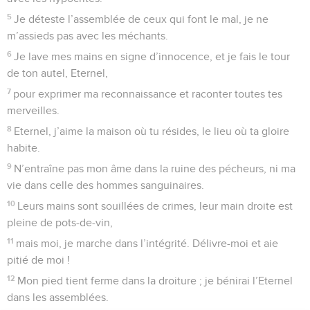
5
Je déteste l’assemblée de ceux qui font le mal, je ne
m’assieds pas avec les méchants.
6
Je lave mes mains en signe d’innocence, et je fais le tour
de ton autel, Eternel,
7
pour exprimer ma reconnaissance et raconter toutes tes
merveilles.
8
Eternel, j’aime la maison où tu résides, le lieu où ta gloire
habite.
9
N’entraîne pas mon âme dans la ruine des pécheurs, ni ma
vie dans celle des hommes sanguinaires.
10
Leurs mains sont souillées de crimes, leur main droite est
pleine de pots-de-vin,
11
mais moi, je marche dans l’intégrité. Délivre-moi et aie
pitié de moi !
12
Mon pied tient ferme dans la droiture ; je bénirai l’Eternel
dans les assemblées.