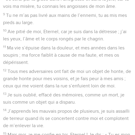
vois ma misère, tu connais les angoisses de mon âme.
9
Tu ne m’as pas livré aux mains de l’ennemi, tu as mis mes
pieds au large.
10
Aie pitié de moi, Eternel, car je suis dans la détresse ; j’ai
les yeux, l’âme et le corps rongés par le chagrin.
11
Ma vie s’épuise dans la douleur, et mes années dans les
soupirs ; ma force faiblit à cause de ma faute, et mes os
dépérissent.
12
Tous mes adversaires ont fait de moi un objet de honte, de
grande honte pour mes voisins, et je fais peur à mes amis ;
ceux qui me voient dans la rue s’enfuient loin de moi.
13
Je suis oublié, effacé des mémoires, comme un mort, je
suis comme un objet qui a disparu.
14
J’apprends les mauvais propos de plusieurs, je suis assailli
de terreur quand ils se concertent contre moi et complotent
de m’enlever la vie.
15
Mais moi, je me confie en toi, Eternel ! Je dis : « Tu es mon