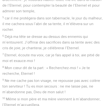
de l’Eternel, pour contempler la beauté de l’Eternel et pour
admirer son temple,
5
car il me protégera dans son tabernacle, le jour du malheur,
il me cachera sous l’abri de sa tente, il m’élèvera sur un
rocher.
6
Déjà ma tête se dresse au-dessus des ennemis qui
m’entourent. J’offrirai des sacrifices dans sa tente avec des
cris de joie, je chanterai, je célébrerai l’Eternel.
7
Eternel, écoute ma voix, car je fais appel à toi, aie pitié de
moi et exauce-moi !
8
Mon cœur dit de ta part : « Recherchez-moi ! » Je te
recherche, Eternel !
9
Ne me cache pas ton visage, ne repousse pas avec colère
ton serviteur ! Tu es mon secours : ne me laisse pas, ne
m’abandonne pas, Dieu de mon salut !
10
Même si mon père et ma mère viennent à m’abandonner,
l’Eternel m’accueillera.