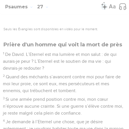
Psaumes
27
Seuls les Évangiles sont disponibles en vidéo pour le moment.
Prière d'un homme qui voit la mort de près
1
De David. L’Eternel est ma lumière et mon salut : de qui
aurais-je peur ? L’Eternel est le soutien de ma vie : qui
devrais-je redouter ?
2
Quand des méchants s’avancent contre moi pour faire de
moi leur proie, ce sont eux, mes persécuteurs et mes
ennemis, qui trébuchent et tombent.
3
Si une armée prend position contre moi, mon cœur
n’éprouve aucune crainte. Si une guerre s’élève contre moi,
je reste malgré cela plein de confiance.
4
Je demande à l’Eternel une chose, que je désire
ardemment : je voudrais habiter toute ma vie dans la maison