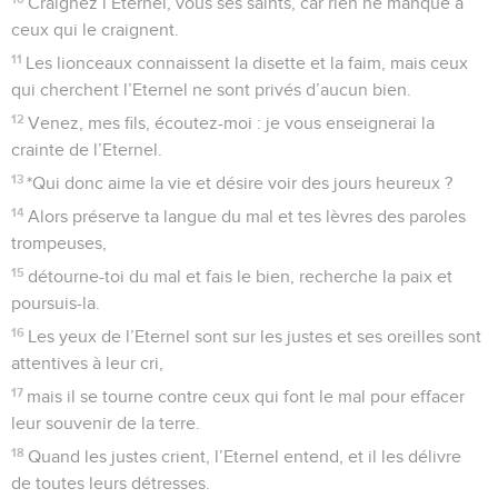
Craignez l’Eternel, vous ses saints, car rien ne manque à
ceux qui le craignent.
11
Les lionceaux connaissent la disette et la faim, mais ceux
qui cherchent l’Eternel ne sont privés d’aucun bien.
12
Venez, mes fils, écoutez-moi : je vous enseignerai la
crainte de l’Eternel.
13
*Qui donc aime la vie et désire voir des jours heureux ?
14
Alors préserve ta langue du mal et tes lèvres des paroles
trompeuses,
15
détourne-toi du mal et fais le bien, recherche la paix et
poursuis-la.
16
Les yeux de l’Eternel sont sur les justes et ses oreilles sont
attentives à leur cri,
17
mais il se tourne contre ceux qui font le mal pour effacer
leur souvenir de la terre.
18
Quand les justes crient, l’Eternel entend, et il les délivre
de toutes leurs détresses.