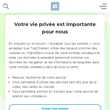
Votre vie privée est importante
Psaumes
24
pour nous
NE MANQUEZ PAS L’ÉVÉNEMENT
En cliquant sur le bouton « Accepter tous les cookies », vous
DE L’ANNÉE !
acceptez que TopChrétien utilise des traceurs (comme des
cookies ou l'identifiant unique de votre compte utilisateur) et
ET SI LEURS ERREURS POUVAIENT VOUS ÉVITER LES
traite vos données à caractère personnel (comme vos
VOTRES ?
données de navigation et les informations renseignées dans
votre compte utilisateur) dans les buts suivants :
On admire souvent les leaders pour leurs réussites, leur impact,
leur foi ou leur vision. Mais on voit moins les doutes, les erreurs
Mesurer l'audience de notre service
Vous permettre d'utiliser des services tiers tels que de la
et les saisons difficiles qu'ils ont traversés, alors même que ce
vidéo, des cartes du monde…
sont elles qui les ont façonnés.
Vous permettre d'entrer en contact avec notre service de
relation aux utilisateurs.
Dans cette conférence, leaders, entrepreneurs, et responsables
reviennent sur les erreurs marquantes de leur parcours et les
clés pour avancer avec plus de sagesse afin que leurs erreurs
Choisir mes cookies