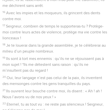
me déchirent sans arrêt.
16
Avec les impies et les moqueurs, ils grincent des dents
contre moi.
17
Seigneur, combien de temps le supporteras-tu ? Protège-
moi contre leurs actes de violence, protège ma vie contre les
lionceaux !
18
Je te louerai dans la grande assemblée, je te célébrerai au
milieu d’un peuple nombreux.
19
Ils sont à tort mes ennemis : qu’ils ne se réjouissent pas à
mon sujet ! *Ils me détestent sans raison : qu’ils ne
m’insultent pas du regard !
20
Oui, leur langage n’est pas celui de la paix, ils inventent
des mensonges contre les gens tranquilles du pays.
21
Ils ouvrent leur bouche contre moi, ils disent : « Ah ! ah !
Nous l’avons vu de nos yeux ! »
22
Eternel, tu as tout vu : ne reste pas silencieux ! Seigneur,