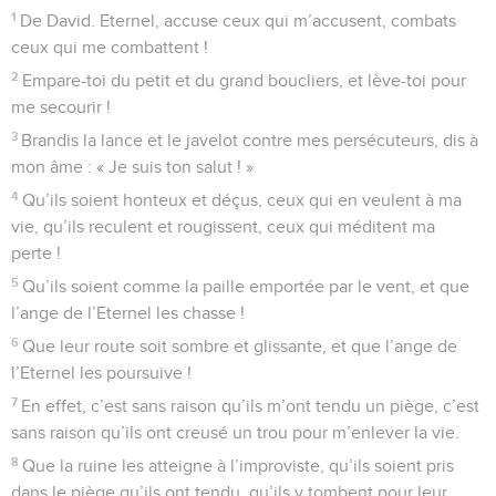
1
De David. Eternel, accuse ceux qui m’accusent, combats
ceux qui me combattent !
2
Empare-toi du petit et du grand boucliers, et lève-toi pour
me secourir !
3
Brandis la lance et le javelot contre mes persécuteurs, dis à
mon âme : « Je suis ton salut ! »
4
Qu’ils soient honteux et déçus, ceux qui en veulent à ma
vie, qu’ils reculent et rougissent, ceux qui méditent ma
perte !
5
Qu’ils soient comme la paille emportée par le vent, et que
l’ange de l’Eternel les chasse !
6
Que leur route soit sombre et glissante, et que l’ange de
l’Eternel les poursuive !
7
En effet, c’est sans raison qu’ils m’ont tendu un piège, c’est
sans raison qu’ils ont creusé un trou pour m’enlever la vie.
8
Que la ruine les atteigne à l’improviste, qu’ils soient pris
dans le piège qu’ils ont tendu, qu’ils y tombent pour leur