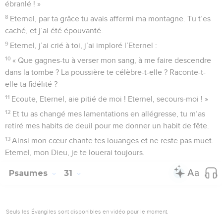
ébranlé ! »
8
Eternel, par ta grâce tu avais affermi ma montagne. Tu t’es
caché, et j’ai été épouvanté.
9
Eternel, j’ai crié à toi, j’ai imploré l’Eternel :
10
« Que gagnes-tu à verser mon sang, à me faire descendre
dans la tombe ? La poussière te célèbre-t-elle ? Raconte-t-
elle ta fidélité ?
11
Ecoute, Eternel, aie pitié de moi ! Eternel, secours-moi ! »
12
Et tu as changé mes lamentations en allégresse, tu m’as
retiré mes habits de deuil pour me donner un habit de fête.
13
Ainsi mon cœur chante tes louanges et ne reste pas muet.
Eternel, mon Dieu, je te louerai toujours.
Psaumes
31
Seuls les Évangiles sont disponibles en vidéo pour le moment.