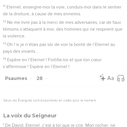
11
Eternel, enseigne-moi ta voie, conduis-moi dans le sentier
de la droiture, à cause de mes ennemis.
12
Ne me livre pas à la merci de mes adversaires, car de faux
témoins s’attaquent à moi, des hommes qui ne respirent que
la violence.
13
Oh ! si je n’étais pas sûr de voir la bonté de l’Eternel au
pays des vivants…
14
Espère en l’Eternel ! Fortifie-toi et que ton cœur
s’affermisse ! Espère en l’Eternel !
Psaumes
28
Seuls les Évangiles sont disponibles en vidéo pour le moment.
La voix du Seigneur
1
De David. Eternel, c’est à toi que je crie. Mon rocher, ne