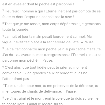
est enlevée et dont le péché est pardonné !
2
Heureux l’homme à qui l’Eternel ne tient pas compte de sa
faute et dont l’esprit ne connaît pas la ruse !
3
Tant que je me taisais, mon corps dépérissait ; je gémissais
toute la journée,
4
car nuit et jour ta main pesait lourdement sur moi. Ma
vigueur avait fait place à la sécheresse de l’été. – Pause.
5
Je t’ai fait connaître mon péché, je n’ai pas caché ma faute.
J’ai dit : « J’avouerai mes transgressions à l’Eternel », et tu as
pardonné mon péché. – Pause.
6
C’est ainsi que tout fidèle peut te prier au moment
convenable. Si de grandes eaux débordent, elles ne
l’atteindront pas.
7
Tu es un abri pour moi, tu me préserves de la détresse, tu
m’entoures de chants de délivrance. – Pause.
8
Je t’instruirai et te montrerai la voie que tu dois suivre ; je
te conseillerai, j’aurai le regard sur toi.