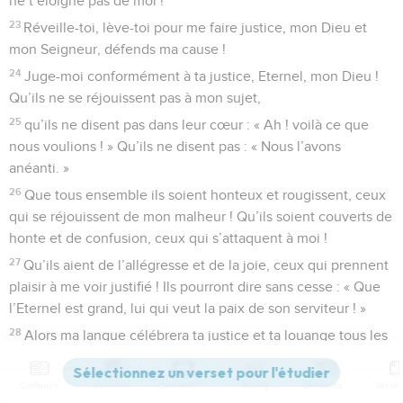
ne t’éloigne pas de moi !
23
Réveille-toi, lève-toi pour me faire justice, mon Dieu et
mon Seigneur, défends ma cause !
24
Juge-moi conformément à ta justice, Eternel, mon Dieu !
Qu’ils ne se réjouissent pas à mon sujet,
25
qu’ils ne disent pas dans leur cœur : « Ah ! voilà ce que
nous voulions ! » Qu’ils ne disent pas : « Nous l’avons
anéanti. »
26
Que tous ensemble ils soient honteux et rougissent, ceux
qui se réjouissent de mon malheur ! Qu’ils soient couverts de
honte et de confusion, ceux qui s’attaquent à moi !
27
Qu’ils aient de l’allégresse et de la joie, ceux qui prennent
plaisir à me voir justifié ! Ils pourront dire sans cesse : « Que
l’Eternel est grand, lui qui veut la paix de son serviteur ! »
28
Alors ma langue célébrera ta justice et ta louange tous les
jours.
Contenus
Versions
Commentaires
Strong
Dictionnaire
Psaumes
36