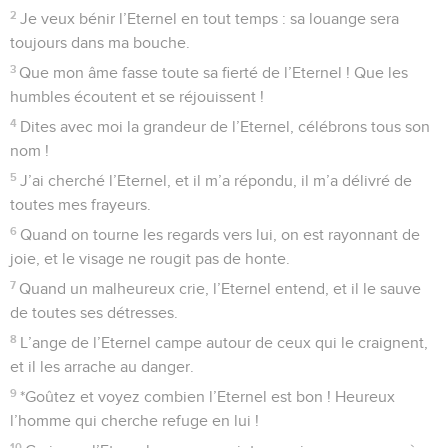
2
Je veux bénir l’Eternel en tout temps : sa louange sera
toujours dans ma bouche.
3
Que mon âme fasse toute sa fierté de l’Eternel ! Que les
humbles écoutent et se réjouissent !
4
Dites avec moi la grandeur de l’Eternel, célébrons tous son
nom !
5
J’ai cherché l’Eternel, et il m’a répondu, il m’a délivré de
toutes mes frayeurs.
6
Quand on tourne les regards vers lui, on est rayonnant de
joie, et le visage ne rougit pas de honte.
7
Quand un malheureux crie, l’Eternel entend, et il le sauve
de toutes ses détresses.
8
L’ange de l’Eternel campe autour de ceux qui le craignent,
et il les arrache au danger.
9
*Goûtez et voyez combien l’Eternel est bon ! Heureux
l’homme qui cherche refuge en lui !
10