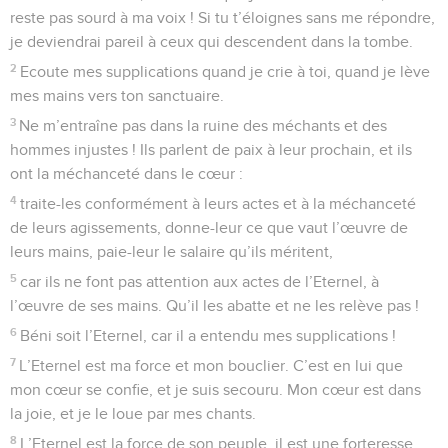
reste pas sourd à ma voix ! Si tu t’éloignes sans me répondre,
je deviendrai pareil à ceux qui descendent dans la tombe.
2
Ecoute mes supplications quand je crie à toi, quand je lève
mes mains vers ton sanctuaire.
3
Ne m’entraîne pas dans la ruine des méchants et des
hommes injustes ! Ils parlent de paix à leur prochain, et ils
ont la méchanceté dans le cœur :
4
traite-les conformément à leurs actes et à la méchanceté
de leurs agissements, donne-leur ce que vaut l’œuvre de
leurs mains, paie-leur le salaire qu’ils méritent,
5
car ils ne font pas attention aux actes de l’Eternel, à
l’œuvre de ses mains. Qu’il les abatte et ne les relève pas !
6
Béni soit l’Eternel, car il a entendu mes supplications !
7
L’Eternel est ma force et mon bouclier. C’est en lui que
mon cœur se confie, et je suis secouru. Mon cœur est dans
la joie, et je le loue par mes chants.
8
L’Eternel est la force de son peuple, il est une forteresse