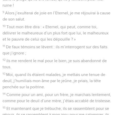
ruine !
9
Alors j’exulterai de joie en l’Eternel, je me réjouirai à cause
de son salut.
10
Tout mon être dira : « Eternel, qui peut, comme toi,
délivrer le malheureux d’un plus fort que lui, le malheureux
et le pauvre de celui qui les dépouille ? »
11
De faux témoins se lèvent : ils m’interrogent sur des faits
que j’ignore ;
12
ils me rendent le mal pour le bien, je suis abandonné de
tous.
13
Moi, quand ils étaient malades, je mettais une tenue de
deuil, j’humiliais mon âme par le jeûne, je priais, la tête
penchée sur la poitrine.
14
Comme pour un ami, pour un frère, je marchais lentement,
comme pour le deuil d’une mère, j’étais accablé de tristesse.
15
Et maintenant que je trébuche, ils se rassemblent pour se
réjouir, ils se rassemblent à mon insu pour me calomnier, ils