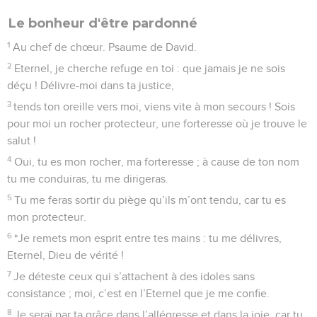
Le bonheur d'être pardonné
1
Au chef de chœur. Psaume de David.
2
Eternel, je cherche refuge en toi : que jamais je ne sois
déçu ! Délivre-moi dans ta justice,
3
tends ton oreille vers moi, viens vite à mon secours ! Sois
pour moi un rocher protecteur, une forteresse où je trouve le
salut !
4
Oui, tu es mon rocher, ma forteresse ; à cause de ton nom
tu me conduiras, tu me dirigeras.
5
Tu me feras sortir du piège qu’ils m’ont tendu, car tu es
mon protecteur.
6
*Je remets mon esprit entre tes mains : tu me délivres,
Eternel, Dieu de vérité !
7
Je déteste ceux qui s’attachent à des idoles sans
consistance ; moi, c’est en l’Eternel que je me confie.
8
Je serai par ta grâce dans l’allégresse et dans la joie, car tu