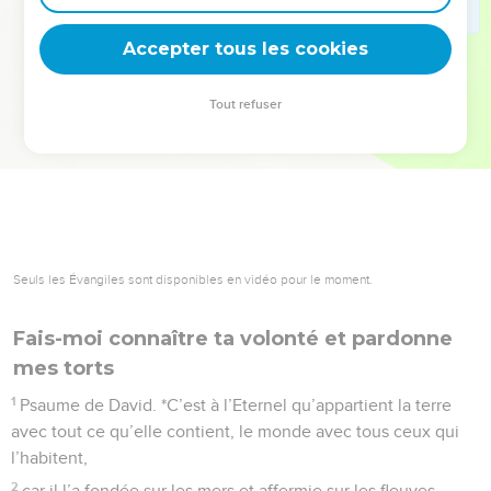
deviennent vos tremplins. Que vous guidiez un ministère, une
équipe, un groupe ou une famille, leur expérience est faite
Accepter tous les cookies
pour vous.
Tout refuser
Je découvre l’événement
Seuls les Évangiles sont disponibles en vidéo pour le moment.
Fais-moi connaître ta volonté et pardonne
mes torts
1
Psaume de David. *C’est à l’Eternel qu’appartient la terre
avec tout ce qu’elle contient, le monde avec tous ceux qui
l’habitent,
2
car il l’a fondée sur les mers et affermie sur les fleuves.