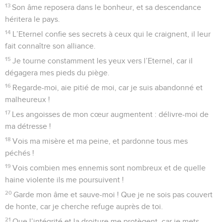
13
Son âme reposera dans le bonheur, et sa descendance
héritera le pays.
14
L’Eternel confie ses secrets à ceux qui le craignent, il leur
fait connaître son alliance.
15
Je tourne constamment les yeux vers l’Eternel, car il
dégagera mes pieds du piège.
16
Regarde-moi, aie pitié de moi, car je suis abandonné et
malheureux !
17
Les angoisses de mon cœur augmentent : délivre-moi de
ma détresse !
18
Vois ma misère et ma peine, et pardonne tous mes
péchés !
19
Vois combien mes ennemis sont nombreux et de quelle
haine violente ils me poursuivent !
20
Garde mon âme et sauve-moi ! Que je ne sois pas couvert
de honte, car je cherche refuge auprès de toi.
21
Que l’intégrité et la droiture me protègent, car je mets