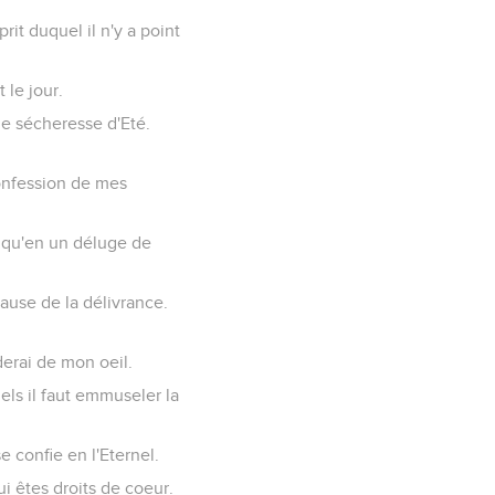
rit duquel il n'y a point
 le jour.
ne sécheresse d'Eté.
 confession de mes
t qu'en un déluge de
ause de la délivrance.
derai de mon oeil.
ls il faut emmuseler la
e confie en l'Eternel.
i êtes droits de coeur.