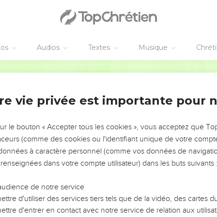
éos
Audios
Textes
Musique
Chrét
vangiles sont disponibles en vidéo pour le moment.
Martin
 rendu la vie
re vie privée est importante pour 
es Princes rendez à l'Eternel, rendez à l'Eternel la gloire et la f
 gloire due à son Nom ; prosternez-vous devant l'Eternel dans so
sur le bouton « Accepter tous les cookies », vous acceptez que T
traceurs (comme des cookies ou l'identifiant unique de votre compte 
t sur les eaux, le [Dieu] Fort de gloire fait tonner ; l'Eternel est s
s données à caractère personnel (comme vos données de navigatio
t forte, la voix de l'Eternel est magnifique.
 renseignées dans votre compte utilisateur) dans les buts suivants 
rise les cèdres, même l'Eternel brise les cèdres du Liban,
e un veau : [il fait sauter] le Liban et Sirion, comme un faon de l
audience de notre service
ette des éclats de flamme de feu.
ttre d'utiliser des services tiers tels que de la vidéo, des cartes
ttre d'entrer en contact avec notre service de relation aux utilisat
it trembler le désert, l'Eternel fait trembler le désert de Kadès.