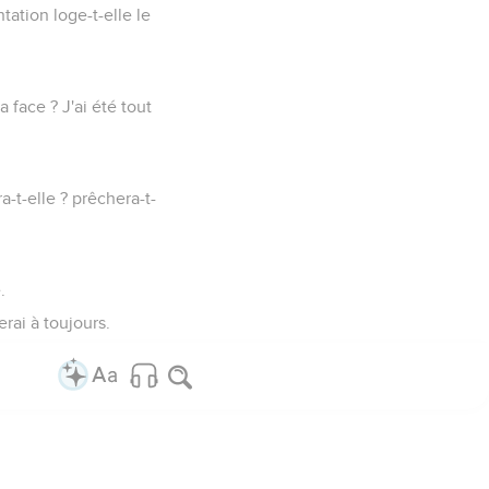
tation loge-t-elle le
a face ? J'ai été tout
a-t-elle ? prêchera-t-
.
rai à toujours.