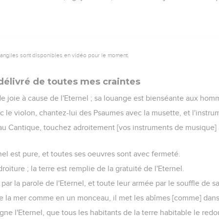
vangiles sont disponibles en vidéo pour le moment.
délivré de toutes mes craintes
e joie à cause de l'Eternel ; sa louange est bienséante aux homm
c le violon, chantez-lui des Psaumes avec la musette, et l'instru
u Cantique, touchez adroitement [vos instruments de musique] 
rnel est pure, et toutes ses oeuvres sont avec fermeté.
 droiture ; la terre est remplie de la gratuité de l'Eternel.
 par la parole de l'Eternel, et toute leur armée par le souffle de 
de la mer comme en un monceau, il met les abîmes [comme] dans 
gne l'Eternel, que tous les habitants de la terre habitable le redo