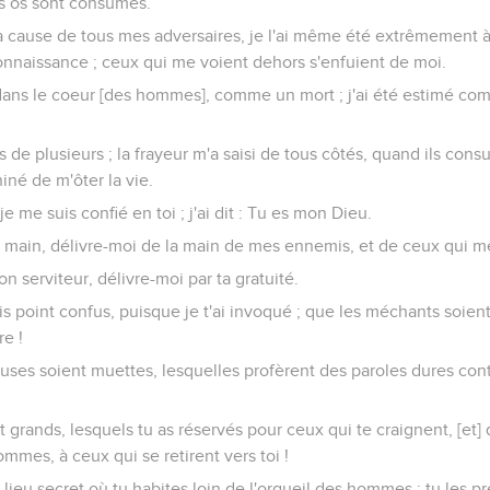
es os sont consumés.
à cause de tous mes adversaires, je l'ai même été extrêmement à
onnaissance ; ceux qui me voient dehors s'enfuient de moi.
 dans le coeur [des hommes], comme un mort ; j'ai été estimé c
tes de plusieurs ; la frayeur m'a saisi de tous côtés, quand ils con
iné de m'ôter la vie.
je me suis confié en toi ; j'ai dit : Tu es mon Dieu.
 main, délivre-moi de la main de mes ennemis, et de ceux qui m
ton serviteur, délivre-moi par ta gratuité.
is point confus, puisque je t'ai invoqué ; que les méchants soient
e !
ses soient muettes, lesquelles profèrent des paroles dures contr
 grands, lesquels tu as réservés pour ceux qui te craignent, [et] q
mmes, à ceux qui se retirent vers toi !
 lieu secret où tu habites loin de l'orgueil des hommes ; tu les 