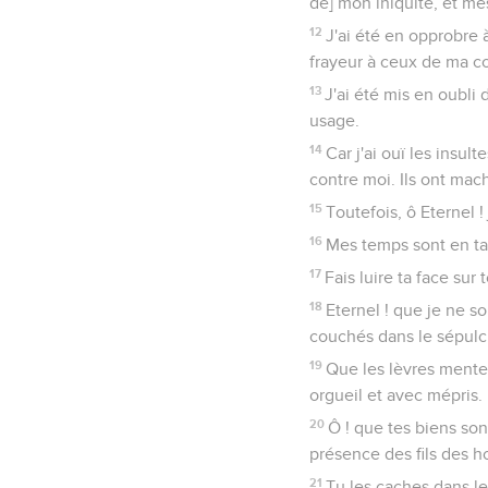
de] mon iniquité, et m
12
J'ai été en opprobre 
frayeur à ceux de ma c
13
J'ai été mis en oubli
usage.
14
Car j'ai ouï les insul
contre moi. Ils ont mach
15
Toutefois, ô Eternel ! 
16
Mes temps sont en ta
17
Fais luire ta face sur 
18
Eternel ! que je ne so
couchés dans le sépulcr
19
Que les lèvres menteu
orgueil et avec mépris.
20
Ô ! que tes biens sont
présence des fils des ho
21
Tu les caches dans le