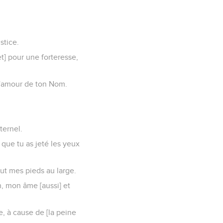
stice.
t] pour une forteresse,
l'amour de ton Nom.
ternel.
 que tu as jeté les yeux
out mes pieds au large.
in, mon âme [aussi] et
, à cause de [la peine