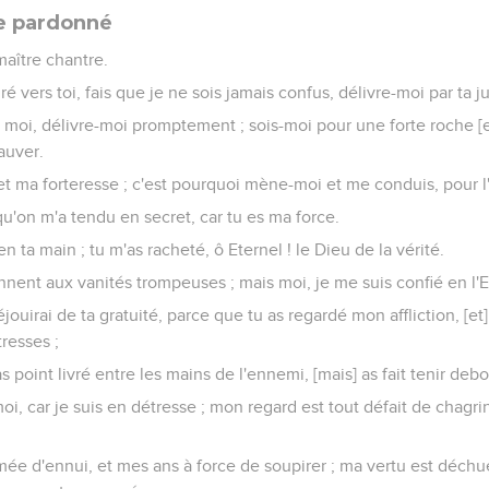
re pardonné
aître chantre.
iré vers toi, fais que je ne sois jamais confus, délivre-moi par ta ju
rs moi, délivre-moi promptement ; sois-moi pour une forte roche [e
auver.
et ma forteresse ; c'est pourquoi mène-moi et me conduis, pour 
 qu'on m'a tendu en secret, car tu es ma force.
 ta main ; tu m'as racheté, ô Eternel ! le Dieu de la vérité.
onnent aux vanités trompeuses ; mais moi, je me suis confié en l'E
jouirai de ta gratuité, parce que tu as regardé mon affliction, [et]
resses ;
s point livré entre les mains de l'ennemi, [mais] as fait tenir deb
moi, car je suis en détresse ; mon regard est tout défait de chagr
ée d'ennui, et mes ans à force de soupirer ; ma vertu est déchue