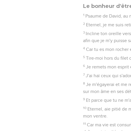
Le bonheur d'êt
1
Psaume de David, au m
2
Eternel, je me suis ret
3
Incline ton oreille ve
afin que je m'y puisse s
4
Car tu es mon rocher 
5
Tire-moi hors du filet
6
Je remets mon esprit en
7
J'ai haï ceux qui s'ad
8
Je m'égayerai et me ré
sur mon âme en ses dét
9
Et parce que tu ne m'a
10
Eternel, aie pitié de 
mon ventre.
11
Car ma vie est consum