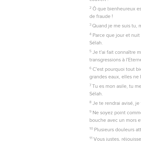
2
Ô que bienheureux est 
de fraude !
3
Quand je me suis tu, m
4
Parce que jour et nuit
Sélah.
5
Je t'ai fait connaître 
transgressions à l'Etern
6
C'est pourquoi tout bi
grandes eaux, elles ne l
7
Tu es mon asile, tu m
Sélah.
8
Je te rendrai avisé, j
9
Ne soyez point comme 
bouche avec un mors et 
10
Plusieurs douleurs at
11
Vous justes, réjouiss