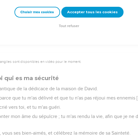
it faonner les biches, et découvre les forêts ; mais quant à son Pala
Accepter tous les cookies
Choisir mes cookies
ur le déluge ; et l'Eternel présidera comme Roi éternellement.
a force à son peuple ; l'Eternel bénira son peuple en paix.
Tout refuser
vangiles sont disponibles en vidéo pour le moment.
oi qui es ma sécurité
antique de la dédicace de la maison de David.
i, parce que tu m'as délivré et que tu n'as pas réjoui mes ennemis 
rié vers toi, et tu m'as guéri.
monter mon âme du sépulcre ; tu m'as rendu la vie, afin que je ne
, vous ses bien-aimés, et célébrez la mémoire de sa Sainteté.