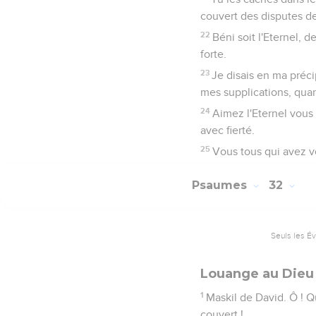
couvert des disputes d
22
Béni soit l'Eternel, 
forte.
23
Je disais en ma préci
mes supplications, quand 
24
Aimez l'Eternel vous t
avec fierté.
25
Vous tous qui avez vo
Psaumes
32
Seuls les É
Louange au Dieu 
1
Maskil de David. Ô ! Q
couvert !