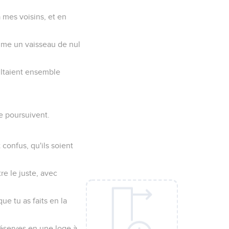
 mes voisins, et en
omme un vaisseau de nul
sultaient ensemble
e poursuivent.
 confus, qu'ils soient
e le juste, avec
ue tu as faits en la
préserves en une loge à