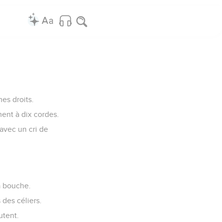
es droits.
ment à dix cordes.
avec un cri de
sa bouche.
des céliers.
utent.