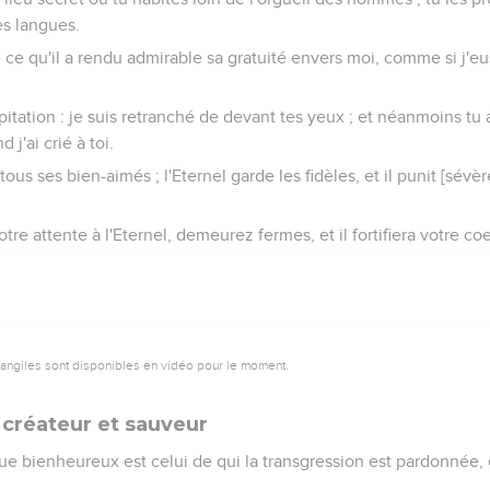
es langues.
de ce qu'il a rendu admirable sa gratuité envers moi, comme si j'
pitation : je suis retranché de devant tes yeux ; et néanmoins tu
j'ai crié à toi.
ous ses bien-aimés ; l'Eternel garde les fidèles, et il punit [sévè
tre attente à l'Eternel, demeurez fermes, et il fortifiera votre co
vangiles sont disponibles en vidéo pour le moment.
créateur et sauveur
ue bienheureux est celui de qui la transgression est pardonnée, 