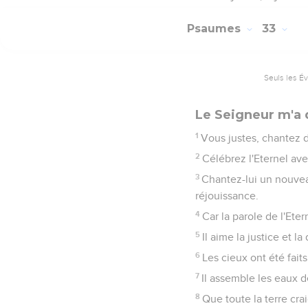
Psaumes
33
Seuls les É
Le Seigneur m'a 
1
Vous justes, chantez d
2
Célébrez l'Eternel ave
3
Chantez-lui un nouvea
réjouissance.
4
Car la parole de l'Ete
5
Il aime la justice et la
6
Les cieux ont été faits
7
Il assemble les eaux 
8
Que toute la terre crai