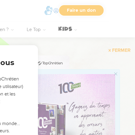
Faire un don
ien ?
Le Top
nous
orce.
n Sanctuaire magnifique.
opChrétien
utilisateur)
ur les grandes eaux.
n et les
:
icorne.
 du monde…
eurs.