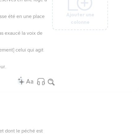
Ajouter une
Ajouter une
Ajouter une
Ajouter une
Ajouter une
Ajouter une
Ajouter une
eusse été en une place
colonne
colonne
colonne
colonne
colonne
colonne
colonne
 as exaucé la voix de
rement] celui qui agit
eur.
et dont le péché est