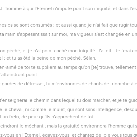
l'homme à qui l'Eternel n'impute point son iniquité, et dans l'esp
es os se sont consumés ; et aussi quand je n'ai fait que rugir tout
 ta main s'appesantissait sur moi, ma vigueur s'est changée en u
mon péché, et je n'ai point caché mon iniquité. J'ai dit : Je ferai
el ; et tu as ôté la peine de mon péché. Sélah.
en-aimé de toi te suppliera au temps qu'on [te] trouve, tellemen
'atteindront point.
e gardes de détresse ; tu m'environnes de chants de triomphe à c
e t'enseignerai le chemin dans lequel tu dois marcher, et je te gui
le cheval, ni comme le mulet, qui sont sans intelligence, desque
un frein, de peur qu'ils n'approchent de toi.
teindront le méchant ; mais la gratuité environnera l'homme qui s
ez-vous en l'Eternel, égayez-vous, et chantez de joie vous tous qu