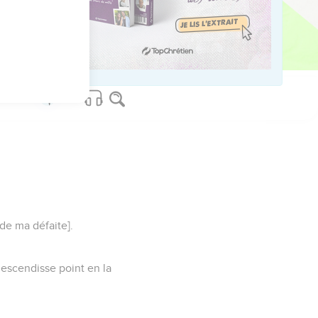
is, chacun l'y glorifie.
[de ma défaite].
 descendisse point en la