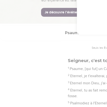
9
La voix de l'Eternel fa
10
L'Eternel a présidé s
11
L'Eternel donnera de l
Psaumes
30
Seuls les É
Seigneur, c'est t
1
Psaume, [qui fut] un C
2
Eternel, je t'exaltera
3
Eternel mon Dieu, j'ai c
4
Eternel, tu as fait re
fosse.
5
Psalmodiez à l'Eternel