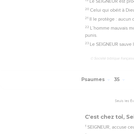
Le SEIGNEUR est proc
20
Celui qui obéit à Di
21
Il le protège : aucun 
22
L’homme mauvais mou
punis.
23
Le SEIGNEUR sauve la 
© Société biblique français
Psaumes
35
Seuls les É
C'est chez toi, Se
1
SEIGNEUR, accuse ceux