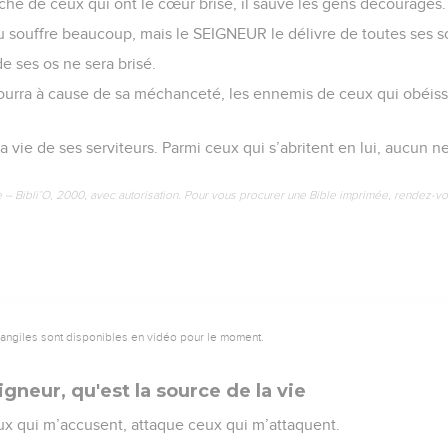
he de ceux qui ont le cœur brisé, il sauve les gens découragés.
eu souffre beaucoup, mais le SEIGNEUR le délivre de toutes ses s
de ses os ne sera brisé.
rra à cause de sa méchanceté, les ennemis de ceux qui obéiss
vie de ses serviteurs. Parmi ceux qui s’abritent en lui, aucun ne
e – Bibli’O, 2000, avec autorisation. Pour vous procurer une Bible imprimée, rendez-vo
vangiles sont disponibles en vidéo pour le moment.
igneur, qu'est la source de la vie
 qui m’accusent, attaque ceux qui m’attaquent.