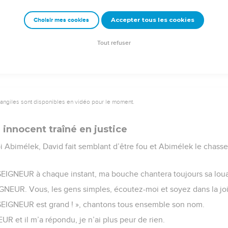
mour repose sur nous, comme nous l’espérons de toi !
Accepter tous les cookies
Choisir mes cookies
e – Bibli’O, 2000, avec autorisation. Pour vous procurer une Bible imprimée, rendez-vo
Tout refuser
vangiles sont disponibles en vidéo pour le moment.
 innocent traîné en justice
i Abimélek, David fait semblant d’être fou et Abimélek le chass
SEIGNEUR à chaque instant, ma bouche chantera toujours sa lou
EIGNEUR. Vous, les gens simples, écoutez-moi et soyez dans la joi
 SEIGNEUR est grand ! », chantons tous ensemble son nom.
UR et il m’a répondu, je n’ai plus peur de rien.