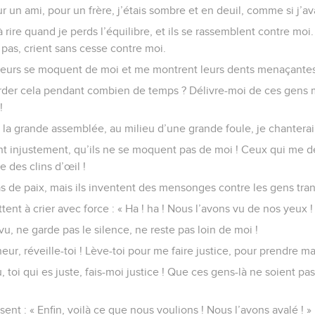
 un ami, pour un frère, j’étais sombre et en deuil, comme si j’a
 rire quand je perds l’équilibre, et ils se rassemblent contre moi
pas, crient sans cesse contre moi.
teurs se moquent de moi et me montrent leurs dents menaçantes
arder cela pendant combien de temps ? Délivre-moi de ces gens 
!
s la grande assemblée, au milieu d’une grande foule, je chanterai
t injustement, qu’ils ne se moquent pas de moi ! Ceux qui me dé
re des clins d’œil !
as de paix, mais ils inventent des mensonges contre les gens tran
tent à crier avec force : « Ha ! ha ! Nous l’avons vu de nos yeux !
vu, ne garde pas le silence, ne reste pas loin de moi !
r, réveille-toi ! Lève-toi pour me faire justice, pour prendre m
oi qui es juste, fais-moi justice ! Que ces gens-là ne soient pas
disent : « Enfin, voilà ce que nous voulions ! Nous l’avons avalé ! »