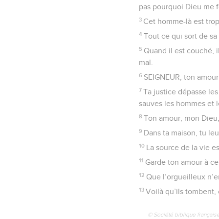
pas pourquoi Dieu me fe
3
Cet homme-là est trop 
4
Tout ce qui sort de sa
5
Quand il est couché, i
mal.
6
SEIGNEUR, ton amour v
7
Ta justice dépasse le
sauves les hommes et l
8
Ton amour, mon Dieu, e
9
Dans ta maison, tu leu
10
La source de la vie es
11
Garde ton amour à ceux
12
Que l’orgueilleux n’e
13
Voilà qu’ils tombent,
© Société biblique français