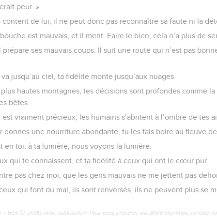
rait peur. »
content de lui, il ne peut donc pas reconnaître sa faute ni la dét
 bouche est mauvais, et il ment. Faire le bien, cela n’a plus de se
l prépare ses mauvais coups. Il suit une route qui n’est pas bonne,
a jusqu’au ciel, ta fidélité monte jusqu’aux nuages.
s plus hautes montagnes, tes décisions sont profondes comme l
es bêtes.
st vraiment précieux, les humains s’abritent à l’ombre de tes ai
r donnes une nourriture abondante, tu les fais boire au fleuve de
t en toi, à ta lumière, nous voyons la lumière.
 qui te connaissent, et ta fidélité à ceux qui ont le cœur pur.
ntre pas chez moi, que les gens mauvais ne me jettent pas dehor
 ceux qui font du mal, ils sont renversés, ils ne peuvent plus se 
e – Bibli’O, 2000, avec autorisation. Pour vous procurer une Bible imprimée, rendez-vo