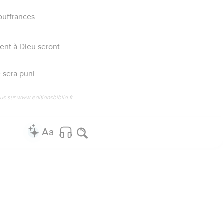
ouffrances.
ent à Dieu seront
 sera puni.
us sur www.editionsbiblio.fr