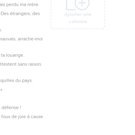
vais perdu ma mère.
Ajouter une
Ajouter une
Ajouter une
Ajouter une
Ajouter une
Ajouter une
Ajouter une
. Des étrangers, des
colonne
colonne
colonne
colonne
colonne
colonne
colonne
.
mauvais, arrache-moi
 ta louange.
testent sans raison,
quilles du pays.
 »
a défense !
 fous de joie à cause