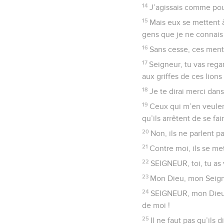
14
J’agissais comme pour
15
Mais eux se mettent à
gens que je ne connais 
16
Sans cesse, ces men
17
Seigneur, tu vas reg
aux griffes de ces lions 
18
Je te dirai merci dan
19
Ceux qui m’en veulen
qu’ils arrêtent de se fai
20
Non, ils ne parlent p
21
Contre moi, ils se met
22
SEIGNEUR, toi, tu as 
23
Mon Dieu, mon Seigneu
24
SEIGNEUR, mon Dieu, t
de moi !
25
Il ne faut pas qu’ils 