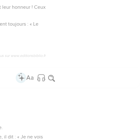
t leur honneur ! Ceux
ent toujours : « Le
us sur www.editionsbiblio.fr
e.
l dit : « Je ne vois