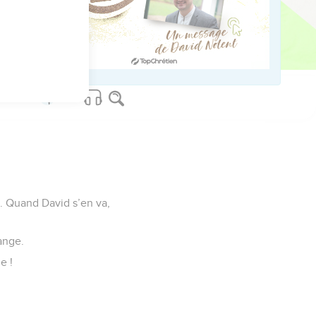
us sur www.editionsbiblio.fr
e. Quand David s’en va,
ange.
e !