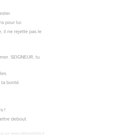
ester.
ns pour lui.
 il ne rejette pas le
a mer. SEIGNEUR, tu
les.
 ta bonté.
s !
mettre debout.
us sur www.editionsbiblio.fr