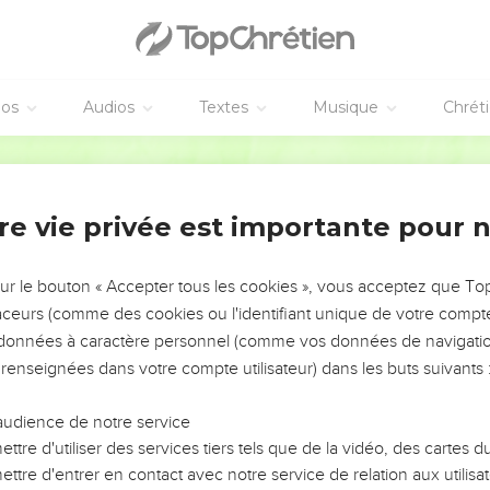
monde a commencé, il a commandé, et cela est arrivé.
s plans des peuples, il détruit tous leurs projets.
xiste pour toujours, les projets de son cœur sont valables de 
éos
Audios
Textes
Musique
Chrét
ys qui a le SEIGNEUR comme Dieu ! Il est heureux, le peuple que
Parole de Vie
EIGNEUR regarde, il aperçoit tous les humains.
re vie privée est importante pour 
s, il observe tous les habitants de la terre.
le cœur de chacun, il connaît toutes leurs actions.
sur le bouton « Accepter tous les cookies », vous acceptez que T
’est pas sauvé par sa puissante armée, le héros n’est pas délivré p
traceurs (comme des cookies ou l'identifiant unique de votre compte 
en pour la victoire, sa grande force ne sauve pas le cavalier.
s données à caractère personnel (comme vos données de navigatio
 renseignées dans votre compte utilisateur) dans les buts suivants 
le sur ceux qui le respectent, sur ceux qui espèrent en son amo
 mort et les gardera en vie pendant la famine.
audience de notre service
ns le SEIGNEUR, il est notre secours et notre bouclier.
ttre d'utiliser des services tiers tels que de la vidéo, des cartes
 vient de lui, nous avons confiance dans le Dieu saint.
ttre d'entrer en contact avec notre service de relation aux utilisat