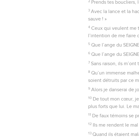
2
Prends tes boucliers, l
3
Avec la lance et la ha
sauve ! »
4
Ceux qui veulent me tu
l’intention de me faire 
5
Que l’ange du SEIGNEU
6
Que l’ange du SEIGNEU
7
Sans raison, ils m’ont
8
Qu’un immense malheur
soient détruits par ce 
9
Alors je danserai de j
10
De tout mon cœur, je 
plus forts que lui. Le m
11
De faux témoins se pr
12
Ils me rendent le ma
13
Quand ils étaient mala