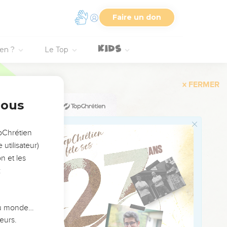
Faire un don
génération en
ien ?
Le Top
 le SEIGNEUR a choisi
nous
opChrétien
ar sa grande énergie.
utilisateur)
n et les
:
ur.
 du monde…
eurs.