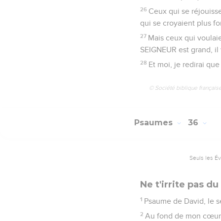
26
Ceux qui se réjouiss
qui se croyaient plus fo
27
Mais ceux qui voulaien
SEIGNEUR est grand, il 
28
Et moi, je redirai que
© Société biblique français
Psaumes
36
Seuls les É
Ne t'irrite pas 
1
Psaume de David, le se
2
Au fond de mon cœur, 