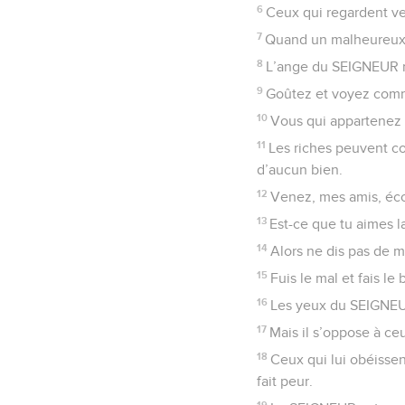
6
Ceux qui regardent ver
7
Quand un malheureux cr
8
L’ange du SEIGNEUR mo
9
Goûtez et voyez comme 
10
Vous qui appartenez 
11
Les riches peuvent c
d’aucun bien.
12
Venez, mes amis, éco
13
Est-ce que tu aimes l
14
Alors ne dis pas de m
15
Fuis le mal et fais le
16
Les yeux du SEIGNEUR 
17
Mais il s’oppose à ceu
18
Ceux qui lui obéissent
fait peur.
19