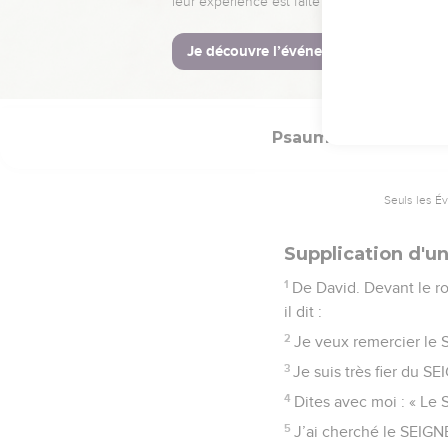
22
SEIGNEUR, que ton a
© Société biblique français
Psaumes
34
Seuls les É
Supplication d'un
1
De David. Devant le ro
il dit :
2
Je veux remercier le 
3
Je suis très fier du S
4
Dites avec moi : « Le
5
J’ai cherché le SEIGNE