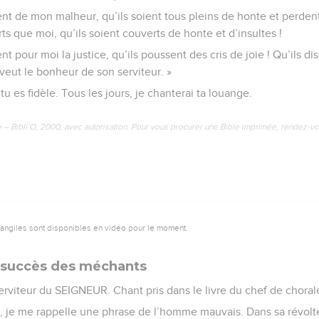
ent de mon malheur, qu’ils soient tous pleins de honte et perden
rts que moi, qu’ils soient couverts de honte et d’insultes !
t pour moi la justice, qu’ils poussent des cris de joie ! Qu’ils dis
veut le bonheur de son serviteur. »
 tu es fidèle. Tous les jours, je chanterai ta louange.
e – Bibli’O, 2000, avec autorisation. Pour vous procurer une Bible imprimée, rendez-vo
vangiles sont disponibles en vidéo pour le moment.
du succès des méchants
rviteur du SEIGNEUR. Chant pris dans le livre du chef de choral
je me rappelle une phrase de l’homme mauvais. Dans sa révolte, i