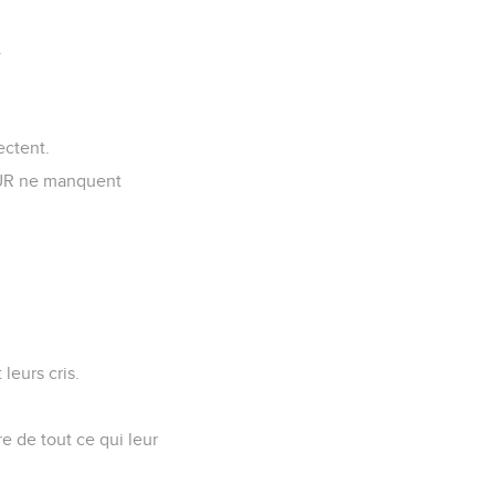
.
.
ectent.
NEUR ne manquent
leurs cris.
re de tout ce qui leur