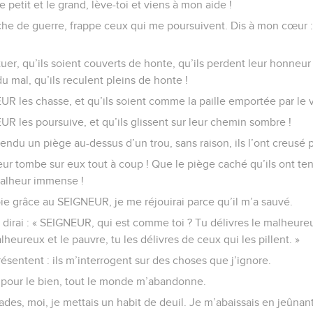
e petit et le grand, lève-toi et viens à mon aide !
che de guerre, frappe ceux qui me poursuivent. Dis à mon cœur : 
er, qu’ils soient couverts de honte, qu’ils perdent leur honneur
du mal, qu’ils reculent pleins de honte !
R les chasse, et qu’ils soient comme la paille emportée par le v
R les poursuive, et qu’ils glissent sur leur chemin sombre !
 tendu un piège au-dessus d’un trou, sans raison, ils l’ont creusé 
 tombe sur eux tout à coup ! Que le piège caché qu’ils ont tendu
malheur immense !
oie grâce au SEIGNEUR, je me réjouirai parce qu’il m’a sauvé.
dirai : « SEIGNEUR, qui est comme toi ? Tu délivres le malheure
alheureux et le pauvre, tu les délivres de ceux qui les pillent. »
ésentent : ils m’interrogent sur des choses que j’ignore.
l pour le bien, tout le monde m’abandonne.
des, moi, je mettais un habit de deuil. Je m’abaissais en jeûnant 