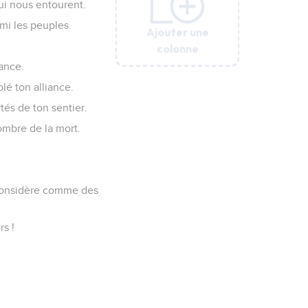
qui nous entourent.
rmi les peuples.
Ajouter une
Ajouter une
Ajouter une
Ajouter une
Ajouter une
Ajouter une
Ajouter une
Ajouter une
Ajouter une
Ajouter une
colonne
colonne
colonne
colonne
colonne
colonne
colonne
colonne
colonne
colonne
eance.
lé ton alliance.
és de ton sentier.
’ombre de la mort.
 considère comme des
rs !