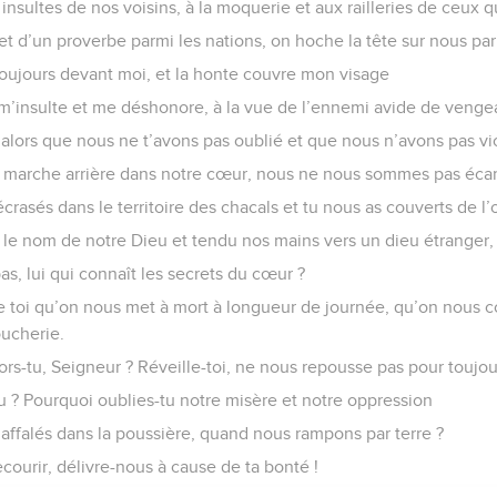
nsultes de nos voisins, à la moquerie et aux railleries de ceux 
jet d’un proverbe parmi les nations, on hoche la tête sur nous pa
toujours devant moi, et la honte couvre mon visage
i m’insulte et me déshonore, à la vue de l’ennemi avide de veng
 alors que nous ne t’avons pas oublié et que nous n’avons pas vio
t marche arrière dans notre cœur, nous ne nous sommes pas écart
écrasés dans le territoire des chacals et tu nous as couverts de l
 le nom de notre Dieu et tendu nos mains vers un dieu étranger,
pas, lui qui connaît les secrets du cœur ?
de toi qu’on nous met à mort à longueur de journée, qu’on nous
oucherie.
ors-tu, Seigneur ? Réveille-toi, ne nous repousse pas pour toujou
u ? Pourquoi oublies-tu notre misère et notre oppression
falés dans la poussière, quand nous rampons par terre ?
courir, délivre-nous à cause de ta bonté !