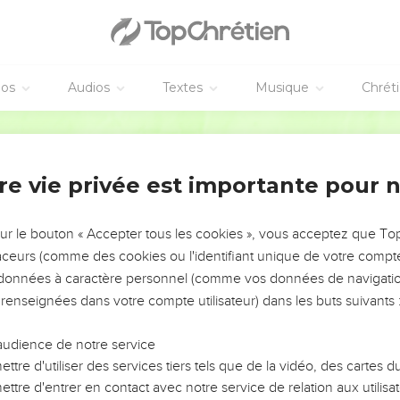
e soupire…
aume de David.
oucie du pauvre ! Le jour du malheur, l’Eternel le délivre,
éos
Audios
Textes
Musique
Chrét
ui conserve la vie. Il est heureux sur la terre, et tu ne le livres pa
Segond 21
ur son lit de souffrance, il le soulage dans toutes ses maladies.
re vie privée est importante pour 
 pitié de moi, guéris mon âme, car j’ai péché contre toi. »
échamment de moi : « Quand mourra-t-il ? Quand s’éteindra son
sur le bouton « Accepter tous les cookies », vous acceptez que T
oir, il adopte un langage faux ; il récolte des sujets de médire, p
traceurs (comme des cookies ou l'identifiant unique de votre compte 
s données à caractère personnel (comme vos données de navigatio
hotent entre eux contre moi, ils méditent sur mon malheur :
 renseignées dans votre compte utilisateur) dans les buts suivants 
int. Le voilà couché, il ne se relèvera pas. »
’étais en paix, en qui j’avais confiance et *qui mangeait mon pain
audience de notre service
ttre d'utiliser des services tiers tels que de la vidéo, des cartes
ttre d'entrer en contact avec notre service de relation aux utilisat
pitié de moi et relève-moi, et je leur rendrai ce qu’ils méritent.