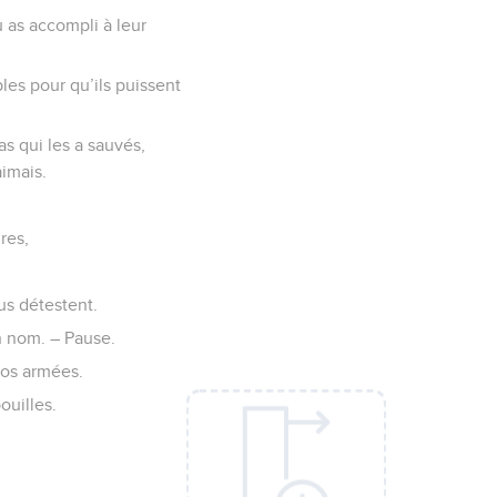
 as accompli à leur
ples pour qu’ils puissent
as qui les a sauvés,
aimais.
res,
us détestent.
n nom. – Pause.
nos armées.
ouilles.