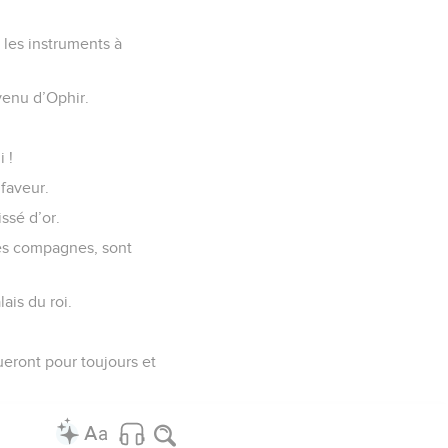
e les instruments à
 venu d’Ophir.
i !
 faveur.
issé d’or.
 ses compagnes, sont
ais du roi.
ueront pour toujours et