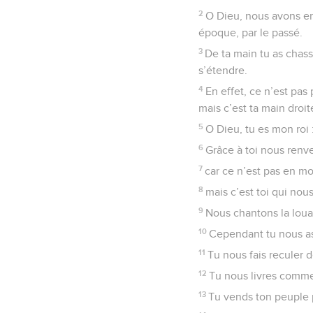
2
O Dieu, nous avons en
époque, par le passé.
3
De ta main tu as chass
s’étendre.
4
En effet, ce n’est pas
mais c’est ta main droit
5
O Dieu, tu es mon roi 
6
Grâce à toi nous renv
7
car ce n’est pas en m
8
mais c’est toi qui nou
9
Nous chantons la loua
10
Cependant tu nous as
11
Tu nous fais reculer 
12
Tu nous livres comme
13
Tu vends ton peuple p