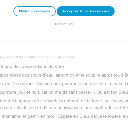
imes, si mon ennemi ne triomphe pas de moi.
Accepter tous les cookies
Choisir mes cookies
se de mon intégrité, et tu m’établis pour toujours dans ta prése
e Dieu d’Israël, d’éternité en éternité. Amen ! Amen !
Tout refuser
vangiles sont disponibles en vidéo pour le moment.
ntique des descendants de Koré.
re après des cours d’eau, ainsi mon âme soupire après toi, ô D
u, du Dieu vivant. Quand donc pourrai-je me présenter devant D
rriture jour et nuit, car on me dit sans cesse : « Où est ton Dieu
otion l’époque où je marchais entouré de la foule, où j’avançais
eu des cris de joie et de reconnaissance d’une multitude en fête
 mon âme, et gémir en moi ? Espère en Dieu, car je le louerai enc