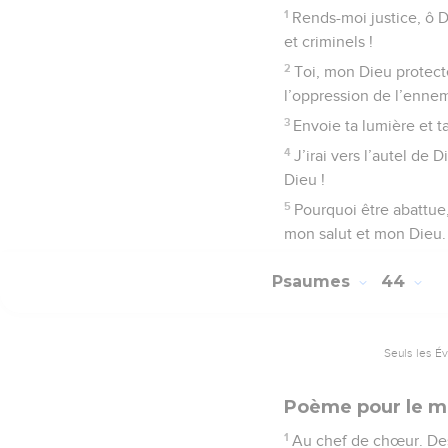
1
Rends-moi justice, ô 
et criminels !
2
Toi, mon Dieu protect
l’oppression de l’ennem
3
Envoie ta lumière et t
4
J’irai vers l’autel de 
Dieu !
5
Pourquoi être abattue,
mon salut et mon Dieu.
Psaumes
44
Seuls les É
Poème pour le ma
1
Au chef de chœur. De