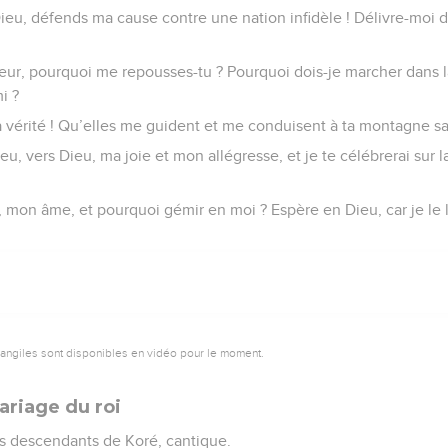
Dieu, défends ma cause contre une nation infidèle ! Délivre-mo
eur, pourquoi me repousses-tu ? Pourquoi dois-je marcher dans la
i ?
a vérité ! Qu’elles me guident et me conduisent à ta montagne sa
Dieu, vers Dieu, ma joie et mon allégresse, et je te célébrerai sur
 mon âme, et pourquoi gémir en moi ? Espère en Dieu, car je le lo
vangiles sont disponibles en vidéo pour le moment.
riage du roi
s descendants de Koré, cantique.