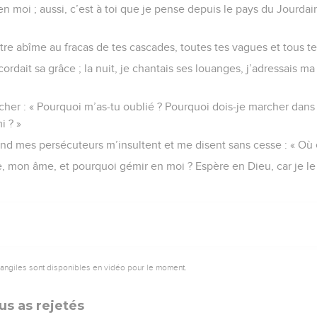
 moi ; aussi, c’est à toi que je pense depuis le pays du Jourdai
re abîme au fracas de tes cascades, toutes tes vagues et tous tes
ccordait sa grâce ; la nuit, je chantais ses louanges, j’adressais 
cher : « Pourquoi m’as-tu oublié ? Pourquoi dois-je marcher dans l
i ? »
nd mes persécuteurs m’insultent et me disent sans cesse : « Où e
, mon âme, et pourquoi gémir en moi ? Espère en Dieu, car je le l
vangiles sont disponibles en vidéo pour le moment.
us as rejetés