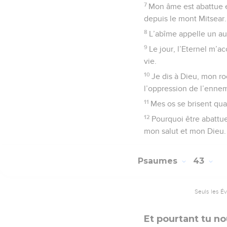
7
Mon âme est abattue en
depuis le mont Mitsear.
8
L’abîme appelle un aut
9
Le jour, l’Eternel m’a
vie.
10
Je dis à Dieu, mon ro
l’oppression de l’ennem
11
Mes os se brisent qua
12
Pourquoi être abattue
mon salut et mon Dieu.
Psaumes
43
Seuls les É
Et pourtant tu no