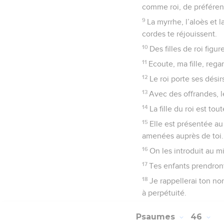
comme roi, de préféren
9
La myrrhe, l’aloès et 
cordes te réjouissent.
10
Des filles de roi figu
11
Ecoute, ma fille, rega
12
Le roi porte ses désir
13
Avec des offrandes, l
14
La fille du roi est to
15
Elle est présentée au 
amenées auprès de toi.
16
On les introduit au mi
17
Tes enfants prendront 
18
Je rappellerai ton no
à perpétuité.
Psaumes
46