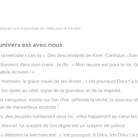
vangiles sont disponibles en vidéo pour le moment.
univers est avec nous
 la mélodie « Les lis ». Des descendants de Koré. Cantique, chan
illonnent dans mon cœur. Je dis : « Mon œuvre est pour le roi. 
ile écrivain ! »
 hommes, la grâce coule de tes lèvres ; c’est pourquoi Dieu t’a b
s ton épée au côté, signe de ta grandeur et de ta majesté,
is vainqueur, monte sur ton char, défends la vérité, la douceur et 
ar de merveilleux exploits !
s, des peuples tomberont sous toi ; elles frapperont au cœur les
t éternel. Le sceptre de ton règne est un sceptre de justice.
 tu détestes la méchanceté ; c’est pourquoi, ô Dieu, ton Dieu t’a