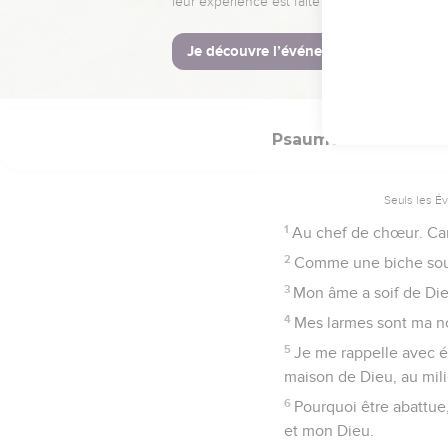
12
Je saurai que tu m’a
13
Tu m’as soutenu à cau
14
Béni soit l’Eternel, l
Psaumes
42
Seuls les É
1
Au chef de chœur. Ca
2
Comme une biche soupi
3
Mon âme a soif de Die
4
Mes larmes sont ma nou
5
Je me rappelle avec ém
maison de Dieu, au mili
6
Pourquoi être abattue,
et mon Dieu.