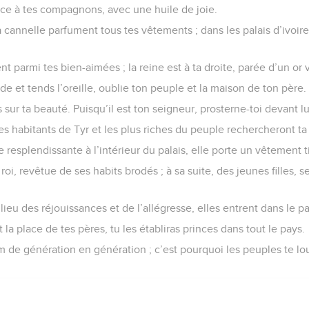
ce à tes compagnons, avec une huile de joie.
la cannelle parfument tous tes vêtements ; dans les palais d’ivoir
rent parmi tes bien-aimées ; la reine est à ta droite, parée d’un or
rde et tends l’oreille, oublie ton peuple et la maison de ton père.
s sur ta beauté. Puisqu’il est ton seigneur, prosterne-toi devant lu
es habitants de Tyr et les plus riches du peuple rechercheront ta
ute resplendissante à l’intérieur du palais, elle porte un vêtement t
roi, revêtue de ses habits brodés ; à sa suite, des jeunes filles,
lieu des réjouissances et de l’allégresse, elles entrent dans le pal
la place de tes pères, tu les établiras princes dans tout le pays.
m de génération en génération ; c’est pourquoi les peuples te lo