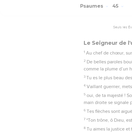
Psaumes
45
Seuls les É
Le Seigneur de l'
1
Au chef de chœur, sur
2
De belles paroles bou
comme la plume d’un hab
3
Tu es le plus beau des
4
Vaillant guerrier, met
5
oui, de ta majesté ! So
main droite se signale p
6
Tes flèches sont aiguë
7
*Ton trône, ô Dieu, es
8
Tu aimes la justice et