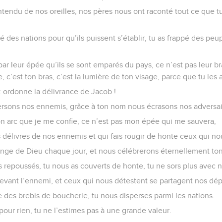
tendu de nos oreilles, nos pères nous ont raconté tout ce que tu
é des nations pour qu’ils puissent s’établir, tu as frappé des peu
 par leur épée qu’ils se sont emparés du pays, ce n’est pas leur br
e, c’est ton bras, c’est la lumière de ton visage, parce que tu les 
: ordonne la délivrance de Jacob !
ersons nos ennemis, grâce à ton nom nous écrasons nos adversai
on arc que je me confie, ce n’est pas mon épée qui me sauvera,
s délivres de nos ennemis et qui fais rougir de honte ceux qui no
nge de Dieu chaque jour, et nous célébrerons éternellement to
 repoussés, tu nous as couverts de honte, tu ne sors plus avec 
devant l’ennemi, et ceux qui nous détestent se partagent nos dép
 des brebis de boucherie, tu nous disperses parmi les nations.
our rien, tu ne l’estimes pas à une grande valeur.