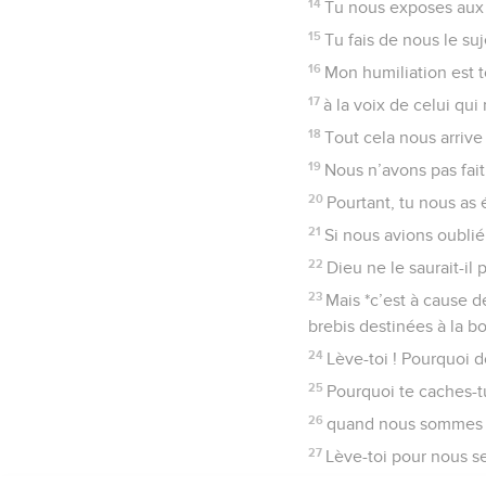
14
Tu nous exposes aux i
15
Tu fais de nous le su
16
Mon humiliation est 
17
à la voix de celui qu
18
Tout cela nous arrive
19
Nous n’avons pas fai
20
Pourtant, tu nous as 
21
Si nous avions oublié
22
Dieu ne le saurait-il 
23
Mais *c’est à cause 
brebis destinées à la b
24
Lève-toi ! Pourquoi d
25
Pourquoi te caches-t
26
quand nous sommes af
27
Lève-toi pour nous se