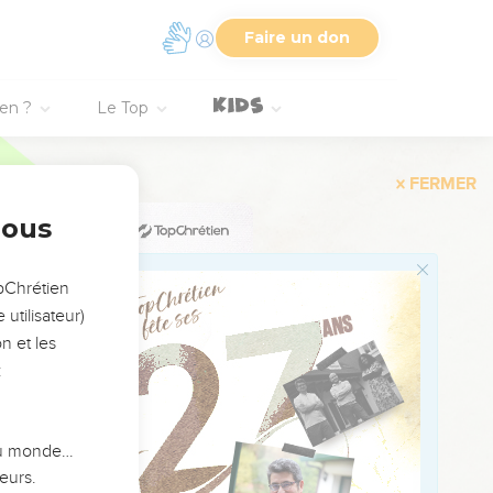
Faire un don
ien ?
Le Top
s au pouvoir de ses
nous
 nom ? »
opChrétien
uis il s’en va et en
utilisateur)
n et les
:
, lève le talon contre
 du monde…
eurs.