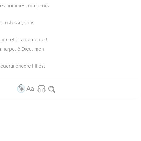
i des hommes trompeurs
 tristesse, sous
inte et à ta demeure !
 la harpe, ô Dieu, mon
uerai encore ! Il est