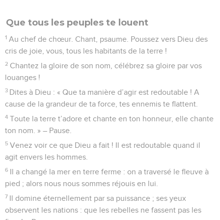
Que tous les peuples te louent
1
Au chef de chœur. Chant, psaume. Poussez vers Dieu des
cris de joie, vous, tous les habitants de la terre !
2
Chantez la gloire de son nom, célébrez sa gloire par vos
louanges !
3
Dites à Dieu : « Que ta manière d’agir est redoutable ! A
cause de la grandeur de ta force, tes ennemis te flattent.
4
Toute la terre t’adore et chante en ton honneur, elle chante
ton nom. » – Pause.
5
Venez voir ce que Dieu a fait ! Il est redoutable quand il
agit envers les hommes.
6
Il a changé la mer en terre ferme : on a traversé le fleuve à
pied ; alors nous nous sommes réjouis en lui.
7
Il domine éternellement par sa puissance ; ses yeux
observent les nations : que les rebelles ne fassent pas les