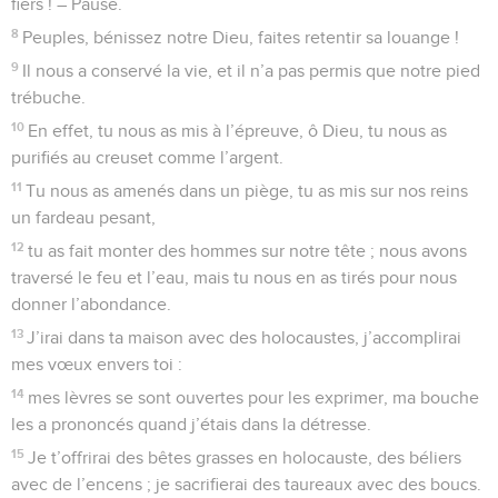
fiers ! – Pause.
8
Peuples, bénissez notre Dieu, faites retentir sa louange !
9
Il nous a conservé la vie, et il n’a pas permis que notre pied
trébuche.
10
En effet, tu nous as mis à l’épreuve, ô Dieu, tu nous as
purifiés au creuset comme l’argent.
11
Tu nous as amenés dans un piège, tu as mis sur nos reins
un fardeau pesant,
12
tu as fait monter des hommes sur notre tête ; nous avons
traversé le feu et l’eau, mais tu nous en as tirés pour nous
donner l’abondance.
13
J’irai dans ta maison avec des holocaustes, j’accomplirai
mes vœux envers toi :
14
mes lèvres se sont ouvertes pour les exprimer, ma bouche
les a prononcés quand j’étais dans la détresse.
15
Je t’offrirai des bêtes grasses en holocauste, des béliers
avec de l’encens ; je sacrifierai des taureaux avec des boucs.