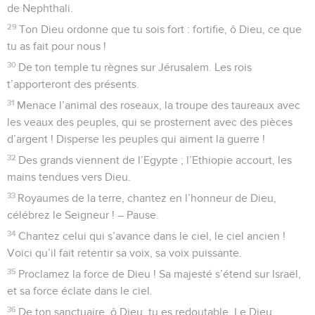
de Nephthali.
29
Ton Dieu ordonne que tu sois fort : fortifie, ô Dieu, ce que
tu as fait pour nous !
30
De ton temple tu règnes sur Jérusalem. Les rois
t’apporteront des présents.
31
Menace l’animal des roseaux, la troupe des taureaux avec
les veaux des peuples, qui se prosternent avec des pièces
d’argent ! Disperse les peuples qui aiment la guerre !
32
Des grands viennent de l’Egypte ; l’Ethiopie accourt, les
mains tendues vers Dieu.
33
Royaumes de la terre, chantez en l’honneur de Dieu,
célébrez le Seigneur ! – Pause.
34
Chantez celui qui s’avance dans le ciel, le ciel ancien !
Voici qu’il fait retentir sa voix, sa voix puissante.
35
Proclamez la force de Dieu ! Sa majesté s’étend sur Israël,
et sa force éclate dans le ciel.
36
De ton sanctuaire, ô Dieu, tu es redoutable. Le Dieu