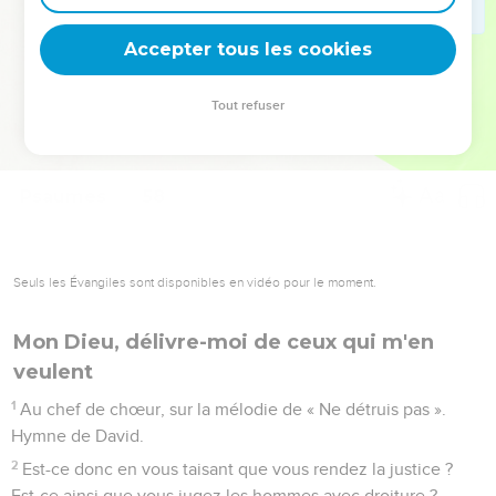
deviennent vos tremplins. Que vous guidiez un ministère, une
équipe, un groupe ou une famille, leur expérience est faite
Accepter tous les cookies
pour vous.
Tout refuser
Je découvre l’événement
Psaumes
58
Seuls les Évangiles sont disponibles en vidéo pour le moment.
Mon Dieu, délivre-moi de ceux qui m'en
veulent
1
Au chef de chœur, sur la mélodie de « Ne détruis pas ».
Hymne de David.
2
Est-ce donc en vous taisant que vous rendez la justice ?
Est-ce ainsi que vous jugez les hommes avec droiture ?