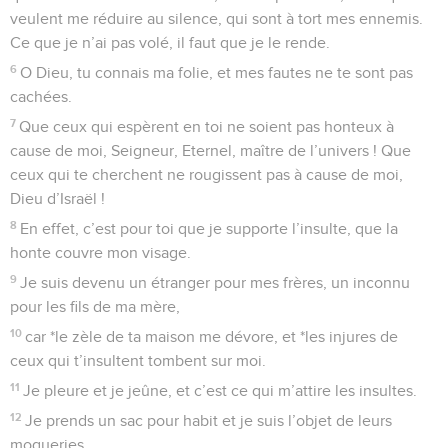
veulent me réduire au silence, qui sont à tort mes ennemis.
Ce que je n’ai pas volé, il faut que je le rende.
6
O Dieu, tu connais ma folie, et mes fautes ne te sont pas
cachées.
7
Que ceux qui espèrent en toi ne soient pas honteux à
cause de moi, Seigneur, Eternel, maître de l’univers ! Que
ceux qui te cherchent ne rougissent pas à cause de moi,
Dieu d’Israël !
8
En effet, c’est pour toi que je supporte l’insulte, que la
honte couvre mon visage.
9
Je suis devenu un étranger pour mes frères, un inconnu
pour les fils de ma mère,
10
car *le zèle de ta maison me dévore, et *les injures de
ceux qui t’insultent tombent sur moi.
11
Je pleure et je jeûne, et c’est ce qui m’attire les insultes.
12
Je prends un sac pour habit et je suis l’objet de leurs
moqueries.