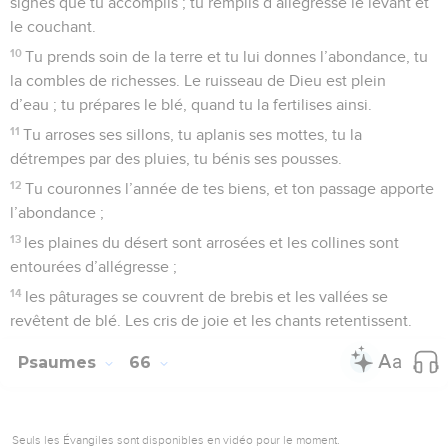
signes que tu accomplis ; tu remplis d’allégresse le levant et
le couchant.
10
Tu prends soin de la terre et tu lui donnes l’abondance, tu
la combles de richesses. Le ruisseau de Dieu est plein
d’eau ; tu prépares le blé, quand tu la fertilises ainsi.
11
Tu arroses ses sillons, tu aplanis ses mottes, tu la
détrempes par des pluies, tu bénis ses pousses.
12
Tu couronnes l’année de tes biens, et ton passage apporte
l’abondance ;
13
les plaines du désert sont arrosées et les collines sont
entourées d’allégresse ;
14
les pâturages se couvrent de brebis et les vallées se
revêtent de blé. Les cris de joie et les chants retentissent.
Psaumes
66
Seuls les Évangiles sont disponibles en vidéo pour le moment.