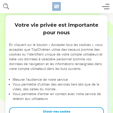
Votre vie privée est importante
pour nous
NE MANQUEZ PAS L’ÉVÉNEMENT
En cliquant sur le bouton « Accepter tous les cookies », vous
DE L’ANNÉE !
acceptez que TopChrétien utilise des traceurs (comme des
cookies ou l'identifiant unique de votre compte utilisateur) et
ET SI LEURS ERREURS POUVAIENT VOUS ÉVITER LES
traite vos données à caractère personnel (comme vos
VOTRES ?
données de navigation et les informations renseignées dans
votre compte utilisateur) dans les buts suivants :
On admire souvent les leaders pour leurs réussites, leur impact,
leur foi ou leur vision. Mais on voit moins les doutes, les erreurs
Mesurer l'audience de notre service
Vous permettre d'utiliser des services tiers tels que de la
et les saisons difficiles qu'ils ont traversés, alors même que ce
vidéo, des cartes du monde…
sont elles qui les ont façonnés.
Vous permettre d'entrer en contact avec notre service de
relation aux utilisateurs.
Dans cette conférence, leaders, entrepreneurs, et responsables
reviennent sur les erreurs marquantes de leur parcours et les
clés pour avancer avec plus de sagesse afin que leurs erreurs
Choisir mes cookies