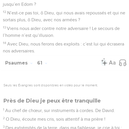
jusqu’en Edom ?
12
N’est-ce pas toi, ô Dieu, qui nous avais repoussés et qui ne
sortais plus, ô Dieu, avec nos armées ?
13
Viens nous aider contre notre adversaire ! Le secours de
l’homme n’est qu’illusion.
14
Avec Dieu, nous ferons des exploits : c’est lui qui écrasera
nos adversaires.
Psaumes
61
Seuls les Évangiles sont disponibles en vidéo pour le moment.
Près de Dieu je peux être tranquille
1
Au chef de chœur, sur instruments à cordes. De David.
2
O Dieu, écoute mes cris, sois attentif à ma prière !
3
Des extrémités de la terre, dans ma faiblesse, je crie à toi :