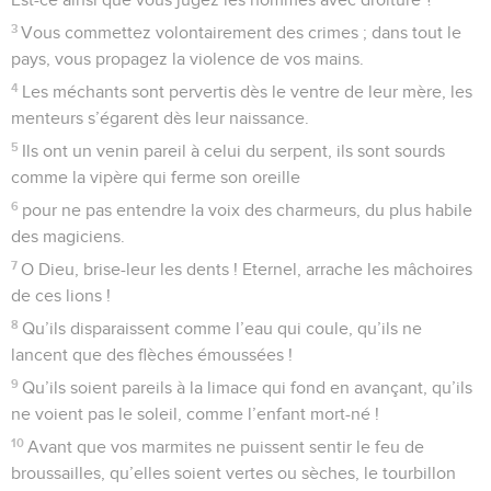
3
Vous commettez volontairement des crimes ; dans tout le
pays, vous propagez la violence de vos mains.
4
Les méchants sont pervertis dès le ventre de leur mère, les
menteurs s’égarent dès leur naissance.
5
Ils ont un venin pareil à celui du serpent, ils sont sourds
comme la vipère qui ferme son oreille
6
pour ne pas entendre la voix des charmeurs, du plus habile
des magiciens.
7
O Dieu, brise-leur les dents ! Eternel, arrache les mâchoires
de ces lions !
8
Qu’ils disparaissent comme l’eau qui coule, qu’ils ne
lancent que des flèches émoussées !
9
Qu’ils soient pareils à la limace qui fond en avançant, qu’ils
ne voient pas le soleil, comme l’enfant mort-né !
10
Avant que vos marmites ne puissent sentir le feu de
broussailles, qu’elles soient vertes ou sèches, le tourbillon