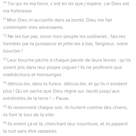
10
Toi qui es ma force, c’est en toi que j’espère, car Dieu est
ma forteresse.
11
Mon Dieu m’accueille dans sa bonté, Dieu me fait
contempler mes adversaires.
12
Ne les tue pas, sinon mon peuple les oublierait ; fais-les
trembler par ta puissance et jette-les à bas, Seigneur, notre
bouclier !
13
Leur bouche pèche à chaque parole de leurs lèvres : qu’ils
soient pris dans leur propre orgueil ! Ils ne profèrent que
malédictions et mensonges :
14
détruis-les, dans ta fureur, détruis-les, et qu’ils n’existent
plus ! Qu’on sache que Dieu règne sur Jacob jusqu’aux
extrémités de la terre ! – Pause.
15
Ils reviennent chaque soir, ils hurlent comme des chiens,
ils font le tour de la ville.
16
Ils errent çà et là, cherchant leur nourriture, et ils passent
la nuit sans être rassasiés.