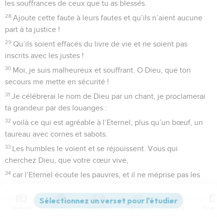
les souffrances de ceux que tu as blessés.
28
Ajoute cette faute à leurs fautes et qu’ils n’aient aucune
part à ta justice !
29
Qu’ils soient effacés du livre de vie et ne soient pas
inscrits avec les justes !
30
Moi, je suis malheureux et souffrant. O Dieu, que ton
secours me mette en sécurité !
31
Je célébrerai le nom de Dieu par un chant, je proclamerai
ta grandeur par des louanges :
32
voilà ce qui est agréable à l’Eternel, plus qu’un bœuf, un
taureau avec cornes et sabots.
33
Les humbles le voient et se réjouissent. Vous qui
cherchez Dieu, que votre cœur vive,
34
car l’Eternel écoute les pauvres, et il ne méprise pas les
siens quand ils sont prisonniers.
35
Que le ciel et la terre le célèbrent, ainsi que les mers et
Contenus
Versions
Commentaires
Strong
Dictionnaire
tout ce qui y vit,