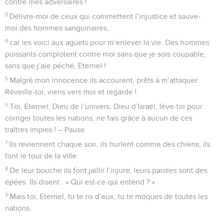
contre mes adversaires !
3
Délivre-moi de ceux qui commettent l’injustice et sauve-
moi des hommes sanguinaires,
4
car les voici aux aguets pour m’enlever la vie. Des hommes
puissants complotent contre moi sans que je sois coupable,
sans que j’aie péché, Eternel !
5
Malgré mon innocence ils accourent, prêts à m’attaquer.
Réveille-toi, viens vers moi et regarde !
6
Toi, Eternel, Dieu de l’univers, Dieu d’Israël, lève-toi pour
corriger toutes les nations, ne fais grâce à aucun de ces
traîtres impies ! – Pause.
7
Ils reviennent chaque soir, ils hurlent comme des chiens, ils
font le tour de la ville.
8
De leur bouche ils font jaillir l’injure, leurs paroles sont des
épées. Ils disent : « Qui est-ce qui entend ? »
9
Mais toi, Eternel, tu te ris d’eux, tu te moques de toutes les
nations.