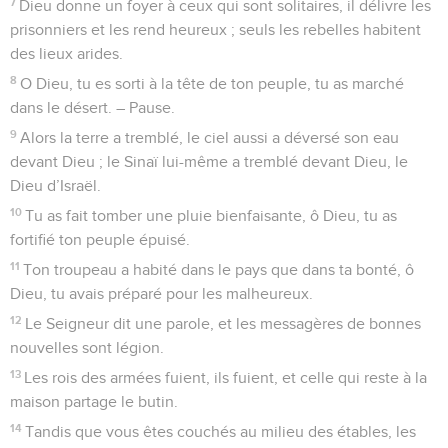
7
Dieu donne un foyer à ceux qui sont solitaires, il délivre les
prisonniers et les rend heureux ; seuls les rebelles habitent
des lieux arides.
8
O Dieu, tu es sorti à la tête de ton peuple, tu as marché
dans le désert. – Pause.
9
Alors la terre a tremblé, le ciel aussi a déversé son eau
devant Dieu ; le Sinaï lui-même a tremblé devant Dieu, le
Dieu d’Israël.
10
Tu as fait tomber une pluie bienfaisante, ô Dieu, tu as
fortifié ton peuple épuisé.
11
Ton troupeau a habité dans le pays que dans ta bonté, ô
Dieu, tu avais préparé pour les malheureux.
12
Le Seigneur dit une parole, et les messagères de bonnes
nouvelles sont légion.
13
Les rois des armées fuient, ils fuient, et celle qui reste à la
maison partage le butin.
14
Tandis que vous êtes couchés au milieu des étables, les