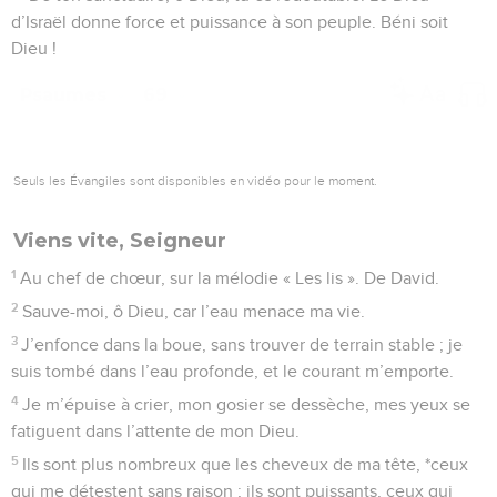
d’Israël donne force et puissance à son peuple. Béni soit
Dieu !
Psaumes
69
Seuls les Évangiles sont disponibles en vidéo pour le moment.
Viens vite, Seigneur
1
Au chef de chœur, sur la mélodie « Les lis ». De David.
2
Sauve-moi, ô Dieu, car l’eau menace ma vie.
3
J’enfonce dans la boue, sans trouver de terrain stable ; je
suis tombé dans l’eau profonde, et le courant m’emporte.
4
Je m’épuise à crier, mon gosier se dessèche, mes yeux se
fatiguent dans l’attente de mon Dieu.
5
Ils sont plus nombreux que les cheveux de ma tête, *ceux
qui me détestent sans raison ; ils sont puissants, ceux qui