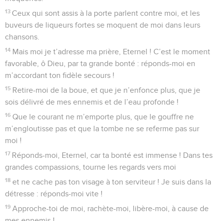
13
Ceux qui sont assis à la porte parlent contre moi, et les
buveurs de liqueurs fortes se moquent de moi dans leurs
chansons.
14
Mais moi je t’adresse ma prière, Eternel ! C’est le moment
favorable, ô Dieu, par ta grande bonté : réponds-moi en
m’accordant ton fidèle secours !
15
Retire-moi de la boue, et que je n’enfonce plus, que je
sois délivré de mes ennemis et de l’eau profonde !
16
Que le courant ne m’emporte plus, que le gouffre ne
m’engloutisse pas et que la tombe ne se referme pas sur
moi !
17
Réponds-moi, Eternel, car ta bonté est immense ! Dans tes
grandes compassions, tourne les regards vers moi
18
et ne cache pas ton visage à ton serviteur ! Je suis dans la
détresse : réponds-moi vite !
19
Approche-toi de moi, rachète-moi, libère-moi, à cause de
mes ennemis !