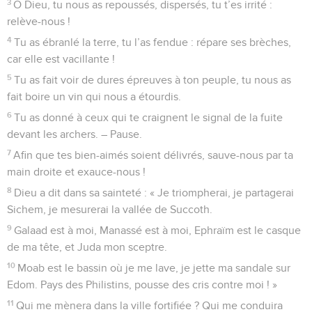
3
O Dieu, tu nous as repoussés, dispersés, tu t’es irrité :
relève-nous !
4
Tu as ébranlé la terre, tu l’as fendue : répare ses brèches,
car elle est vacillante !
5
Tu as fait voir de dures épreuves à ton peuple, tu nous as
fait boire un vin qui nous a étourdis.
6
Tu as donné à ceux qui te craignent le signal de la fuite
devant les archers. – Pause.
7
Afin que tes bien-aimés soient délivrés, sauve-nous par ta
main droite et exauce-nous !
8
Dieu a dit dans sa sainteté : « Je triompherai, je partagerai
Sichem, je mesurerai la vallée de Succoth.
9
Galaad est à moi, Manassé est à moi, Ephraïm est le casque
de ma tête, et Juda mon sceptre.
10
Moab est le bassin où je me lave, je jette ma sandale sur
Edom. Pays des Philistins, pousse des cris contre moi ! »
11
Qui me mènera dans la ville fortifiée ? Qui me conduira