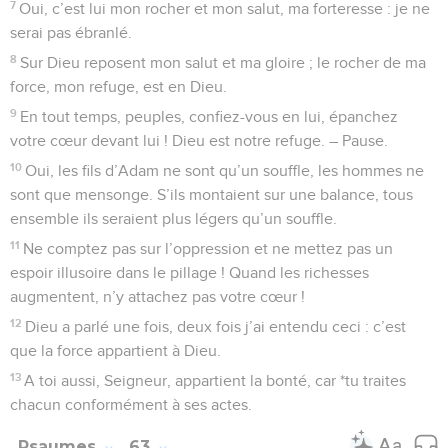
7
Oui, c’est lui mon rocher et mon salut, ma forteresse : je ne
serai pas ébranlé.
8
Sur Dieu reposent mon salut et ma gloire ; le rocher de ma
force, mon refuge, est en Dieu.
9
En tout temps, peuples, confiez-vous en lui, épanchez
votre cœur devant lui ! Dieu est notre refuge. – Pause.
10
Oui, les fils d’Adam ne sont qu’un souffle, les hommes ne
sont que mensonge. S’ils montaient sur une balance, tous
ensemble ils seraient plus légers qu’un souffle.
11
Ne comptez pas sur l’oppression et ne mettez pas un
espoir illusoire dans le pillage ! Quand les richesses
augmentent, n’y attachez pas votre cœur !
12
Dieu a parlé une fois, deux fois j’ai entendu ceci : c’est
que la force appartient à Dieu.
13
A toi aussi, Seigneur, appartient la bonté, car *tu traites
chacun conformément à ses actes.
Psaumes
63