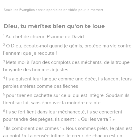
Seuls les Évangiles sont disponibles en vidéo pour le moment.
Dieu, tu mérites bien qu'on te loue
1
Au chef de chœur. Psaume de David.
2
O Dieu, écoute-moi quand je gémis, protège ma vie contre
l’ennemi que je redoute !
3
Mets-moi à l’abri des complots des méchants, de la troupe
bruyante des hommes injustes !
4
Ils aiguisent leur langue comme une épée, ils lancent leurs
paroles amères comme des flèches
5
pour tirer en cachette sur celui qui est intègre. Soudain ils
tirent sur lui, sans éprouver la moindre crainte.
6
Ils se fortifient dans leur méchanceté, ils se concertent
pour tendre des pièges, ils disent : « Qui les verra ? »
7
Ils combinent des crimes : « Nous sommes prêts, le plan est
au point ! » La pensée intime, le cœur, de chacun est un