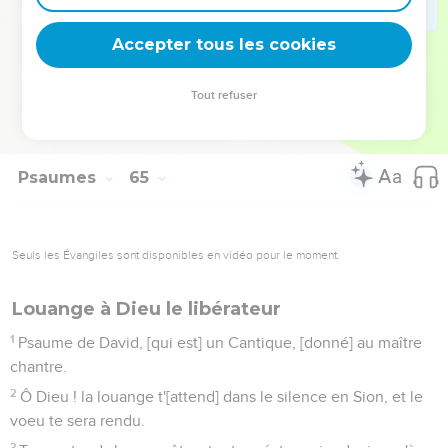
Et ils ont fait tomber sur eux-mêmes leur propre langue ; ils
iront çà et là ; chacun les verra.
Accepter tous les cookies
10
Et tous les hommes craindront, et ils raconteront l'oeuvre
de Dieu, et considéreront ce qu'il aura fait.
Tout refuser
11
Le juste se réjouira en l'Eternel, et se retirera vers lui ; et
tous ceux qui sont droits de coeur s'en glorifieront.
Psaumes
65
Seuls les Évangiles sont disponibles en vidéo pour le moment.
Louange à Dieu le libérateur
1
Psaume de David, [qui est] un Cantique, [donné] au maître
chantre.
2
Ô Dieu ! la louange t'[attend] dans le silence en Sion, et le
voeu te sera rendu.
3