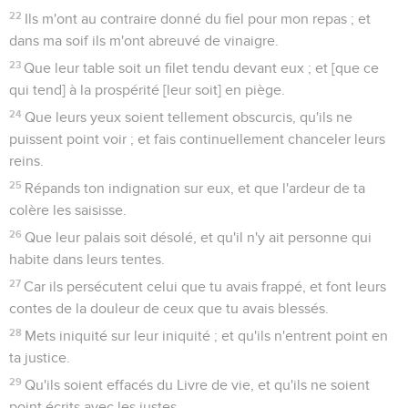
22
Ils m'ont au contraire donné du fiel pour mon repas ; et
dans ma soif ils m'ont abreuvé de vinaigre.
23
Que leur table soit un filet tendu devant eux ; et [que ce
qui tend] à la prospérité [leur soit] en piège.
24
Que leurs yeux soient tellement obscurcis, qu'ils ne
puissent point voir ; et fais continuellement chanceler leurs
reins.
25
Répands ton indignation sur eux, et que l'ardeur de ta
colère les saisisse.
26
Que leur palais soit désolé, et qu'il n'y ait personne qui
habite dans leurs tentes.
27
Car ils persécutent celui que tu avais frappé, et font leurs
contes de la douleur de ceux que tu avais blessés.
28
Mets iniquité sur leur iniquité ; et qu'ils n'entrent point en
ta justice.
29
Qu'ils soient effacés du Livre de vie, et qu'ils ne soient
point écrits avec les justes.