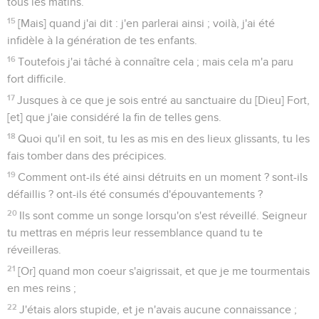
tous les matins.
15
[Mais] quand j'ai dit : j'en parlerai ainsi ; voilà, j'ai été
infidèle à la génération de tes enfants.
16
Toutefois j'ai tâché à connaître cela ; mais cela m'a paru
fort difficile.
17
Jusques à ce que je sois entré au sanctuaire du [Dieu] Fort,
[et] que j'aie considéré la fin de telles gens.
18
Quoi qu'il en soit, tu les as mis en des lieux glissants, tu les
fais tomber dans des précipices.
19
Comment ont-ils été ainsi détruits en un moment ? sont-ils
défaillis ? ont-ils été consumés d'épouvantements ?
20
Ils sont comme un songe lorsqu'on s'est réveillé. Seigneur
tu mettras en mépris leur ressemblance quand tu te
réveilleras.
21
[Or] quand mon coeur s'aigrissait, et que je me tourmentais
en mes reins ;
22
J'étais alors stupide, et je n'avais aucune connaissance ;