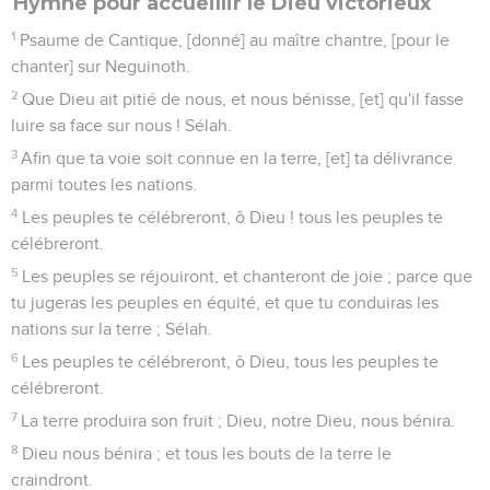
Hymne pour accueillir le Dieu victorieux
1
Psaume de Cantique, [donné] au maître chantre, [pour le
chanter] sur Neguinoth.
2
Que Dieu ait pitié de nous, et nous bénisse, [et] qu'il fasse
luire sa face sur nous ! Sélah.
3
Afin que ta voie soit connue en la terre, [et] ta délivrance
parmi toutes les nations.
4
Les peuples te célébreront, ô Dieu ! tous les peuples te
célébreront.
5
Les peuples se réjouiront, et chanteront de joie ; parce que
tu jugeras les peuples en équité, et que tu conduiras les
nations sur la terre ; Sélah.
6
Les peuples te célébreront, ô Dieu, tous les peuples te
célébreront.
7
La terre produira son fruit ; Dieu, notre Dieu, nous bénira.
8
Dieu nous bénira ; et tous les bouts de la terre le
craindront.