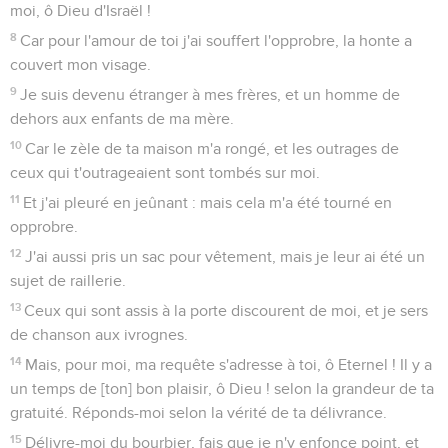
moi, ô Dieu d'Israël !
8
Car pour l'amour de toi j'ai souffert l'opprobre, la honte a
couvert mon visage.
9
Je suis devenu étranger à mes frères, et un homme de
dehors aux enfants de ma mère.
10
Car le zèle de ta maison m'a rongé, et les outrages de
ceux qui t'outrageaient sont tombés sur moi.
11
Et j'ai pleuré en jeûnant : mais cela m'a été tourné en
opprobre.
12
J'ai aussi pris un sac pour vêtement, mais je leur ai été un
sujet de raillerie.
13
Ceux qui sont assis à la porte discourent de moi, et je sers
de chanson aux ivrognes.
14
Mais, pour moi, ma requête s'adresse à toi, ô Eternel ! Il y a
un temps de [ton] bon plaisir, ô Dieu ! selon la grandeur de ta
gratuité. Réponds-moi selon la vérité de ta délivrance.
15
Délivre-moi du bourbier, fais que je n'y enfonce point, et