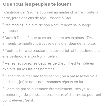
Que tous les peuples te louent
1
Cantique de Psaume, [donné] au maître chantre. Toute la
terre, jetez des cris de réjouissance à Dieu.
2
Psalmodiez la gloire de son Nom, rendez sa louange
glorieuse.
3
Dites à Dieu : ô que tu es terrible en tes exploits ! Tes
ennemis te mentiront à cause de la grandeur de ta force.
4
Toute la terre se prosternera devant toi, et te psalmodiera ;
elle psalmodiera ton Nom ; Sélah.
5
Venez, et voyez les oeuvres de Dieu : il est terrible en
exploits sur les fils des hommes.
6
Il a fait de la mer une terre sèche ; on a passé le fleuve à
pied sec ; [et] là nous nous sommes réjouis en lui.
7
Il domine par sa puissance éternellement ; ses yeux
prennent garde sur les nations ; les revêches ne se pourront
point élever ; Sélah.