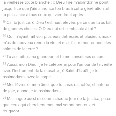
la vieillesse toute blanche ; ô Dieu ! ne m'abandonne point
jusqu’à ce que j'aie annoncé ton bras à cette génération, et
ta puissance à tous ceux qui viendront après.
19
Car ta justice, ô Dieu ! est haut élevée, parce que tu as fait
de grandes choses. Ô Dieu qui est semblable à toi ?
20
Qui m'ayant fait voir plusieurs détresses et plusieurs maux,
m'as de nouveau rendu la vie, et m'as fait remonter hors des
abîmes de la terre ?
21
Tu accroîtras ma grandeur, et tu me consoleras encore.
22
Aussi, mon Dieu ! je te célébrerai pour l'amour de ta vérité
avec l'instrument de la musette ; ô Saint d'Israël, je te
psalmodierai avec la harpe.
23
Mes lèvres et mon âme, que tu auras rachetée, chanteront
de joie, quand je te psalmodierai.
24
Ma langue aussi discourra chaque jour de ta justice, parce
que ceux qui cherchent mon mal seront honteux et
rougiront.