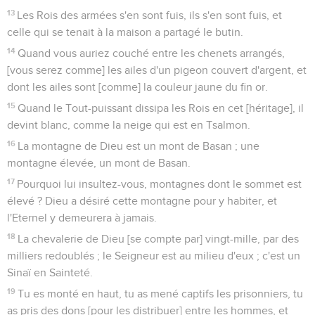
13
Les Rois des armées s'en sont fuis, ils s'en sont fuis, et
celle qui se tenait à la maison a partagé le butin.
14
Quand vous auriez couché entre les chenets arrangés,
[vous serez comme] les ailes d'un pigeon couvert d'argent, et
dont les ailes sont [comme] la couleur jaune du fin or.
15
Quand le Tout-puissant dissipa les Rois en cet [héritage], il
devint blanc, comme la neige qui est en Tsalmon.
16
La montagne de Dieu est un mont de Basan ; une
montagne élevée, un mont de Basan.
17
Pourquoi lui insultez-vous, montagnes dont le sommet est
élevé ? Dieu a désiré cette montagne pour y habiter, et
l'Eternel y demeurera à jamais.
18
La chevalerie de Dieu [se compte par] vingt-mille, par des
milliers redoublés ; le Seigneur est au milieu d'eux ; c'est un
Sinaï en Sainteté.
19
Tu es monté en haut, tu as mené captifs les prisonniers, tu
as pris des dons [pour les distribuer] entre les hommes, et