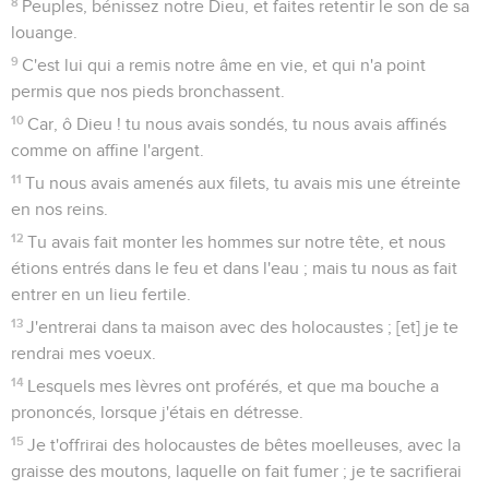
8
Peuples, bénissez notre Dieu, et faites retentir le son de sa
louange.
9
C'est lui qui a remis notre âme en vie, et qui n'a point
permis que nos pieds bronchassent.
10
Car, ô Dieu ! tu nous avais sondés, tu nous avais affinés
comme on affine l'argent.
11
Tu nous avais amenés aux filets, tu avais mis une étreinte
en nos reins.
12
Tu avais fait monter les hommes sur notre tête, et nous
étions entrés dans le feu et dans l'eau ; mais tu nous as fait
entrer en un lieu fertile.
13
J'entrerai dans ta maison avec des holocaustes ; [et] je te
rendrai mes voeux.
14
Lesquels mes lèvres ont proférés, et que ma bouche a
prononcés, lorsque j'étais en détresse.
15
Je t'offrirai des holocaustes de bêtes moelleuses, avec la
graisse des moutons, laquelle on fait fumer ; je te sacrifierai