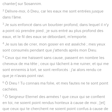
chanter] sur Sosannim.
2
Délivre-moi, ô Dieu, car les eaux me sont entrées jusque
dans l'âme.
3
Je suis enfoncé dans un bourbier profond, dans lequel il n'y
a point où prendre pied ; je suis entré au plus profond des
eaux, et le fil des eaux se débordant, m'emporte.
4
Je suis las de crier, mon gosier en est asséché ; mes yeux
sont consumés pendant que j'attends après mon Dieu.
5
Ceux qui me haïssent sans cause, passent en nombre les
cheveux de ma tête ; ceux qui tâchent à me ruiner, et qui me
sont ennemis à tort, se sont renforcés : j'ai alors rendu ce
que je n'avais point ravi.
6
Ô Dieu ! Tu connais ma folie, et mes fautes ne te sont point
cachées.
7
Ô Seigneur Eternel des armées ! que ceux qui se confient
en toi, ne soient point rendus honteux à cause de moi ; [et]
que ceux qui te cherchent ne soient point confus à cause de