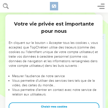
2
Ô Dieu ! écoute ma voix quand je m'écrie ; garde ma vie de
la frayeur de l'ennemi.
Martin
3
Tiens-moi caché loin du secret conseil des malins, [et] de
Votre vie privée est importante
Psaumes
64
l'assemblée tumultueuse des ouvriers d'iniquité ;
pour nous
4
Qui ont aiguisé leur langue comme une épée ; et qui ont
tiré pour leur flèche une parole amère.
En cliquant sur le bouton « Accepter tous les cookies », vous
5
Afin de tirer contre celui qui est juste jusque dans le lieu où
acceptez que TopChrétien utilise des traceurs (comme des
il se croyait en sûreté ; ils tirent promptement contre lui ; et
cookies ou l'identifiant unique de votre compte utilisateur) et
traite vos données à caractère personnel (comme vos
ils n'ont point de crainte.
données de navigation et les informations renseignées dans
6
Ils s'assurent sur de mauvaises affaires, [et] tiennent des
votre compte utilisateur) dans les buts suivants :
discours pour cacher des filets ; [et] ils disent : Qui les verra ?
Mesurer l'audience de notre service
7
Ils cherchent curieusement des méchancetés ; ils ont
Vous permettre d'utiliser des services tiers tels que de la
sondé tout ce qui se peut sonder, même ce qui peut être au-
vidéo, des cartes du monde…
dedans de l'homme, et au coeur le plus profond.
Vous permettre d'entrer en contact avec notre service de
relation aux utilisateurs.
8
Mais Dieu a subitement tiré son trait contr’eux, et ils en ont
été blessés.
Choisir mes cookies
9