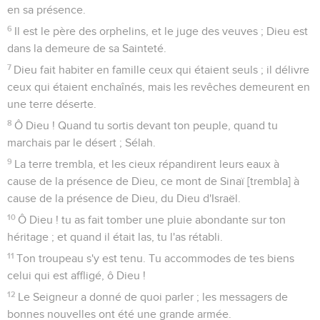
en sa présence.
6
Il est le père des orphelins, et le juge des veuves ; Dieu est
dans la demeure de sa Sainteté.
7
Dieu fait habiter en famille ceux qui étaient seuls ; il délivre
ceux qui étaient enchaînés, mais les revêches demeurent en
une terre déserte.
8
Ô Dieu ! Quand tu sortis devant ton peuple, quand tu
marchais par le désert ; Sélah.
9
La terre trembla, et les cieux répandirent leurs eaux à
cause de la présence de Dieu, ce mont de Sinaï [trembla] à
cause de la présence de Dieu, du Dieu d'Israël.
10
Ô Dieu ! tu as fait tomber une pluie abondante sur ton
héritage ; et quand il était las, tu l'as rétabli.
11
Ton troupeau s'y est tenu. Tu accommodes de tes biens
celui qui est affligé, ô Dieu !
12
Le Seigneur a donné de quoi parler ; les messagers de
bonnes nouvelles ont été une grande armée.