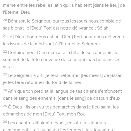
même entre les rebelles, afin qu'ils habitent [dans le lieu] de
l'Eternel Dieu.
20
Béni soit le Seigneur, qui tous les jours nous comble de
ses biens ; le [Dieu] Fort est notre délivrance ; Sélah.
21
Le [Dieu] Fort nous est un [Dieu] Fort pour nous délivrer, et
les issues de la mort sont à l'Eternel le Seigneur.
22
Certainement Dieu écrasera la tête de ses ennemis, le
sommet de la tête chevelue de celui qui marche dans ses
vices.
23
Le Seigneur a dit : je ferai retourner [les miens] de Basan,
je les ferai retourner du fond de la mer.
24
Afin que ton pied et la langue de tes chiens s'enfoncent
dans le sang des ennemis, [dans le sang] de chacun d'eux.
25
Ô Dieu ! Ils ont vu tes démarches dans le lieu saint, les
démarches de mon [Dieu] Fort, mon Roi.
26
Les chantres allaient devant, ensuite les joueurs
d'instruments, [et] au milieu les jeunes filles, jouant du