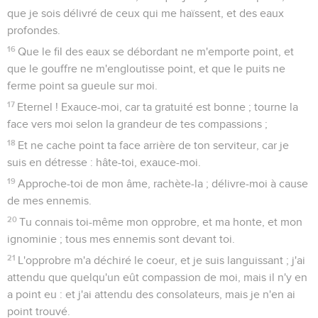
que je sois délivré de ceux qui me haïssent, et des eaux
profondes.
16
Que le fil des eaux se débordant ne m'emporte point, et
que le gouffre ne m'engloutisse point, et que le puits ne
ferme point sa gueule sur moi.
17
Eternel ! Exauce-moi, car ta gratuité est bonne ; tourne la
face vers moi selon la grandeur de tes compassions ;
18
Et ne cache point ta face arrière de ton serviteur, car je
suis en détresse : hâte-toi, exauce-moi.
19
Approche-toi de mon âme, rachète-la ; délivre-moi à cause
de mes ennemis.
20
Tu connais toi-même mon opprobre, et ma honte, et mon
ignominie ; tous mes ennemis sont devant toi.
21
L'opprobre m'a déchiré le coeur, et je suis languissant ; j'ai
attendu que quelqu'un eût compassion de moi, mais il n'y en
a point eu : et j'ai attendu des consolateurs, mais je n'en ai
point trouvé.