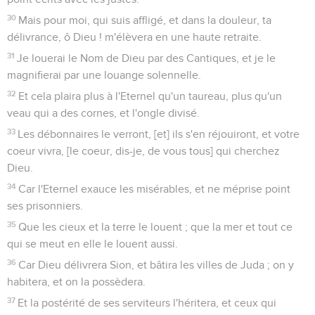
30
Mais pour moi, qui suis affligé, et dans la douleur, ta
délivrance, ô Dieu ! m'élèvera en une haute retraite.
31
Je louerai le Nom de Dieu par des Cantiques, et je le
magnifierai par une louange solennelle.
32
Et cela plaira plus à l'Eternel qu'un taureau, plus qu'un
veau qui a des cornes, et l'ongle divisé.
33
Les débonnaires le verront, [et] ils s'en réjouiront, et votre
coeur vivra, [le coeur, dis-je, de vous tous] qui cherchez
Dieu.
34
Car l'Eternel exauce les misérables, et ne méprise point
ses prisonniers.
35
Que les cieux et la terre le louent ; que la mer et tout ce
qui se meut en elle le louent aussi.
36
Car Dieu délivrera Sion, et bâtira les villes de Juda ; on y
habitera, et on la possèdera.
37
Et la postérité de ses serviteurs l'héritera, et ceux qui