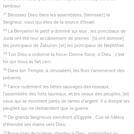
tambour.
27
Bénissez Dieu dans les assemblées, [bénissez] le
Seigneur, vous qui êtes de la source d'Israël.
28
Là Benjamin le petit a dominé sur eux ; les principaux de
Juda ont été leur accablement de pierres : [là ont dominé]
les principaux de Zabulon, [et] les principaux de Nephthali.
29
Ton Dieu a ordonné ta force. Donne force, ô Dieu ; c'est
toi qui nous as fait ceci.
30
Dans ton Temple, à Jérusalem, les Rois t'amèneront des
présents.
31
Tance rudement les bêtes sauvages des roseaux,
l'assemblée des forts taureaux, et les veaux des peuples, [et]
ceux qui se montrent parés de lames d'argent. Il a dissipé les
peuples qui ne demandent que la guerre.
32
De grands Seigneurs viendront d'Egypte ; Cus se hâtera
d'étendre ses mains vers Dieu.
33
Royaumes de la terre, chantez à Dieu, psalmodiez au