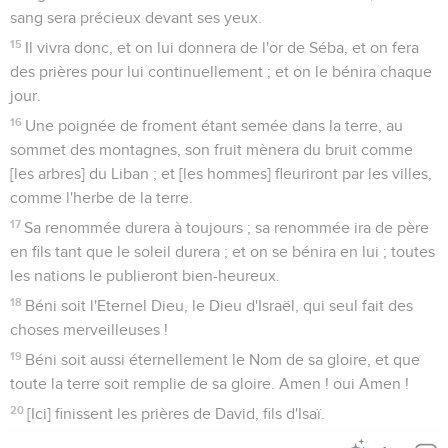
sang sera précieux devant ses yeux.
15
Il vivra donc, et on lui donnera de l'or de Séba, et on fera
des prières pour lui continuellement ; et on le bénira chaque
jour.
16
Une poignée de froment étant semée dans la terre, au
sommet des montagnes, son fruit mènera du bruit comme
[les arbres] du Liban ; et [les hommes] fleuriront par les villes,
comme l'herbe de la terre.
17
Sa renommée durera à toujours ; sa renommée ira de père
en fils tant que le soleil durera ; et on se bénira en lui ; toutes
les nations le publieront bien-heureux.
18
Béni soit l'Eternel Dieu, le Dieu d'Israël, qui seul fait des
choses merveilleuses !
19
Béni soit aussi éternellement le Nom de sa gloire, et que
toute la terre soit remplie de sa gloire. Amen ! oui Amen !
20
[Ici] finissent les prières de David, fils d'Isaï.