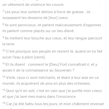
un vêtement de violence les couvre.
7
Les yeux leur sortent dehors à force de graisse ; ils
surpassent les desseins de [leur] coeur.
8
Ils sont pernicieux, et parlent malicieusement d'opprimer ;
ils parlent comme placés sur un lieu élevé.
9
Ils mettent leur bouche aux cieux, et leur langue parcourt
la terre.
10
C'est pourquoi son peuple en revient là, quand on lui fait
sucer l'eau à plein [verre].
11
Et ils disent : comment le [Dieu] Fort connaîtrait-il, et y
aurait-il de la connaissance au Souverain ?
12
Voilà, ceux-ci sont méchants, et étant à leur aise en ce
monde, ils acquièrent de plus en plus des richesses.
13
Quoi qu'il en soit, c'est en vain que j'ai purifié mon coeur,
et que j'ai lavé mes mains dans l'innocence.
14
Car j'ai été battu tous les jours, et mon châtiment revenait