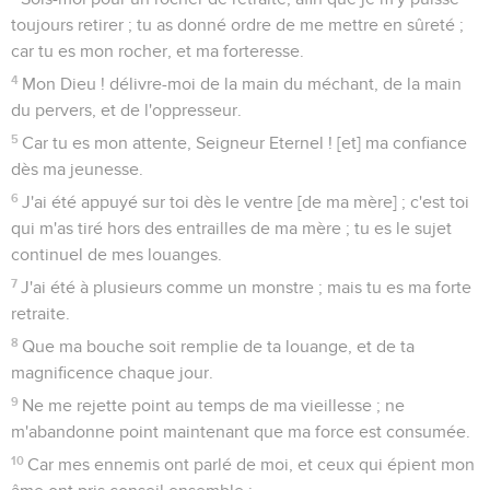
toujours retirer ; tu as donné ordre de me mettre en sûreté ;
car tu es mon rocher, et ma forteresse.
4
Mon Dieu ! délivre-moi de la main du méchant, de la main
du pervers, et de l'oppresseur.
5
Car tu es mon attente, Seigneur Eternel ! [et] ma confiance
dès ma jeunesse.
6
J'ai été appuyé sur toi dès le ventre [de ma mère] ; c'est toi
qui m'as tiré hors des entrailles de ma mère ; tu es le sujet
continuel de mes louanges.
7
J'ai été à plusieurs comme un monstre ; mais tu es ma forte
retraite.
8
Que ma bouche soit remplie de ta louange, et de ta
magnificence chaque jour.
9
Ne me rejette point au temps de ma vieillesse ; ne
m'abandonne point maintenant que ma force est consumée.
10
Car mes ennemis ont parlé de moi, et ceux qui épient mon