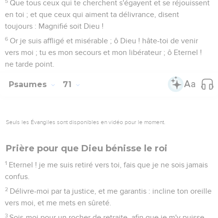
5
Que tous ceux qui te cherchent s'égayent et se réjouissent
en toi ; et que ceux qui aiment ta délivrance, disent
toujours : Magnifié soit Dieu !
6
Or je suis affligé et misérable ; ô Dieu ! hâte-toi de venir
vers moi ; tu es mon secours et mon libérateur ; ô Eternel !
ne tarde point.
Psaumes
71
Seuls les Évangiles sont disponibles en vidéo pour le moment.
Prière pour que Dieu bénisse le roi
1
Eternel ! je me suis retiré vers toi, fais que je ne sois jamais
confus.
2
Délivre-moi par ta justice, et me garantis : incline ton oreille
vers moi, et me mets en sûreté.
3
Sois-moi pour un rocher de retraite, afin que je m'y puisse