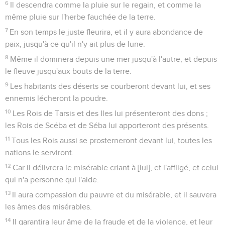
6
Il descendra comme la pluie sur le regain, et comme la
même pluie sur l'herbe fauchée de la terre.
7
En son temps le juste fleurira, et il y aura abondance de
paix, jusqu'à ce qu'il n'y ait plus de lune.
8
Même il dominera depuis une mer jusqu'à l'autre, et depuis
le fleuve jusqu'aux bouts de la terre.
9
Les habitants des déserts se courberont devant lui, et ses
ennemis lécheront la poudre.
10
Les Rois de Tarsis et des Iles lui présenteront des dons ;
les Rois de Scéba et de Séba lui apporteront des présents.
11
Tous les Rois aussi se prosterneront devant lui, toutes les
nations le serviront.
12
Car il délivrera le misérable criant à [lui], et l'affligé, et celui
qui n'a personne qui l'aide.
13
Il aura compassion du pauvre et du misérable, et il sauvera
les âmes des misérables.
14
Il garantira leur âme de la fraude et de la violence, et leur