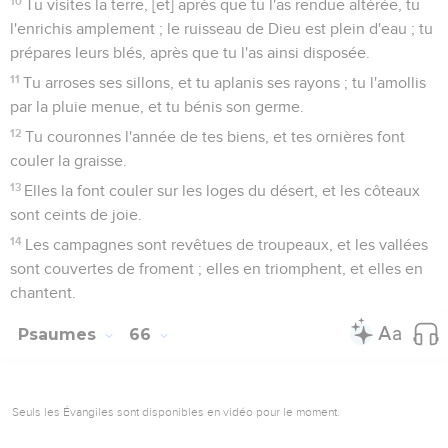
10
Tu visites la terre, [et] après que tu l'as rendue altérée, tu
l'enrichis amplement ; le ruisseau de Dieu est plein d'eau ; tu
prépares leurs blés, après que tu l'as ainsi disposée.
11
Tu arroses ses sillons, et tu aplanis ses rayons ; tu l'amollis
par la pluie menue, et tu bénis son germe.
12
Tu couronnes l'année de tes biens, et tes ornières font
couler la graisse.
13
Elles la font couler sur les loges du désert, et les côteaux
sont ceints de joie.
14
Les campagnes sont revêtues de troupeaux, et les vallées
sont couvertes de froment ; elles en triomphent, et elles en
chantent.
Psaumes
66
Seuls les Évangiles sont disponibles en vidéo pour le moment.