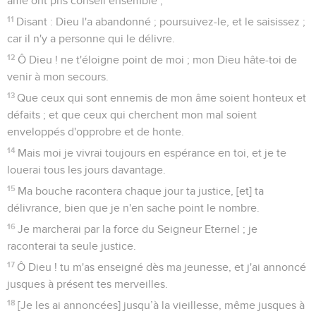
âme ont pris conseil ensemble ;
11
Disant : Dieu l'a abandonné ; poursuivez-le, et le saisissez ;
car il n'y a personne qui le délivre.
12
Ô Dieu ! ne t'éloigne point de moi ; mon Dieu hâte-toi de
venir à mon secours.
13
Que ceux qui sont ennemis de mon âme soient honteux et
défaits ; et que ceux qui cherchent mon mal soient
enveloppés d'opprobre et de honte.
14
Mais moi je vivrai toujours en espérance en toi, et je te
louerai tous les jours davantage.
15
Ma bouche racontera chaque jour ta justice, [et] ta
délivrance, bien que je n'en sache point le nombre.
16
Je marcherai par la force du Seigneur Eternel ; je
raconterai ta seule justice.
17
Ô Dieu ! tu m'as enseigné dès ma jeunesse, et j'ai annoncé
jusques à présent tes merveilles.
18
[Je les ai annoncées] jusqu’à la vieillesse, même jusques à