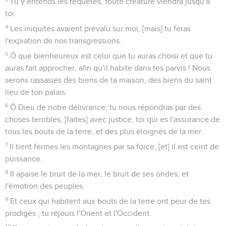
Tu y entends les requêtes, toute créature viendra jusqu'à
toi.
4
Les iniquités avaient prévalu sur moi, [mais] tu feras
l'expiation de nos transgressions.
5
Ô que bienheureux est celui que tu auras choisi et que tu
auras fait approcher, afin qu'il habite dans tes parvis ! Nous
serons rassasiés des biens de ta maison, des biens du saint
lieu de ton palais.
6
Ô Dieu de notre délivrance, tu nous répondras par des
choses terribles, [faites] avec justice, toi qui es l'assurance de
tous les bouts de la terre, et des plus éloignés de la mer.
7
Il tient fermes les montagnes par sa force, [et] il est ceint de
puissance.
8
Il apaise le bruit de la mer, le bruit de ses ondes, et
l'émotion des peuples.
9
Et ceux qui habitent aux bouts de la terre ont peur de tes
prodiges ; tu réjouis l'Orient et l'Occident.