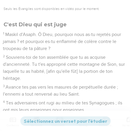
Seuls les Évangiles sont disponibles en vidéo pour le moment.
C'est Dieu qui est juge
1
Maskil d'Asaph. Ô Dieu, pourquoi nous as-tu rejetés pour
jamais ? et pourquoi es-tu enflammé de colère contre le
troupeau de ta pâture ?
2
Souviens-toi de ton assemblée que tu as acquise
d'ancienneté. Tu t'es approprié cette montagne de Sion, sur
laquelle tu as habité, [afin qu'elle fût] la portion de ton
héritage.
3
Avance tes pas vers les masures de perpétuelle durée ;
l'ennemi a tout renversé au lieu Saint.
4
Tes adversaires ont rugi au milieu de tes Synagogues ; ils
ont mis leurs enseignes pour enseignes.
5
Là chacun se faisait voir élevant en haut les haches à
travers le bois entrelacé.
Contenus
Versions
Commentaires
Strong
Dictionnaire