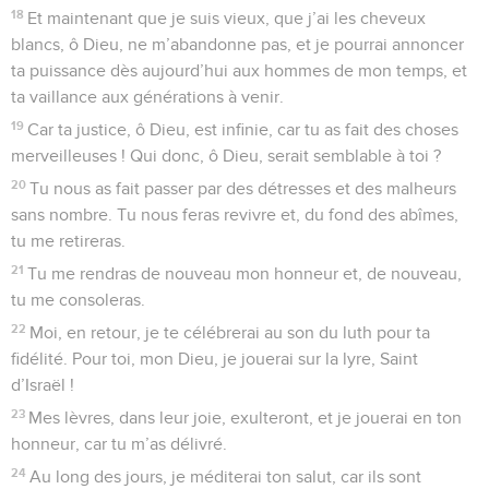
18
Et maintenant que je suis vieux, que j’ai les cheveux
blancs, ô Dieu, ne m’abandonne pas, et je pourrai annoncer
ta puissance dès aujourd’hui aux hommes de mon temps, et
ta vaillance aux générations à venir.
19
Car ta justice, ô Dieu, est infinie, car tu as fait des choses
merveilleuses ! Qui donc, ô Dieu, serait semblable à toi ?
20
Tu nous as fait passer par des détresses et des malheurs
sans nombre. Tu nous feras revivre et, du fond des abîmes,
tu me retireras.
21
Tu me rendras de nouveau mon honneur et, de nouveau,
tu me consoleras.
22
Moi, en retour, je te célébrerai au son du luth pour ta
fidélité. Pour toi, mon Dieu, je jouerai sur la lyre, Saint
d’Israël !
23
Mes lèvres, dans leur joie, exulteront, et je jouerai en ton
honneur, car tu m’as délivré.
24
Au long des jours, je méditerai ton salut, car ils sont