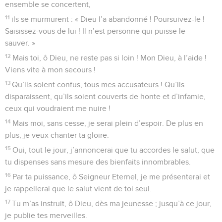
ensemble se concertent,
11
ils se murmurent : « Dieu l’a abandonné ! Poursuivez-le !
Saisissez-vous de lui ! Il n’est personne qui puisse le
sauver. »
12
Mais toi, ô Dieu, ne reste pas si loin ! Mon Dieu, à l’aide !
Viens vite à mon secours !
13
Qu’ils soient confus, tous mes accusateurs ! Qu’ils
disparaissent, qu’ils soient couverts de honte et d’infamie,
ceux qui voudraient me nuire !
14
Mais moi, sans cesse, je serai plein d’espoir. De plus en
plus, je veux chanter ta gloire.
15
Oui, tout le jour, j’annoncerai que tu accordes le salut, que
tu dispenses sans mesure des bienfaits innombrables.
16
Par ta puissance, ô Seigneur Eternel, je me présenterai et
je rappellerai que le salut vient de toi seul.
17
Tu m’as instruit, ô Dieu, dès ma jeunesse ; jusqu’à ce jour,
je publie tes merveilles.