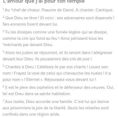
L'amour que j'ai pour ton temple
1
Au *chef de chœur. Psaume de David. A chanter. Cantique.
2
Que Dieu se lève ! Et voici : ses adversaires sont dispersés !
Ses ennemis fuient devant lui.
3
Tu les dissipes comme une fumée légère qui se dissipe,
comme la cire qui fond au feu ! Ainsi périssent tous les
*méchants par devant Dieu.
4
Alors les justes se réjouiront, et ils seront dans l’allégresse
devant leur Dieu. Ils pousseront des cris de joie !
5
Chantez à Dieu ! Célébrez-le par vos chants ! Louez son
nom ! Frayez la voie de celui qui chevauche les nuées ! Il a
pour nom « l’Eternel ». Réjouissez-vous devant lui !
6
Il est le père des orphelins et le défenseur des veuves. Oui,
tel est Dieu dans sa sainte habitation.
7
Aux isolés, Dieu accorde une famille. C’est lui qui donne
aux prisonniers la joie de la liberté. Seuls les rebelles sont
confinés dans une région aride.