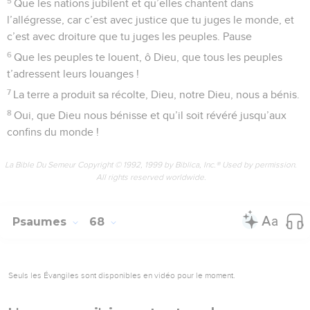
5
Que les nations jubilent et qu’elles chantent dans
l’allégresse, car c’est avec justice que tu juges le monde, et
c’est avec droiture que tu juges les peuples. Pause
6
Que les peuples te louent, ô Dieu, que tous les peuples
t’adressent leurs louanges !
7
La terre a produit sa récolte, Dieu, notre Dieu, nous a bénis.
8
Oui, que Dieu nous bénisse et qu’il soit révéré jusqu’aux
confins du monde !
La Bible Du Semeur Copyright © 1992, 1999 by Biblica, Inc.® Used by permission.
All rights reserved worldwide.
Psaumes
68
Seuls les Évangiles sont disponibles en vidéo pour le moment.