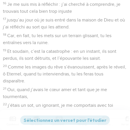
16
Je me suis mis à réfléchir : j’ai cherché à comprendre, je
trouvais tout cela bien trop injuste
17
jusqu’au jour où je suis entré dans la maison de Dieu et où
j’ai réfléchi au sort qui les attend.
18
Car, en fait, tu les mets sur un terrain glissant, tu les
entraînes vers la ruine.
19
Et soudain, c’est la catastrophe : en un instant, ils sont
perdus, ils sont détruits, et l’épouvante les saisit.
20
Comme les images du rêve s’évanouissent, après le réveil,
ô Eternel, quand tu interviendras, tu les feras tous
disparaître.
21
Oui, quand j’avais le cœur amer et tant que je me
tourmentais,
22
j’étais un sot, un ignorant, je me comportais avec toi
comme une bête sans raison.
23
Mais je suis toujours avec toi, et tu m’as saisi la main
Contenus
Versions
Commentaires
Strong
Dictionnaire
droite,