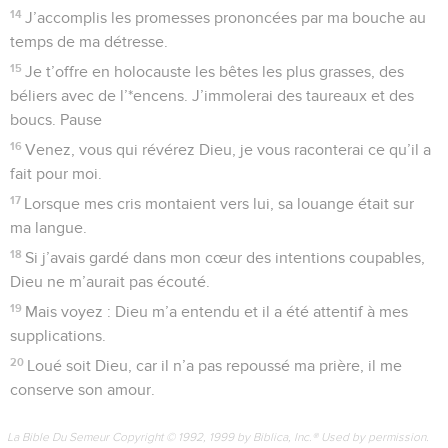
14
J’accomplis les promesses prononcées par ma bouche au
temps de ma détresse.
15
Je t’offre en holocauste les bêtes les plus grasses, des
béliers avec de l’*encens. J’immolerai des taureaux et des
boucs. Pause
16
Venez, vous qui révérez Dieu, je vous raconterai ce qu’il a
fait pour moi.
17
Lorsque mes cris montaient vers lui, sa louange était sur
ma langue.
18
Si j’avais gardé dans mon cœur des intentions coupables,
Dieu ne m’aurait pas écouté.
19
Mais voyez : Dieu m’a entendu et il a été attentif à mes
supplications.
20
Loué soit Dieu, car il n’a pas repoussé ma prière, il me
conserve son amour.
La Bible Du Semeur Copyright © 1992, 1999 by Biblica, Inc.® Used by permission.