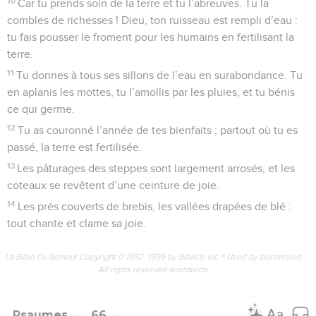
10
Car tu prends soin de la terre et tu l’abreuves. Tu la
combles de richesses ! Dieu, ton ruisseau est rempli d’eau :
tu fais pousser le froment pour les humains en fertilisant la
terre.
11
Tu donnes à tous ses sillons de l’eau en surabondance. Tu
en aplanis les mottes, tu l’amollis par les pluies, et tu bénis
ce qui germe.
12
Tu as couronné l’année de tes bienfaits ; partout où tu es
passé, la terre est fertilisée.
13
Les pâturages des steppes sont largement arrosés, et les
coteaux se revêtent d’une ceinture de joie.
14
Les prés couverts de brebis, les vallées drapées de blé :
tout chante et clame sa joie.
La Bible Du Semeur Copyright © 1992, 1999 by Biblica, Inc.® Used by permission.
All rights reserved worldwide.
Psaumes
66