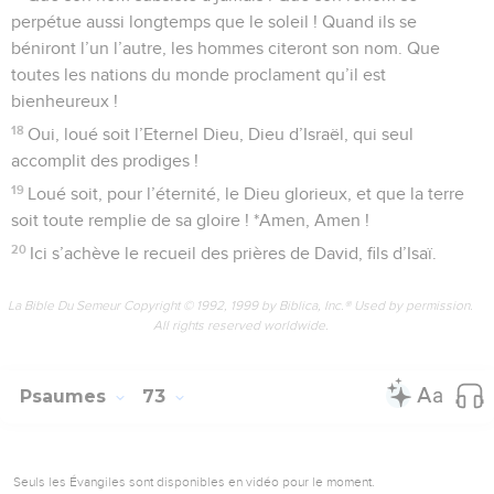
perpétue aussi longtemps que le soleil ! Quand ils se
béniront l’un l’autre, les hommes citeront son nom. Que
toutes les nations du monde proclament qu’il est
bienheureux !
18
Oui, loué soit l’Eternel Dieu, Dieu d’Israël, qui seul
accomplit des prodiges !
19
Loué soit, pour l’éternité, le Dieu glorieux, et que la terre
soit toute remplie de sa gloire ! *Amen, Amen !
20
Ici s’achève le recueil des prières de David, fils d’Isaï.
La Bible Du Semeur Copyright © 1992, 1999 by Biblica, Inc.® Used by permission.
All rights reserved worldwide.
Psaumes
73
Seuls les Évangiles sont disponibles en vidéo pour le moment.