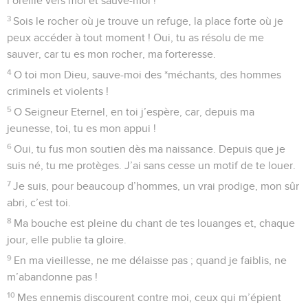
l’oreille vers moi et sauve-moi !
3
Sois le rocher où je trouve un refuge, la place forte où je
peux accéder à tout moment ! Oui, tu as résolu de me
sauver, car tu es mon rocher, ma forteresse.
4
O toi mon Dieu, sauve-moi des *méchants, des hommes
criminels et violents !
5
O Seigneur Eternel, en toi j’espère, car, depuis ma
jeunesse, toi, tu es mon appui !
6
Oui, tu fus mon soutien dès ma naissance. Depuis que je
suis né, tu me protèges. J’ai sans cesse un motif de te louer.
7
Je suis, pour beaucoup d’hommes, un vrai prodige, mon sûr
abri, c’est toi.
8
Ma bouche est pleine du chant de tes louanges et, chaque
jour, elle publie ta gloire.
9
En ma vieillesse, ne me délaisse pas ; quand je faiblis, ne
m’abandonne pas !
10
Mes ennemis discourent contre moi, ceux qui m’épient