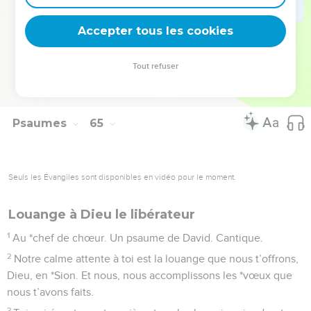
11
Qu’en l’Eternel, le juste trouve sa joie et son refuge, et
Accepter tous les cookies
tous les hommes droits s’en féliciteront.
La Bible Du Semeur Copyright © 1992, 1999 by Biblica, Inc.® Used by permission.
Tout refuser
All rights reserved worldwide.
Psaumes
65
Seuls les Évangiles sont disponibles en vidéo pour le moment.
Louange à Dieu le libérateur
1
Au *chef de chœur. Un psaume de David. Cantique.
2
Notre calme attente à toi est la louange que nous t’offrons,
Dieu, en *Sion. Et nous, nous accomplissons les *vœux que
nous t’avons faits.
3