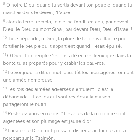
8
O notre Dieu, quand tu sortis devant ton peuple, quand tu
marchas dans le désert, *Pause
9
alors la terre trembla, le ciel se fondit en eau, par devant
Dieu, le Dieu du mont Sinaï, par devant Dieu, Dieu d’Israël !
10
Tu as répandu, ô Dieu, la pluie de ta bienveillance pour
fortifier le peuple qui t’appartient quand il était épuisé.
11
O Dieu, ton peuple s’est installé en ces lieux que dans ta
bonté tu as préparés pour y établir les pauvres.
12
Le Seigneur a dit un mot, aussitôt les messagères forment
une armée nombreuse.
13
Les rois des armées adverses s’enfuient : c’est la
débandade. Et celles qui sont restées à la maison
partageront le butin.
14
Resterez-vous en repos ? Les ailes de la colombe sont
argentées et son plumage est jaune d’or.
15
Lorsque le Dieu tout-puissant dispersa au loin les rois il
neigeait sur le Tsalmôn.