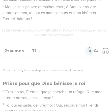
6
Moi, je suis pauvre et malheureux ; ô Dieu, viens vite
auprès de moi, toi qui es mon secours et mon libérateur.
Eternel, hâte-toi !
La Bible Du Semeur Copyright © 1992, 1999 by Biblica, Inc.® Used by permission.
All rights reserved worldwide.
Psaumes
71
Seuls les Évangiles sont disponibles en vidéo pour le moment.
Prière pour que Dieu bénisse le roi
1
C’est en toi, Eternel, que je cherche un refuge. Que mon
attente ne soit jamais déçue !
2
Toi qui es juste, délivre-moi ! Oui, secours-moi ! Tends