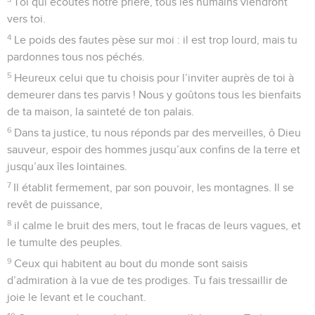
Toi qui écoutes notre prière, tous les humains viendront
vers toi.
4
Le poids des fautes pèse sur moi : il est trop lourd, mais tu
pardonnes tous nos péchés.
5
Heureux celui que tu choisis pour l’inviter auprès de toi à
demeurer dans tes parvis ! Nous y goûtons tous les bienfaits
de ta maison, la sainteté de ton palais.
6
Dans ta justice, tu nous réponds par des merveilles, ô Dieu
sauveur, espoir des hommes jusqu’aux confins de la terre et
jusqu’aux îles lointaines.
7
Il établit fermement, par son pouvoir, les montagnes. Il se
revêt de puissance,
8
il calme le bruit des mers, tout le fracas de leurs vagues, et
le tumulte des peuples.
9
Ceux qui habitent au bout du monde sont saisis
d’admiration à la vue de tes prodiges. Tu fais tressaillir de
joie le levant et le couchant.