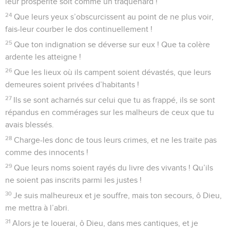
leur prospérité soit comme un traquenard !
24
Que leurs yeux s’obscurcissent au point de ne plus voir,
fais-leur courber le dos continuellement !
25
Que ton indignation se déverse sur eux ! Que ta colère
ardente les atteigne !
26
Que les lieux où ils campent soient dévastés, que leurs
demeures soient privées d’habitants !
27
Ils se sont acharnés sur celui que tu as frappé, ils se sont
répandus en commérages sur les malheurs de ceux que tu
avais blessés.
28
Charge-les donc de tous leurs crimes, et ne les traite pas
comme des innocents !
29
Que leurs noms soient rayés du livre des vivants ! Qu’ils
ne soient pas inscrits parmi les justes !
30
Je suis malheureux et je souffre, mais ton secours, ô Dieu,
me mettra à l’abri.
31
Alors je te louerai, ô Dieu, dans mes cantiques, et je