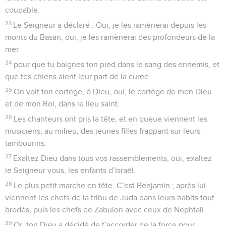
coupable.
23
Le Seigneur a déclaré : Oui, je les ramènerai depuis les
monts du Basan, oui, je les ramènerai des profondeurs de la
mer
24
pour que tu baignes ton pied dans le sang des ennemis, et
que tes chiens aient leur part de la curée.
25
On voit ton cortège, ô Dieu, oui, le cortège de mon Dieu
et de mon Roi, dans le lieu saint.
26
Les chanteurs ont pris la tête, et en queue viennent les
musiciens, au milieu, des jeunes filles frappant sur leurs
tambourins.
27
Exaltez Dieu dans tous vos rassemblements, oui, exaltez
le Seigneur vous, les enfants d’Israël.
28
Le plus petit marche en tête. C’est Benjamin ; après lui
viennent les chefs de la tribu de Juda dans leurs habits tout
brodés, puis les chefs de Zabulon avec ceux de Nephtali.
29
Or, ton Dieu a décidé de t’accorder de la force pour