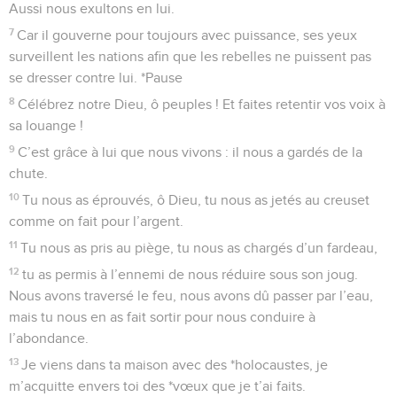
Aussi nous exultons en lui.
7
Car il gouverne pour toujours avec puissance, ses yeux
surveillent les nations afin que les rebelles ne puissent pas
se dresser contre lui. *Pause
8
Célébrez notre Dieu, ô peuples ! Et faites retentir vos voix à
sa louange !
9
C’est grâce à lui que nous vivons : il nous a gardés de la
chute.
10
Tu nous as éprouvés, ô Dieu, tu nous as jetés au creuset
comme on fait pour l’argent.
11
Tu nous as pris au piège, tu nous as chargés d’un fardeau,
12
tu as permis à l’ennemi de nous réduire sous son joug.
Nous avons traversé le feu, nous avons dû passer par l’eau,
mais tu nous en as fait sortir pour nous conduire à
l’abondance.
13
Je viens dans ta maison avec des *holocaustes, je
m’acquitte envers toi des *vœux que je t’ai faits.