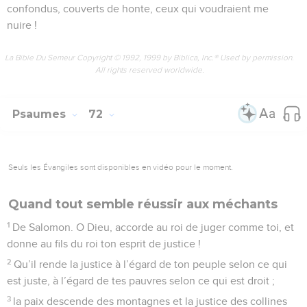
confondus, couverts de honte, ceux qui voudraient me
nuire !
La Bible Du Semeur Copyright © 1992, 1999 by Biblica, Inc.® Used by permission.
All rights reserved worldwide.
Psaumes
72
Seuls les Évangiles sont disponibles en vidéo pour le moment.
Quand tout semble réussir aux méchants
1
De Salomon. O Dieu, accorde au roi de juger comme toi, et
donne au fils du roi ton esprit de justice !
2
Qu’il rende la justice à l’égard de ton peuple selon ce qui
est juste, à l’égard de tes pauvres selon ce qui est droit ;
3
la paix descende des montagnes et la justice des collines