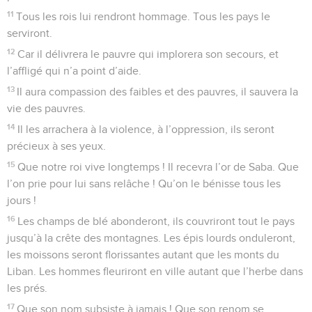
11
Tous les rois lui rendront hommage. Tous les pays le
serviront.
12
Car il délivrera le pauvre qui implorera son secours, et
l’affligé qui n’a point d’aide.
13
Il aura compassion des faibles et des pauvres, il sauvera la
vie des pauvres.
14
Il les arrachera à la violence, à l’oppression, ils seront
précieux à ses yeux.
15
Que notre roi vive longtemps ! Il recevra l’or de Saba. Que
l’on prie pour lui sans relâche ! Qu’on le bénisse tous les
jours !
16
Les champs de blé abonderont, ils couvriront tout le pays
jusqu’à la crête des montagnes. Les épis lourds onduleront,
les moissons seront florissantes autant que les monts du
Liban. Les hommes fleuriront en ville autant que l’herbe dans
les prés.
17
Que son nom subsiste à jamais ! Que son renom se