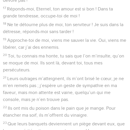
dévore pas !
17
Réponds-moi, Eternel, ton amour est si bon ! Dans ta
grande tendresse, occupe-toi de moi !
18
Ne te détourne plus de moi, ton serviteur ! Je suis dans la
détresse, réponds-moi sans tarder !
19
Approche-toi de moi, viens me sauver la vie. Oui, viens me
libérer, car j’ai des ennemis.
20
Toi, tu connais ma honte, tu sais que l’on m’insulte, qu’on
se moque de moi. Ils sont là, devant toi, tous mes
persécuteurs.
21
Leurs outrages m’atteignent, ils m’ont brisé le cœur, je ne
m’en remets pas ; j’espère un geste de sympathie en ma
faveur, mais mon attente est vaine, quelqu’un qui me
console, mais je n’en trouve pas.
22
Ils ont mis du poison dans le pain que je mange. Pour
étancher ma soif, ils m’offrent du vinaigre.
23
Que leurs banquets deviennent un piège devant eux, que