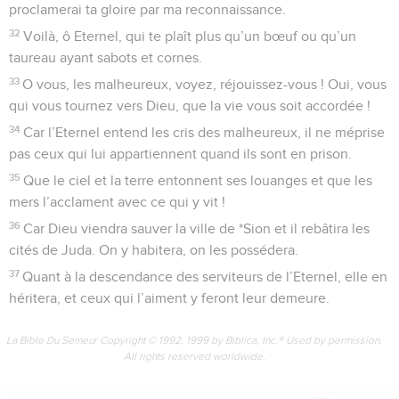
proclamerai ta gloire par ma reconnaissance.
32
Voilà, ô Eternel, qui te plaît plus qu’un bœuf ou qu’un
taureau ayant sabots et cornes.
33
O vous, les malheureux, voyez, réjouissez-vous ! Oui, vous
qui vous tournez vers Dieu, que la vie vous soit accordée !
34
Car l’Eternel entend les cris des malheureux, il ne méprise
pas ceux qui lui appartiennent quand ils sont en prison.
35
Que le ciel et la terre entonnent ses louanges et que les
mers l’acclament avec ce qui y vit !
36
Car Dieu viendra sauver la ville de *Sion et il rebâtira les
cités de Juda. On y habitera, on les possédera.
37
Quant à la descendance des serviteurs de l’Eternel, elle en
héritera, et ceux qui l’aiment y feront leur demeure.
La Bible Du Semeur Copyright © 1992, 1999 by Biblica, Inc.® Used by permission.
All rights reserved worldwide.