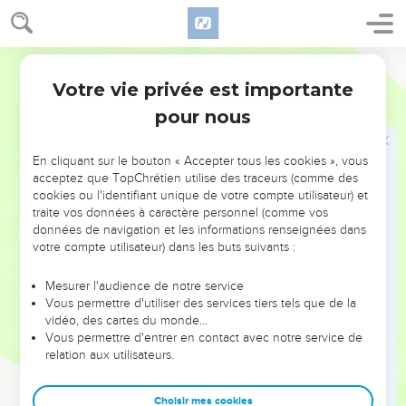
3
et mets-moi à l’abri des complots des *méchants et des
intrigues des malfaisants !
Semeur
4
Comme une épée, leur langue est aiguisée et ils
décochent leurs propos venimeux comme des flèches !
Votre vie privée est importante
Psaumes
64
5
Ils tirent en cachette sur l’innocent, ils le visent soudain,
pour nous
sans éprouver la moindre crainte.
6
Ils s’enhardissent dans leurs mauvais propos, ils se
En cliquant sur le bouton « Accepter tous les cookies », vous
acceptez que TopChrétien utilise des traceurs (comme des
concertent pour bien cacher leurs pièges, en se disant :
cookies ou l'identifiant unique de votre compte utilisateur) et
« Qui s’en apercevra ? »
traite vos données à caractère personnel (comme vos
7
données de navigation et les informations renseignées dans
Chacun combine des mauvais coups. « Nous voici prêts,
votre compte utilisateur) dans les buts suivants :
notre plan est au point ! » Oui, la pensée intime, le cœur de
l’homme est un gouffre profond.
Mesurer l'audience de notre service
8
Mais Dieu leur lance soudain des flèches. Ils sont frappés :
Vous permettre d'utiliser des services tiers tels que de la
vidéo, des cartes du monde…
9
leur propre langue cause leur chute. En les voyant, chacun
Vous permettre d'entrer en contact avec notre service de
secoue la tête,
relation aux utilisateurs.
10
et tous les hommes sont pris de crainte et ils proclament
l’œuvre de Dieu en tirant la leçon de ses actions.
Choisir mes cookies