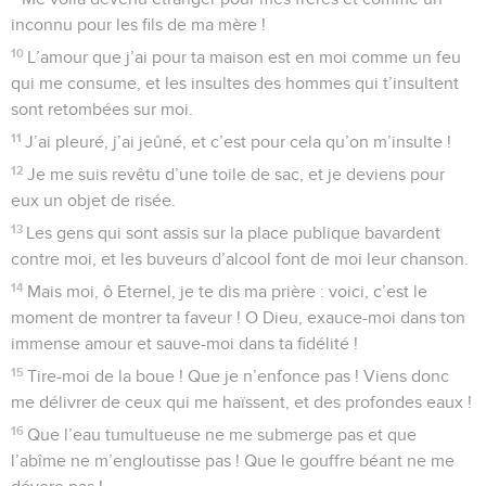
inconnu pour les fils de ma mère !
10
L’amour que j’ai pour ta maison est en moi comme un feu
qui me consume, et les insultes des hommes qui t’insultent
sont retombées sur moi.
11
J’ai pleuré, j’ai jeûné, et c’est pour cela qu’on m’insulte !
12
Je me suis revêtu d’une toile de sac, et je deviens pour
eux un objet de risée.
13
Les gens qui sont assis sur la place publique bavardent
contre moi, et les buveurs d’alcool font de moi leur chanson.
14
Mais moi, ô Eternel, je te dis ma prière : voici, c’est le
moment de montrer ta faveur ! O Dieu, exauce-moi dans ton
immense amour et sauve-moi dans ta fidélité !
15
Tire-moi de la boue ! Que je n’enfonce pas ! Viens donc
me délivrer de ceux qui me haïssent, et des profondes eaux !
16
Que l’eau tumultueuse ne me submerge pas et que
l’abîme ne m’engloutisse pas ! Que le gouffre béant ne me