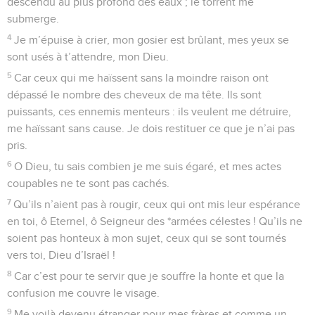
descendu au plus profond des eaux ; le torrent me
submerge.
4
Je m’épuise à crier, mon gosier est brûlant, mes yeux se
sont usés à t’attendre, mon Dieu.
5
Car ceux qui me haïssent sans la moindre raison ont
dépassé le nombre des cheveux de ma tête. Ils sont
puissants, ces ennemis menteurs : ils veulent me détruire,
me haïssant sans cause. Je dois restituer ce que je n’ai pas
pris.
6
O Dieu, tu sais combien je me suis égaré, et mes actes
coupables ne te sont pas cachés.
7
Qu’ils n’aient pas à rougir, ceux qui ont mis leur espérance
en toi, ô Eternel, ô Seigneur des *armées célestes ! Qu’ils ne
soient pas honteux à mon sujet, ceux qui se sont tournés
vers toi, Dieu d’Israël !
8
Car c’est pour te servir que je souffre la honte et que la
confusion me couvre le visage.
9
Me voilà devenu étranger pour mes frères et comme un