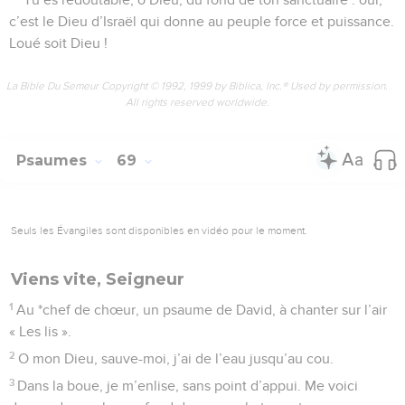
c’est le Dieu d’Israël qui donne au peuple force et puissance.
Loué soit Dieu !
La Bible Du Semeur Copyright © 1992, 1999 by Biblica, Inc.® Used by permission.
All rights reserved worldwide.
Psaumes
69
Seuls les Évangiles sont disponibles en vidéo pour le moment.
Viens vite, Seigneur
1
Au *chef de chœur, un psaume de David, à chanter sur l’air
« Les lis ».
2
O mon Dieu, sauve-moi, j’ai de l’eau jusqu’au cou.
3
Dans la boue, je m’enlise, sans point d’appui. Me voici