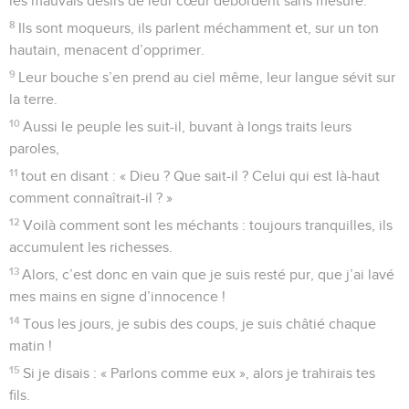
les mauvais désirs de leur cœur débordent sans mesure.
8
Ils sont moqueurs, ils parlent méchamment et, sur un ton
hautain, menacent d’opprimer.
9
Leur bouche s’en prend au ciel même, leur langue sévit sur
la terre.
10
Aussi le peuple les suit-il, buvant à longs traits leurs
paroles,
11
tout en disant : « Dieu ? Que sait-il ? Celui qui est là-haut
comment connaîtrait-il ? »
12
Voilà comment sont les méchants : toujours tranquilles, ils
accumulent les richesses.
13
Alors, c’est donc en vain que je suis resté pur, que j’ai lavé
mes mains en signe d’innocence !
14
Tous les jours, je subis des coups, je suis châtié chaque
matin !
15
Si je disais : « Parlons comme eux », alors je trahirais tes
fils.