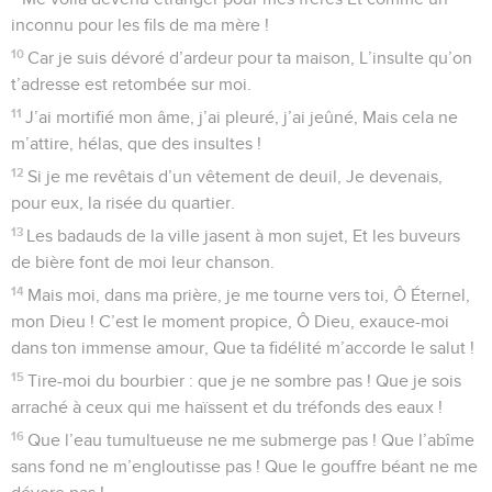
inconnu pour les fils de ma mère !
10
Car je suis dévoré d’ardeur pour ta maison, L’insulte qu’on
t’adresse est retombée sur moi.
11
J’ai mortifié mon âme, j’ai pleuré, j’ai jeûné, Mais cela ne
m’attire, hélas, que des insultes !
12
Si je me revêtais d’un vêtement de deuil, Je devenais,
pour eux, la risée du quartier.
13
Les badauds de la ville jasent à mon sujet, Et les buveurs
de bière font de moi leur chanson.
14
Mais moi, dans ma prière, je me tourne vers toi, Ô Éternel,
mon Dieu ! C’est le moment propice, Ô Dieu, exauce-moi
dans ton immense amour, Que ta fidélité m’accorde le salut !
15
Tire-moi du bourbier : que je ne sombre pas ! Que je sois
arraché à ceux qui me haïssent et du tréfonds des eaux !
16
Que l’eau tumultueuse ne me submerge pas ! Que l’abîme
sans fond ne m’engloutisse pas ! Que le gouffre béant ne me