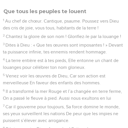
Que tous les peuples te louent
1
Au chef de chœur. Cantique, psaume. Poussez vers Dieu
des cris de joie, vous tous, habitants de la terre !
2
Chantez la gloire de son nom ! Glorifiez-le par la louange !
3
Dites à Dieu : « Que tes œuvres sont imposantes ! » Devant
ta puissance infinie, tes ennemis rendent hommage.
4
La terre entière est à tes pieds, Elle entonne un chant de
louanges pour célébrer ton nom glorieux.
5
Venez voir les œuvres de Dieu, Car son action est
merveilleuse En faveur des enfants des hommes.
6
Il a transformé la mer Rouge et l’a changée en terre ferme,
On a passé le fleuve à pied. Aussi nous exultons en lui
7
Car il gouverne pour toujours, Sa force domine le monde,
ses yeux surveillent les nations De peur que les impies ne
puissent s’élever avec arrogance.
8