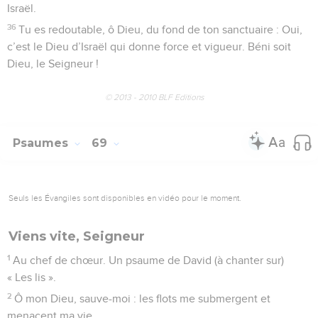
Israël.
36
Tu es redoutable, ô Dieu, du fond de ton sanctuaire : Oui,
c’est le Dieu d’Israël qui donne force et vigueur. Béni soit
Dieu, le Seigneur !
© 2013 - 2010 BLF Editions
Psaumes
69
Seuls les Évangiles sont disponibles en vidéo pour le moment.
Viens vite, Seigneur
1
Au chef de chœur. Un psaume de David (à chanter sur)
« Les lis ».
2
Ô mon Dieu, sauve-moi : les flots me submergent et
menacent ma vie.