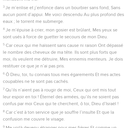
3
Je m’enlise et j’enfonce dans un bourbier sans fond, Sans
aucun point d’appui. Me voici descendu Au plus profond des
eaux ; le torrent me submerge.
4
Je m’épuise à crier, mon gosier est brûlant, Mes yeux se
sont usés à force de guetter le secours de mon Dieu.
5
Car ceux qui me haïssent sans cause ni raison Ont dépassé
le nombre des cheveux de ma tête. Ils sont plus forts que
moi, ils veulent me détruire, Mes ennemis menteurs. Je dois
restituer ce que je n’ai pas pris.
6
Ô Dieu, toi, tu connais tous mes égarements Et mes actes
coupables ne te sont pas cachés.
7
Qu’ils n’aient pas à rougir de moi, Ceux qui ont mis tout
leur espoir en toi ! Éternel des armées, qu’ils ne soient pas
confus par moi Ceux qui te cherchent, ô toi, Dieu d’Israël !
8
Car c’est à ton service que je souffre l’insulte Et que la
confusion me couvre le visage.
9
Me voilà devenu étranger pour mes frères Et comme un