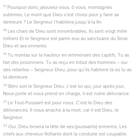
17
Pourquoi donc jalousez-vous, ô vous, montagnes
sublimes, Le mont que Dieu s’est choisi pour y faire sa
demeure ? Le Seigneur l’habitera jusqu’à la fin.
18
Les chars de Dieu sont innombrables, Ils sont vingt mille
milliers Et le Seigneur est parmi eux au sanctuaire du Sinaï.
Dieu et ses ennemis
19
Tu montas sur la hauteur en emmenant des captifs. Tu as
fait des prisonniers. Tu as reçu en tribut des hommes – oui
des rebelles – Seigneur Dieu, pour qu’ils habitent là où tu as
ta demeure.
20
Béni soit le Seigneur Dieu, c’est lui qui, jour après jour,
Nous porte et nous prend en charge, il est notre délivrance.
21
Le Tout-Puissant est pour nous. C’est le Dieu des
délivrances. Il nous arrache à la mort, car il est Dieu, le
Seigneur.
22
Oui, Dieu brisera la tête de ses (puissants) ennemis, Les
chefs aux cheveux flottants dont la conduite est coupable.