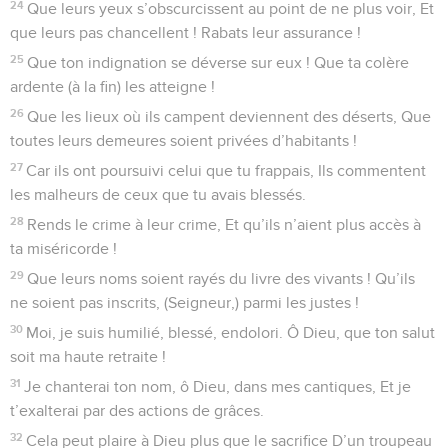
24
Que leurs yeux s’obscurcissent au point de ne plus voir, Et
que leurs pas chancellent ! Rabats leur assurance !
25
Que ton indignation se déverse sur eux ! Que ta colère
ardente (à la fin) les atteigne !
26
Que les lieux où ils campent deviennent des déserts, Que
toutes leurs demeures soient privées d’habitants !
27
Car ils ont poursuivi celui que tu frappais, Ils commentent
les malheurs de ceux que tu avais blessés.
28
Rends le crime à leur crime, Et qu’ils n’aient plus accès à
ta miséricorde !
29
Que leurs noms soient rayés du livre des vivants ! Qu’ils
ne soient pas inscrits, (Seigneur,) parmi les justes !
30
Moi, je suis humilié, blessé, endolori. Ô Dieu, que ton salut
soit ma haute retraite !
31
Je chanterai ton nom, ô Dieu, dans mes cantiques, Et je
t’exalterai par des actions de grâces.
32
Cela peut plaire à Dieu plus que le sacrifice D’un troupeau