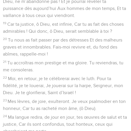
Dieu, ne m’abandonne pas ! Et je pourrai révéler ta
puissance dès aujourd’hui Aux hommes de mon temps, Et ta
vaillance à tous ceux qui viendront.
19
Car ta justice, ô Dieu, est infinie, Car tu as fait des choses
admirables ! Qui donc, ô Dieu, serait semblable à toi ?
20
Tu nous as fait passer par des détresses Et des malheurs
graves et innombrables. Fais-moi revivre et, du fond des
abîmes, rappelle-moi !
21
Tu accroîtras mon prestige et ma gloire. Tu reviendras, tu
me consoleras.
22
Moi, en retour, je te célébrerai avec le luth. Pour ta
fidélité, je te louerai, Je jouerai sur la harpe, Seigneur, mon
Dieu. Je te glorifierai, Saint d’Israël !
23
Mes lèvres, de joie, exulteront. Je veux psalmodier en ton
honneur, Car tu as racheté mon âme, (ô Dieu).
24
Ma langue redira, de jour en jour, tes œuvres de salut et ta
justice, Car ils sont confondus, tout honteux, ceux qui