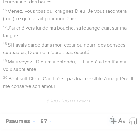
taureaux et des boucs.
16
Venez, vous tous qui craignez Dieu, Je vous raconterai
(tout) ce qu’il a fait pour mon âme.
17
J’ai crié vers lui de ma bouche, sa louange était sur ma
langue.
18
Si j’avais gardé dans mon cœur ou nourri des pensées
coupables, Dieu ne m’aurait pas écouté.
19
Mais voyez : Dieu m’a entendu, Et il a été attentif à ma
voix suppliante.
20
Béni soit Dieu ! Car il n’est pas inaccessible à ma prière, Il
me conserve son amour.
© 2013 - 2010 BLF Editions
Psaumes
67