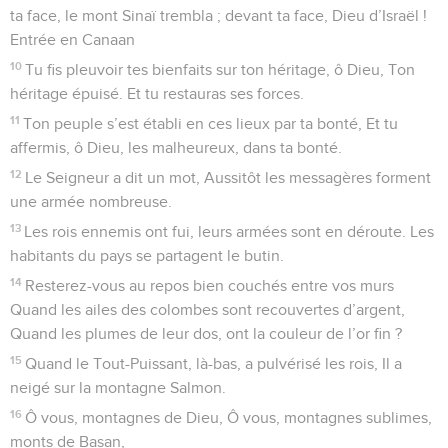
ta face, le mont Sinaï trembla ; devant ta face, Dieu d’Israël !
Entrée en Canaan
10
Tu fis pleuvoir tes bienfaits sur ton héritage, ô Dieu, Ton
héritage épuisé. Et tu restauras ses forces.
11
Ton peuple s’est établi en ces lieux par ta bonté, Et tu
affermis, ô Dieu, les malheureux, dans ta bonté.
12
Le Seigneur a dit un mot, Aussitôt les messagères forment
une armée nombreuse.
13
Les rois ennemis ont fui, leurs armées sont en déroute. Les
habitants du pays se partagent le butin.
14
Resterez-vous au repos bien couchés entre vos murs
Quand les ailes des colombes sont recouvertes d’argent,
Quand les plumes de leur dos, ont la couleur de l’or fin ?
15
Quand le Tout-Puissant, là-bas, a pulvérisé les rois, Il a
neigé sur la montagne Salmon.
16
Ô vous, montagnes de Dieu, Ô vous, montagnes sublimes,
monts de Basan,