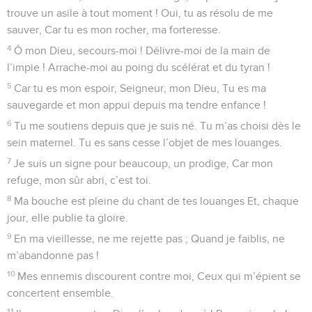
trouve un asile à tout moment ! Oui, tu as résolu de me
sauver, Car tu es mon rocher, ma forteresse.
4
Ô mon Dieu, secours-moi ! Délivre-moi de la main de
l’impie ! Arrache-moi au poing du scélérat et du tyran !
5
Car tu es mon espoir, Seigneur, mon Dieu, Tu es ma
sauvegarde et mon appui depuis ma tendre enfance !
6
Tu me soutiens depuis que je suis né. Tu m’as choisi dès le
sein maternel. Tu es sans cesse l’objet de mes louanges.
7
Je suis un signe pour beaucoup, un prodige, Car mon
refuge, mon sûr abri, c’est toi.
8
Ma bouche est pleine du chant de tes louanges Et, chaque
jour, elle publie ta gloire.
9
En ma vieillesse, ne me rejette pas ; Quand je faiblis, ne
m’abandonne pas !
10
Mes ennemis discourent contre moi, Ceux qui m’épient se
concertent ensemble.
11