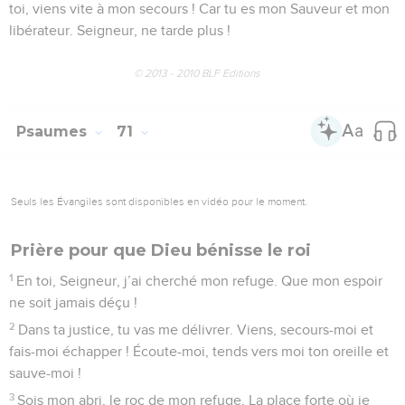
toi, viens vite à mon secours ! Car tu es mon Sauveur et mon
libérateur. Seigneur, ne tarde plus !
© 2013 - 2010 BLF Editions
Psaumes
71
Seuls les Évangiles sont disponibles en vidéo pour le moment.
Prière pour que Dieu bénisse le roi
1
En toi, Seigneur, j’ai cherché mon refuge. Que mon espoir
ne soit jamais déçu !
2
Dans ta justice, tu vas me délivrer. Viens, secours-moi et
fais-moi échapper ! Écoute-moi, tends vers moi ton oreille et
sauve-moi !
3
Sois mon abri, le roc de mon refuge, La place forte où je