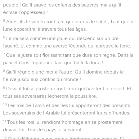
peuple ! Qu’il sauve les enfants des pauvres, mais qu’il
écrase l’oppresseur !
5
Alors, ils te vénéreront tant que durera le soleil, Tant que la
lune apparaîtra, à travers tous les âges.
6
Le roi sera comme une pluie qui descend sur un pré
fauché, Et comme une averse féconde qui abreuve la terre.
7
Que le juste soit florissant tant que dure son règne, Dans la
paix et dans l’opulence tant que brille la lune !
8
Qu’il règne d’une mer à l’autre, Qu’il domine depuis le
fleuve jusqu’aux confins du monde !
9
Devant lui se prosterneront ceux qui habitent le désert, Et
tous ses adversaires lécheront la poussière.
10
Les rois de Tarsis et des îles lui apporteront des présents.
Les souverains de l’Arabie lui présenteront leurs offrandes.
11
Tous les rois lui rendront hommage en se prosternant
devant lui. Tous les pays le serviront.
12
Car il délivrera le pauvre qui implorera son secours, Et