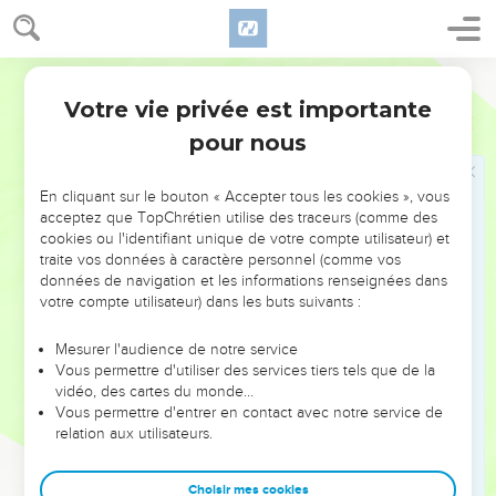
artisans du mal !
4
Comme une épée, ils affûtent leurs langues, Et ils
décochent leurs paroles amères comme des flèches !
Parole Vivante
5
Ils tirent en secret sur l’innocent, Ils le visent soudain, sans
Votre vie privée est importante
Psaumes
64
avoir peur.
pour nous
6
Ils s’enhardissent dans leurs mauvais propos, Ils se
concertent pour bien cacher leurs pièges, En se disant :
En cliquant sur le bouton « Accepter tous les cookies », vous
« Qui donc les trouvera ? »
acceptez que TopChrétien utilise des traceurs (comme des
cookies ou l'identifiant unique de votre compte utilisateur) et
7
Chacun combine un complot bien ourdi : « Nous voilà
traite vos données à caractère personnel (comme vos
prêts ! Notre plan est parfait ! » Le cœur de l’homme est un
données de navigation et les informations renseignées dans
votre compte utilisateur) dans les buts suivants :
gouffre profond.
8
Mais le Seigneur lance soudainement Sur eux ses flèches,
Mesurer l'audience de notre service
et les voilà frappés.
Vous permettre d'utiliser des services tiers tels que de la
vidéo, des cartes du monde…
9
Leur propre langue les a fait trébucher. Ceux qui les voient
Vous permettre d'entrer en contact avec notre service de
hochent contre eux la tête,
relation aux utilisateurs.
10
Et tous les hommes se mettent à trembler. Les gens
proclament : « C’est là l’œuvre de Dieu ! » Et ils méditent sur
Choisir mes cookies