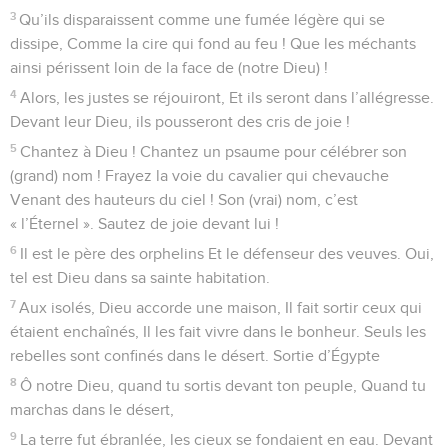
3
Qu’ils disparaissent comme une fumée légère qui se
dissipe, Comme la cire qui fond au feu ! Que les méchants
ainsi périssent loin de la face de (notre Dieu) !
4
Alors, les justes se réjouiront, Et ils seront dans l’allégresse.
Devant leur Dieu, ils pousseront des cris de joie !
5
Chantez à Dieu ! Chantez un psaume pour célébrer son
(grand) nom ! Frayez la voie du cavalier qui chevauche
Venant des hauteurs du ciel ! Son (vrai) nom, c’est
« l’Éternel ». Sautez de joie devant lui !
6
Il est le père des orphelins Et le défenseur des veuves. Oui,
tel est Dieu dans sa sainte habitation.
7
Aux isolés, Dieu accorde une maison, Il fait sortir ceux qui
étaient enchaînés, Il les fait vivre dans le bonheur. Seuls les
rebelles sont confinés dans le désert. Sortie d’Égypte
8
Ô notre Dieu, quand tu sortis devant ton peuple, Quand tu
marchas dans le désert,
9
La terre fut ébranlée, les cieux se fondaient en eau. Devant