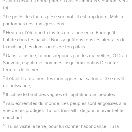
Car tu écoutes notre prière. Tous les mortels viendront vers
toi.
4
Le poids des fautes pèse sur moi : il est trop lourd, Mais tu
pardonnes nos transgressions.
5
Heureux l’élu que tu invites en ta présence Pour qu’il
habite dans tes parvis ! Nous y goûtons tous les bienfaits de
ta maison, Les dons sacrés de ton palais.
6
Dans ta justice, tu nous réponds par des merveilles, Ô Dieu
Sauveur, espoir des hommes jusqu’aux confins De notre
terre et de la mer.
7
Il établit fermement les montagnes par sa force. Il se revêt
de puissance,
8
Il calme le bruit des vagues et l’agitation des peuples.
9
Aux extrémités du monde, Les peuples sont angoissés à la
vue de tes prodiges. Tu fais tressaillir de joie le levant et le
couchant.
10
Tu as visité la terre, pour lui donner l’abondance, Tu la