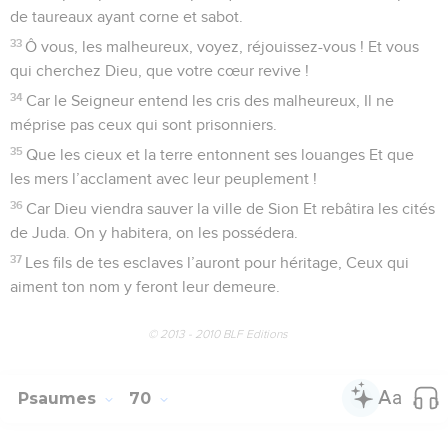
de taureaux ayant corne et sabot.
33
Ô vous, les malheureux, voyez, réjouissez-vous ! Et vous
qui cherchez Dieu, que votre cœur revive !
34
Car le Seigneur entend les cris des malheureux, Il ne
méprise pas ceux qui sont prisonniers.
35
Que les cieux et la terre entonnent ses louanges Et que
les mers l’acclament avec leur peuplement !
36
Car Dieu viendra sauver la ville de Sion Et rebâtira les cités
de Juda. On y habitera, on les possédera.
37
Les fils de tes esclaves l’auront pour héritage, Ceux qui
aiment ton nom y feront leur demeure.
© 2013 - 2010 BLF Editions
Psaumes
70