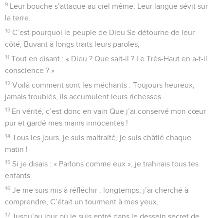
9
Leur bouche s’attaque au ciel même, Leur langue sévit sur
la terre.
10
C’est pourquoi le peuple de Dieu Se détourne de leur
côté, Buvant à longs traits leurs paroles,
11
Tout en disant : « Dieu ? Que sait-il ? Le Très-Haut en a-t-il
conscience ? »
12
Voilà comment sont les méchants : Toujours heureux,
jamais troublés, ils accumulent leurs richesses.
13
En vérité, c’est donc en vain Que j’ai conservé mon cœur
pur et gardé mes mains innocentes !
14
Tous les jours, je suis maltraité, je suis châtié chaque
matin !
15
Si je disais : « Parlons comme eux », je trahirais tous tes
enfants.
16
Je me suis mis à réfléchir : longtemps, j’ai cherché à
comprendre, C’était un tourment à mes yeux,
17
Jusqu’au jour où je suis entré dans le dessein secret de