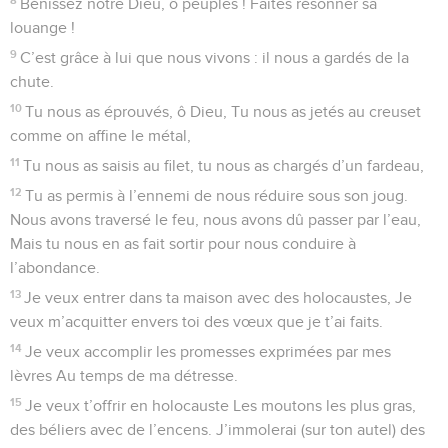
Bénissez notre Dieu, ô peuples ! Faites résonner sa
louange !
9
C’est grâce à lui que nous vivons : il nous a gardés de la
chute.
10
Tu nous as éprouvés, ô Dieu, Tu nous as jetés au creuset
comme on affine le métal,
11
Tu nous as saisis au filet, tu nous as chargés d’un fardeau,
12
Tu as permis à l’ennemi de nous réduire sous son joug.
Nous avons traversé le feu, nous avons dû passer par l’eau,
Mais tu nous en as fait sortir pour nous conduire à
l’abondance.
13
Je veux entrer dans ta maison avec des holocaustes, Je
veux m’acquitter envers toi des vœux que je t’ai faits.
14
Je veux accomplir les promesses exprimées par mes
lèvres Au temps de ma détresse.
15
Je veux t’offrir en holocauste Les moutons les plus gras,
des béliers avec de l’encens. J’immolerai (sur ton autel) des