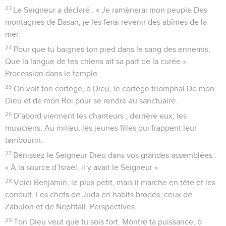
23
Le Seigneur a déclaré : « Je ramènerai mon peuple Des
montagnes de Basan, je les ferai revenir des abîmes de la
mer
24
Pour que tu baignes ton pied dans le sang des ennemis,
Que la langue de tes chiens ait sa part de la curée ».
Procession dans le temple
25
On voit ton cortège, ô Dieu, le cortège triomphal De mon
Dieu et de mon Roi pour se rendre au sanctuaire.
26
D’abord viennent les chanteurs ; derrière eux, les
musiciens, Au milieu, les jeunes filles qui frappent leur
tambourin.
27
Bénissez le Seigneur Dieu dans vos grandes assemblées :
« À la source d’Israël, il y avait le Seigneur ».
28
Voici Benjamin, le plus petit, mais il marche en tête et les
conduit, Les chefs de Juda en habits brodés, ceux de
Zabulon et de Nephtali. Perspectives
29
Ton Dieu veut que tu sois fort. Montre ta puissance, ô