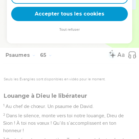
tout ce qu’il a fait.
11
Le juste met sa joie dans le Seigneur. Il se confie en lui :
Accepter tous les cookies
c’est son abri, Tous les cœurs droits (en lui) se glorifient.
Tout refuser
© 2013 - 2010 BLF Editions
Psaumes
65
Seuls les Évangiles sont disponibles en vidéo pour le moment.
Louange à Dieu le libérateur
1
Au chef de chœur. Un psaume de David.
2
Dans le silence, monte vers toi notre louange, Dieu de
Sion ! À toi nos vœux ! Qu’ils s’accomplissent en ton
honneur !
3