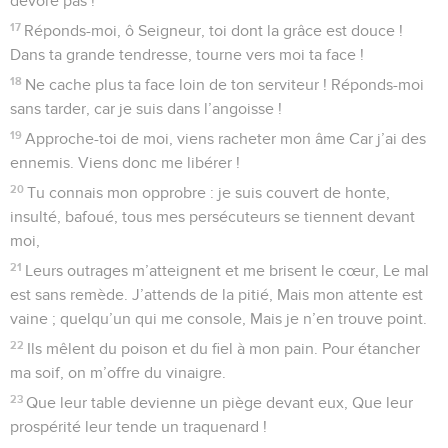
dévore pas !
17
Réponds-moi, ô Seigneur, toi dont la grâce est douce !
Dans ta grande tendresse, tourne vers moi ta face !
18
Ne cache plus ta face loin de ton serviteur ! Réponds-moi
sans tarder, car je suis dans l’angoisse !
19
Approche-toi de moi, viens racheter mon âme Car j’ai des
ennemis. Viens donc me libérer !
20
Tu connais mon opprobre : je suis couvert de honte,
insulté, bafoué, tous mes persécuteurs se tiennent devant
moi,
21
Leurs outrages m’atteignent et me brisent le cœur, Le mal
est sans remède. J’attends de la pitié, Mais mon attente est
vaine ; quelqu’un qui me console, Mais je n’en trouve point.
22
Ils mêlent du poison et du fiel à mon pain. Pour étancher
ma soif, on m’offre du vinaigre.
23
Que leur table devienne un piège devant eux, Que leur
prospérité leur tende un traquenard !