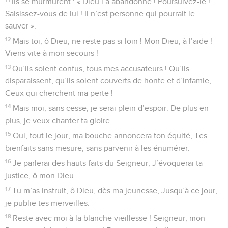
Ils se murmurent : « Dieu l’a abandonné ! Poursuivez-le !
Saisissez-vous de lui ! Il n’est personne qui pourrait le
sauver ».
12
Mais toi, ô Dieu, ne reste pas si loin ! Mon Dieu, à l’aide !
Viens vite à mon secours !
13
Qu’ils soient confus, tous mes accusateurs ! Qu’ils
disparaissent, qu’ils soient couverts de honte et d’infamie,
Ceux qui cherchent ma perte !
14
Mais moi, sans cesse, je serai plein d’espoir. De plus en
plus, je veux chanter ta gloire.
15
Oui, tout le jour, ma bouche annoncera ton équité, Tes
bienfaits sans mesure, sans parvenir à les énumérer.
16
Je parlerai des hauts faits du Seigneur, J’évoquerai ta
justice, ô mon Dieu.
17
Tu m’as instruit, ô Dieu, dès ma jeunesse, Jusqu’à ce jour,
je publie tes merveilles.
18
Reste avec moi à la blanche vieillesse ! Seigneur, mon