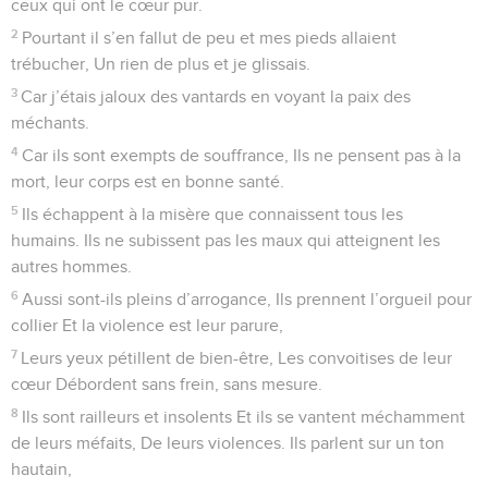
ceux qui ont le cœur pur.
2
Pourtant il s’en fallut de peu et mes pieds allaient
trébucher, Un rien de plus et je glissais.
3
Car j’étais jaloux des vantards en voyant la paix des
méchants.
4
Car ils sont exempts de souffrance, Ils ne pensent pas à la
mort, leur corps est en bonne santé.
5
Ils échappent à la misère que connaissent tous les
humains. Ils ne subissent pas les maux qui atteignent les
autres hommes.
6
Aussi sont-ils pleins d’arrogance, Ils prennent l’orgueil pour
collier Et la violence est leur parure,
7
Leurs yeux pétillent de bien-être, Les convoitises de leur
cœur Débordent sans frein, sans mesure.
8
Ils sont railleurs et insolents Et ils se vantent méchamment
de leurs méfaits, De leurs violences. Ils parlent sur un ton
hautain,