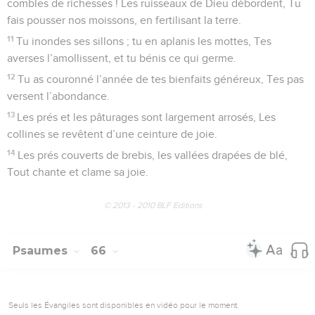
combles de richesses ! Les ruisseaux de Dieu débordent, Tu
fais pousser nos moissons, en fertilisant la terre.
11
Tu inondes ses sillons ; tu en aplanis les mottes, Tes
averses l’amollissent, et tu bénis ce qui germe.
12
Tu as couronné l’année de tes bienfaits généreux, Tes pas
versent l’abondance.
13
Les prés et les pâturages sont largement arrosés, Les
collines se revêtent d’une ceinture de joie.
14
Les prés couverts de brebis, les vallées drapées de blé,
Tout chante et clame sa joie.
© 2013 - 2010 BLF Editions
Psaumes
66
Seuls les Évangiles sont disponibles en vidéo pour le moment.