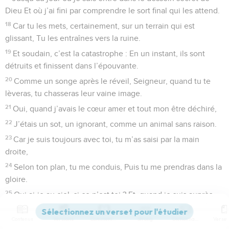
Dieu Et où j’ai fini par comprendre le sort final qui les attend.
18
Car tu les mets, certainement, sur un terrain qui est
glissant, Tu les entraînes vers la ruine.
19
Et soudain, c’est la catastrophe : En un instant, ils sont
détruits et finissent dans l’épouvante.
20
Comme un songe après le réveil, Seigneur, quand tu te
lèveras, tu chasseras leur vaine image.
21
Oui, quand j’avais le cœur amer et tout mon être déchiré,
22
J’étais un sot, un ignorant, comme un animal sans raison.
23
Car je suis toujours avec toi, tu m’as saisi par la main
droite,
24
Selon ton plan, tu me conduis, Puis tu me prendras dans la
gloire.
25
Qui ai-je au ciel, si ce n’est toi ? Et, quand je suis auprès
de toi, rien ne m’attire plus sur terre.
Contenus
Versions
Commentaires
Strong
Dictionnaire
26
Si ma chair et mon cœur défaillent, Dieu reste mon rocher,