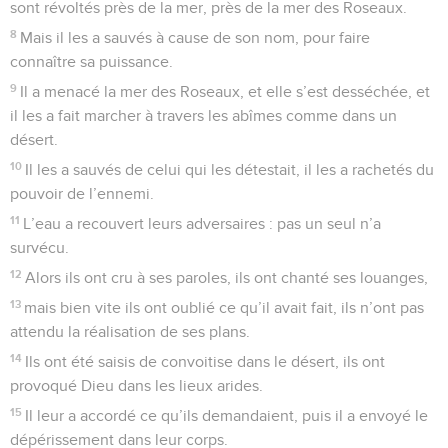
sont révoltés près de la mer, près de la mer des Roseaux.
8
Mais il les a sauvés à cause de son nom, pour faire
connaître sa puissance.
9
Il a menacé la mer des Roseaux, et elle s’est desséchée, et
il les a fait marcher à travers les abîmes comme dans un
désert.
10
Il les a sauvés de celui qui les détestait, il les a rachetés du
pouvoir de l’ennemi.
11
L’eau a recouvert leurs adversaires : pas un seul n’a
survécu.
12
Alors ils ont cru à ses paroles, ils ont chanté ses louanges,
13
mais bien vite ils ont oublié ce qu’il avait fait, ils n’ont pas
attendu la réalisation de ses plans.
14
Ils ont été saisis de convoitise dans le désert, ils ont
provoqué Dieu dans les lieux arides.
15
Il leur a accordé ce qu’ils demandaient, puis il a envoyé le
dépérissement dans leur corps.