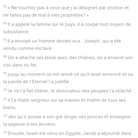
15
« Ne touchez pas à ceux que j’ai désignés par onction et
ne faites pas de mal à mes prophètes ! »
16
Il a appelé la famine sur le pays, il a coupé tout moyen de
subsistance.
17
Il a envoyé un homme devant eux : Joseph, qui a été
vendu comme esclave.
18
On a attaché ses pieds avec des chaînes, on a enserré son
cou dans du fer,
19
jusqu’au moment où est arrivé ce qu’il avait annoncé et où
la parole de l’Eternel l’a justifié :
20
le roi l’a fait libérer, le dominateur des peuples l’a relâché ;
21
il l’a établi seigneur sur sa maison et maître de tous ses
biens,
22
afin qu’il puisse à son gré diriger ses princes et enseigner
la sagesse à ses anciens.
23
Ensuite, Israël est venu en Egypte, Jacob a séjourné dans