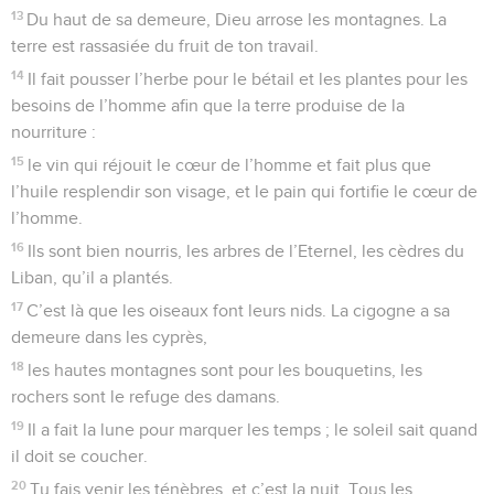
13
Du haut de sa demeure, Dieu arrose les montagnes. La
terre est rassasiée du fruit de ton travail.
14
Il fait pousser l’herbe pour le bétail et les plantes pour les
besoins de l’homme afin que la terre produise de la
nourriture :
15
le vin qui réjouit le cœur de l’homme et fait plus que
l’huile resplendir son visage, et le pain qui fortifie le cœur de
l’homme.
16
Ils sont bien nourris, les arbres de l’Eternel, les cèdres du
Liban, qu’il a plantés.
17
C’est là que les oiseaux font leurs nids. La cigogne a sa
demeure dans les cyprès,
18
les hautes montagnes sont pour les bouquetins, les
rochers sont le refuge des damans.
19
Il a fait la lune pour marquer les temps ; le soleil sait quand
il doit se coucher.
20
Tu fais venir les ténèbres, et c’est la nuit. Tous les