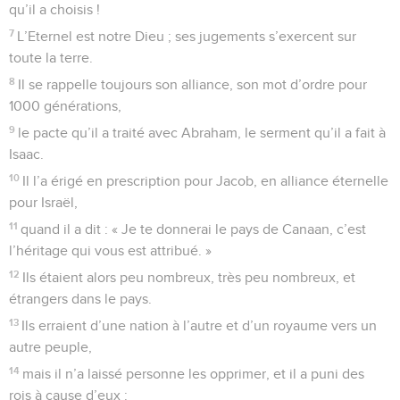
qu’il a choisis !
7
L’Eternel est notre Dieu ; ses jugements s’exercent sur
toute la terre.
8
Il se rappelle toujours son alliance, son mot d’ordre pour
1000 générations,
9
le pacte qu’il a traité avec Abraham, le serment qu’il a fait à
Isaac.
10
Il l’a érigé en prescription pour Jacob, en alliance éternelle
pour Israël,
11
quand il a dit : « Je te donnerai le pays de Canaan, c’est
l’héritage qui vous est attribué. »
12
Ils étaient alors peu nombreux, très peu nombreux, et
étrangers dans le pays.
13
Ils erraient d’une nation à l’autre et d’un royaume vers un
autre peuple,
14
mais il n’a laissé personne les opprimer, et il a puni des
rois à cause d’eux :