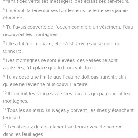
*Il fait des vents ses messagers, des éclairs ses serviteurs.
5
Il a établi la terre sur ses fondements : elle ne sera jamais
ébranlée.
6
Tu l’avais couverte de l’océan comme d’un vêtement, l’eau
recouvrait les montagnes ;
7
elle a fui à ta menace, elle s’est sauvée au son de ton
tonnerre.
8
Des montagnes se sont élevées, des vallées se sont
abaissées, à la place que tu leur avais fixée.
9
Tu as posé une limite que l’eau ne doit pas franchir, afin
qu’elle ne revienne plus couvrir la terre.
10
Il conduit les sources vers des torrents qui parcourent les
montagnes.
11
Tous les animaux sauvages y boivent, les ânes y étanchent
leur soif.
12
Les oiseaux du ciel nichent sur leurs rives et chantent
dans les feuillages.