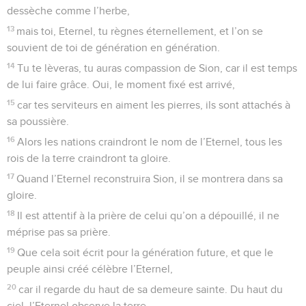
dessèche comme l’herbe,
13
mais toi, Eternel, tu règnes éternellement, et l’on se
souvient de toi de génération en génération.
14
Tu te lèveras, tu auras compassion de Sion, car il est temps
de lui faire grâce. Oui, le moment fixé est arrivé,
15
car tes serviteurs en aiment les pierres, ils sont attachés à
sa poussière.
16
Alors les nations craindront le nom de l’Eternel, tous les
rois de la terre craindront ta gloire.
17
Quand l’Eternel reconstruira Sion, il se montrera dans sa
gloire.
18
Il est attentif à la prière de celui qu’on a dépouillé, il ne
méprise pas sa prière.
19
Que cela soit écrit pour la génération future, et que le
peuple ainsi créé célèbre l’Eternel,
20
car il regarde du haut de sa demeure sainte. Du haut du
ciel, l’Eternel observe la terre