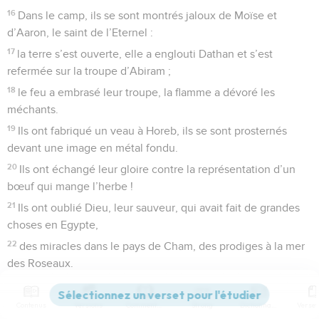
16
Dans le camp, ils se sont montrés jaloux de Moïse et
d’Aaron, le saint de l’Eternel :
17
la terre s’est ouverte, elle a englouti Dathan et s’est
refermée sur la troupe d’Abiram ;
18
le feu a embrasé leur troupe, la flamme a dévoré les
méchants.
19
Ils ont fabriqué un veau à Horeb, ils se sont prosternés
devant une image en métal fondu.
20
Ils ont échangé leur gloire contre la représentation d’un
bœuf qui mange l’herbe !
21
Ils ont oublié Dieu, leur sauveur, qui avait fait de grandes
choses en Egypte,
22
des miracles dans le pays de Cham, des prodiges à la mer
des Roseaux.
23
Il parlait de les exterminer, mais Moïse, celui qu’il avait
choisi, s’est tenu à la brèche devant lui pour détourner sa
Contenus
Versions
Commentaires
Strong
Dictionnaire
fureur et l’empêcher de les détruire.