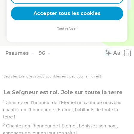
bien qu’ils m’aient vu agir.
10
Pendant 40 ans j’ai eu cette génération en dégoût et j’ai
Accepter tous les cookies
dit : « C’est un peuple dont le cœur s’égare, ils ne
connaissent pas mes voies. »
Tout refuser
11
Aussi, j’ai juré dans ma colère : « Ils n’entreront pas dans
mon repos ! »
Psaumes
96
Seuls les Évangiles sont disponibles en vidéo pour le moment.
Le Seigneur est roi. Joie sur toute la terre
1
Chantez en l’honneur de l’Eternel un cantique nouveau,
chantez en l’honneur de l’Eternel, habitants de toute la
terre !
2
Chantez en l’honneur de l’Eternel, bénissez son nom,
annoncez de jour en jour son salut !