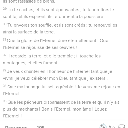
ils sont rassasiés de biens.
29
Tu te caches, et ils sont épouvantés ; tu leur retires le
souffle, et ils expirent, ils retournent à la poussière.
30
Tu envoies ton souffle, et ils sont créés ; tu renouvelles
ainsi la surface de la terre.
31
Que la gloire de l’Eternel dure éternellement ! Que
l’Eternel se réjouisse de ses œuvres !
32
Il regarde la terre, et elle tremble ; il touche les
montagnes, et elles fument.
33
Je veux chanter en l’honneur de l’Eternel tant que je
vivrai, je veux célébrer mon Dieu tant que j’existerai.
34
Que ma louange lui soit agréable ! Je veux me réjouir en
l’Eternel.
35
Que les pécheurs disparaissent de la terre et qu’il n’y ait
plus de méchants ! Bénis l’Eternel, mon âme ! Louez
l’Eternel !
Psaumes
105