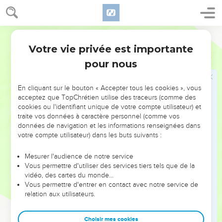
2
Allons au-devant de lui avec des louanges, faisons retentir
des chants en son honneur,
Segond 21
3
car l’Eternel est un grand Dieu, il est un grand roi au-dessus
Votre vie privée est importante
Psaumes
95
de tous les dieux.
pour nous
4
Il tient dans sa main les profondeurs de la terre, et les
sommets des montagnes sont à lui.
En cliquant sur le bouton « Accepter tous les cookies », vous
5
La mer est à lui : c’est lui qui l’a faite ; la terre aussi : ses
acceptez que TopChrétien utilise des traceurs (comme des
mains l’ont formée.
cookies ou l'identifiant unique de votre compte utilisateur) et
traite vos données à caractère personnel (comme vos
6
Venez, prosternons-nous et humilions-nous, plions le
données de navigation et les informations renseignées dans
genou devant l’Eternel, notre créateur,
votre compte utilisateur) dans les buts suivants :
7
car il est notre Dieu et nous sommes le peuple dont il est le
Mesurer l'audience de notre service
berger, le troupeau que sa main conduit. *Aujourd’hui, si
Vous permettre d'utiliser des services tiers tels que de la
vous entendez sa voix,
vidéo, des cartes du monde…
8
Vous permettre d'entrer en contact avec notre service de
n’endurcissez pas votre cœur comme à Meriba, comme lors
relation aux utilisateurs.
de la journée de Massa, dans le désert :
9
là vos ancêtres m’ont provoqué, ils m’ont mis à l’épreuve,
Choisir mes cookies