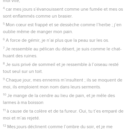
moi vite,
4
car mes jours s’évanouissent comme une fumée et mes os
sont enflammés comme un brasier.
5
Mon cœur est frappé et se dessèche comme l’herbe ; j’en
oublie même de manger mon pain.
6
A force de gémir, je n’ai plus que la peau sur les os.
7
Je ressemble au pélican du désert, je suis comme le chat-
huant des ruines.
8
Je suis privé de sommeil et je ressemble à l’oiseau resté
tout seul sur un toit.
9
Chaque jour, mes ennemis m’insultent ; ils se moquent de
moi, ils emploient mon nom dans leurs serments.
10
Je mange de la cendre au lieu de pain, et je mêle des
larmes à ma boisson
11
à cause de ta colère et de ta fureur. Oui, tu t’es emparé de
moi et m’as rejeté.
12
Mes jours déclinent comme l’ombre du soir, et je me