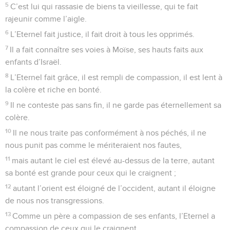
5
C’est lui qui rassasie de biens ta vieillesse, qui te fait
rajeunir comme l’aigle.
6
L’Eternel fait justice, il fait droit à tous les opprimés.
7
Il a fait connaître ses voies à Moïse, ses hauts faits aux
enfants d’Israël.
8
L’Eternel fait grâce, il est rempli de compassion, il est lent à
la colère et riche en bonté.
9
Il ne conteste pas sans fin, il ne garde pas éternellement sa
colère.
10
Il ne nous traite pas conformément à nos péchés, il ne
nous punit pas comme le mériteraient nos fautes,
11
mais autant le ciel est élevé au-dessus de la terre, autant
sa bonté est grande pour ceux qui le craignent ;
12
autant l’orient est éloigné de l’occident, autant il éloigne
de nous nos transgressions.
13
Comme un père a compassion de ses enfants, l’Eternel a
compassion de ceux qui le craignent,