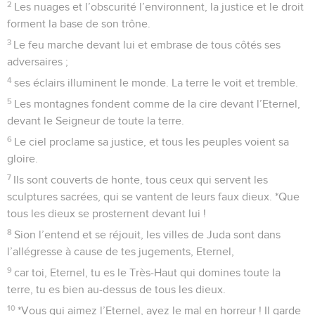
2
Les nuages et l’obscurité l’environnent, la justice et le droit
forment la base de son trône.
3
Le feu marche devant lui et embrase de tous côtés ses
adversaires ;
4
ses éclairs illuminent le monde. La terre le voit et tremble.
5
Les montagnes fondent comme de la cire devant l’Eternel,
devant le Seigneur de toute la terre.
6
Le ciel proclame sa justice, et tous les peuples voient sa
gloire.
7
Ils sont couverts de honte, tous ceux qui servent les
sculptures sacrées, qui se vantent de leurs faux dieux. *Que
tous les dieux se prosternent devant lui !
8
Sion l’entend et se réjouit, les villes de Juda sont dans
l’allégresse à cause de tes jugements, Eternel,
9
car toi, Eternel, tu es le Très-Haut qui domines toute la
terre, tu es bien au-dessus de tous les dieux.
10
*Vous qui aimez l’Eternel, ayez le mal en horreur ! Il garde