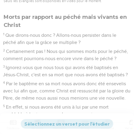
Seuls les Évangiles sont disponibles en vidéo pour le moment.
Morts par rapport au péché mais vivants en
Christ
1
Que dirons-nous donc ? Allons-nous persister dans le
péché afin que la grâce se multiplie ?
2
Certainement pas ! Nous qui sommes morts pour le péché,
comment pourrions-nous encore vivre dans le péché ?
3
Ignorez-vous que nous tous qui avons été baptisés en
Jésus-Christ, c'est en sa mort que nous avons été baptisés ?
4
Par le baptême en sa mort nous avons donc été ensevelis
avec lui afin que, comme Christ est ressuscité par la gloire du
Père, de même nous aussi nous menions une vie nouvelle.
5
En effet, si nous avons été unis à lui par une mort
semblable à la sienne, nous le serons aussi par une
résurrection semblable à la sienne.
Contenus
Versions
Commentaires
Strong
Dictionnaire
6
Nous savons que notre vieil homme a été crucifié avec lui