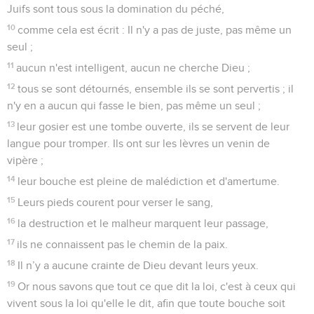
Juifs sont tous sous la domination du péché,
10
comme cela est écrit : Il n'y a pas de juste, pas même un
seul ;
11
aucun n'est intelligent, aucun ne cherche Dieu ;
12
tous se sont détournés, ensemble ils se sont pervertis ; il
n'y en a aucun qui fasse le bien, pas même un seul ;
13
leur gosier est une tombe ouverte, ils se servent de leur
langue pour tromper. Ils ont sur les lèvres un venin de
vipère ;
14
leur bouche est pleine de malédiction et d'amertume.
15
Leurs pieds courent pour verser le sang,
16
la destruction et le malheur marquent leur passage,
17
ils ne connaissent pas le chemin de la paix.
18
Il n’y a aucune crainte de Dieu devant leurs yeux.
19
Or nous savons que tout ce que dit la loi, c'est à ceux qui
vivent sous la loi qu'elle le dit, afin que toute bouche soit