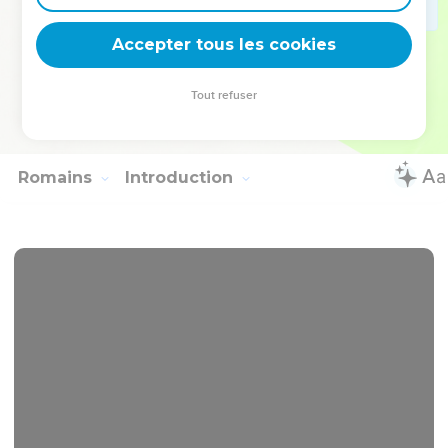
vivement entre eux. ]
30
Paul est resté deux années entières dans une maison qu'il
Accepter tous les cookies
avait louée. Il accueillait tous ceux qui venaient le voir.
31
Il prêchait le royaume de Dieu et enseignait ce qui
Tout refuser
concerne le Seigneur Jésus-Christ avec une pleine
assurance et sans obstacle.
Romains
Introduction