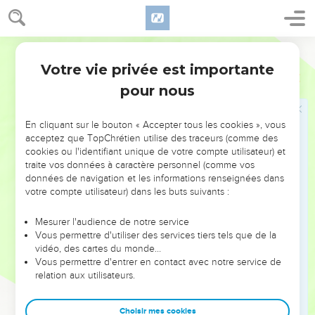
jusqu'au soir.
24
Les uns ont été convaincus par ce qu'il disait, les autres
n’ont pas cru.
Segond 21
25
Comme ils se retiraient en désaccord, Paul n'a ajouté que
Votre vie privée est importante
Actes
28
ces mots : « C'est avec raison que le Saint-Esprit a dit à nos
pour nous
ancêtres par l’intermédiaire du prophète Esaïe :
26
Va vers ce peuple et dis : ‘Vous aurez beau entendre,
En cliquant sur le bouton « Accepter tous les cookies », vous
vous ne comprendrez pas ; vous aurez beau regarder, vous
acceptez que TopChrétien utilise des traceurs (comme des
cookies ou l'identifiant unique de votre compte utilisateur) et
ne verrez pas.’
traite vos données à caractère personnel (comme vos
27
En effet, le cœur de ce peuple est devenu insensible ; ils
données de navigation et les informations renseignées dans
se sont bouché les oreilles et ils ont fermé les yeux de peur
votre compte utilisateur) dans les buts suivants :
que leurs yeux ne voient, que leurs oreilles n'entendent, que
Mesurer l'audience de notre service
leur cœur ne comprenne, de peur qu'ils ne se convertissent
Vous permettre d'utiliser des services tiers tels que de la
et que je ne les guérisse.
vidéo, des cartes du monde…
28
Vous permettre d'entrer en contact avec notre service de
Sachez donc que le salut de Dieu a été envoyé aux non-
relation aux utilisateurs.
Juifs, et eux, ils l'écouteront. »
29
[Lorsqu'il a dit cela, les Juifs sont partis en discutant
Choisir mes cookies