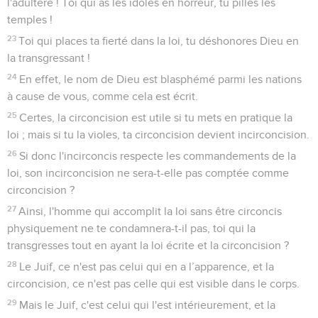
l'adultère ! Toi qui as les idoles en horreur, tu pilles les
temples !
23
Toi qui places ta fierté dans la loi, tu déshonores Dieu en
la transgressant !
24
En effet, le nom de Dieu est blasphémé parmi les nations
à cause de vous, comme cela est écrit.
25
Certes, la circoncision est utile si tu mets en pratique la
loi ; mais si tu la violes, ta circoncision devient incirconcision.
26
Si donc l'incirconcis respecte les commandements de la
loi, son incirconcision ne sera-t-elle pas comptée comme
circoncision ?
27
Ainsi, l'homme qui accomplit la loi sans être circoncis
physiquement ne te condamnera-t-il pas, toi qui la
transgresses tout en ayant la loi écrite et la circoncision ?
28
Le Juif, ce n'est pas celui qui en a l’apparence, et la
circoncision, ce n'est pas celle qui est visible dans le corps.
29
Mais le Juif, c'est celui qui l'est intérieurement, et la