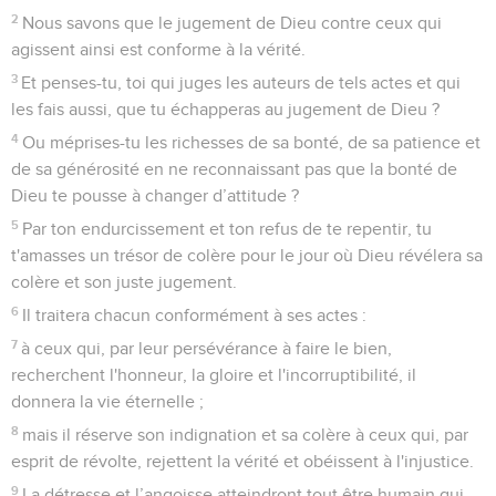
2
Nous savons que le jugement de Dieu contre ceux qui
agissent ainsi est conforme à la vérité.
3
Et penses-tu, toi qui juges les auteurs de tels actes et qui
les fais aussi, que tu échapperas au jugement de Dieu ?
4
Ou méprises-tu les richesses de sa bonté, de sa patience et
de sa générosité en ne reconnaissant pas que la bonté de
Dieu te pousse à changer d’attitude ?
5
Par ton endurcissement et ton refus de te repentir, tu
t'amasses un trésor de colère pour le jour où Dieu révélera sa
colère et son juste jugement.
6
Il traitera chacun conformément à ses actes :
7
à ceux qui, par leur persévérance à faire le bien,
recherchent l'honneur, la gloire et l'incorruptibilité, il
donnera la vie éternelle ;
8
mais il réserve son indignation et sa colère à ceux qui, par
esprit de révolte, rejettent la vérité et obéissent à l'injustice.
9
La détresse et l’angoisse atteindront tout être humain qui