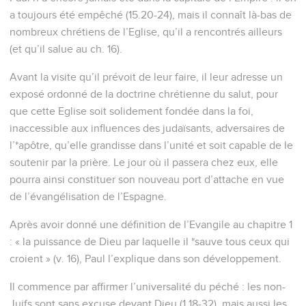
a toujours été empêché (15.20-24), mais il connaît là-bas de
nombreux chrétiens de l’Eglise, qu’il a rencontrés ailleurs
(et qu’il salue au ch. 16).
Avant la visite qu’il prévoit de leur faire, il leur adresse un
exposé ordonné de la doctrine chrétienne du salut, pour
que cette Eglise soit solidement fondée dans la foi,
inaccessible aux influences des judaïsants, adversaires de
l’*apôtre, qu’elle grandisse dans l’unité et soit capable de le
soutenir par la prière. Le jour où il passera chez eux, elle
pourra ainsi constituer son nouveau port d’attache en vue
de l’évangélisation de l’Espagne.
Après avoir donné une définition de l’Evangile au chapitre 1
: « la puissance de Dieu par laquelle il *sauve tous ceux qui
croient » (v. 16), Paul l’explique dans son développement.
Il commence par affirmer l’universalité du péché : les non-
Juifs sont sans excuse devant Dieu (1.18-32), mais aussi les