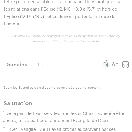
lettre par un ensemble de recommandations pratiques sur
les relations dans l’Eglise (12.1-16 ; 13.8 à 15.7) et hors de
l’Eglise (12.17 à 13.7) : elles doivent porter la marque de
l’amour.
La Bible Du Semeur Copyright © 1992, 1999 by Biblica, Inc.® Used by
permission. All rights reserved worldwide.
Romains
1
Seuls les Évangiles sont disponibles en vidéo pour le moment.
Salutation
1
De la part de Paul, serviteur de Jésus-Christ, appelé à être
apôtre, mis à part pour annoncer l'Evangile de Dieu.
2
– Cet Evangile, Dieu l’avait promis auparavant par ses