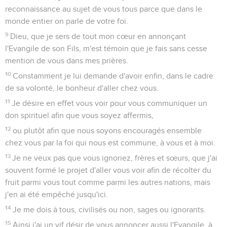
reconnaissance au sujet de vous tous parce que dans le
monde entier on parle de votre foi.
9
Dieu, que je sers de tout mon cœur en annonçant
l'Evangile de son Fils, m'est témoin que je fais sans cesse
mention de vous dans mes prières.
10
Constamment je lui demande d'avoir enfin, dans le cadre
de sa volonté, le bonheur d'aller chez vous.
11
Je désire en effet vous voir pour vous communiquer un
don spirituel afin que vous soyez affermis,
12
ou plutôt afin que nous soyons encouragés ensemble
chez vous par la foi qui nous est commune, à vous et à moi.
13
Je ne veux pas que vous ignoriez, frères et sœurs, que j'ai
souvent formé le projet d'aller vous voir afin de récolter du
fruit parmi vous tout comme parmi les autres nations, mais
j'en ai été empêché jusqu'ici.
14
Je me dois à tous, civilisés ou non, sages ou ignorants.
15
Ainsi j'ai un vif désir de vous annoncer aussi l'Evangile, à