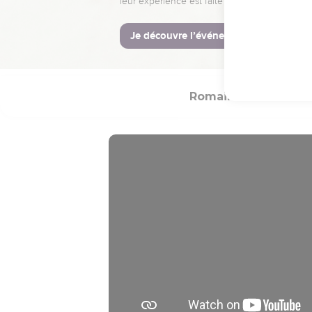
Et Paul demeura deux 
venaient vers lui,
31
prêchant le royaume d
hardiesse, sans empêc
Romains
Introdu