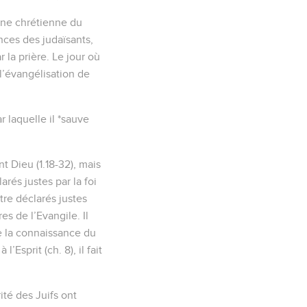
rine chrétienne du
nces des judaïsants,
r la prière. Le jour où
l’évangélisation de
r laquelle il *sauve
t Dieu (1.18-32), mais
arés justes par la foi
re déclarés justes
es de l’Evangile. Il
mme la connaissance du
l’Esprit (ch. 8), il fait
rité des Juifs ont