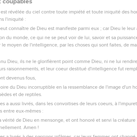
t coupables
 est révélée du ciel contre toute impiété et toute iniquité des 
s l'iniquité :
eut connaître de Dieu est manifeste parmi eux ; car Dieu le leur 
ion du monde, ce qui ne se peut voir de lui, savoir et sa puissanc
r le moyen de l'intelligence, par les choses qui sont faites, de ma
u Dieu, ils ne le glorifièrent point comme Dieu, ni ne lui rendire
urs raisonnements, et leur coeur destitué d'intelligence fut rempl
sont devenus fous,
gloire du Dieu incorruptible en la ressemblance de l'image d'un 
èdes et de reptiles.
es a aussi livrés, dans les convoitises de leurs coeurs, à l'impure
és entre eux-mêmes :
 vérité de Dieu en mensonge, et ont honoré et servi la créature p
rnellement. Amen !
es a livrés à des passions infâmes, car leurs femmes ont changé 