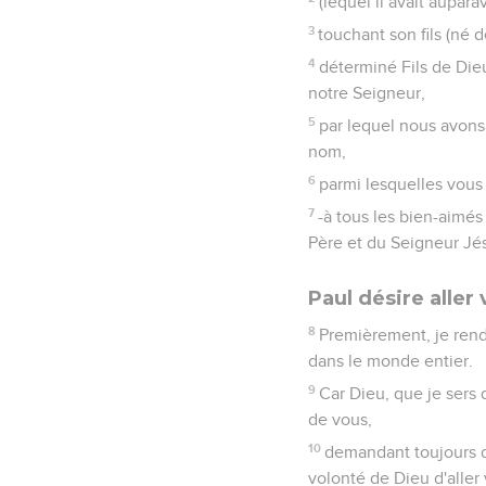
(lequel il avait aupar
3
touchant son fils (né 
4
déterminé Fils de Dieu
notre Seigneur,
5
par lequel nous avons 
nom,
6
parmi lesquelles vous 
7
-à tous les bien-aimés
Père et du Seigneur Jés
Paul désire aller
8
Premièrement, je rend
dans le monde entier.
9
Car Dieu, que je sers 
de vous,
10
demandant toujours da
volonté de Dieu d'aller 