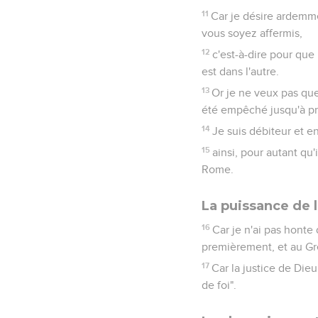
11
Car je désire ardemme
vous soyez affermis,
12
c'est-à-dire pour que
est dans l'autre.
13
Or je ne veux pas que
été empêché jusqu'à pré
14
Je suis débiteur et en
15
ainsi, pour autant qu'
Rome.
La puissance de 
16
Car je n'ai pas honte 
premièrement, et au Gr
17
Car la justice de Dieu 
de foi".