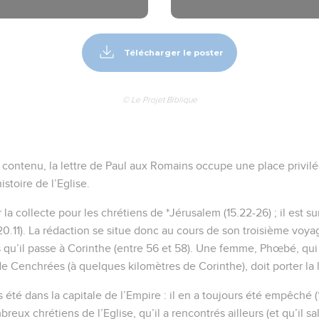
Télécharger le poster
© Le Projet Biblique
n contenu, la lettre de Paul aux Romains occupe une place privilé
istoire de l’Eglise.
la collecte pour les chrétiens de *Jérusalem (15.22-26) ; il est sur
20.11). La rédaction se situe donc au cours de son troisième voya
s qu’il passe à Corinthe (entre 56 et 58). Une femme, Phœbé, qui
de Cenchrées (à quelques kilomètres de Corinthe), doit porter la l
 été dans la capitale de l’Empire : il en a toujours été empêché (1
eux chrétiens de l’Eglise, qu’il a rencontrés ailleurs (et qu’il sal