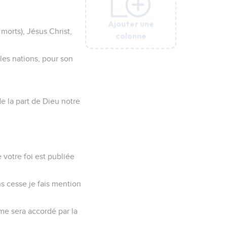
Ajouter une
Ajouter une
Ajouter une
Ajouter une
Ajouter une
 morts), Jésus Christ,
colonne
colonne
colonne
colonne
colonne
 les nations, pour son
de la part de Dieu notre
 votre foi est publiée
ns cesse je fais mention
me sera accordé par la