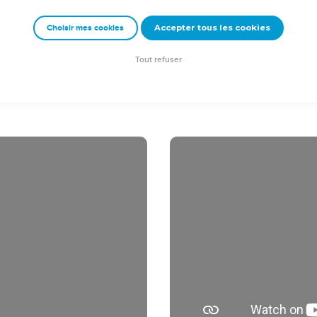
ans entiers dans un logement qu'il avait loué pour lui, et il rece
Accepter tous les cookies
Choisir mes cookies
e Dieu et enseignant les choses qui regardent le Seigneur Jésu
hement.
Tout refuser
ction