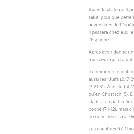
Avant la visite qu’il 
salut, pour que cette 
adversaires de l’*apôtr
il passera chez eux, e
l’Espagne.
Après avoir donné une 
tous ceux qui croient 
Il commence par affirm
aussi les *Juifs (2.17-
(3.21-31). Ainsi le f
qu’en Christ (ch. 5). 
clarifie, en particulie
péché (7.1-12), mais c’e
de nous des fils de Di
Les chapitres 9 à 11 so