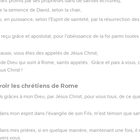
avant promis par ses prophètes dans de saintes écritures),
de la semence de David, selon la chair,
, en puissance, selon l'Esprit de sainteté, par la résurrection des
reçu grâce et apostolat, pour l'obéissance de la foi parmi toutes
aussi, vous êtes des appelés de Jésus Christ,
 de Dieu qui sont à Rome, saints appelés : Grâce et paix à vous, 
us Christ !
 voir les chrétiens de Rome
s grâces à mon Dieu, par Jésus Christ, pour vous tous, de ce que
dans mon esprit dans l'évangile de son Fils, m'est témoin que sa
ns mes prières, si en quelque manière, maintenant une fois, il 
vers vous.