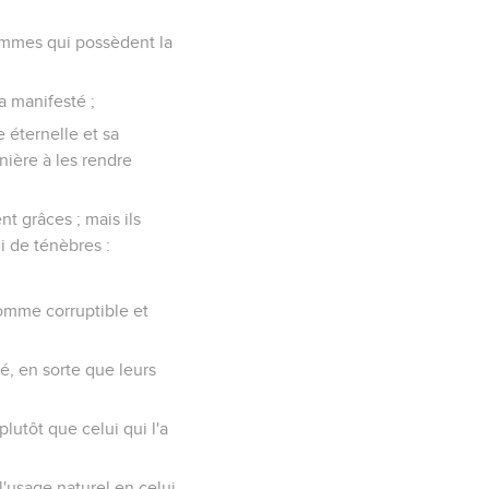
hommes qui possèdent la
a manifesté ;
e éternelle et sa
nière à les rendre
nt grâces ; mais ils
i de ténèbres :
homme corruptible et
té, en sorte que leurs
lutôt que celui qui l'a
l'usage naturel en celui