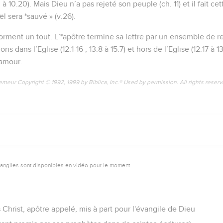
 à 10.20). Mais Dieu n’a pas rejeté son peuple (ch. 11) et il fait c
l sera *sauvé » (v.26).
 forment un tout. L’*apôtre termine sa lettre par un ensemble d
ons dans l’Eglise (12.1-16 ; 13.8 à 15.7) et hors de l’Eglise (12.17 à 1
’amour.
emeur Copyright © 1992, 1999 by Biblica, Inc.® Used by permission. All rights reser
vangiles sont disponibles en vidéo pour le moment.
 Christ, apôtre appelé, mis à part pour l'évangile de Dieu