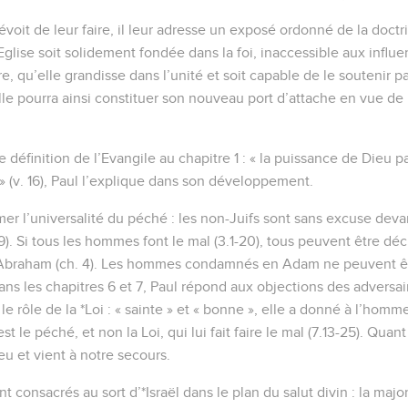
prévoit de leur faire, il leur adresse un exposé ordonné de la doct
Eglise soit solidement fondée dans la foi, inaccessible aux influe
e, qu’elle grandisse dans l’unité et soit capable de le soutenir pa
lle pourra ainsi constituer son nouveau port d’attache en vue de 
définition de l’Evangile au chapitre 1 : « la puissance de Dieu pa
» (v. 16), Paul l’explique dans son développement.
er l’universalité du péché : les non-Juifs sont sans excuse devan
29). Si tous les hommes font le mal (3.1-20), tous peuvent être décl
ut *Abraham (ch. 4). Les hommes condamnés en Adam ne peuvent êt
Dans les chapitres 6 et 7, Paul répond aux objections des adversair
r, le rôle de la *Loi : « sainte » et « bonne », elle a donné à l’ho
st le péché, et non la Loi, qui lui fait faire le mal (7.13-25). Quant à 
eu et vient à notre secours.
nt consacrés au sort d’*Israël dans le plan du salut divin : la majo