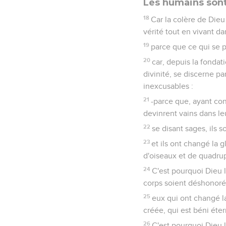
Les humains son
18
Car la colère de Dieu
vérité tout en vivant dan
19
parce que ce qui se p
20
car, depuis la fondat
divinité, se discerne pa
inexcusables :
21
-parce que, ayant conn
devinrent vains dans le
22
se disant sages, ils 
23
et ils ont changé la 
d'oiseaux et de quadrup
24
C'est pourquoi Dieu l
corps soient déshonor
25
eux qui ont changé la
créée, qui est béni éte
26
C'est pourquoi Dieu l