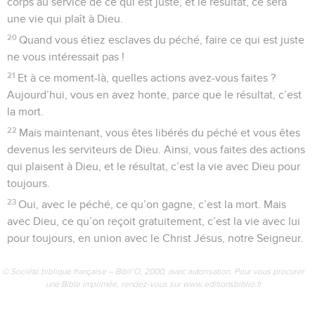
corps au service de ce qui est juste, et le résultat, ce sera
une vie qui plaît à Dieu.
20
Quand vous étiez esclaves du péché, faire ce qui est juste
ne vous intéressait pas !
21
Et à ce moment-là, quelles actions avez-vous faites ?
Aujourd’hui, vous en avez honte, parce que le résultat, c’est
la mort.
22
Mais maintenant, vous êtes libérés du péché et vous êtes
devenus les serviteurs de Dieu. Ainsi, vous faites des actions
qui plaisent à Dieu, et le résultat, c’est la vie avec Dieu pour
toujours.
23
Oui, avec le péché, ce qu’on gagne, c’est la mort. Mais
avec Dieu, ce qu’on reçoit gratuitement, c’est la vie avec lui
pour toujours, en union avec le Christ Jésus, notre Seigneur.
© Société biblique française – Bibli’O, 2000, avec autorisation. Pour vous procurer
une Bible imprimée, rendez-vous sur www.editionsbiblio.fr