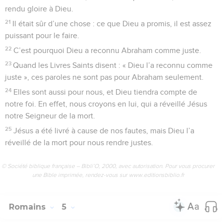
rendu gloire à Dieu.
21
Il était sûr d’une chose : ce que Dieu a promis, il est assez
puissant pour le faire.
22
C’est pourquoi Dieu a reconnu Abraham comme juste.
23
Quand les Livres Saints disent : « Dieu l’a reconnu comme
juste », ces paroles ne sont pas pour Abraham seulement.
24
Elles sont aussi pour nous, et Dieu tiendra compte de
notre foi. En effet, nous croyons en lui, qui a réveillé Jésus
notre Seigneur de la mort.
25
Jésus a été livré à cause de nos fautes, mais Dieu l’a
réveillé de la mort pour nous rendre justes.
© Société biblique française – Bibli’O, 2000, avec autorisation. Pour vous procurer
une Bible imprimée, rendez-vous sur www.editionsbiblio.fr
Romains
5