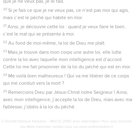
que je ne veux pas, je le fais.
20
Si je fais ce que je ne veux pas, ce n’est pas moi qui agis,
mais c’est le péché qui habite en moi.
21
Ainsi, je découvre cette loi : quand je veux faire le bien,
c’est le mal qui se présente à moi.
22
Au fond de moi-même, la loi de Dieu me plaît.
23
Mais je trouve dans mon corps une autre loi, elle lutte
contre la loi avec laquelle mon intelligence est d’accord.
Cette loi me fait prisonnier de la loi du péché qui est en moi.
24
Me voilà bien malheureux ! Qui va me libérer de ce corps
qui me conduit vers la mort ?
25
Remercions Dieu par Jésus-Christ notre Seigneur ! Ainsi,
avec mon intelligence, j’accepte la loi de Dieu, mais avec ma
faiblesse, j’obéis à la loi du péché.
© Société biblique française – Bibli’O, 2000, avec autorisation. Pour vous procurer
une Bible imprimée, rendez-vous sur www.editionsbiblio.fr