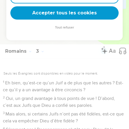
Dieu et non de la loi écrite. Le vrai Juif ne reçoit pas sa
Accepter tous les cookies
louange des gens, il la reçoit de Dieu.
© Société biblique française – Bibli’O, 2000, avec autorisation. Pour vous procurer
Tout refuser
une Bible imprimée, rendez-vous sur www.editionsbiblio.fr
Romains
3
Seuls les Évangiles sont disponibles en vidéo pour le moment.
1
Eh bien, qu’est-ce qu’un Juif a de plus que les autres ? Est-
ce qu’il y a un avantage à être circoncis ?
2
Oui, un grand avantage à tous points de vue ! D’abord,
c’est aux Juifs que Dieu a confié ses paroles.
3
Mais alors, si certains Juifs n’ont pas été fidèles, est-ce que
cela va empêcher Dieu d’être fidèle ?
4