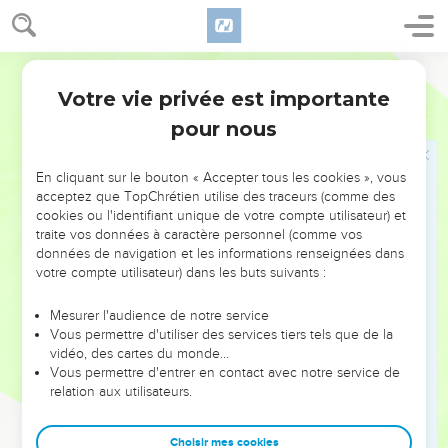
là, tu enlèves à Dieu son honneur.
24
En effet, dans les Livres Saints on lit : « À cause de vous,
ceux qui ne sont pas juifs insultent le nom de Dieu. »
Parole de Vie
25
C’est vrai, quand tu fais ce que la loi demande, la
Votre vie privée est importante
Romains
2
circoncision est utile. Mais quand tu n’obéis pas à la loi,
pour nous
même si tu es circoncis, tu es comme un homme qui n’est
pas circoncis.
En cliquant sur le bouton « Accepter tous les cookies », vous
26
Supposons ceci : un homme n’est pas circoncis, mais il
acceptez que TopChrétien utilise des traceurs (comme des
obéit à la loi de Dieu. Est-ce que Dieu ne va pas faire comme
cookies ou l'identifiant unique de votre compte utilisateur) et
traite vos données à caractère personnel (comme vos
s’il était circoncis ?
données de navigation et les informations renseignées dans
27
Cet homme-là n’est pas circoncis dans son corps, mais il
votre compte utilisateur) dans les buts suivants :
obéit à la loi. Eh bien, c’est lui qui te jugera, toi qui n’obéis
pas à la loi. Et pourtant, tu as la loi écrite et la circoncision !
Mesurer l'audience de notre service
Vous permettre d'utiliser des services tiers tels que de la
28
Non, le vrai Juif, ce n’est pas celui qui se conduit
vidéo, des cartes du monde…
extérieurement comme un Juif, et la vraie circoncision, ce
Vous permettre d'entrer en contact avec notre service de
relation aux utilisateurs.
n’est pas la marque faite sur le corps.
29
Le vrai Juif, c’est celui qui est juif au-dedans, et la vraie
Choisir mes cookies
circoncision, c’est celle du cœur. Elle vient de l’Esprit de