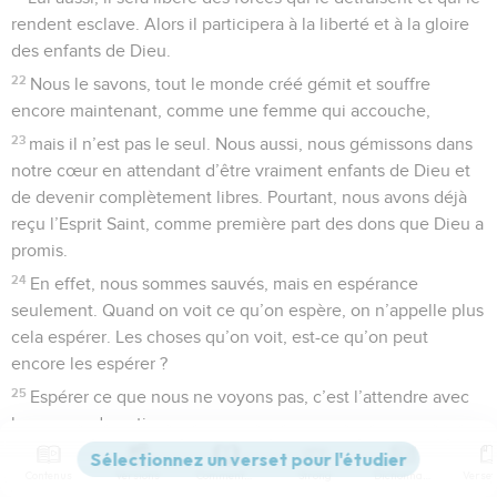
rendent esclave. Alors il participera à la liberté et à la gloire
des enfants de Dieu.
22
Nous le savons, tout le monde créé gémit et souffre
encore maintenant, comme une femme qui accouche,
23
mais il n’est pas le seul. Nous aussi, nous gémissons dans
notre cœur en attendant d’être vraiment enfants de Dieu et
de devenir complètement libres. Pourtant, nous avons déjà
reçu l’Esprit Saint, comme première part des dons que Dieu a
promis.
24
En effet, nous sommes sauvés, mais en espérance
seulement. Quand on voit ce qu’on espère, on n’appelle plus
cela espérer. Les choses qu’on voit, est-ce qu’on peut
encore les espérer ?
25
Espérer ce que nous ne voyons pas, c’est l’attendre avec
beaucoup de patience.
26
De plus, l’Esprit Saint aussi vient nous aider, nous qui
Contenus
Versions
Commentaires
Strong
Dictionnaire
sommes faibles. Nous ne savons pas prier comme il faut.