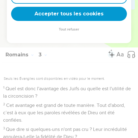
28
Le Juif, ce n'est pas celui qui en a l’apparence, et la
circoncision, ce n'est pas celle qui est visible dans le corps.
Accepter tous les cookies
29
Mais le Juif, c'est celui qui l'est intérieurement, et la
circoncision, c'est celle du cœur, accomplie par l'Esprit et
Tout refuser
non par la loi écrite. La louange que reçoit ce Juif ne vient
pas des hommes, mais de Dieu.
Romains
3
Seuls les Évangiles sont disponibles en vidéo pour le moment.
1
Quel est donc l'avantage des Juifs ou quelle est l'utilité de
la circoncision ?
2
Cet avantage est grand de toute manière. Tout d'abord,
c’est à eux que les paroles révélées de Dieu ont été
confiées.
3
Que dire si quelques-uns n'ont pas cru ? Leur incrédulité
annulera-t-elle la fidélité de Dieu ?