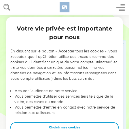
21
Toi donc qui enseignes les autres, tu ne t'enseignes pas
toi-même ! Toi qui prêches de ne pas voler, tu voles !
22
Toi qui dis de ne pas commettre d'adultère, tu commets
Segond 21
l'adultère ! Toi qui as les idoles en horreur, tu pilles les
Votre vie privée est importante
Romains
2
temples !
pour nous
23
Toi qui places ta fierté dans la loi, tu déshonores Dieu en
la transgressant !
En cliquant sur le bouton « Accepter tous les cookies », vous
24
En effet, le nom de Dieu est blasphémé parmi les nations
acceptez que TopChrétien utilise des traceurs (comme des
cookies ou l'identifiant unique de votre compte utilisateur) et
à cause de vous, comme cela est écrit.
traite vos données à caractère personnel (comme vos
25
Certes, la circoncision est utile si tu mets en pratique la
données de navigation et les informations renseignées dans
loi ; mais si tu la violes, ta circoncision devient incirconcision.
votre compte utilisateur) dans les buts suivants :
26
Si donc l'incirconcis respecte les commandements de la
Mesurer l'audience de notre service
loi, son incirconcision ne sera-t-elle pas comptée comme
Vous permettre d'utiliser des services tiers tels que de la
circoncision ?
vidéo, des cartes du monde…
Vous permettre d'entrer en contact avec notre service de
27
Ainsi, l'homme qui accomplit la loi sans être circoncis
relation aux utilisateurs.
physiquement ne te condamnera-t-il pas, toi qui la
transgresses tout en ayant la loi écrite et la circoncision ?
Choisir mes cookies