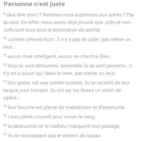
Personne n'est juste
9
Que dire donc ? Sommes-nous supérieurs aux autres ? Pas
du tout. En effet, nous avons déjà prouvé que Juifs et non-
Juifs sont tous sous la domination du péché,
10
comme cela est écrit : Il n'y a pas de juste, pas même un
seul ;
11
aucun n'est intelligent, aucun ne cherche Dieu ;
12
tous se sont détournés, ensemble ils se sont pervertis ; il
n'y en a aucun qui fasse le bien, pas même un seul ;
13
leur gosier est une tombe ouverte, ils se servent de leur
langue pour tromper. Ils ont sur les lèvres un venin de
vipère ;
14
leur bouche est pleine de malédiction et d'amertume.
15
Leurs pieds courent pour verser le sang,
16
la destruction et le malheur marquent leur passage,
17
ils ne connaissent pas le chemin de la paix.