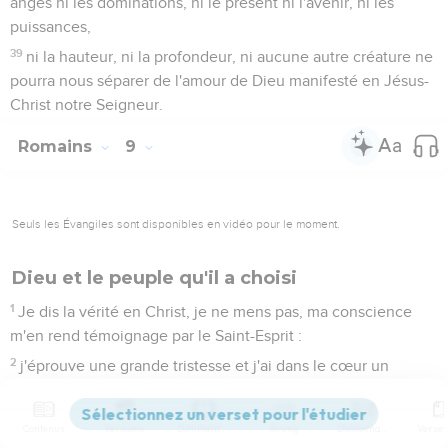
anges ni les dominations, ni le présent ni l'avenir, ni les
puissances,
39
ni la hauteur, ni la profondeur, ni aucune autre créature ne
pourra nous séparer de l'amour de Dieu manifesté en Jésus-
Christ notre Seigneur.
Romains
9
Seuls les Évangiles sont disponibles en vidéo pour le moment.
Dieu et le peuple qu'il a choisi
1
Je dis la vérité en Christ, je ne mens pas, ma conscience
m'en rend témoignage par le Saint-Esprit :
2
j'éprouve une grande tristesse et j'ai dans le cœur un
chagrin continuel.
3
Oui, je voudrais être moi-même maudit et séparé de Christ
Contenus
Versions
Commentaires
Strong
Dictionnaire
pour mes frères, mes propres compatriotes,