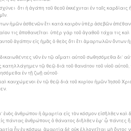
ισχύνει· ὅτι ἡ ἀγάπη τοῦ θεοῦ ἐκκέχυται ἐν ταῖς καρδίαι
μῖν.
ντων ἡμῶν ἀσθενῶν ἔτι κατὰ καιρὸν ὑπὲρ ἀσεβῶν ἀπέθαν
αίου τις ἀποθανεῖται· ὑπὲρ γὰρ τοῦ ἀγαθοῦ τάχα τις καὶ
ἑαυτοῦ ἀγάπην εἰς ἡμᾶς ὁ θεὸς ὅτι ἔτι ἁμαρτωλῶν ὄντων 
ικαιωθέντες νῦν ἐν τῷ αἵματι αὐτοῦ σωθησόμεθα δι’ αὐτ
ες κατηλλάγημεν τῷ θεῷ διὰ τοῦ θανάτου τοῦ υἱοῦ αὐτοῦ
σόμεθα ἐν τῇ ζωῇ αὐτοῦ·
καὶ καυχώμενοι ἐν τῷ θεῷ διὰ τοῦ κυρίου ἡμῶν Ἰησοῦ Χριστ
εν.
’ ἑνὸς ἀνθρώπου ἡ ἁμαρτία εἰς τὸν κόσμον εἰσῆλθεν καὶ 
 εἰς πάντας ἀνθρώπους ὁ θάνατος διῆλθεν ἐφ’ ᾧ πάντες
ρτία ἦν ἐν κόσμῳ, ἁμαρτία δὲ οὐκ ἐλλογεῖται μὴ ὄντος ν