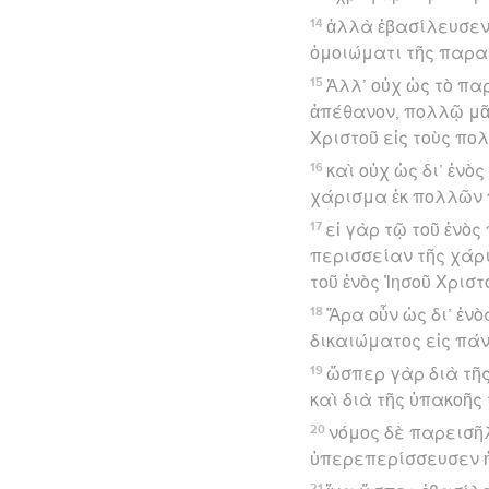
14
ἀλλὰ ἐβασίλευσεν 
ὁμοιώματι τῆς παραβ
15
Ἀλλ’ οὐχ ὡς τὸ πα
ἀπέθανον, πολλῷ μᾶλ
Χριστοῦ εἰς τοὺς πο
16
καὶ οὐχ ὡς δι’ ἑνὸ
χάρισμα ἐκ πολλῶν
17
εἰ γὰρ τῷ τοῦ ἑνὸ
περισσείαν τῆς χάρι
τοῦ ἑνὸς Ἰησοῦ Χριστ
18
Ἄρα οὖν ὡς δι’ ἑν
δικαιώματος εἰς πάν
19
ὥσπερ γὰρ διὰ τῆς
καὶ διὰ τῆς ὑπακοῆς 
20
νόμος δὲ παρεισῆ
ὑπερεπερίσσευσεν ἡ
21