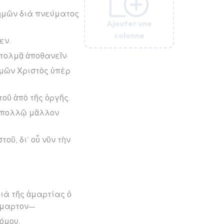
ς ἡμῶν διὰ πνεύματος
Ajouter une
Ajouter une
Ajouter une
Ajouter une
Ajouter une
Ajouter une
colonne
colonne
colonne
colonne
colonne
colonne
εν.
 τολμᾷ ἀποθανεῖν·
ἡμῶν Χριστὸς ὑπὲρ
οῦ ἀπὸ τῆς ὀργῆς.
, πολλῷ μᾶλλον
οῦ, δι’ οὗ νῦν τὴν
διὰ τῆς ἁμαρτίας ὁ
 ἥμαρτον—
όμου,