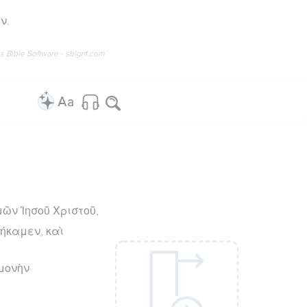
ν.
os Bible Software - sblgnt.com
μῶν Ἰησοῦ Χριστοῦ,
τήκαμεν, καὶ
ομονὴν