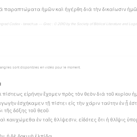
τὰ παραπτώματα ἡμῶν καὶ ἠγέρθη διὰ τὴν δικαίωσιν ἡμῶ
rad Codex - tanach.us --- Grec : © 2010 by the Society of Biblical Literature and Log
vangiles sont disponibles en vidéo pour le moment.
u
κ πίστεως εἰρήνην ἔχομεν πρὸς τὸν θεὸν διὰ τοῦ κυρίου ἡ
αγωγὴν ἐσχήκαμεν τῇ πίστει εἰς τὴν χάριν ταύτην ἐν ᾗ ἑσ
 τῆς δόξης τοῦ θεοῦ·
καὶ καυχώμεθα ἐν ταῖς θλίψεσιν, εἰδότες ὅτι ἡ θλῖψις ὑπ
ν, ἡ δὲ δοκιμὴ ἐλπίδα.