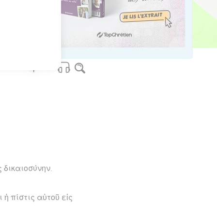
.
os Bible Software - sblgnt.com
 δικαιοσύνην.
 ἡ πίστις αὐτοῦ εἰς