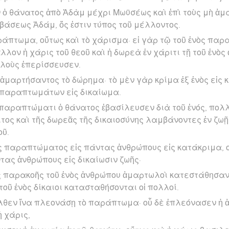
ὁ θάνατος ἀπὸ Ἀδὰμ μέχρι Μωϋσέως καὶ ἐπὶ τοὺς μὴ ἁμ
άσεως Ἀδάμ, ὅς ἐστιν τύπος τοῦ μέλλοντος.
ράπτωμα, οὕτως καὶ τὸ χάρισμα· εἰ γὰρ τῷ τοῦ ἑνὸς παρ
λον ἡ χάρις τοῦ θεοῦ καὶ ἡ δωρεὰ ἐν χάριτι τῇ τοῦ ἑνὸς
λλοὺς ἐπερίσσευσεν.
ς ἁμαρτήσαντος τὸ δώρημα· τὸ μὲν γὰρ κρίμα ἐξ ἑνὸς εἰς 
 παραπτωμάτων εἰς δικαίωμα.
ς παραπτώματι ὁ θάνατος ἐβασίλευσεν διὰ τοῦ ἑνός, πολ
τος καὶ τῆς δωρεᾶς τῆς δικαιοσύνης λαμβάνοντες ἐν ζω
οῦ.
ὸς παραπτώματος εἰς πάντας ἀνθρώπους εἰς κατάκριμα, οὕ
τας ἀνθρώπους εἰς δικαίωσιν ζωῆς·
 παρακοῆς τοῦ ἑνὸς ἀνθρώπου ἁμαρτωλοὶ κατεστάθησαν 
τοῦ ἑνὸς δίκαιοι κατασταθήσονται οἱ πολλοί.
λθεν ἵνα πλεονάσῃ τὸ παράπτωμα· οὗ δὲ ἐπλεόνασεν ἡ 
 χάρις,