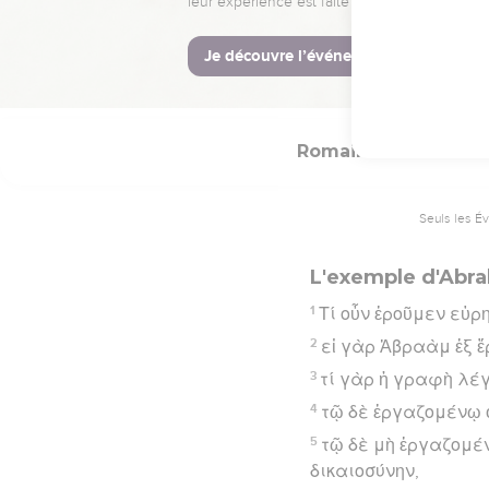
31
νόμον οὖν καταργο
Hébreu : © Westminster Lening
Romains
4
Seuls les É
L'exemple d'Abr
1
Τί οὖν ἐροῦμεν εὑ
2
εἰ γὰρ Ἀβραὰμ ἐξ ἔ
3
τί γὰρ ἡ γραφὴ λέγ
4
τῷ δὲ ἐργαζομένῳ 
5
τῷ δὲ μὴ ἐργαζομένῳ
δικαιοσύνην,