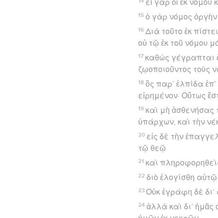
14
εἰ γὰρ οἱ ἐκ νόμου
15
ὁ γὰρ νόμος ὀργὴν
16
Διὰ τοῦτο ἐκ πίστε
οὐ τῷ ἐκ τοῦ νόμου 
17
καθὼς γέγραπται ὅ
ζῳοποιοῦντος τοὺς ν
18
ὃς παρ’ ἐλπίδα ἐπ
εἰρημένον· Οὕτως ἔσ
19
καὶ μὴ ἀσθενήσας 
ὑπάρχων, καὶ τὴν νέ
20
εἰς δὲ τὴν ἐπαγγε
τῷ θεῷ
21
καὶ πληροφορηθεὶς
22
διὸ ἐλογίσθη αὐτῷ 
23
Οὐκ ἐγράφη δὲ δι’
24
ἀλλὰ καὶ δι’ ἡμᾶς 