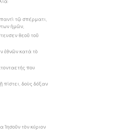
λία·
ν παντὶ τῷ σπέρματι,
ντων ἡμῶν,
στευσεν θεοῦ τοῦ
ῶν ἐθνῶν κατὰ τὸ
ατονταετής που
ῇ πίστει, δοὺς δόξαν
τα Ἰησοῦν τὸν κύριον