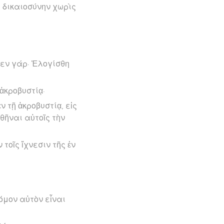
 δικαιοσύνην χωρὶς
μεν γάρ· Ἐλογίσθη
 ἀκροβυστίᾳ·
 τῇ ἀκροβυστίᾳ, εἰς
θῆναι αὐτοῖς τὴν
τοῖς ἴχνεσιν τῆς ἐν
όμον αὐτὸν εἶναι