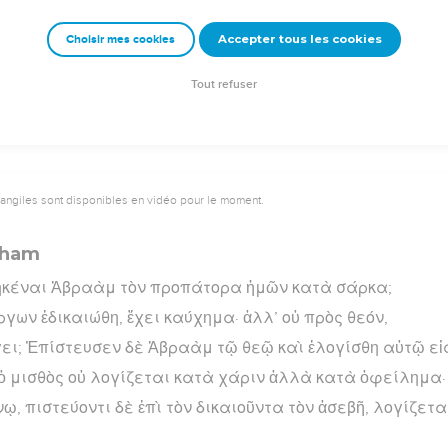
ῦμεν διὰ τῆς πίστεως; μὴ γένοιτο, ἀλλὰ νόμον ἱστάνομεν
Accepter tous les cookies
Choisir mes cookies
rad Codex - tanach.us --- Grec : © 2010 by the Society of Biblical Literature and Log
Tout refuser
vangiles sont disponibles en vidéo pour le moment.
aham
ρηκέναι Ἀβραὰμ τὸν προπάτορα ἡμῶν κατὰ σάρκα;
ργων ἐδικαιώθη, ἔχει καύχημα· ἀλλ’ οὐ πρὸς θεόν,
ει; Ἐπίστευσεν δὲ Ἀβραὰμ τῷ θεῷ καὶ ἐλογίσθη αὐτῷ εἰς
ὁ μισθὸς οὐ λογίζεται κατὰ χάριν ἀλλὰ κατὰ ὀφείλημα·
, πιστεύοντι δὲ ἐπὶ τὸν δικαιοῦντα τὸν ἀσεβῆ, λογίζεται