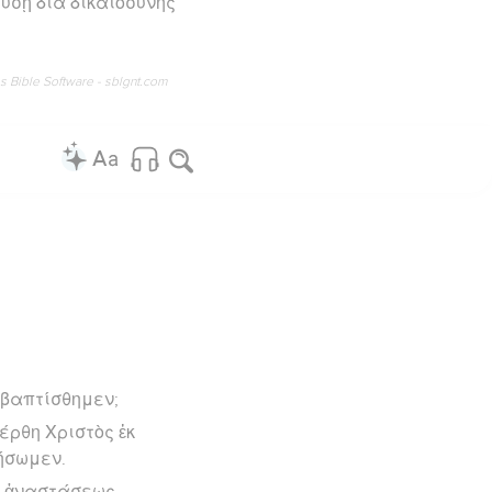
ύσῃ διὰ δικαιοσύνης
os Bible Software - sblgnt.com
 ἐβαπτίσθημεν;
έρθη Χριστὸς ἐκ
τήσωμεν.
ῆς ἀναστάσεως