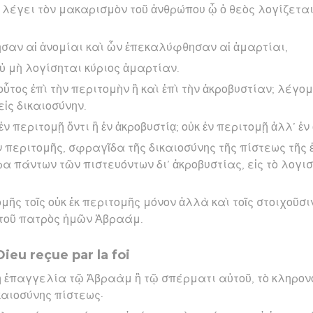
 λέγει τὸν μακαρισμὸν τοῦ ἀνθρώπου ᾧ ὁ θεὸς λογίζεται
σαν αἱ ἀνομίαι καὶ ὧν ἐπεκαλύφθησαν αἱ ἁμαρτίαι,
ὐ μὴ λογίσηται κύριος ἁμαρτίαν.
ὗτος ἐπὶ τὴν περιτομὴν ἢ καὶ ἐπὶ τὴν ἀκροβυστίαν; λέγο
εἰς δικαιοσύνην.
ἐν περιτομῇ ὄντι ἢ ἐν ἀκροβυστίᾳ; οὐκ ἐν περιτομῇ ἀλλ’ ἐν
 περιτομῆς, σφραγῖδα τῆς δικαιοσύνης τῆς πίστεως τῆς ἐν
ρα πάντων τῶν πιστευόντων δι’ ἀκροβυστίας, εἰς τὸ λογισ
ῆς τοῖς οὐκ ἐκ περιτομῆς μόνον ἀλλὰ καὶ τοῖς στοιχοῦσιν 
 τοῦ πατρὸς ἡμῶν Ἀβραάμ.
ieu reçue par la foi
ἡ ἐπαγγελία τῷ Ἀβραὰμ ἢ τῷ σπέρματι αὐτοῦ, τὸ κληρον
καιοσύνης πίστεως·