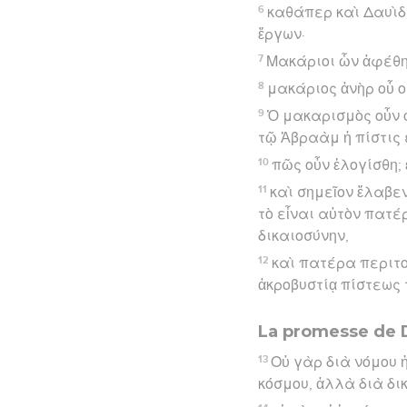
6
καθάπερ καὶ Δαυὶδ
ἔργων·
7
Μακάριοι ὧν ἀφέθη
8
μακάριος ἀνὴρ οὗ ο
9
Ὁ μακαρισμὸς οὖν ο
τῷ Ἀβραὰμ ἡ πίστις 
10
πῶς οὖν ἐλογίσθη; 
11
καὶ σημεῖον ἔλαβεν
τὸ εἶναι αὐτὸν πατέ
δικαιοσύνην,
12
καὶ πατέρα περιτομ
ἀκροβυστίᾳ πίστεως
La promesse de D
13
Οὐ γὰρ διὰ νόμου 
κόσμου, ἀλλὰ διὰ δι