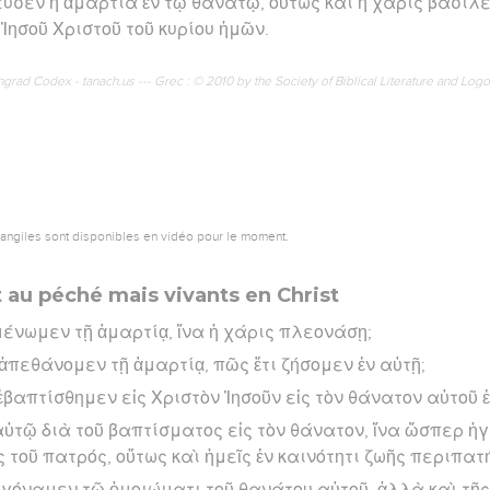
υσεν ἡ ἁμαρτία ἐν τῷ θανάτῳ, οὕτως καὶ ἡ χάρις βασιλε
 Ἰησοῦ Χριστοῦ τοῦ κυρίου ἡμῶν.
rad Codex - tanach.us --- Grec : © 2010 by the Society of Biblical Literature and Log
vangiles sont disponibles en vidéo pour le moment.
t au péché mais vivants en Christ
ιμένωμεν τῇ ἁμαρτίᾳ, ἵνα ἡ χάρις πλεονάσῃ;
ς ἀπεθάνομεν τῇ ἁμαρτίᾳ, πῶς ἔτι ζήσομεν ἐν αὐτῇ;
ι ἐβαπτίσθημεν εἰς Χριστὸν Ἰησοῦν εἰς τὸν θάνατον αὐτοῦ
τῷ διὰ τοῦ βαπτίσματος εἰς τὸν θάνατον, ἵνα ὥσπερ ἠγ
ς τοῦ πατρός, οὕτως καὶ ἡμεῖς ἐν καινότητι ζωῆς περιπα
εγόναμεν τῷ ὁμοιώματι τοῦ θανάτου αὐτοῦ, ἀλλὰ καὶ τ