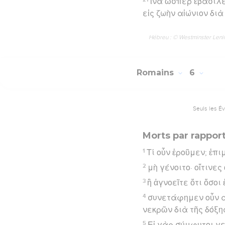
ἵνα ὥσπερ ἐβασίλε
εἰς ζωὴν αἰώνιον διὰ
Hébreu : © Westminster Lening
Romains
6
Seuls les É
Morts par rappor
1
Τί οὖν ἐροῦμεν; ἐπ
2
μὴ γένοιτο· οἵτινε
3
ἢ ἀγνοεῖτε ὅτι ὅσο
4
συνετάφημεν οὖν αὐ
νεκρῶν διὰ τῆς δόξη
5
Εἰ γὰρ σύμφυτοι γ