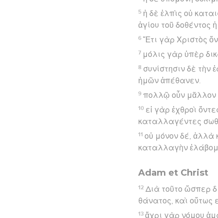
5
ἡ δὲ ἐλπὶς οὐ κατα
ἁγίου τοῦ δοθέντος ἡ
6
Ἔτι γὰρ Χριστὸς ὄ
7
μόλις γὰρ ὑπὲρ δικ
8
συνίστησιν δὲ τὴν 
ἡμῶν ἀπέθανεν.
9
πολλῷ οὖν μᾶλλον δ
10
εἰ γὰρ ἐχθροὶ ὄντ
καταλλαγέντες σωθη
11
οὐ μόνον δέ, ἀλλὰ 
καταλλαγὴν ἐλάβομ
Adam et Christ
12
Διὰ τοῦτο ὥσπερ δι
θάνατος, καὶ οὕτως
13
ἄχρι γὰρ νόμου ἁμα