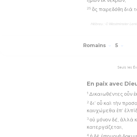
ἡμῶν ἐκ νεκρῶν,
25
ὃς παρεδόθη διὰ 
Hébreu : © Westminster Lening
Romains
5
Seuls les É
En paix avec Die
1
Δικαιωθέντες οὖν ἐ
2
δι’ οὗ καὶ τὴν προσ
καυχώμεθα ἐπ’ ἐλπίδι
3
οὐ μόνον δέ, ἀλλὰ 
κατεργάζεται,
4
ἡ δὲ ὑπομονὴ δοκιμή