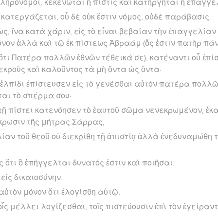
 κληρονόμοι, κεκένωται ἡ πίστις καὶ κατήργηται ἡ ἐπαγγε
 κατεργάζεται, οὗ δὲ οὐκ ἔστιν νόμος, οὐδὲ παράβασις.
ως, ἵνα κατὰ χάριν, εἰς τὸ εἶναι βεβαίαν τὴν ἐπαγγελία
μόνον ἀλλὰ καὶ τῷ ἐκ πίστεως Ἀβραάμ (ὅς ἐστιν πατὴρ πά
τι Πατέρα πολλῶν ἐθνῶν τέθεικά σε), κατέναντι οὗ ἐπί
εκροὺς καὶ καλοῦντος τὰ μὴ ὄντα ὡς ὄντα·
’ ἐλπίδι ἐπίστευσεν εἰς τὸ γενέσθαι αὐτὸν πατέρα πολλ
ται τὸ σπέρμα σου·
τῇ πίστει κατενόησεν τὸ ἑαυτοῦ σῶμα νενεκρωμένον, ἑκ
κρωσιν τῆς μήτρας Σάρρας,
λίαν τοῦ θεοῦ οὐ διεκρίθη τῇ ἀπιστίᾳ ἀλλὰ ἐνεδυναμώθη τ
 ὅτι ὃ ἐπήγγελται δυνατός ἐστιν καὶ ποιῆσαι.
εἰς δικαιοσύνην.
 αὐτὸν μόνον ὅτι ἐλογίσθη αὐτῷ,
οἷς μέλλει λογίζεσθαι, τοῖς πιστεύουσιν ἐπὶ τὸν ἐγείραν