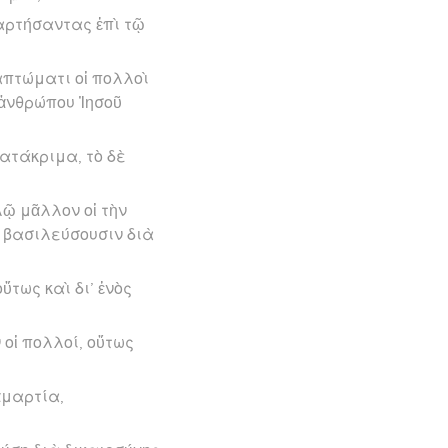
αρτήσαντας ἐπὶ τῷ
απτώματι οἱ πολλοὶ
 ἀνθρώπου Ἰησοῦ
κατάκριμα, τὸ δὲ
λῷ μᾶλλον οἱ τὴν
ῇ βασιλεύσουσιν διὰ
τως καὶ δι’ ἑνὸς
οἱ πολλοί, οὕτως
ἁμαρτία,