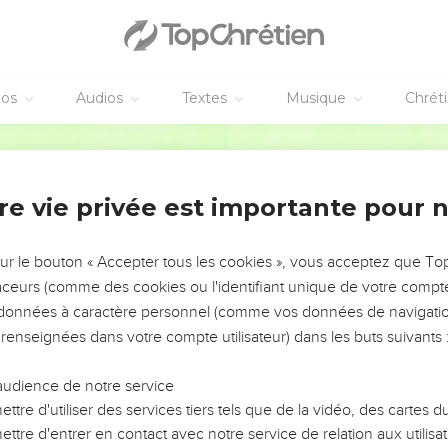
uve les êtres humains
ου δικαιοσύνη θεοῦ πεφανέρωται, μαρτυρουμένη ὑπὸ τοῦ
éos
Audios
Textes
Musique
Chrét
ῦ διὰ πίστεως Ἰησοῦ Χριστοῦ, εἰς πάντας τοὺς πιστεύοντα
Hébreu / Grec - Texte original
ν καὶ ὑστεροῦνται τῆς δόξης τοῦ θεοῦ,
ὰν τῇ αὐτοῦ χάριτι διὰ τῆς ἀπολυτρώσεως τῆς ἐν Χριστῷ
re vie privée est importante pour 
 ἱλαστήριον διὰ πίστεως ἐν τῷ αὐτοῦ αἵματι εἰς ἔνδειξιν
σιν τῶν προγεγονότων ἁμαρτημάτων
sur le bouton « Accepter tous les cookies », vous acceptez que T
οῦ, πρὸς τὴν ἔνδειξιν τῆς δικαιοσύνης αὐτοῦ ἐν τῷ νῦν καιρ
traceurs (comme des cookies ou l'identifiant unique de votre compte 
καιοῦντα τὸν ἐκ πίστεως Ἰησοῦ.
s données à caractère personnel (comme vos données de navigatio
 renseignées dans votre compte utilisateur) dans les buts suivants 
; ἐξεκλείσθη. διὰ ποίου νόμου; τῶν ἔργων; οὐχί, ἀλλὰ δι
καιοῦσθαι πίστει ἄνθρωπον χωρὶς ἔργων νόμου.
audience de notre service
μόνον; οὐχὶ καὶ ἐθνῶν; ναὶ καὶ ἐθνῶν,
ttre d'utiliser des services tiers tels que de la vidéo, des cartes
ὃς δικαιώσει περιτομὴν ἐκ πίστεως καὶ ἀκροβυστίαν διὰ τ
ttre d'entrer en contact avec notre service de relation aux utilisat