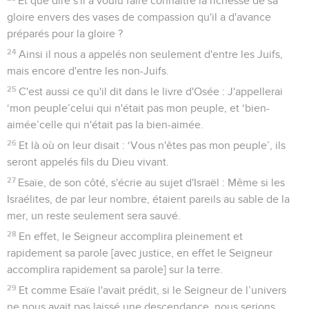
Et que dire s'il a voulu faire connaître la richesse de sa
gloire envers des vases de compassion qu'il a d'avance
préparés pour la gloire ?
24
Ainsi il nous a appelés non seulement d'entre les Juifs,
mais encore d'entre les non-Juifs.
25
C'est aussi ce qu'il dit dans le livre d'Osée : J'appellerai
‘mon peuple’celui qui n'était pas mon peuple, et ‘bien-
aimée’celle qui n'était pas la bien-aimée.
26
Et là où on leur disait : ‘Vous n'êtes pas mon peuple’, ils
seront appelés fils du Dieu vivant.
27
Esaïe, de son côté, s'écrie au sujet d'Israël : Même si les
Israélites, de par leur nombre, étaient pareils au sable de la
mer, un reste seulement sera sauvé.
28
En effet, le Seigneur accomplira pleinement et
rapidement sa parole [avec justice, en effet le Seigneur
accomplira rapidement sa parole] sur la terre.
29
Et comme Esaïe l'avait prédit, si le Seigneur de l’univers
ne nous avait pas laissé une descendance, nous serions