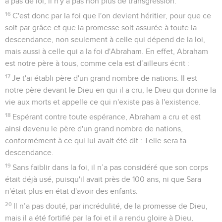
a pas de loi, il n'y a pas non plus de transgression.
16
C'est donc par la foi que l'on devient héritier, pour que ce
soit par grâce et que la promesse soit assurée à toute la
descendance, non seulement à celle qui dépend de la loi,
mais aussi à celle qui a la foi d'Abraham. En effet, Abraham
est notre père à tous, comme cela est d’ailleurs écrit :
17
Je t'ai établi père d'un grand nombre de nations. Il est
notre père devant le Dieu en qui il a cru, le Dieu qui donne la
vie aux morts et appelle ce qui n'existe pas à l'existence.
18
Espérant contre toute espérance, Abraham a cru et est
ainsi devenu le père d'un grand nombre de nations,
conformément à ce qui lui avait été dit : Telle sera ta
descendance.
19
Sans faiblir dans la foi, il n’a pas considéré que son corps
était déjà usé, puisqu'il avait près de 100 ans, ni que Sara
n'était plus en état d'avoir des enfants.
20
Il n’a pas douté, par incrédulité, de la promesse de Dieu,
mais il a été fortifié par la foi et il a rendu gloire à Dieu,