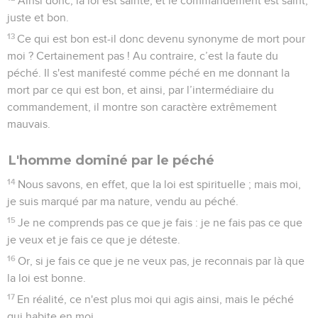
Ainsi donc, la loi est sainte, et le commandement est saint,
juste et bon.
13
Ce qui est bon est-il donc devenu synonyme de mort pour
moi ? Certainement pas ! Au contraire, c’est la faute du
péché. Il s'est manifesté comme péché en me donnant la
mort par ce qui est bon, et ainsi, par l’intermédiaire du
commandement, il montre son caractère extrêmement
mauvais.
L'homme dominé par le péché
14
Nous savons, en effet, que la loi est spirituelle ; mais moi,
je suis marqué par ma nature, vendu au péché.
15
Je ne comprends pas ce que je fais : je ne fais pas ce que
je veux et je fais ce que je déteste.
16
Or, si je fais ce que je ne veux pas, je reconnais par là que
la loi est bonne.
17
En réalité, ce n'est plus moi qui agis ainsi, mais le péché
qui habite en moi.