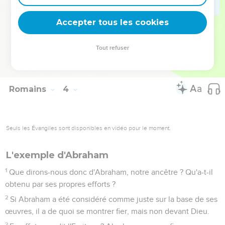
30
puisqu'il y a un seul Dieu, qui déclarera les circoncis justes
sur la base de la foi et qui déclarera aussi les incirconcis
Accepter tous les cookies
justes au moyen de la foi.
31
Cela signifie-t-il donc que, par l’intermédiaire de la foi,
Tout refuser
nous annulions la loi ? Certainement pas ! Au contraire, nous
confirmons la loi.
Romains
4
Seuls les Évangiles sont disponibles en vidéo pour le moment.
L'exemple d'Abraham
1
Que dirons-nous donc d'Abraham, notre ancêtre ? Qu'a-t-il
obtenu par ses propres efforts ?
2
Si Abraham a été considéré comme juste sur la base de ses
œuvres, il a de quoi se montrer fier, mais non devant Dieu.
3