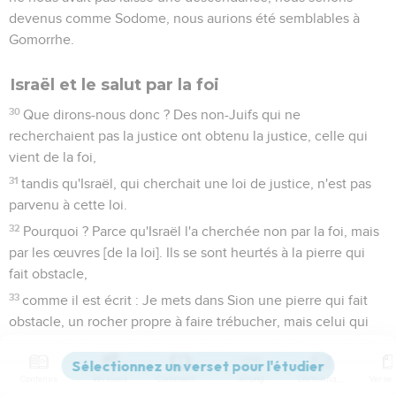
devenus comme Sodome, nous aurions été semblables à
Gomorrhe.
Israël et le salut par la foi
30
Que dirons-nous donc ? Des non-Juifs qui ne
recherchaient pas la justice ont obtenu la justice, celle qui
vient de la foi,
31
tandis qu'Israël, qui cherchait une loi de justice, n'est pas
parvenu à cette loi.
32
Pourquoi ? Parce qu'Israël l'a cherchée non par la foi, mais
par les œuvres [de la loi]. Ils se sont heurtés à la pierre qui
fait obstacle,
33
comme il est écrit : Je mets dans Sion une pierre qui fait
obstacle, un rocher propre à faire trébucher, mais celui qui
croit en lui ne sera pas couvert de honte.
Romains
10
Contenus
Versions
Commentaires
Strong
Dictionnaire