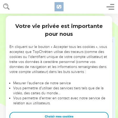
23
tous ont péché et sont privés de la gloire de Dieu,
24
et ils sont gratuitement déclarés justes par sa grâce, par le
moyen de la libération qui se trouve en Jésus-Christ.
Segond 21
25
C'est lui que Dieu a destiné à être par son sang une
Votre vie privée est importante
Romains
3
victime expiatoire pour ceux qui croiraient. Il démontre ainsi
pour nous
sa justice, puisqu'il avait laissé impunis les péchés commis
auparavant, à l’époque de sa patience.
En cliquant sur le bouton « Accepter tous les cookies », vous
26
Il la démontre dans le temps présent de manière à être
acceptez que TopChrétien utilise des traceurs (comme des
cookies ou l'identifiant unique de votre compte utilisateur) et
juste tout en déclarant juste celui qui a la foi en Jésus.
traite vos données à caractère personnel (comme vos
27
Où est donc la raison de se montrer fier ? Elle a été exclue.
données de navigation et les informations renseignées dans
Par quelle loi ? Par celle des œuvres ? Non, par la loi de la
votre compte utilisateur) dans les buts suivants :
foi.
Mesurer l'audience de notre service
28
En effet, nous estimons que l'homme est déclaré juste par
Vous permettre d'utiliser des services tiers tels que de la
la foi, indépendamment des œuvres de la loi.
vidéo, des cartes du monde…
Vous permettre d'entrer en contact avec notre service de
29
Ou bien Dieu est-il seulement le Dieu des Juifs ? N'est-il
relation aux utilisateurs.
pas aussi celui des non-Juifs ? Oui, il est aussi le Dieu des
non-Juifs,
Choisir mes cookies