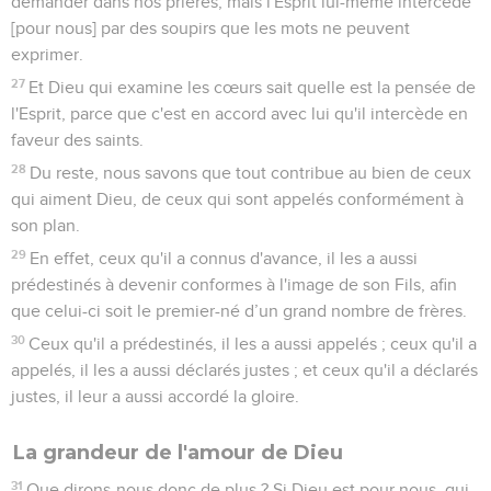
demander dans nos prières, mais l'Esprit lui-même intercède
[pour nous] par des soupirs que les mots ne peuvent
exprimer.
27
Et Dieu qui examine les cœurs sait quelle est la pensée de
l'Esprit, parce que c'est en accord avec lui qu'il intercède en
faveur des saints.
28
Du reste, nous savons que tout contribue au bien de ceux
qui aiment Dieu, de ceux qui sont appelés conformément à
son plan.
29
En effet, ceux qu'il a connus d'avance, il les a aussi
prédestinés à devenir conformes à l'image de son Fils, afin
que celui-ci soit le premier-né d’un grand nombre de frères.
30
Ceux qu'il a prédestinés, il les a aussi appelés ; ceux qu'il a
appelés, il les a aussi déclarés justes ; et ceux qu'il a déclarés
justes, il leur a aussi accordé la gloire.
La grandeur de l'amour de Dieu
31
Que dirons-nous donc de plus ? Si Dieu est pour nous, qui