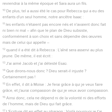
reviendrai à la même époque et Sara aura un fils.
10
De plus, tel a aussi été le cas pour Rebecca qui a eu des
enfants d'un seul homme, notre ancêtre Isaac :
11
les enfants n'étaient pas encore nés et n'avaient donc fait
ni bien ni mal – afin que le plan de Dieu subsiste,
conformément à son choix et sans dépendre des œuvres
mais de celui qui appelle –
12
quand il a été dit à Rebecca : L'aîné sera asservi au plus
jeune. De même, il est écrit :
13
J'ai aimé Jacob et j'ai détesté Esaü.
14
Que dirons-nous donc ? Dieu serait-il injuste ?
Certainement pas !
15
En effet, il dit à Moïse : Je ferai grâce à qui je veux faire
grâce, et j'aurai compassion de qui je veux avoir compassion.
16
Ainsi donc, cela ne dépend ni de la volonté ni des efforts
de l’homme, mais de Dieu qui fait grâce.
17
L'Ecriture dit en effet au pharaon : Voilà pourquoi je t'ai