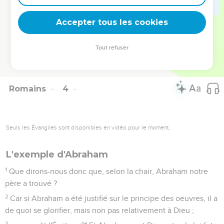
Dieu est-il seulement le Dieu des Juifs ? ne l'est-il pas
aussi des nations ? -Certes, aussi des nations ;
Accepter tous les cookies
30
puisque c'est un seul Dieu qui justifiera la circoncision sur
le principe de la foi et l'incirconcision par la foi.
Tout refuser
31
Annulons-nous donc la loi par la foi ? Qu'ainsi n'advienne !
au contraire, nous établissons la loi.
Romains
4
Seuls les Évangiles sont disponibles en vidéo pour le moment.
L'exemple d'Abraham
1
Que dirons-nous donc que, selon la chair, Abraham notre
père a trouvé ?
2
Car si Abraham a été justifié sur le principe des oeuvres, il a
de quoi se glorifier, mais non pas relativement à Dieu ;
3