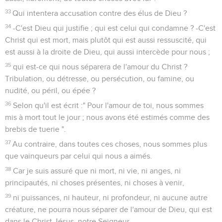
33
Qui intentera accusation contre des élus de Dieu ?
34
-C'est Dieu qui justifie ; qui est celui qui condamne ? -C'est
Christ qui est mort, mais plutôt qui est aussi ressuscité, qui
est aussi à la droite de Dieu, qui aussi intercède pour nous ;
35
qui est-ce qui nous séparera de l'amour du Christ ?
Tribulation, ou détresse, ou persécution, ou famine, ou
nudité, ou péril, ou épée ?
36
Selon qu'il est écrit :" Pour l'amour de toi, nous sommes
mis à mort tout le jour ; nous avons été estimés comme des
brebis de tuerie ".
37
Au contraire, dans toutes ces choses, nous sommes plus
que vainqueurs par celui qui nous a aimés.
38
Car je suis assuré que ni mort, ni vie, ni anges, ni
principautés, ni choses présentes, ni choses à venir,
39
ni puissances, ni hauteur, ni profondeur, ni aucune autre
créature, ne pourra nous séparer de l'amour de Dieu, qui est
dans le Christ Jésus, notre Seigneur.