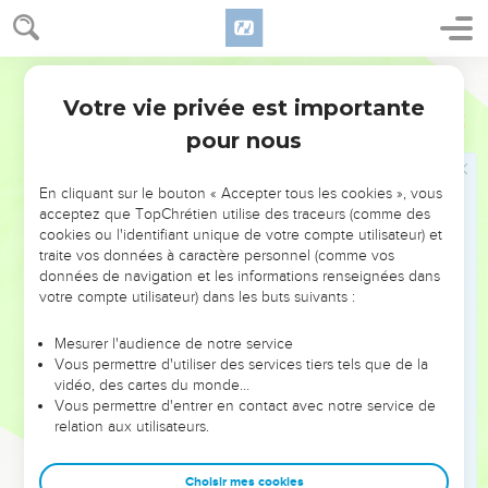
22
la justice, dis-je, de Dieu par la foi de Jésus Christ envers
tous, et sur tous ceux qui croient ; car il n'y a pas de
Darby
différence,
Votre vie privée est importante
23
Romains
3
car tous ont péché et n'atteignent pas à la gloire de Dieu,
pour nous
24
-étant justifiés gratuitement par sa grâce, par la
rédemption qui est dans le Christ Jésus,
En cliquant sur le bouton « Accepter tous les cookies », vous
25
lequel Dieu a présenté pour propitiatoire, par la foi en son
acceptez que TopChrétien utilise des traceurs (comme des
sang, afin de montrer sa justice à cause du support des
cookies ou l'identifiant unique de votre compte utilisateur) et
traite vos données à caractère personnel (comme vos
péchés précédents dans la patience de Dieu,
données de navigation et les informations renseignées dans
26
afin de montrer, dis-je, sa justice dans le temps présent,
votre compte utilisateur) dans les buts suivants :
en sorte qu'il soit juste et justifiant celui qui est de la foi de
Jésus.
Mesurer l'audience de notre service
Vous permettre d'utiliser des services tiers tels que de la
27
Où donc est la vanterie ? -Elle a été exclue. -Par quelle
vidéo, des cartes du monde…
loi ? -celle des oeuvres ? -Non, mais par la loi de la foi ;
Vous permettre d'entrer en contact avec notre service de
relation aux utilisateurs.
28
car nous concluons que l'homme est justifié par la foi, sans
oeuvres de loi.
Choisir mes cookies
29