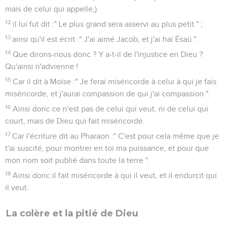
mais de celui qui appelle,)
12
il lui fut dit :" Le plus grand sera asservi au plus petit " ;
13
ainsi qu'il est écrit :" J'ai aimé Jacob, et j'ai haï Ésaü ".
14
Que dirons-nous donc ? Y a-t-il de l'injustice en Dieu ?
Qu'ainsi n'advienne !
15
Car il dit à Moïse :" Je ferai miséricorde à celui à qui je fais
miséricorde, et j'aurai compassion de qui j'ai compassion ".
16
Ainsi donc ce n'est pas de celui qui veut, ni de celui qui
court, mais de Dieu qui fait miséricorde.
17
Car l'écriture dit au Pharaon :" C'est pour cela même que je
t'ai suscité, pour montrer en toi ma puissance, et pour que
mon nom soit publié dans toute la terre ".
18
Ainsi donc il fait miséricorde à qui il veut, et il endurcit qui
il veut.
La colère et la pitié de Dieu