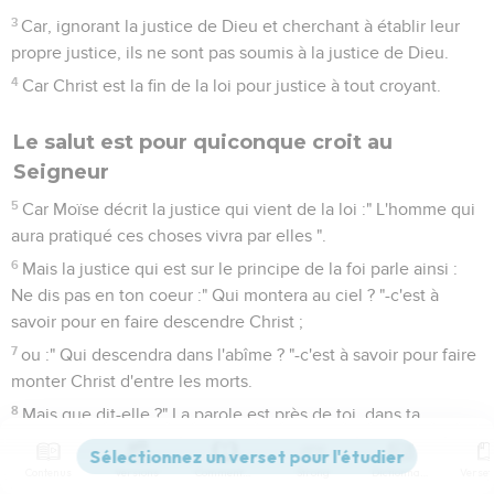
3
Car, ignorant la justice de Dieu et cherchant à établir leur
propre justice, ils ne sont pas soumis à la justice de Dieu.
4
Car Christ est la fin de la loi pour justice à tout croyant.
Le salut est pour quiconque croit au
Seigneur
5
Car Moïse décrit la justice qui vient de la loi :" L'homme qui
aura pratiqué ces choses vivra par elles ".
6
Mais la justice qui est sur le principe de la foi parle ainsi :
Ne dis pas en ton coeur :" Qui montera au ciel ? "-c'est à
savoir pour en faire descendre Christ ;
7
ou :" Qui descendra dans l'abîme ? "-c'est à savoir pour faire
monter Christ d'entre les morts.
8
Mais que dit-elle ?" La parole est près de toi, dans ta
bouche et dans ton coeur ", c'est-à-dire la parole de la foi,
laquelle nous prêchons, savoir que,
Contenus
Versions
Commentaires
Strong
Dictionnaire