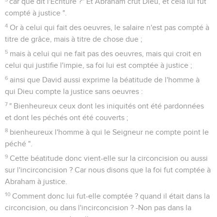
car que dit l'Écriture ?" Et Abraham crut Dieu, et cela lui fut
compté à justice ".
4
Or à celui qui fait des oeuvres, le salaire n'est pas compté à
titre de grâce, mais à titre de chose due ;
5
mais à celui qui ne fait pas des oeuvres, mais qui croit en
celui qui justifie l'impie, sa foi lui est comptée à justice ;
6
ainsi que David aussi exprime la béatitude de l'homme à
qui Dieu compte la justice sans oeuvres :
7
" Bienheureux ceux dont les iniquités ont été pardonnées
et dont les péchés ont été couverts ;
8
bienheureux l'homme à qui le Seigneur ne compte point le
péché ".
9
Cette béatitude donc vient-elle sur la circoncision ou aussi
sur l'incirconcision ? Car nous disons que la foi fut comptée à
Abraham à justice.
10
Comment donc lui fut-elle comptée ? quand il était dans la
circoncision, ou dans l'incirconcision ? -Non pas dans la