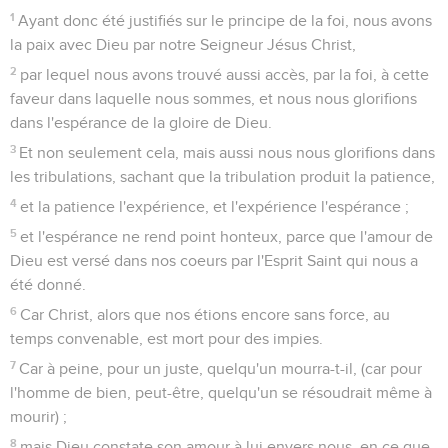
1
Ayant donc été justifiés sur le principe de la foi, nous avons
la paix avec Dieu par notre Seigneur Jésus Christ,
2
par lequel nous avons trouvé aussi accès, par la foi, à cette
faveur dans laquelle nous sommes, et nous nous glorifions
dans l'espérance de la gloire de Dieu.
3
Et non seulement cela, mais aussi nous nous glorifions dans
les tribulations, sachant que la tribulation produit la patience,
4
et la patience l'expérience, et l'expérience l'espérance ;
5
et l'espérance ne rend point honteux, parce que l'amour de
Dieu est versé dans nos coeurs par l'Esprit Saint qui nous a
été donné.
6
Car Christ, alors que nos étions encore sans force, au
temps convenable, est mort pour des impies.
7
Car à peine, pour un juste, quelqu'un mourra-t-il, (car pour
l'homme de bien, peut-être, quelqu'un se résoudrait même à
mourir) ;
8
mais Dieu constate son amour à lui envers nous, en ce que,